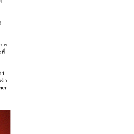
้ำ
!
กการ
ที่
 11
้เข้า
mer