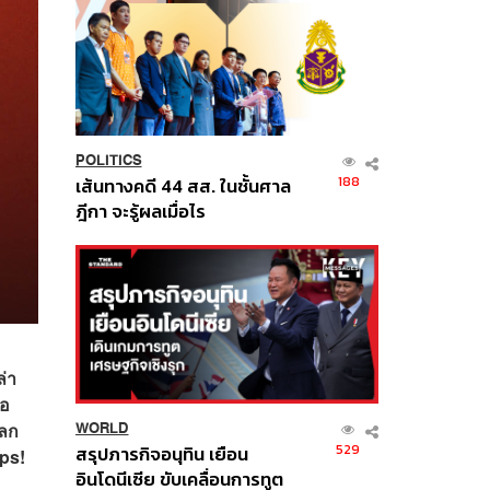
POLITICS
188
เส้นทางคดี 44 สส. ในชั้นศาล
ฎีกา จะรู้ผลเมื่อไร
ล่า
ือ
โลก
WORLD
529
สรุปภารกิจอนุทิน เยือน
ops!
อินโดนีเซีย ขับเคลื่อนการทูต