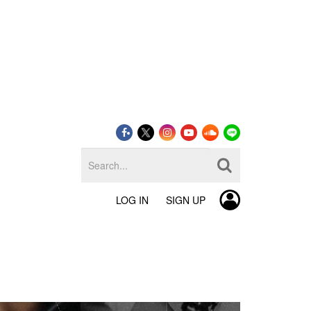
LOG IN
SIGN UP