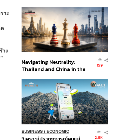
เศรษฐกิจเชิงรุก ประกาศหุ้น
ส่วนยุทธศาสตร์ไทย –
เพราะ
อินโดนีเซีย
ิด
ร้าง
่”
Navigating Neutrality:
159
Thailand and China in the
Age of a New Global
Order
BUSINESS
/
ECONOMIC
2.6K
วิเคราะห์ปรากฏการณ์คนแห่