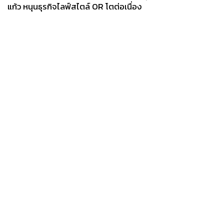
แก้ว หนุนธุรกิจไลฟ์สไตล์ OR โตต่อเนื่อง
News
Wealth
Pop
Podcast
Video
Now
Opinion
Careers
Events
Privacy
About
Contact
Policy
FOR
ADVERTISING
MEMBERSHIP