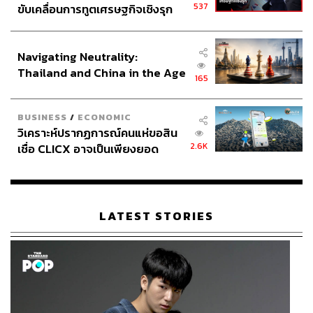
537
ขับเคลื่อนการทูตเศรษฐกิจเชิงรุก
ประกาศหุ้นส่วนยุทธศาสตร์ไทย –
อินโดนีเซีย
Navigating Neutrality:
Thailand and China in the Age
165
of a New Global Order
BUSINESS
/
ECONOMIC
วิเคราะห์ปรากฏการณ์คนแห่ขอสิน
2.6K
เชื่อ CLICX อาจเป็นเพียงยอด
ภูเขาน้ำแข็ง ของปัญหาหนี้ครัว
เรือนไทยที่ถูกซุกไว้
LATEST STORIES