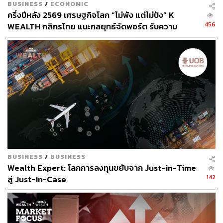
การเบิกจ่ายงบประมาณลงทุนของรัฐบาลที่เพิ่มขึ้นจากฐานต่ำ
BUSINESS
/
ECONOMIC
ของปีก่อน (เพิ่มขึ้น 157%YoY ในเดือนตุลาคมถึงปัจจุบัน)
ครึ่งปีหลัง 2569 เศรษฐกิจโลก “ไม่พัง แต่ไม่ปัง” K
คาดการณ์ว่า SSS จะปรับตัวดีขึ้น (ด้วยฐานปกติจากผลกระ
456
WEALTH กสิกรไทย แนะกลยุทธ์จัดพอร์ต รับความ
ทบเฉพาะสาขาจากการซ่อมถนนในช่วงปลาย 4Q67) การ
เปลี่ยนแปลงกติกาใหม่ของโลก
เปิดร้านโฮมโปรใหม่ 2 สาขาตามเป้า และมาร์จิ้นที่กว้างขึ้น
อย่างต่อเนื่อง ทำให้คาดว่ากำไร 4Q67 จะเติบโต YoY และ
QoQ
ปัจจุบันหุ้น HMPRO ซื้อขายที่ PE ปี 2567 ระดับ 20 เท่า (ต่ำ
กว่าระดับ -2 S.D. จาก PE เฉลี่ย 10 ปีที่ 22 เท่า) และผล
ตอบแทนจากเงินปันผลน่าสนใจที่ 3.9%
กลยุทธ์การลงทุนและคำแนะนำ InnovestX Research ยังคง
คำแนะนำ OUTPERFORM สำหรับ HMPRO โดยปรับราคา
BUSINESS
/
BUSINESS
Wealth Expert: โลกการลงทุนขยับจาก Just-in-Time
เป้าหมายกลางปี 2568 อ้างอิงวิธี DCF (WACC ที่ 7.0% และ
142
สู่ Just-in-Case
อัตราการเติบโตระยะยาวที่ 2.5%) ใหม่เป็น 13 บาทต่อหุ้น
(จาก 13.5 บาท)
ปัจจัยเสี่ยงสำคัญที่ต้องติดตามคือการเปลี่ยนแปลงในกำลังซื้อ