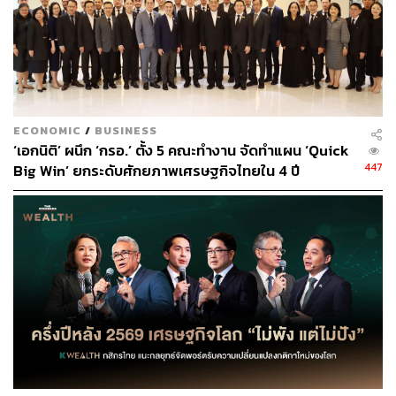
แนวโน้มผลประกอบการปี 2567:
InnovestX Research ปรับประมาณการกำไรปี 2567 ลดลง
3% เพื่อสะท้อนค่าใช้จ่าย SG&A ที่สูงขึ้นจากขาดทุนอัตรา
แลกเปลี่ยนจำนวน 42 ล้านบาท ใน 3Q67 ทั้งนี้ ในเดือน
ECONOMIC
/
BUSINESS
ตุลาคมถึงปัจจุบันคาดว่า SSS ของ HMPRO จะหดตัวลง โดย
‘เอกนิติ’ ผนึก ‘กรอ.’ ตั้ง 5 คณะทำงาน จัดทำแผน ‘Quick
จะลดลงในอัตราเลขตัวเดียวระดับต่ำถึงระดับกลาง YoY ใน
447
Big Win’ ยกระดับศักยภาพเศรษฐกิจไทยใน 4 ปี
ร้านโฮมโปร (ลดลงในอัตราที่ช้าลง เทียบกับลดลง 5.8%YoY
ใน 3Q67)
แต่จะกลับมาเติบโตในอัตราเลขตัวเดียวระดับต่ำถึงระดับ
กลาง YoY ในร้านเมกาโฮม (เทียบกับลดลง 3.9%YoY ใน
3Q67) จากความต้องการปรับปรุงและซ่อมแซมเพิ่มมากขึ้น
ในพื้นที่ที่ได้รับผลกระทบจากน้ำท่วม
กำลังซื้อที่ดีขึ้นจากการแจกเงิน 10,000 บาทให้แก่กลุ่มเปราะ
บาง 14.5 ล้านคน ตั้งแต่ปลายเดือนกันยายนที่ผ่านมา และ