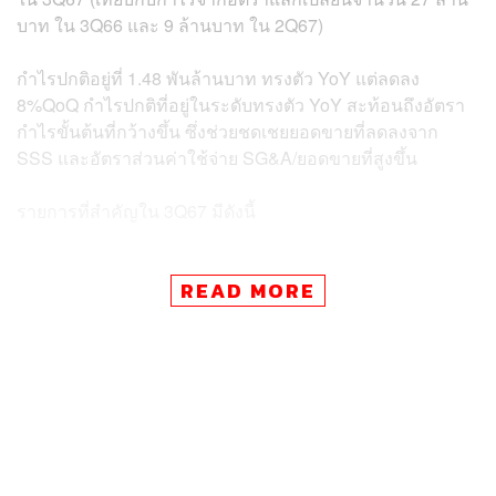
บาท ใน 3Q66 และ 9 ล้านบาท ใน 2Q67)
กำไรปกติอยู่ที่ 1.48 พันล้านบาท ทรงตัว YoY แต่ลดลง
8%QoQ กำไรปกติที่อยู่ในระดับทรงตัว YoY สะท้อนถึงอัตรา
กำไรขั้นต้นที่กว้างขึ้น ซึ่งช่วยชดเชยยอดขายที่ลดลงจาก
SSS และอัตราส่วนค่าใช้จ่าย SG&A/ยอดขายที่สูงขึ้น
รายการที่สำคัญใน 3Q67 มีดังนี้
รายได้ลดลง 3%YoY สู่ 1.6 หมื่นล้านบาท เนื่องจาก SSS ที่
READ MORE
หดตัวลงไปหักล้างการขยายสาขา ซึ่งประเมินได้ว่า SSS ใน
ร้านโฮมโปร (81% ของยอดขาย) ลดลง 5.8%YoY และร้าน
เมกาโฮม (17% ของยอดขาย) ลดลง 3.9%YoY ใน
ประเทศไทย เพราะได้รับผลกระทบจาก:
การที่ผู้บริโภคระมัดระวังในการจับจ่ายใช้สอยมากขึ้น
ท่ามกลางความกดดันทางด้านปัจจัยทางเศรษฐกิจต่างๆ