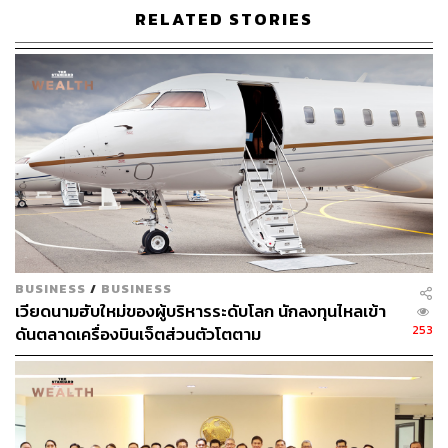
RELATED STORIES
จากขาดทุนอัตราแลกเปลี่ยนจำนวน 42 ล้านบาท
ส่วนค่าใช้จ่าย SG&A ที่ลดลง (ลดลง 1%YoY จากค่า
สาธารณูปโภคและค่าใช้จ่ายจากการจ้างแรงงานภายนอกที่
ลดลงมากกว่าค่าใช้จ่ายในการเปิดสาขาใหม่ที่สูงขึ้น) ใน
อัตราที่ช้ากว่ายอดขาย (ลดลง 3%YoY) และรายได้ค่าเช่า
และรายได้อื่นในระดับทรงตัว (รายได้ค่าเช่าและบริการ
สำหรับมอลล์ในแหล่งท่องเที่ยวที่เพิ่มขึ้น 8%YoY ถูกหักล้าง
โดยรายได้อื่นที่ลดลง 8%YoY จากการจัดกิจกรรมส่งเสริม
การขายร่วมกับคู่ค้าลดลง)
BUSINESS
/
BUSINESS
กระทบอย่างไร:
เวียดนามฮับใหม่ของผู้บริหารระดับโลก นักลงทุนไหลเข้า
253
ดันตลาดเครื่องบินเจ็ตส่วนตัวโตตาม
ในช่วง 1 สัปดาห์ที่ผ่านมา ราคาหุ้น HMPRO ปรับลง 6.86%
อยู่ที่ 9.50 บาทต่อหุ้น ขณะที่ SET Index ปรับลง 1.34% อยู่ที่
1,450.67 จุด