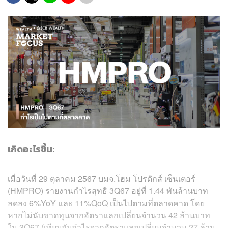
เกิดอะไรขึ้น:
เมื่อวันที่ 29 ตุลาคม 2567 บมจ.โฮม โปรดักส์ เซ็นเตอร์
(HMPRO) รายงานกำไรสุทธิ 3Q67 อยู่ที่ 1.44 พันล้านบาท
ลดลง 6%YoY และ 11%QoQ เป็นไปตามที่ตลาดคาด โดย
หากไม่นับขาดทุนจากอัตราแลกเปลี่ยนจำนวน 42 ล้านบาท
ใน 3Q67 (เทียบกับกำไรจากอัตราแลกเปลี่ยนจำนวน 27 ล้าน