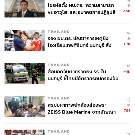
บมจ.โฮม โปรดักส์เซ็นเตอร์
ไขรหัสตั้ง ผบ.ตร. ‘ความสามารถ
2.5K
vs อาวุโส’ และอนาคตการปฏิรูปสี
กากี กับ พล.ต.อ. เอก อังสนานนท์
THAILAND
รอง ผบ.ตร. บัญชาการเหตุยิง
1.2K
โรงเรียนเทพศิรินทร์ นนทบุรี สั่ง
ค้นหา 2 รอบยืนยันไร้คนติดค้าง พบ
261
ศพปู่-ย่าที่บ้านพักผู้ก่อเหตุ
THAILAND
สื่อนอกจับตากราดยิง รร. ใน
1K
นนทบุรี ชี้ไทยมีอัตราครอบครองปืน
ABOUT THE AUTHOR
สูงในระดับต้นของภูมิภาค
บล.อินโนเวสท์ เอกซ์
InnovestX
THAILAND
สรุปมหากาพย์กล้องส่องพระ
783
ZEISS Blue Marine จากสัญญา
ผลิต 8.3 ล้าน สู่ข้อพิพาท ‘มา
เวลล์ฯ’ ฟ้อง ‘โทน บางแค’ ผิดนัด
THAILAND
จ่ายหนี้-แอบระบุแบรนด์