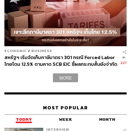
และนโยบายรัฐบาลใหม่ ความเสี่ยง ESG ที่สำคัญคือ การ
บริหารจัดการพลังงานและของเสีย ผลิตภัณฑ์ที่ยั่งยืน (E) และ
การบริหารจัดการคุณภาพผลิตภัณฑ์ แนวปฏิบัติด้านการจ้าง
งาน และความปลอดภัยของข้อมูล (S)
ข่าวที่เกี่ยวข้อง:
HMPRO – 3Q67 กำไรเป็นไปตามที่ตลาดคาด:
https://www.i
ECONOMIC
/
BUSINESS
nnovestx.co.th/cafeinvest/research/company-analysis/com
สหรัฐฯ เริ่มจัดเก็บภาษีมาตรา 301 กรณี Forced Labor
pany-update/hmpro-20241030
227
ไทยโดน 12.5% ตามคาด SCB EIC ชี้ผลกระทบสั้นยังจำกัด
แม้ส่งออก มิ.ย. โตแรง 20.8% แต่นำเข้าพุ่งดันดุลการค้า
ขาดดุลหนัก
สามารถติดตาม THE STANDARD WEALTH
MORE
ผ่านแอปพลิเคชันต่างๆ ที่คุณสะดวกหรือใช้งานอยู่แล้วได้เลย
MOST POPULAR
TODAY
WEEK
MONTH
TAGS:
InnovestX Research
การลงทุน
ตลาดหุ้นไทย
หุ้นไทย
Market Focus
HMPRO
INTERVIEW