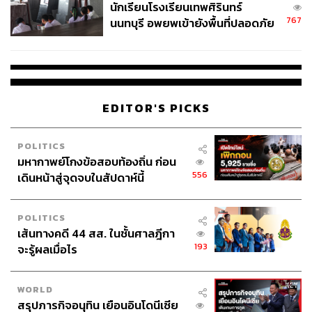
นักเรียนโรงเรียนเทพศิรินทร์
767
นนทบุรี อพยพเข้ายังพื้นที่ปลอดภัย
ชั่วคราว หลังเหตุใช้อาวุธปืนภายใน
โรงเรียนคลี่คลาย
EDITOR'S PICKS
POLITICS
มหากาพย์โกงข้อสอบท้องถิ่น ก่อน
556
เดินหน้าสู่จุดจบในสัปดาห์นี้
POLITICS
เส้นทางคดี 44 สส. ในชั้นศาลฎีกา
193
จะรู้ผลเมื่อไร
WORLD
สรุปภารกิจอนุทิน เยือนอินโดนีเซีย