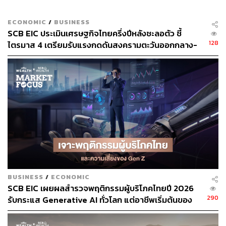
ระบบการให้สิทธิพิเศษทางภาษีศุลกากรเป็นการทั่วไป ที่
ประเทศพัฒนาแล้วมอบให้แก่สินค้าที่มีแหล่งกำเนิดใน
ECONOMIC
/
BUSINESS
ประเทศที่กำลังพัฒนาด้วยการลดหย่อนหรือยกเว้นอากรขา
SCB EIC ประเมินเศรษฐกิจไทยครึ่งปีหลังชะลอตัว ชี้
เข้าแก่สินค้า เพื่อให้เสียภาษีนำเข้าน้อยลง เพื่อแข่งขันกับ
128
ไตรมาส 4 เตรียมรับแรงกดดันสงครามตะวันออกกลาง-
สินค้าจากประเทศพัฒนาแล้วได้ โดยประเทศผู้ให้สิทธิพิเศษ
กำแพงภาษีสหรัฐฯ ระลอกใหม่
จะเป็นผู้ให้แต่เพียงฝ่ายเดียว ไม่หวังผลตอบแทนใดๆ
(Unilateral) ซึ่งไทยเราได้รับสิทธิ GSP จากหลายประเทศ
เช่น สหรัฐอเมริกา, แคนาดา, สหภาพยุโรป, รัสเซีย, สวิตเซอร์
แลนด์, นอร์เวย์, ตุรกี และญี่ปุ่น เป็นต้น โดยในส่วนของ
สหรัฐอเมริกานั้น ที่ผ่านมาเคยมีการยกเลิกการให้สิทธิ GSP
แก่ประเทศต่างๆ เนื่องจากไม่ปฏิบัติตามหลักเกณฑ์ที่วางไว้
แต่เมื่อประเทศที่ถูกยกเลิก GSP มีการปรับปรุงและปฏิบัติตาม
หลักเกณฑ์จะได้สิทธิ GSP กลับคืนมา
พิสูจน์อักษร: ลักษณ์นารา พักตร์เพียงจันทร์
BUSINESS
/
ECONOMIC
SCB EIC เผยผลสำรวจพฤติกรรมผู้บริโภคไทยปี 2026
TAGS:
สิทธิพิเศษภาษีศุลกากรสินค้า (GSP)
290
รับกระแส Generative AI ทั่วโลก แต่อาชีพเริ่มต้นของ
SCBS Wealth Research
Market Focus
Gen Z เผชิญความเสี่ยงความมั่นคง