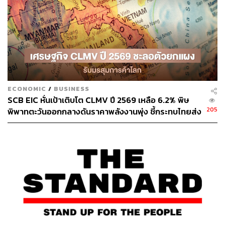
ติดตามการแก้ปัญหาของรัฐบาลไทยต่อการระงับสิทธิ GSP
ดังกล่าว ซึ่ง SCBS เชื่อว่าไทยยังมีเวลาพอที่จะเจรจาต่อรอง
กับสหรัฐฯ เนื่องจากจะมีผลในอีก 6 เดือนข้างหน้า อย่างไร
ก็ตาม หากไทยถูกตัดสิทธิจริง คาดกระทบต่อการส่งออก
อย่างจำกัด เนื่องจากมูลค่าส่งออกสินค้ากลุ่มอาหารแช่แข็ง
อยู่ที่ราว 2.3% ของการส่งออกสินค้าไปสหรัฐฯ และคิดเป็น
เพียง 0.01% ของการส่งออกรวมของไทยเฉลี่ยรายปี นอกจาก
ECONOMIC
/
BUSINESS
นี้กระทรวงพาณิชย์ไทย ยังเตรียมมาตรการรองรับและหา
SCB EIC หั่นเป้าเติบโต CLMV ปี 2569 เหลือ 6.2% พิษ
ตลาดใหม่ให้กับสินค้าที่โดนผลกระทบไว้แล้ว ขณะที่หุ้นกลุ่ม
205
พิพาทตะวันออกกลางดันราคาพลังงานพุ่ง ชี้กระทบไทยส่ง
เกษตรและอุตสาหกรรมส่งออกอาหารนั้นมองว่าไม่น่ากังวล
ออกโตแผ่ว-ยอดเกินดุลการค้าลดลง
มากนัก เนื่องจากผู้ประกอบการมีความสามารถในการปรับ
ตัวและมองหาตลาดใหม่เช่นกัน แต่ทิศทางเงินบาทที่แข็งค่า
มากสุดในรอบกว่า 6 ปี รวมทั้งแนวโน้มอุปสงค์ที่ชะลอตัว
ตามภาวะเศรษฐกิจโลก เป็นประเด็นสำคัญที่ต้องพิจารณา
และติดตามอย่างใกล้ชิดมากกว่า
ข้อมูลพื้นฐาน:
GSP ย่อมาจาก Generalized System of Preferences คือ