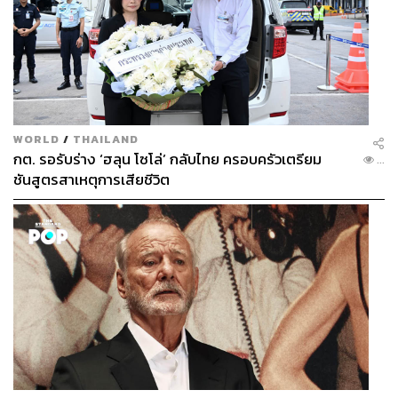
WORLD
/
THAILAND
กต. รอรับร่าง ‘ฮลุน โซโล่’ กลับไทย ครอบครัวเตรียม
...
ชันสูตรสาเหตุการเสียชีวิต