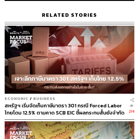
ญี่ปุ่น, อินเดีย, ออสเตรเลีย, นิวซีแลนด์, ชิลี และเปรู เป็นต้น
RELATED STORIES
กระทบอย่างไร:
วันนี้ดัชนีตลาดหลักทรัพย์แห่งประเทศไทย (SET Index) เปิด
ตลาดช่วงเช้าลงไปทำจุดต่ำสุดที่ระดับ 1579.13 จุด จากวัน
ก่อนหน้าที่ 1593.28 จุด ลดลง 14.15 จุด หรือลดลง 0.89%
DoD ก่อนจะมีแรงซื้อกลับเข้ามาหนุนดัชนีปรับขึ้นสู่แดนบวก
และปิดการซื้อขายภาคเช้าที่ระดับ 1593.79 จุด เพิ่มขึ้น 0.51
จุด หรือเพิ่มขึ้น 0.03% DoD
มุมมองระยะสั้น:
SCBS คาดว่าการระงับสิทธิ GSP ดังกล่าวเป็นเพียง
Sentiment เชิงลบต่อตลาดหุ้นไทยในระยะสั้น โดยเฉพาะหุ้น
ECONOMIC
/
BUSINESS
กลุ่มเกษตรและอุตสาหกรรมอาหารที่มีการส่งออกสินค้าไป
สหรัฐฯ เริ่มจัดเก็บภาษีมาตรา 301 กรณี Forced Labor
ยังสหรัฐฯ โดยหุ้นกลุ่มดังกล่าวมี Market cap. ไม่มากนัก จึง
214
ไทยโดน 12.5% ตามคาด SCB EIC ชี้ผลกระทบสั้นยังจำกัด
คาดมีผลกระทบต่อการปรับตัวลงของตลาดหุ้นไทยอย่าง
แม้ส่งออก มิ.ย. โตแรง 20.8% แต่นำเข้าพุ่งดันดุลการค้า
จำกัด
ขาดดุลหนัก
มุมมองระยะยาว: