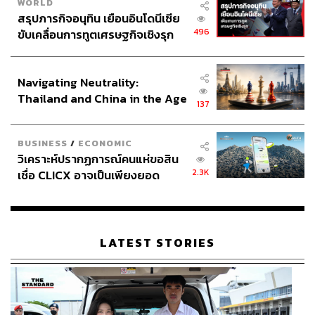
WORLD
สรุปภารกิจอนุทิน เยือนอินโดนีเซีย
496
ขับเคลื่อนการทูตเศรษฐกิจเชิงรุก
ประกาศหุ้นส่วนยุทธศาสตร์ไทย –
อินโดนีเซีย
Navigating Neutrality:
Thailand and China in the Age
137
of a New Global Order
BUSINESS
/
ECONOMIC
วิเคราะห์ปรากฏการณ์คนแห่ขอสิน
2.3K
เชื่อ CLICX อาจเป็นเพียงยอด
ภูเขาน้ำแข็ง ของปัญหาหนี้ครัว
เรือนไทยที่ถูกซุกไว้
LATEST STORIES