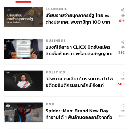
ECONOMIC
เทียบรายจ่ายบุคลากรรัฐ ไทย vs.
616
ต่างประเทศ: พบภาษีทุก 100 บาท
ของคนไทยใช้ไปกับข้าราชการเฉียด
40 บาท
BUSINESS
แบงก์ไร้สาขา CLICX ปิดรับสมัคร
592
สินเชื่อชั่วคราว พร้อมส่งสัญญาณ
เตือนกลุ่มกู้เงินผิดวัตถุประสงค์-ให้
ข้อมูลเท็จ เตรียมดำเนินคดีเด็ดขาด
POLITICS
‘ประภาศ คงเอียด’ กรรมการ ป.ป.ช.
500
อดีตอธิบดีกรมธนารักษ์ ถึงแก่
อนิจกรรม
POP
Spider-Man: Brand New Day
350
ทำรายได้ 1 พันล้านดอลลาร์จากทั่ว
โลกภายใน 6 วัน