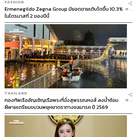
FASHION
Ermenegildo Zegna Group มียอดขายเติบโตขึ้น 10.3%
...
ในไตรมาสที่ 2 ของปีนี้
THAILAND
กองทัพเรืออัญเชิญเรือพระที่นั่งสุพรรณหงส์ ลงน้ำซ้อม
...
ฝีพายเตรียมขบวนพยุหยาตราทางชลมารค ปี 2569