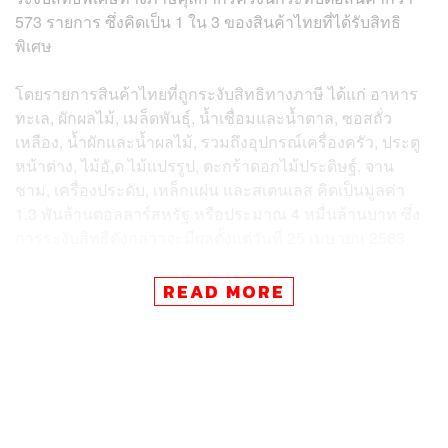
573 รายการ ซึ่งคิดเป็น 1 ใน 3 ของสินค้าไทยที่ได้รับสิทธิ
พิเศษ
โดยรายการสินค้าไทยที่ถูกระงับสิทธิทางภาษี ได้แก่ อาหาร
ทะเล, ผักผลไม้, เมล็ดพันธุ์, น้ำเชื่อมและน้ำตาล, ซอสถั่ว
เหลือง, น้ำผักและน้ำผลไม้, รวมถึงอุปกรณ์เครื่องครัว, ประตู
หน้าต่าง, ไม้อั,ด ไม้แปรรูป, ตะกร้าดอกไม้ประดิษฐ์, จาน
ชาม, เครื่องประดับ, เหล็กแผ่น และสเตนเลส คิดเป็นมูลค่า
1.3 พันล้านดอลลาร์สหรัฐ หรือประมาณ 4 หมื่นล้านบาท ซึ่ง
การระงับสิทธิดังกล่าวจะมีผลตั้งแต่วันที่ 25 เมษายน 2563
ทั้งนี้บริษัทผู้ส่งออกสินค้าบางรายออกมาชี้แจงถึงเหตุการณ์
READ MORE
ดังกล่าวว่า การระงับสิทธิ GSP ไม่ได้ส่งผลกระทบต่อการ
ดำเนินงานของบริษัทมากนัก เช่น บมจ.ไทยยูเนี่ยน กรุ๊ป (TU)
เนื่องจากสินค้าบางรายการของบริษัทไม่ได้รับสิทธิ GSP อยู่
แล้ว รวมถึงบริษัทได้มีการส่งออกสินค้าไปยังประเทศอื่นนอก
เหนือจากสหรัฐฯ เช่น ส่งออกไปยังประเทศในแถบยุโรป และ
เอเชีย นอกจากนี้บางบริษัทยังมีฐานการผลิตในสหรัฐอเมริกา