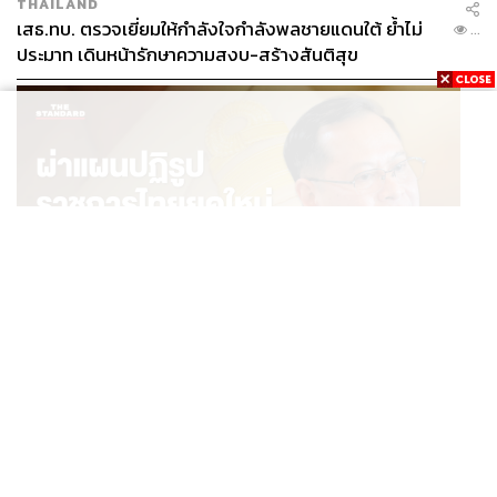
THAILAND
เสธ.ทบ. ตรวจเยี่ยมให้กำลังใจกำลังพลชายแดนใต้ ย้ำไม่
...
ประมาท เดินหน้ารักษาความสงบ-สร้างสันติสุข
POLITICS
ผ่าแผนปฏิรูปราชการไทยยุคใหม่ ‘รัฐจิ๋วแต่แจ๋ว’ ในแบบ
...
ปกรณ์ นิลประพันธ์