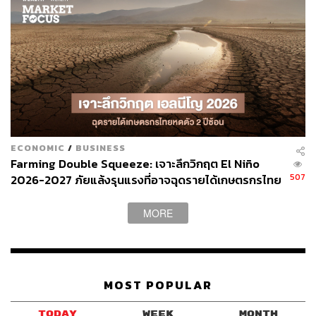
105
ECONOMIC
/
BUSINESS
ABOUT THE AUTHOR
Farming Double Squeeze: เจาะลึกวิกฤต El Niño
SCB WEALTH
507
2026-2027 ภัยแล้งรุนแรงที่อาจฉุดรายได้เกษตรกรไทย
ศูนย์ข้อมูลที่ให้คำแนะนำ วิเคราะห์เจาะลึก
หดตัวต่อเนื่อง 2 ปีซ้อน
ด้านการลงทุนที่ครอบคลุมทุกผลิตภัณฑ์
ทางการเงินทั้งในและต่างประเทศ โดยบริษัท
MORE
หลักทรัพย์ ไทยพาณิชย์ จำกัด หรือ SCBS หา
ข้อมูลการลงทุนเพิ่มเติมได้ที่
res.scbsonline.com
MOST POPULAR
TODAY
WEEK
MONTH