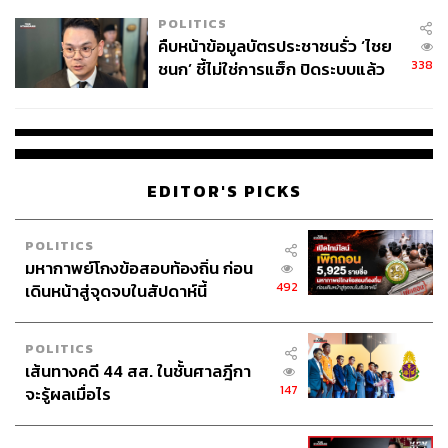
POLITICS
คืบหน้าข้อมูลบัตรประชาชนรั่ว ‘ไชย
338
ชนก’ ชี้ไม่ใช่การแฮ็ก ปิดระบบแล้ว
พบต้นตอจาก IP เดียว
EDITOR'S PICKS
POLITICS
มหากาพย์โกงข้อสอบท้องถิ่น ก่อน
492
เดินหน้าสู่จุดจบในสัปดาห์นี้
POLITICS
เส้นทางคดี 44 สส. ในชั้นศาลฎีกา
147
จะรู้ผลเมื่อไร