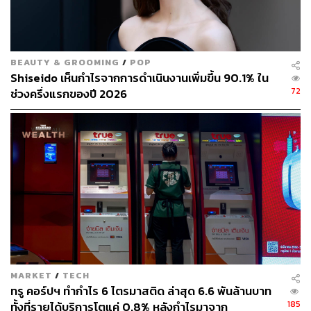
ปรับขึ้นแรงเกินไป แม้ว่าผลประกอบการที่แข็งแกร่งใน 1Q65
อาจเป็นปัจจัยกระตุ้นในระยะสั้น แต่ประเด็นนี้น่าจะสะท้อนใน
ราคาหุ้นไปค่อนข้างมากแล้ว
BEAUTY & GROOMING
/
POP
Shiseido เห็นกำไรจากการดำเนินงานเพิ่มขึ้น 90.1% ใน
72
ช่วงครึ่งแรกของปี 2026
ช่องทางติดตาม
THE STANDARD WEALTH
Twitter:
twitter.com/standard_wealth
Instagram:
instagram.com/thestandardwealth
Official Line:
https://lin.ee/xfPbXUP
สามารถติดตาม THE STANDARD WEALTH
ผ่านแอปพลิเคชันต่างๆ ที่คุณสะดวกหรือใช้งานอยู่แล้วได้เลย
MARKET
/
TECH
ทรู คอร์ปฯ ทำกำไร 6 ไตรมาสติด ล่าสุด 6.6 พันล้านบาท
185
ทั้งที่รายได้บริการโตแค่ 0.8% หลังกำไรมาจาก