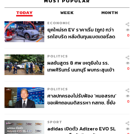
MOST POPULAR
TODAY
WEEK
MONTH
ECONOMIC
ยุคใหม่รถ EV ราคาเริ่ม (ถูก) กว่า
0
รถไฮบริด หลังต้นทุนแบตเตอรี่ลด
ลง - จีนแห่บุกตลาดเกิดใหม่
POLITICS
ผลชันสูตร 8 ศพ เหตุยิงใน รร.
0
เทพศิรินทร์ นนทบุรี พบกระสุนเข้า
จุดสำคัญ ‘ศีรษะ-หน้าอก’ ครูถูกยิง
4 นัด จากระยะไกล
POLITICS
ศาลปกครองไม่รับฟ้อง ‘หมอสรณ’
0
ขอเพิกถอนมติสรรหา กสทช. ชี้ยัง
ไม่ใช่ผู้เดือดร้อนเสียหาย
SPORT
adidas เปิดตัว Adizero EVO SL