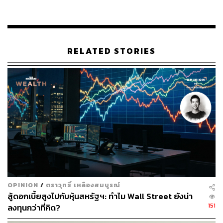
สหรัฐต่อตัน (เพิ่มขึ้น 116%YoY และ 2%QoQ)
ส่วนธุรกิจแฟตตี้แอลกอฮอล์ (FA) คาดกำไรดีขึ้น QoQ หลัง
หยุดซ่อมบำรุง ราคา Mixed Chain FA โดยเฉลี่ยปรับเพิ่มขึ้น
RELATED STORIES
และทำสถิติสูงสุดที่ 2,913 ดอลลาร์สหรัฐต่อตัน โดยได้แรง
หนุนจากวัตถุดิบน้ำมันเมล็ดในปาล์มดิบ (CPKO) ที่ตึงตัว และ
ความต้องการผลิตภัณฑ์ทำความสะอาดและสุขอนามัยส่วน
บุคคลจำนวนมาก
อย่างไรก็ตาม SCBS คาดว่าต้นทุนวัตถุดิบระดับสูงจะกดดัน
ให้มาร์จิ้นธุรกิจ FA ของ GGC ลดลงสู่ระดับเพียง 6% จาก
8.5% ใน 4Q64 ทั้งๆ ที่ปริมาณการขายเพิ่มขึ้น 10%QoQ หลัง
จากหยุดซ่อมบำรุงใน 4Q64 อย่างไรก็ดี กำไรจากธุรกิจนี้น่า
จะเพิ่มขึ้น 23%QoQ
OPINION
/
ตราวุทธิ์ เหลืองสมบูรณ์
แนวโน้มธุรกิจในปี 2565:
สู้ดอกเบี้ยสูงไปกับหุ้นสหรัฐฯ: ทำไม Wall Street ยังน่า
151
ลงทุนกว่าที่คิด?
SCBS ปรับประมาณการกำไรสุทธิปี 2565 เพิ่มขึ้น 29% สู่