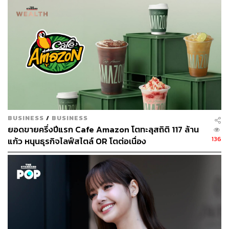
949 ล้านบาท (เติบโตขึ้นจากกำไรสุทธิ 330 ล้านบาทในปี
2564) เพื่อสะท้อนกำไรสต๊อกที่คาดว่าจะเกิดขึ้นใน 1Q65
เนื่องจากราคาน้ำมันปาล์มดิบ (CPO) และไบโอดีเซลปรับขึ้น
ในอัตราที่เร็วกว่าคาด และเชื่อว่าความต้องการ B100
ภายในประเทศจะค่อยๆ ปรับตัวดีขึ้นอย่างต่อเนื่องในปี 2565
เนื่องจากความต้องการใช้น้ำมันดีเซลฟื้นตัว
แต่คาดว่ารัฐบาลจะยังคงส่วนผสมภาคบังคับของไบโอดีเซล
ในน้ำมันดีเซลไว้ที่ 5% ในช่วงที่เหลือของปีนี้ ซึ่งจะทำให้การ
แข่งขันในกลุ่มผู้ผลิตภายในประเทศยังคงอยู่ในระดับสูง
BUSINESS
/
BUSINESS
เนื่องจากมีกำลังการผลิตส่วนเกิน ในขณะเดียวกันความ
ยอดขายครึ่งปีแรก Cafe Amazon โตทะลุสถิติ 117 ล้าน
ต้องการ FA จะยังคงแข็งแกร่ง เนื่องจากกำลังการผลิตใหม่มี
136
แก้ว หนุนธุรกิจไลฟ์สไตล์ OR โตต่อเนื่อง
จำกัดและมีความต้องการผลิตภัณฑ์ดูแลบ้านและผลิตภัณฑ์
ดูแลส่วนบุคคลจำนวนมาก
ด้านราคาหุ้น GGC ที่ปรับตัวเพิ่มขึ้น 8% ในช่วง 1 เดือนที่ผ่าน
มา ในขณะที่ SET ลดลง 0.4% สะท้อนถึงมุมมองเชิงบวก
อย่างต่อเนื่องต่อราคาไบโอดีเซลที่พุ่งขึ้นตั้งแต่กลางปี 2564 สู่
ระดับที่สูงกว่าจุดสูงสุดใน 1Q64 แล้ว SCBS มองว่าราคาหุ้น