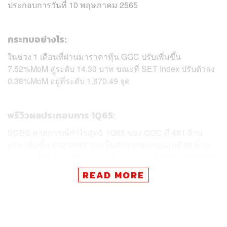
ประกอบการวันที่ 10 พฤษภาคม 2565
กระทบอย่างไร:
ในช่วง 1 เดือนที่ผ่านมาราคาหุ้น GGC ปรับเพิ่มขึ้น
7.52%MoM สู่ระดับ 14.30 บาท ขณะที่ SET Index ปรับตัวลง
0.38%MoM อยู่ที่ระดับ 1,670.49 จุด
พรีวิวผลประกอบการ 1Q65:
SCBS คาดการณ์กำไรสุทธิ 1Q65 ของ GGC ที่ 481 ล้าน
บาท เพิ่มขึ้น 412%YoY และฟื้นตัวจากขาดทุนสุทธิ 88 ล้าน
บาท ใน 4Q64 โดยได้รับการสนับสนุนจาก Adjusted EBITDA
Margin ที่ปรับตัวดีขึ้นอย่างมาก โดยเฉพาะธุรกิจเมทิลเอสเท
READ MORE
อร์หรือไบโอดีเซล นอกจากนี้ยังคาดว่าบริษัทจะมีกำไรสต๊อก
จำนวนมากถึง 240 ล้านบาทใน 1Q65 โดยมีสาเหตุมาจากรา
คาแฟตตี้แอลกอฮอล์ (FA) ที่ปรับตัวขึ้นแรง