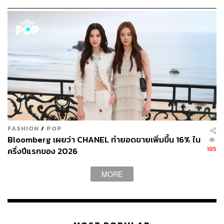
ประสิทธิภาพและใบอนุญาตคลื่น ไม่ใช่การขยายรายได้
TAGS:
Market Focus
ผลประกอบการ
บมจ.โกลบอลกรีนเคมิคอล (GGC)
การลงทุน
ตลาดหุ้นไทย
FASHION
/
POP
88
Bloomberg เผยว่า CHANEL ทำยอดขายเพิ่มขึ้น 16% ใน
185
ครึ่งปีแรกของ 2026
ABOUT THE AUTHOR
MORE
THE STANDARD WEALTH
สำนักข่าวเศรษฐกิจ ธุรกิจ และการลงทุน โดย
ทีมข่าว THE STANDARD