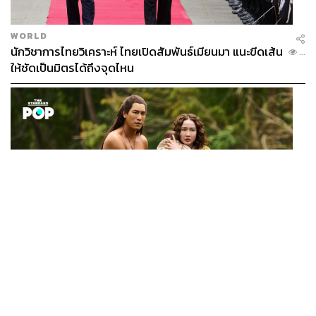
WORLD
นักวิชาการไทยวิเคราะห์ ไทยเปิดสัมพันธ์เมียนมา แนะขีดเส้น
...
ให้ชัดเป็นมิตรได้ถึงจุดไหน
FILM
นาคี๓ ครุฑา นาคี เผยภาพชุดแรก พร้อมปักวันฉาย 22 ต.ค.
...
นี้