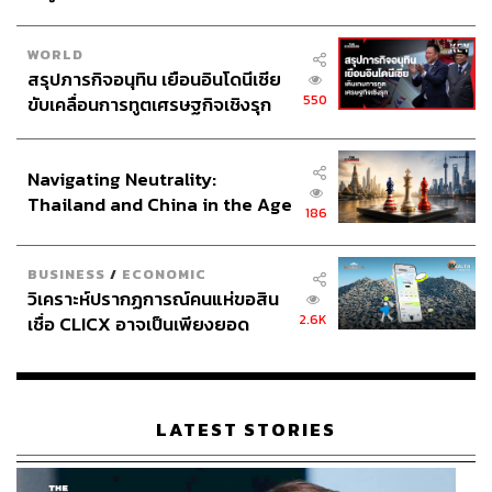
WORLD
สรุปภารกิจอนุทิน เยือนอินโดนีเซีย
550
ขับเคลื่อนการทูตเศรษฐกิจเชิงรุก
ประกาศหุ้นส่วนยุทธศาสตร์ไทย –
อินโดนีเซีย
Navigating Neutrality:
Thailand and China in the Age
186
of a New Global Order
BUSINESS
/
ECONOMIC
วิเคราะห์ปรากฏการณ์คนแห่ขอสิน
2.6K
เชื่อ CLICX อาจเป็นเพียงยอด
ภูเขาน้ำแข็ง ของปัญหาหนี้ครัว
เรือนไทยที่ถูกซุกไว้
LATEST STORIES