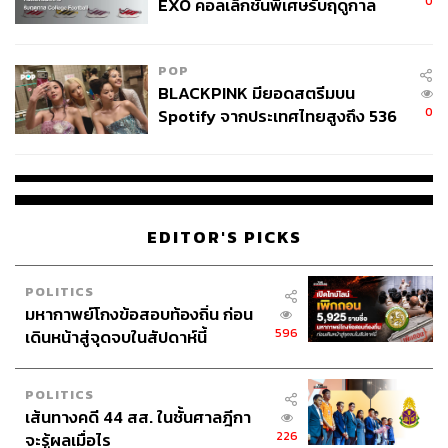
0
EXO คอลเล็กชันพิเศษรับฤดูกาล
College Football
POP
BLACKPINK มียอดสตรีมบน
0
Spotify จากประเทศไทยสูงถึง 536
ล้านครั้ง ตลอด 10 ปีที่ผ่านมา
EDITOR'S PICKS
POLITICS
มหากาพย์โกงข้อสอบท้องถิ่น ก่อน
596
เดินหน้าสู่จุดจบในสัปดาห์นี้
POLITICS
เส้นทางคดี 44 สส. ในชั้นศาลฎีกา
226
จะรู้ผลเมื่อไร