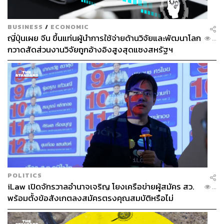
BUSINESS
/
ECONOMIC
ญี่ปุ่นเผย จีน ขึ้นแท่นผู้นำการใช้จ่ายด้านวิจัยและพัฒนาโลก
...
กวาดสัดส่วนงานวิจัยถูกอ้างอิงสูงสุดแซงสหรัฐฯ
POLITICS
iLaw เปิดจักรวาลอำนาจเจริญ โยงเครือข่ายผู้สมัคร สว.
...
พร้อมตั้งข้อสังเกตลงสมัครตรงคุณสมบัติหรือไม่