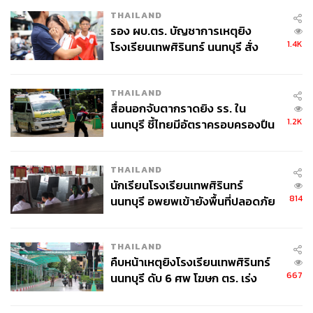
THAILAND
รอง ผบ.ตร. บัญชาการเหตุยิง
1.4K
โรงเรียนเทพศิรินทร์ นนทบุรี สั่ง
ค้นหา 2 รอบยืนยันไร้คนติดค้าง พบ
ศพปู่-ย่าที่บ้านพักผู้ก่อเหตุ
THAILAND
สื่อนอกจับตากราดยิง รร. ใน
1.2K
นนทบุรี ชี้ไทยมีอัตราครอบครองปืน
สูงในระดับต้นของภูมิภาค
THAILAND
นักเรียนโรงเรียนเทพศิรินทร์
814
นนทบุรี อพยพเข้ายังพื้นที่ปลอดภัย
ชั่วคราว หลังเหตุใช้อาวุธปืนภายใน
โรงเรียนคลี่คลาย
THAILAND
คืบหน้าเหตุยิงโรงเรียนเทพศิรินทร์
667
นนทบุรี ดับ 6 ศพ โฆษก ตร. เร่ง
สอบปมขโมยปืนปู่ก่อเหตุ