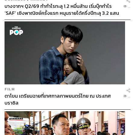
บางจากฯ Q2/69 ทำกำไรทะลุ 1.2 หมื่นล้าน เริ่มบุ๊กกำไร
...
‘SAF’ เชิงพาณิชย์ครั้งแรก หนุนรายได้ครึ่งปีทะลุ 3.2 แสน
ล้าน
FILM
ตาโขน เตรียมฉายที่เทศกาลภาพยนตร์ไทย ณ ประเทศ
...
บราซิล