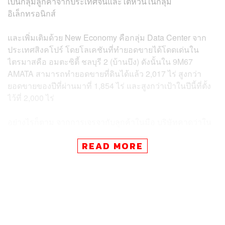
เป็นกลุ่มลูกค้าจากประเทศจีนและไต้หวันในกลุ่ม
อิเล็กทรอนิกส์
และเพิ่มเติมด้วย New Economy คือกลุ่ม Data Center จาก
ประเทศสิงคโปร์ โดยโลเคชันที่ทำยอดขายได้โดดเด่นใน
ไตรมาสคือ อมตะซิตี้ ชลบุรี 2 (บ้านบึง) ดังนั้นใน 9M67
AMATA สามารถทำยอดขายที่ดินได้แล้ว 2,017 ไร่ สูงกว่า
ยอดขายของปีที่ผ่านมาที่ 1,854 ไร่ และสูงกว่าเป้าในปีนี้ที่ตั้ง
ไว้ที่ 2,000 ไร่
อย่างไรก็ตาม จากการเจรจากับลูกค้าในมือ บริษัทคาดว่าใน
4Q67 จะสามารถทำยอดขายได้อีกไม่ต่ำกว่า 500 ไร่ ส่งผลให้
READ MORE
เป้ายอดขายของปี 2567 ที่ 2,500 ไร่จะเป็นเป้าที่ New High
และเติบโต 35%YoY สำหรับเป้าการขายที่ดินในปี 2568 เบื้อง
ต้น AMATA คาดว่าอุปสงค์ในอุตสาหกรรมหลักจะยังคง
เติบโตต่อเนื่องและเตรียมการขยายขนาดโครงการอมตะซิตี้
ชลบุรี 2 เพิ่มเติม พร้อมทั้งคาดการณ์ยอดขายที่ดินที่ไม่น้อย
กว่าปี 2567