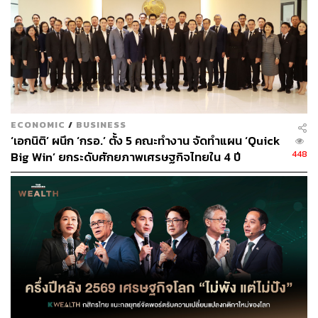
ปัจจัยเสี่ยงสำคัญที่ต้องติดตามคือ ทิศทางเศรษฐกิจโลกที่ยังมี
ประเด็นกดดัน ต้นทุนพลังงานที่ผันผวน และติดตามโอกาส
และความเสี่ยงของการย้ายฐานการผลิตของบาง
อุตสาหกรรม การเพิ่มขึ้นของค่าแรงขั้นต่ำและราคาที่ดินที่
เพิ่มขึ้น
ส่วนความเสี่ยงด้าน ESG: AMATA จัดอยู่ในระดับ AAA ของ
ECONOMIC
/
BUSINESS
SET ESG Ratings ในปี 2566 โดย AMATA เน้นด้านสิ่ง
‘เอกนิติ’ ผนึก ‘กรอ.’ ตั้ง 5 คณะทำงาน จัดทำแผน ‘Quick
แวดล้อมและการลดคาร์บอน รวมถึงการรียูสพลังงานในพื้นที่
448
Big Win’ ยกระดับศักยภาพเศรษฐกิจไทยใน 4 ปี
ทุกนิคมของ AMATA ซึ่งประเด็นสำคัญที่ต้องติดตาม
อ่านบทวิเคราะห์ InnovestX Research: AMATA -ยอดขาย
ที่ดิน 9M67 เกินเป้า และปีนี้มีโอกาสทำ New High ได้ที่:
http
s://www.innovestx.co.th/cafeinvest/research/company-anal
ysis/high-conviction/highconviction-amata-20241025
สามารถติดตาม THE STANDARD WEALTH
ผ่านแอปพลิเคชันต่างๆ ที่คุณสะดวกหรือใช้งานอยู่แล้วได้เลย