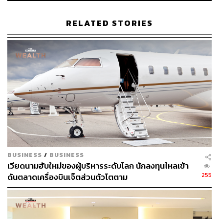
ด้วยยอด Backlog ที่แข็งแกร่ง ซึ่งเริ่มบันทึกรายได้ตั้งแต่
3Q67 ทำให้ InnovestX Research คาดว่า AMATA จะมีกำไร
RELATED STORIES
สุทธิโดดเด่นที่ 812 ล้านบาท (เพิ่มขึ้น 105.2%YoY และ
251.4%QoQ) จากการโอนที่ดินรวมที่สูงถึง 452 ไร่ (เพิ่มขึ้น
66%YoY และ 177%QoQ) และคาดว่าจะเติบโตต่อเนื่องทั้ง
YoY และ QoQ ใน 4Q67
โดยคงประมาณการของปี 2567 ที่คาดการณ์รายได้ที่
13,079 ล้านบาท (เพิ่มขึ้น 37%) และกำไรสุทธิ 2,399 ล้าน
บาท (เพิ่มขึ้น 27.3%YoY) และปรับประมาณการรายได้ของปี
2568 เพิ่มขึ้น 5.5% เท่ากับ 15,538 ล้านบาท (เพิ่มขึ้น
19%YoY) สะท้อน Backlog ที่รอบันทึกรายได้สูงขึ้น และคาด
การณ์กำไรสุทธิที่ 2,820 ล้านบาท (เพิ่มขึ้น 17.6%YoY)
BUSINESS
/
BUSINESS
เวียดนามฮับใหม่ของผู้บริหารระดับโลก นักลงทุนไหลเข้า
InnovestX Research ให้ราคาเป้าหมายปี 2568 ฐาน PER ที่
255
ดันตลาดเครื่องบินเจ็ตส่วนตัวโตตาม
4 เท่า ซึ่งเท่ากับ P/E เฉลี่ยในรอบ 5 ปีของ AMATA ได้ราคา
เป้าหมาย 32.30 บาทต่อหุ้น เพิ่มขึ้นจากเดิมที่ 30.0 บาทต่อหุ้น
คงคำแนะนำ ‘ซื้อ’