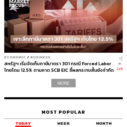
InnovestX
ECONOMIC
/
BUSINESS
สหรัฐฯ เริ่มจัดเก็บภาษีมาตรา 301 กรณี Forced Labor
229
ไทยโดน 12.5% ตามคาด SCB EIC ชี้ผลกระทบสั้นยังจำกัด
แม้ส่งออก มิ.ย. โตแรง 20.8% แต่นำเข้าพุ่งดันดุลการค้า
ขาดดุลหนัก
MORE
MOST POPULAR
TODAY
WEEK
MONTH