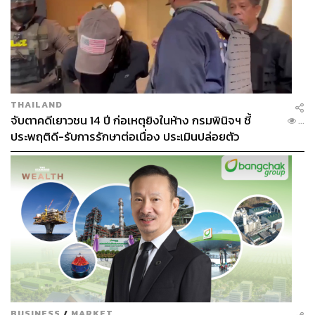
THAILAND
จับตาคดีเยาวชน 14 ปี ก่อเหตุยิงในห้าง กรมพินิจฯ ชี้
...
ประพฤติดี-รับการรักษาต่อเนื่อง ประเมินปล่อยตัว
BUSINESS
/
MARKET