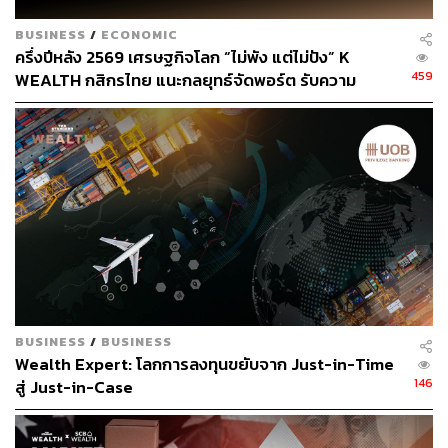
BUSINESS
/
ECONOMIC
ครึ่งปีหลัง 2569 เศรษฐกิจโลก “ไม่พัง แต่ไม่ปัง” K
459
WEALTH กสิกรไทย แนะกลยุทธ์จัดพอร์ต รับความ
เปลี่ยนแปลงกติกาใหม่ของโลก
TAGS:
การลงทุน
ตลาดหุ้นไทย
หุ้นไทย
Market Focus
บมจ.อมตะ คอร์ปอเรชัน (AMATA)
InnovestX Research
246
BUSINESS
/
BUSINESS
Wealth Expert: โลกการลงทุนขยับจาก Just-in-Time
146
สู่ Just-in-Case
ABOUT THE AUTHOR
บล.อินโนเวสท์ เอกซ์