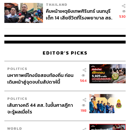
THAILAND
คืบหน้าเหตุยิงเทพศิรินทร์ นนทบุรี
530
เด็ก 14 เสียชีวิตที่โรงพยาบาล สธ.
ยืนยันครูเสียชีวิต 5 ราย เจ็บ 22
ราย
EDITOR'S PICKS
POLITICS
มหากาพย์โกงข้อสอบท้องถิ่น ก่อน
564
เดินหน้าสู่จุดจบในสัปดาห์นี้
POLITICS
เส้นทางคดี 44 สส. ในชั้นศาลฎีกา
198
จะรู้ผลเมื่อไร
WORLD