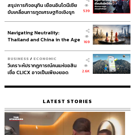
สรุปภารกิจอนุทิน เยือนอินโดนีเซีย
539
ขับเคลื่อนการทูตเศรษฐกิจเชิงรุก
ประกาศหุ้นส่วนยุทธศาสตร์ไทย –
อินโดนีเซีย
Navigating Neutrality:
Thailand and China in the Age
169
of a New Global Order
BUSINESS
/
ECONOMIC
วิเคราะห์ปรากฏการณ์คนแห่ขอสิน
2.6K
เชื่อ CLICX อาจเป็นเพียงยอด
ภูเขาน้ำแข็ง ของปัญหาหนี้ครัว
เรือนไทยที่ถูกซุกไว้
LATEST STORIES