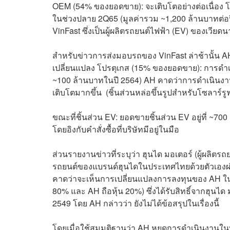
OEM (54% ของยอดขาย): จะเติบโตอย่างต่อเนื่อง โ
ในช่วงปลาย 2Q65 (มูลค่ารวม ~1,200 ล้านบาทต่อปี 
VinFast ซึ่งเป็นผู้ผลิตรถยนต์ไฟฟ้า (EV) ของเวี
สำหรับข่าวการส่งมอบรถของ VinFast ล่าช้านั้น AH 
เปลี่ยนแปลง โปรตุเกส (15% ของยอดขาย): การดำเ
~100 ล้านบาทในปี 2564) AH คาดว่าการดำเนินงานจะ
เติบโตมากขึ้น (ชิ้นส่วนหล่อขึ้นรูปสำหรับโซลาร์รู
ขณะที่ชิ้นส่วน EV: ยอดขายชิ้นส่วน EV อยู่ที่ ~7
โดยอิงกับคำสั่งซื้อที่บริษัทมีอยู่ในมือ
ส่วนรายงานข่าวที่ระบุว่า ฮุนได มอเตอร์ (ผู้ผลิต
รถยนต์ของแบรนด์ฮุนไดในประเทศไทยด้วยตัวเองผ่าน
คาดว่าจะเห็นการเปลี่ยนแปลงการลงทุนของ AH ในบริ
80% และ AH ถือหุ้น 20%) ซึ่งได้รับสิทธิ์จากฮุน
2549 โดย AH กล่าวว่า ยังไม่ได้ข้อสรุปในเรื่องนี้
โดยเมื่อใช้สมมติฐานว่า AH หยุดการดำเนินงานในบร