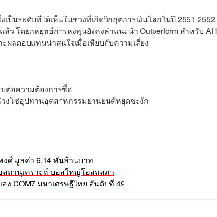
า ซึ่งเป็นระดับที่ได้เห็นในช่วงที่เกิดวิกฤตการเงินโลกในปี 2551-255
มากแล้ว โดยกลยุทธ์การลงทุนยังคงคำแนะนำ Outperform สำหรับ AH
พราะผลตอบแทนน่าสนใจเมื่อเทียบกับความเสี่ยง
ทบต่อความต้องการซื้อ
ห่วงโซ่อุปทานอุตสาหกรรมยานยนต์หยุดชะงัก
พงศ์ มูลค่า 6.14 พันล้านบาท
ติ โอสถานุเคราะห์ บอสใหญ่โอสถสภา
้าของ COM7 มหาเศรษฐีไทย อันดับที่ 49