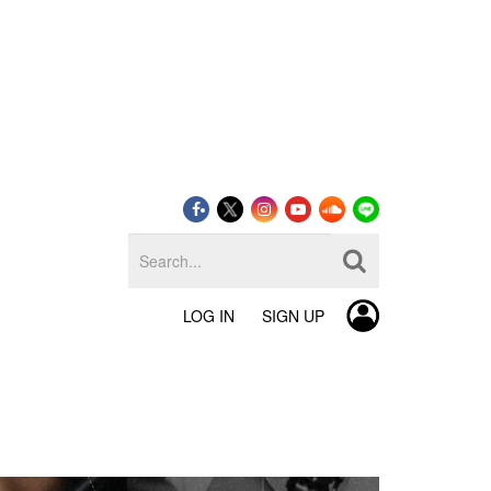
LOG IN
SIGN UP