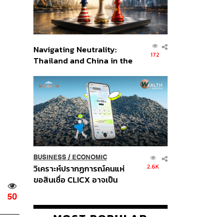
Navigating Neutrality:
172
Thailand and China in the
Age of a New Global
Order
BUSINESS
/
ECONOMIC
2.6K
วิเคราะห์ปรากฏการณ์คนแห่
ขอสินเชื่อ CLICX อาจเป็น
เพียงยอดภูเขาน้ำแข็ง ของ
50
ปัญหาหนี้ครัวเรือนไทยที่ถูกซุก
ไว้