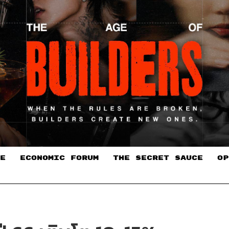
E
ECONOMIC FORUM
THE SECRET SAUCE​
OP