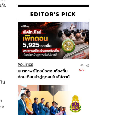
อกับ
EDITOR'S PICK
POLITICS
572
มหากาพย์โกงข้อสอบท้องถิ่น
่
ก่อนเดินหน้าสู่จุดจบในสัปดาห์
่ใน
นี้
มา
รลด