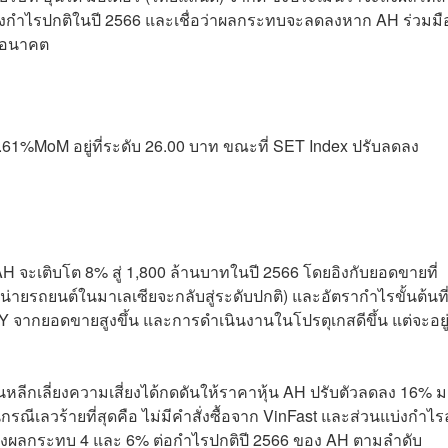
งกำไรปกติในปี 2566 และเชื่อว่าผลกระทบจะลดลงหาก AH ร่วมมื
ในอนาคต
2.61%MoM อยู่ที่ระดับ 26.00 บาท ขณะที่ SET Index ปรับลดลง
ะเติบโต 8% สู่ 1,800 ล้านบาทในปี 2566 โดยอิงกับยอดขายที่
ายรถยนต์ในมาเลเซียจะกลับสู่ระดับปกติ) และอัตรากำไรขั้นต้นที
 จากยอดขายสูงขึ้น และการดำเนินงานในโปรตุเกสดีขึ้น แต่จะอยู
ุนหลีกเลี่ยงความเสี่ยงได้กดดันให้ราคาหุ้น AH ปรับตัวลดลง 16% 
านกรณีเลวร้ายที่สุดคือ ไม่มีคำสั่งซื้อจาก VinFast และส่วนแบ่งกำไ
ะส่งผลกระทบ 4 และ 6% ต่อกำไรปกติปี 2566 ของ AH ตามลำดับ