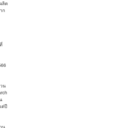
ผลิต
จาก
ี่
566
่วน
arch
้น
ต่ปี
่วน