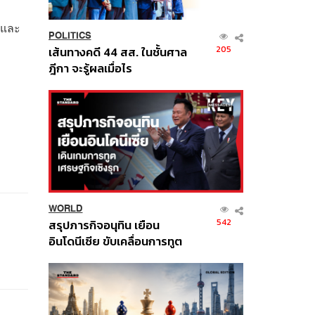
2 และ
POLITICS
205
เส้นทางคดี 44 สส. ในชั้นศาล
ฎีกา จะรู้ผลเมื่อไร
WORLD
542
สรุปภารกิจอนุทิน เยือน
อินโดนีเซีย ขับเคลื่อนการทูต
เศรษฐกิจเชิงรุก ประกาศหุ้น
ส่วนยุทธศาสตร์ไทย –
อินโดนีเซีย