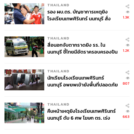
THAILAND
รอง ผบ.ตร. บัญชาการเหตุยิง
1.3K
โรงเรียนเทพศิรินทร์ นนทบุรี สั่ง
ค้นหา 2 รอบยืนยันไร้คนติดค้าง พบ
ศพปู่-ย่าที่บ้านพักผู้ก่อเหตุ
THAILAND
สื่อนอกจับตากราดยิง รร. ใน
1.2K
นนทบุรี ชี้ไทยมีอัตราครอบครองปืน
สูงในระดับต้นของภูมิภาค
THAILAND
นักเรียนโรงเรียนเทพศิรินทร์
807
นนทบุรี อพยพเข้ายังพื้นที่ปลอดภัย
ชั่วคราว หลังเหตุใช้อาวุธปืนภายใน
โรงเรียนคลี่คลาย
THAILAND
คืบหน้าเหตุยิงโรงเรียนเทพศิรินทร์
663
นนทบุรี ดับ 6 ศพ โฆษก ตร. เร่ง
สอบปมขโมยปืนปู่ก่อเหตุ