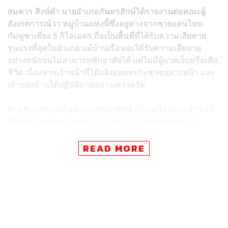
สมควร สิงห์ดำ นายอำเภอกันทรลักษ์ได้รายงานต่อคณะผู้
สังเกตการณ์ว่า หมู่บ้านแห่งนี้ซึ่งอยู่ห่างจากชายแดนไทย-
กัมพูชาเพียง 5 กิโลเมตร ถือเป็นพื้นที่ที่ได้รับความเสียหาย
รุนแรงที่สุดในอำเภอ แม้บ้านเรือนจะได้รับความเสียหาย
อย่างหนักจนไม่สามารถพักอาศัยได้ แต่ไม่มีผู้บาดเจ็บหรือเสีย
ชีวิต เนื่องจากเจ้าหน้าที่ได้แจ้งอพยพประชาชนล่วงหน้า และ
เจ้าของบ้านได้ปฏิบัติตามอย่างเคร่งครัด
สำหรับภาพรวมในอำเภอกันทรลักษ์ มีบ้านเรือนประชาชนที่
ได้รับความเสียหายมากกว่า 70% จำนวนรวมทั้งสิ้น 28
หลังคาเรือน
READ MORE
หลังจากการรับฟังรายงาน คณะผู้สังเกตการณ์ได้เดินสำรวจ
ความเสียหายอย่างใกล้ชิด โดยได้เยี่ยมชมบ้านของประชาชน
อีกหลังหนึ่งที่อยู่ห่างออกไปประมาณ 100 เมตร ซึ่งได้รับ
ความเสียหายอย่างเต็มรูปแบบเช่นกัน โดยมีเจ้าของบ้านออก
มารอต้อนรับและให้ข้อมูลแก่คณะด้วยตนเอง