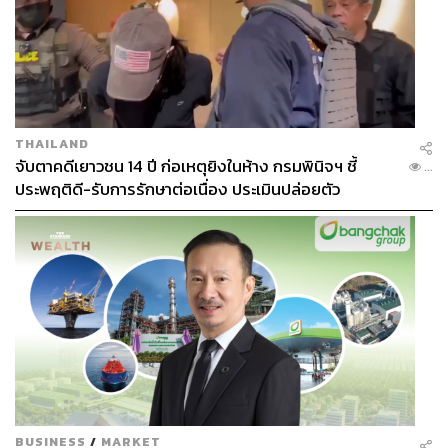
THAILAND
จับตาคดีเยาวชน 14 ปี ก่อเหตุยิงในห้าง กรมพินิจฯ ชี้
...
ประพฤติดี-รับการรักษาต่อเนื่อง ประเมินปล่อยตัว
BUSINESS
/
MARKET