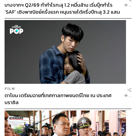
บางจากฯ Q2/69 ทำกำไรทะลุ 1.2 หมื่นล้าน เริ่มบุ๊กกำไร
...
‘SAF’ เชิงพาณิชย์ครั้งแรก หนุนรายได้ครึ่งปีทะลุ 3.2 แสน
ล้าน
FILM
ตาโขน เตรียมฉายที่เทศกาลภาพยนตร์ไทย ณ ประเทศ
...
บราซิล