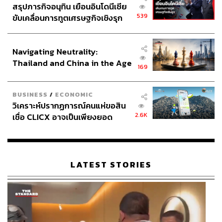
สรุปภารกิจอนุทิน เยือนอินโดนีเซีย
539
ขับเคลื่อนการทูตเศรษฐกิจเชิงรุก
ประกาศหุ้นส่วนยุทธศาสตร์ไทย –
อินโดนีเซีย
Navigating Neutrality:
154
Thailand and China in the Age
169
of a New Global Order
ABOUT THE AUTHOR
BUSINESS
/
ECONOMIC
วิเคราะห์ปรากฏการณ์คนแห่ขอสิน
THE STANDARD TEAM
2.6K
เชื่อ CLICX อาจเป็นเพียงยอด
กองบรรณาธิการ THE STANDARD
ภูเขาน้ำแข็ง ของปัญหาหนี้ครัว
เรือนไทยที่ถูกซุกไว้
ABOUT THE PHOTOGRAPHER
ฐานิส สุดโต
LATEST STORIES
บรรณาธิการภาพ ประจำสำนักข่าว THE
STANDARD