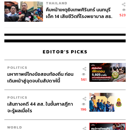
THAILAND
คืบหน้าเหตุยิงเทพศิรินทร์ นนทบุรี
523
เด็ก 14 เสียชีวิตที่โรงพยาบาล สธ.
ยืนยันครูเสียชีวิต 5 ราย เจ็บ 22
ราย
EDITOR'S PICKS
POLITICS
มหากาพย์โกงข้อสอบท้องถิ่น ก่อน
561
เดินหน้าสู่จุดจบในสัปดาห์นี้
TAGS:
Asean
กระทรวงการต่างประเทศ
ทูต
มาริษ เสงี่ยมพงษ์
ชายแดนไทย-กัมพูชา
POLITICS
อนุสัญญาออตตาวา
สถานการณ์ไทย-กัมพูชา
เส้นทางคดี 44 สส. ในชั้นศาลฎีกา
กันทรลักษ์
196
จะรู้ผลเมื่อไร
WORLD