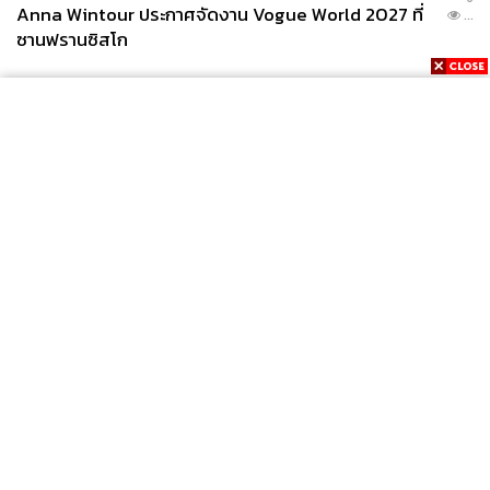
Anna Wintour ประกาศจัดงาน Vogue World 2027 ที่
...
ซานฟรานซิสโก
News
Wealth
Pop
Podcast
Video
Now
Opinion
Careers
Events
Privacy
About
Contact
Policy
FOR
ADVERTISING
MEMBERSHIP