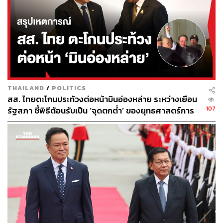
THAILAND
/
POLITICS
สส. ไทยตะโกนประท้วงต่อหน้ามินอ่องหล่าย ระหว่างเยือน
107
รัฐสภา ชี้พิธีต้อนรับเป็น ‘จุดตกต่ำ’ ของยุทธศาสตร์การ
ทูตไทย