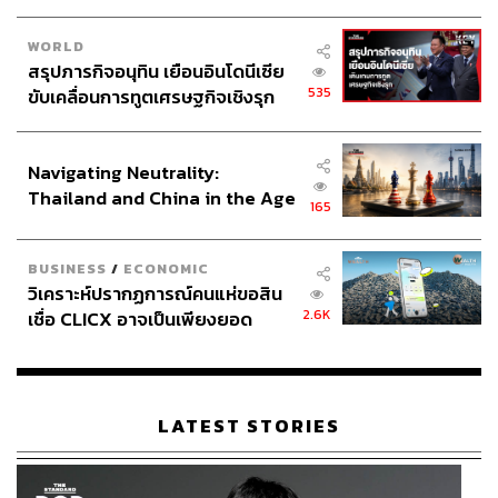
เรารู้สึกน้อยใจและรู้สึกเศร้า การมีคนให้กำลังใจและความ
WORLD
รักถือเป็นสิ่งที่สำคัญ ได้เห็นว่าคนไทยสนับสนุนเราจริงๆ แม้
สรุปภารกิจอนุทิน เยือนอินโดนีเซีย
เราจะทำไม่ได้อย่างที่คนไทยคาดหวัง
535
ขับเคลื่อนการทูตเศรษฐกิจเชิงรุก
ประกาศหุ้นส่วนยุทธศาสตร์ไทย –
อินโดนีเซีย
Navigating Neutrality:
Thailand and China in the Age
165
of a New Global Order
BUSINESS
/
ECONOMIC
วิเคราะห์ปรากฏการณ์คนแห่ขอสิน
2.6K
เชื่อ CLICX อาจเป็นเพียงยอด
ภูเขาน้ำแข็ง ของปัญหาหนี้ครัว
เรือนไทยที่ถูกซุกไว้
LATEST STORIES