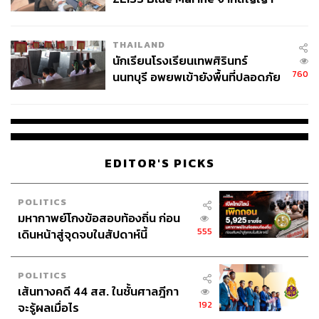
ไม่ใช่แค่เรื่องการท่องเที่ยว แต่รวมถึงเรื่องความเป็นไทย ให้
ผลิต 8.3 ล้าน สู่ข้อพิพาท ‘มา
นานาชาติรู้จักความเป็นไทย และให้คนไทยรักษาในความ
เวลล์ฯ’ ฟ้อง ‘โทน บางแค’ ผิดนัด
เป็นไทยด้วย อยากจะใช้ทักษะที่สามารถพูดได้หลายภาษา
THAILAND
จ่ายหนี้-แอบระบุแบรนด์
เป็นประโยชน์ให้กับประเทศไทย
นักเรียนโรงเรียนเทพศิรินทร์
760
นนทบุรี อพยพเข้ายังพื้นที่ปลอดภัย
ชั่วคราว หลังเหตุใช้อาวุธปืนภายใน
โรงเรียนคลี่คลาย
EDITOR'S PICKS
POLITICS
มหากาพย์โกงข้อสอบท้องถิ่น ก่อน
555
เดินหน้าสู่จุดจบในสัปดาห์นี้
POLITICS
เส้นทางคดี 44 สส. ในชั้นศาลฎีกา
มารีญาเปิดใจด้วยว่า การต้อนรับจากคนไทยทำให้รู้สึกอบอุ่น
192
จะรู้ผลเมื่อไร
มาก ทำให้มารีญารักเมืองไทยมากขึ้น รักคนไทยมากขึ้น เมื่อ