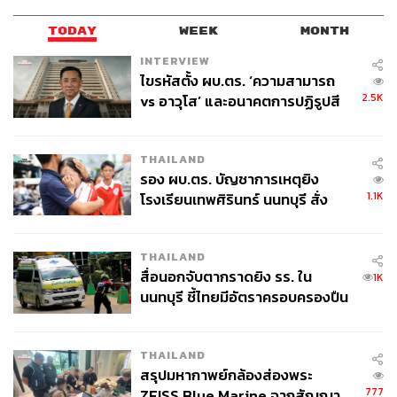
ทั้งนี้ภายหลังการเข้าพบนายกรัฐมนตรี มารีญาได้ออกมาให้
สัมภาษณ์กับสื่อมวลชน ว่า ก่อนเจอนายกฯ รู้สึกตื่นเต้นมาก
TODAY
WEEK
MONTH
แต่พอเจอนายกฯ แล้วรู้สึกสบาย เพราะนายกฯ เป็นคนตลก
INTERVIEW
และเป็นตัวของตัวเอง
ไขรหัสตั้ง ผบ.ตร. ‘ความสามารถ
2.5K
vs อาวุโส’ และอนาคตการปฏิรูปสี
กากี กับ พล.ต.อ. เอก อังสนานนท์
THAILAND
รอง ผบ.ตร. บัญชาการเหตุยิง
1.1K
โรงเรียนเทพศิรินทร์ นนทบุรี สั่ง
ค้นหา 2 รอบยืนยันไร้คนติดค้าง พบ
ศพปู่-ย่าที่บ้านพักผู้ก่อเหตุ
THAILAND
สื่อนอกจับตากราดยิง รร. ใน
1K
นนทบุรี ชี้ไทยมีอัตราครอบครองปืน
สูงในระดับต้นของภูมิภาค
THAILAND
สรุปมหากาพย์กล้องส่องพระ
ส่วนเรื่องที่นายกฯ เชิญให้มาช่วยงาน โดยตนเองอยากจะช่วย
777
ZEISS Blue Marine จากสัญญา