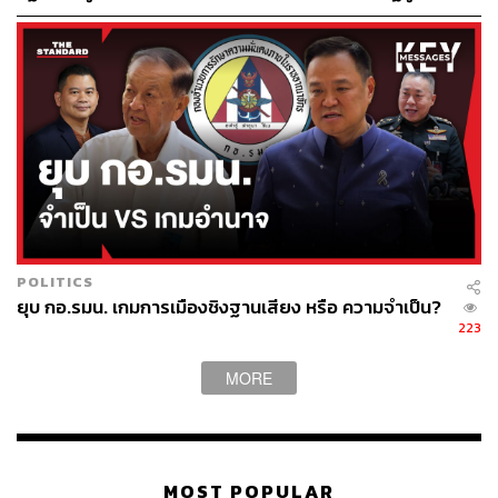
สถาบันฯ ไม่เข้าข่ายล้มล้าง
“ครอบครัวพวกเราไม่ชอบกิน แต่อ้วน ที่สำคัญแก่แล้วกิน
อะไรก็อ้วนไปหมด แต่ไม่ว่าจะอ้วนหรือผอมขอให้แข็งแรง”
พล.อ. ประยุทธ์ กล่าวติดตลก บรรยากาศเป็นไปอย่างชื่นมื่น
POLITICS
ยุบ กอ.รมน. เกมการเมืองชิงฐานเสียง หรือ ความจำเป็น?
223
MORE
MOST POPULAR