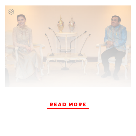
โดยมารีญาและคุณแม่ได้เข้าพบนายกรัฐมนตรี โดยกล่าว
READ MORE
สั้นๆ ก่อนพบว่า “ตื่นเต้นดีใจมาก และรู้สึกเป็นเกียรติที่ได้พบ
กับนายกรัฐมนตรี”
ด้านนายกรัฐมนตรี พล.อ. ประยุทธ์ จันทร์โอชา ได้ขอบคุณ
มารีญาพร้อมครอบครัว ที่สร้างความสุขให้กับคนไทย โดย
กล่าวว่า ตนเองชอบที่จะให้คนไทยพูดภาษาอังกฤษ โดยใช้