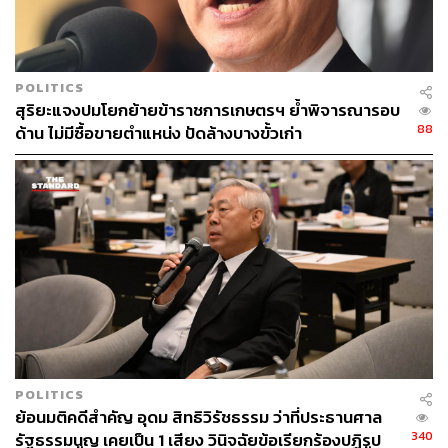
POLITICS
มารีญา กล่าวตอบนายกฯ ว่า ครอบครัวของตนเป็นครอบครัว
สุริยะแจงปมโยกย้ายข้าราชการเกษตรฯ ย้ำพิจารณารอบ
ที่ชอบรับประทานอาหาร แต่กินเท่าไรก็ไม่อ้วน ถือเป็นเรื่อง
88
ด้าน ไม่มีซื้อขายตำแหน่ง ปัดล้างบางขั้วเก่า
ของความโชคดี
POLITICS
ย้อนมติคดีสำคัญ อุดม สิทธิวิรัชธรรม ว่าที่ประธานศาล
340
รัฐธรรมนูญ เคยเป็น 1 เสียง วินิจฉัยข้อเรียกร้องปฏิรูป