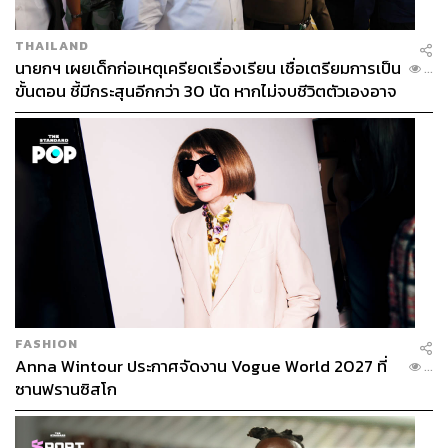
THAILAND
นายกฯ เผยเด็กก่อเหตุเครียดเรื่องเรียน เชื่อเตรียมการเป็น
...
ขั้นตอน ชี้มีกระสุนอีกกว่า 30 นัด หากไม่จบชีวิตตัวเองอาจ
สูญเสียเพิ่ม
หลังสัมภาษณ์จบ มารีญาได้โชว์มาสคอต ‘น้องสุขใจ’ ของ
การท่องเที่ยวแห่งประเทศไทย (ททท.) ซึ่งนายกรัฐมนตรีมอบ
ให้ พร้อมโพสต์ท่าสวยๆ ให้สื่อมวลชนได้เก็บภาพ
FASHION
Anna Wintour ประกาศจัดงาน Vogue World 2027 ที่
...
TAGS:
ประยุทธ์ จันทร์โอชา
Miss Universe Thailand
ซานฟรานซิสโก
มารีญา พูลเลิศลาภ
Miss Universe
Miss Universe Thailand 2017
Social Movement