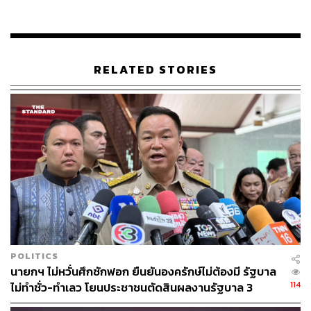
ประจำสำนักนายกรัฐมนตรี อย่างการอ่านบทความต่างๆ หรือ
การพัฒนาด้านการท่องเที่ยว
RELATED STORIES
POLITICS
นายกฯ กล่าวด้วยว่า การเข้าประกวดและติด 1 ใน 5 ของ
นายกฯ ไม่หวั่นศึกซักฟอก ยืนยันองครักษ์ไม่ต้องมี รัฐบาล
114
ไม่ทำชั่ว-ทำเลว โยนประชาชนตัดสินผลงานรัฐบาล 3
Miss Universe ก็ถือว่าสุดยอดสำหรับตนแล้ว และคนไทยทุก
เดือน
คนก็ดีใจไปกับมารีญาด้วย เพราะฉะนั้นไม่ว่าจะได้อันดับที่