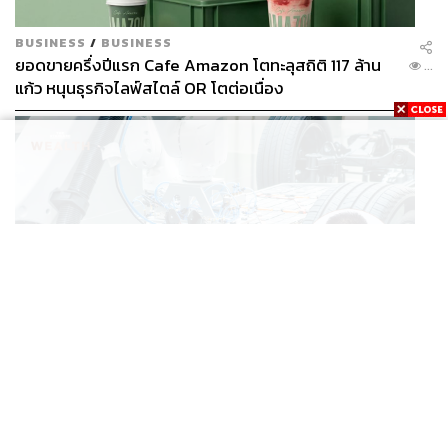
BUSINESS
/
BUSINESS
ยอดขายครึ่งปีแรก Cafe Amazon โตทะลุสถิติ 117 ล้าน
...
แก้ว หนุนธุรกิจไลฟ์สไตล์ OR โตต่อเนื่อง
BUSINESS
/
ECONOMIC
‘เอกนิติ’ เล็งงัดมาตรการใหม่ ลดภาษีสรรพสามิต หวังดึง
...
ผู้ผลิต EV มาตั้งโรงงานในไทย