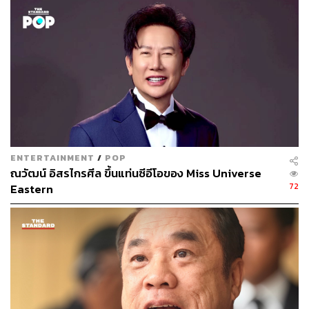
เท่าไรไม่สำคัญ แต่สิ่งสำคัญคือการรักษาความเป็นไทยไว้ให้
นานๆ ให้อยู่ในจิตใจของคนไทยต่อไป เป็นตัวอย่างที่ดีในการ
เป็นผู้นำเอกลักษณ์ไทย
“ได้ที่เท่าไรไม่ต้องไปเสียใจ จบก็คือจบ คนไทยทุกคนต่างก็
เอาใจช่วย แต่พอไม่ได้รางวัลก็อาจมีการวิพากษ์วิจารณ์บ้าง
และการที่มีคนไปต้อนรับถึงสนามบินจำนวนมากถือเป็น
ความภาคภูมิใจ แต่สำหรับผมคิดว่ามารีญาสวยกว่าเขาอยู่
แล้ว ตัวก็สูงกว่า แต่ผอมไปหน่อย แนะนำไปออกกำลังกาย”
พล.อ. ประยุทธ์ กล่าว
ENTERTAINMENT
/
POP
ณวัฒน์ อิสรไกรศีล ขึ้นแท่นซีอีโอของ Miss Universe
72
Eastern