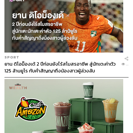
61
SPORT
ยาน ดิโอม็องเด้ 2 ปีก่อนยังไร้สโมสรอาชีพ สู่นักเตะค่าตัว
...
ABOUT THE AUTHOR
125 ล้านยูโร กับคำสัญญาถึงน้องสาวผู้ล่วงลับ
พลวุฒิ สงสกุล
Content creator การเมือง ประจำสำนักข่าว
THE STANDARD
ABOUT THE PHOTOGRAPHER
ชาติกล้า สำเนียงแจ่ม
ช่างภาพข่าว ประจำสำนักข่าว THE
STANDARD