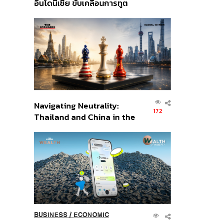
อินโดนีเซีย ขับเคลื่อนการทูต
เศรษฐกิจเชิงรุก ประกาศหุ้น
ส่วนยุทธศาสตร์ไทย –
อินโดนีเซีย
Navigating Neutrality:
172
Thailand and China in the
Age of a New Global
Order
BUSINESS
/
ECONOMIC