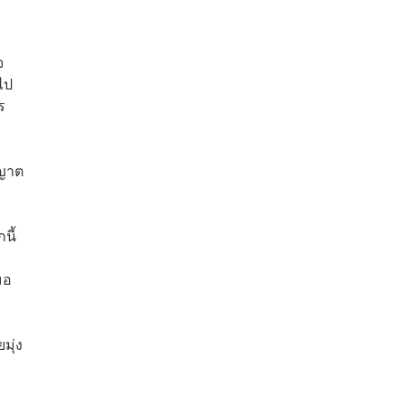
จ
ไป
ร
ุญาต
นี้
มอ
มุ่ง