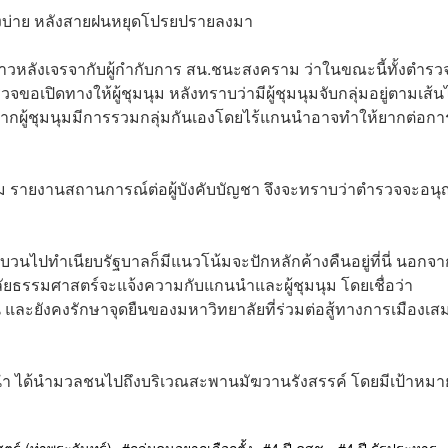
วงบ่าย หลังสายฝนหยุดโปรยปรายลงมา
ข่าวหลังเจรจากับผู้กำกับการ สน.ชนะสงคราม ว่าในขณะนี้ทั้งตำรว
จขอเปิดทางให้ผู้ชุมนุม หลังทราบว่ามีผู้ชุมนุมจับกลุ่มอยู่ตามเส้น
ากผู้ชุมนุมมีการรวมกลุ่มกันเองโดยไร้แกนนำอาจทำให้ยากต่อกา
ราม รายงานสถานการณ์ต่อผู้บังคับบัญชา จึงจะทราบว่าตำรวจจะอน
ไปทำเนียบรัฐบาลก็มีแนวโน้มจะปักหลักค้างคืนอยู่ที่นี่ นอกจาก
ลัยธรรมศาสตร์จะแจ้งความกับแกนนำและผู้ชุมนุม โดยเชื่อว่า
 และยังคงรักษาจุดยืนของมหาวิทยาลัยที่ร่วมต่อสู้ทางการเมืองเส
ำ ได้นำมวลชนไปถึงบริเวณสะพานมัฆวานรังสรรค์ โดยมีเป้าหมาย