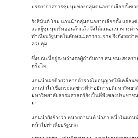
บรรยากาศการชุมนุมของกลุ่มคนอยากเลือกตั้งช่
รังสิมันต์ โรม แกนนำกลุ่มคนอยากเลือกตั้ง แถลง
และผู้ชุมนุมเริ่มอ่อนล้าแล้ว จึงได้เสนอแนวทางตำรว
ทำเนียบรัฐบาลในลักษณะดาวกระจาย จึงกังวลว่าห
ควบคุม
ซึ่งขณะนี้อยู่ระหว่างรอผู้กำกับการ สน.ชนะสงค
หรือไม่
แกนนำเผยด้วยว่าหากตำรวจไม่อนุญาตให้เคลื่อนขบวน
แกนนำไม่เชื่อกระแสข่าวที่ว่าอธิการบดีมหาวิทยา
มหาวิทยาลัยธรรมศาสตร์ยังเป็นที่พึ่งของประชาชน
มา
แกนนำยังอ้างว่า ทนายอานนท์ นำภา หนึ่งในแกนน
หน้าไปทำเนียบรัฐบาล