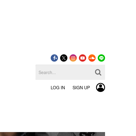
LOG IN
SIGN UP