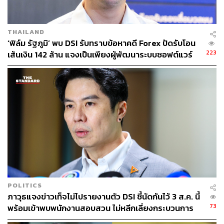
THAILAND
‘ฟิล์ม รัฐภูมิ’ พบ DSI รับทราบข้อหาคดี Forex ปัดรับโอน
223
เส้นเงิน 142 ล้าน แจงเป็นเพียงผู้พัฒนาระบบซอฟต์แวร์
POLITICS
ภาวุธแจงข่าวเท็จไม่ไปรายงานตัว DSI ชี้นัดกันไว้ 3 ส.ค. นี้
73
พร้อมเข้าพบพนักงานสอบสวน ไม่หลีกเลี่ยงกระบวนการ
ยุติธรรม