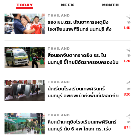
TODAY
WEEK
MONTH
THAILAND
รอง ผบ.ตร. บัญชาการเหตุยิง
1.4K
โรงเรียนเทพศิรินทร์ นนทบุรี สั่ง
ค้นหา 2 รอบยืนยันไร้คนติดค้าง พบ
ศพปู่-ย่าที่บ้านพักผู้ก่อเหตุ
THAILAND
สื่อนอกจับตากราดยิง รร. ใน
1.2K
นนทบุรี ชี้ไทยมีอัตราครอบครองปืน
สูงในระดับต้นของภูมิภาค
THAILAND
นักเรียนโรงเรียนเทพศิรินทร์
820
นนทบุรี อพยพเข้ายังพื้นที่ปลอดภัย
ชั่วคราว หลังเหตุใช้อาวุธปืนภายใน
โรงเรียนคลี่คลาย
THAILAND
คืบหน้าเหตุยิงโรงเรียนเทพศิรินทร์
674
นนทบุรี ดับ 6 ศพ โฆษก ตร. เร่ง