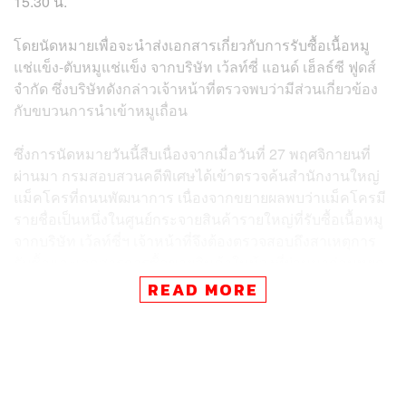
15.30 น.
โดยนัดหมายเพื่อจะนำส่งเอกสารเกี่ยวกับการรับซื้อเนื้อหมู
แช่แข็ง-ตับหมูแช่แข็ง จากบริษัท เว้ลท์ซี่ แอนด์ เฮ็ลธ์ซี ฟูดส์
จำกัด ซึ่งบริษัทดังกล่าวเจ้าหน้าที่ตรวจพบว่ามีส่วนเกี่ยวข้อง
กับขบวนการนำเข้าหมูเถื่อน
ซึ่งการนัดหมายวันนี้สืบเนื่องจากเมื่อวันที่ 27 พฤศจิกายนที่
ผ่านมา กรมสอบสวนคดีพิเศษได้เข้าตรวจค้นสำนักงานใหญ่
แม็คโครที่ถนนพัฒนาการ เนื่องจากขยายผลพบว่าแม็คโครมี
รายชื่อเป็นหนึ่งในศูนย์กระจายสินค้ารายใหญ่ที่รับซื้อเนื้อหมู
จากบริษัท เว้ลท์ซี่ฯ เจ้าหน้าที่จึงต้องตรวจสอบถึงสาเหตุการ
รับซื้อและเอกสารการซื้อขายสินค้าในห้วงที่ผ่านมาก่อนหยุด
การซื้อขายไป
READ MORE
TAGS:
Makro
แม็คโคร
บริษัท ซีพี แอ็กซ์ตร้า จำกัด (มหาชน) (CPAXT)
บมจ.สยามแม็คโคร (MAKRO)
หมูเถื่อน
กรมสอบสวนคดีพิเศษ (DSI)