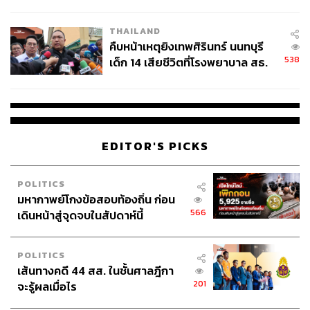
สอบปมขโมยปืนปู่ก่อเหตุ
THAILAND
คืบหน้าเหตุยิงเทพศิรินทร์ นนทบุรี
538
เด็ก 14 เสียชีวิตที่โรงพยาบาล สธ.
ยืนยันครูเสียชีวิต 5 ราย เจ็บ 22
ราย
EDITOR'S PICKS
POLITICS
มหากาพย์โกงข้อสอบท้องถิ่น ก่อน
566
เดินหน้าสู่จุดจบในสัปดาห์นี้
POLITICS
เส้นทางคดี 44 สส. ในชั้นศาลฎีกา
201
จะรู้ผลเมื่อไร