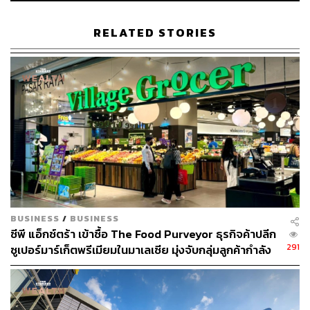
RELATED STORIES
แม็คโคร สาขาเชียงใหม่ ซุปเปอร์ไฮเวย์ เปิดให้บริการตั้งแต่ปี
2536 ซึ่งได้รับการตอบรับที่ดี ทั้งจากผู้ประกอบการโรงแรม
ร้านอาหาร และธุรกิจจัดเลี้ยง รวมถึงลูกค้าทั่วไป ทำให้
ปัจจุบันแม็คโครมีสาขาในจังหวัดเชียงใหม่ถึง 5 สาขา
ครอบคลุมหลายพื้นที่ เป็นเสมือนแหล่งรวมวัตถุดิบเพื่อผู้
ประกอบการและผู้บริโภค โดยมีสินค้าที่ได้รับความนิยมเป็นก
ลุ่มอาหารสด รวมถึงผักและผลไม้คุณภาพดีที่แม็คโครรับซื้อ
จากเกษตรกรในท้องถิ่น ตามปณิธานในการดำเนินธุรกิจ เพื่อ
BUSINESS
/
BUSINESS
ช่วยขับเคลื่อนเศรษฐกิจชุมชนให้เติบโตไปด้วยกันอย่างยั่งยืน
ซีพี แอ็กซ์ตร้า เข้าซื้อ The Food Purveyor ธุรกิจค้าปลีก
291
ซูเปอร์มาร์เก็ตพรีเมียมในมาเลเซีย มุ่งจับกลุ่มลูกค้ากำลัง
สำหรับการก้าวเข้าสู่ปีที่ 31 ของแม็คโคร สาขาเชียงใหม่ ซุป
ซื้อสูง
เปอร์ไฮเวย์ ได้มีการปรับรูปลักษณ์นำจุดเด่นของสินค้าและ
บริการเข้ามาเสริมให้ตอบโจทย์ สร้างประสบการณ์ที่ดียิ่งขึ้น
ให้กับลูกค้า ด้วยพื้นที่จำหน่ายอาหารสดรูปแบบใหม่ที่ใหญ่