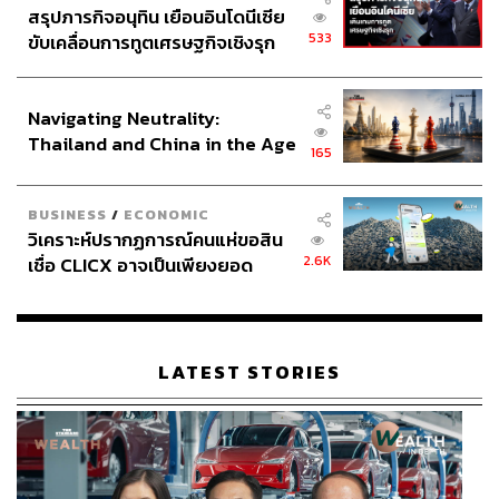
สรุปภารกิจอนุทิน เยือนอินโดนีเซีย
533
ขับเคลื่อนการทูตเศรษฐกิจเชิงรุก
ประกาศหุ้นส่วนยุทธศาสตร์ไทย –
อินโดนีเซีย
Navigating Neutrality:
Thailand and China in the Age
165
of a New Global Order
BUSINESS
/
ECONOMIC
วิเคราะห์ปรากฏการณ์คนแห่ขอสิน
2.6K
เชื่อ CLICX อาจเป็นเพียงยอด
ภูเขาน้ำแข็ง ของปัญหาหนี้ครัว
เรือนไทยที่ถูกซุกไว้
LATEST STORIES