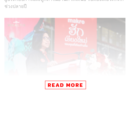
ช่วงปลายปี
READ MORE
เสาวลักษณ์ ถิฐาพันธ์ ประธานคณะผู้บริหาร กลุ่มธุรกิจค้าส่ง
แม็คโคร บริษัท ซีพี แอ็กซ์ตร้า จำกัด (มหาชน) เปิดเผยว่า
“แม็คโครดำเนินธุรกิจเคียงข้างสังคมไทยมากว่า 34 ปี ด้วย
พันธกิจและความมุ่งมั่นในการเป็นคู่คิดทางธุรกิจที่พร้อม