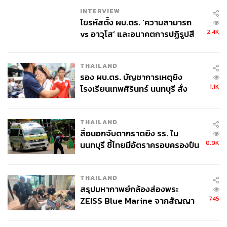
INTERVIEW
ไขรหัสตั้ง ผบ.ตร. ‘ความสามารถ
2.4K
vs อาวุโส’ และอนาคตการปฏิรูปสี
กากี กับ พล.ต.อ. เอก อังสนานนท์
165
THAILAND
รอง ผบ.ตร. บัญชาการเหตุยิง
1.1K
ABOUT THE AUTHOR
โรงเรียนเทพศิรินทร์ นนทบุรี สั่ง
ค้นหา 2 รอบยืนยันไร้คนติดค้าง พบ
THE STANDARD WEALTH
ศพปู่-ย่าที่บ้านพักผู้ก่อเหตุ
สำนักข่าวเศรษฐกิจ ธุรกิจ และการลงทุน โดย
THAILAND
ทีมข่าว THE STANDARD
สื่อนอกจับตากราดยิง รร. ใน
0.9K
นนทบุรี ชี้ไทยมีอัตราครอบครองปืน
สูงในระดับต้นของภูมิภาค
THAILAND
สรุปมหากาพย์กล้องส่องพระ
745
ZEISS Blue Marine จากสัญญา
ผลิต 8.3 ล้าน สู่ข้อพิพาท ‘มา
เวลล์ฯ’ ฟ้อง ‘โทน บางแค’ ผิดนัด