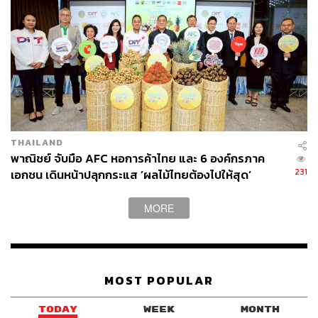
แม็คโครยังคงเดินหน้าขยายและพัฒนาสาขาอย่างต่อเนื่อง
เตรียมเปิดสาขาในรูปแบบ Hybrid Wholesale ที่จังหวัด
นครสวรรค์ ในวันที่ 29 พฤศจิกายน 2566 หลังเปิดสาขาแรก
ที่สมุทรปราการ ได้รับการตอบรับที่ดีจากลูกค้าเป็นอย่างมาก
สามารถติดตาม THE STANDARD WEALTH
THAILAND
พาณิชย์ จับมือ AFC หอการค้าไทย และ 6 องค์กรภาค
ผ่านแอปพลิเคชันต่างๆ ที่คุณสะดวกหรือใช้งานอยู่แล้วได้เลย
231
เอกชน เดินหน้าปลุกกระแส ’ผลไม้ไทยต้องไปให้สุด’
MORE
TAGS:
แม็คโคร
ธุรกิจค้าส่งแม็คโคร
บริษัท ซีพี แอ็กซ์ตร้า จำกัด (มหาชน) (CPAXT)
MOST POPULAR
TODAY
WEEK
MONTH