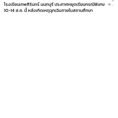
โรงเรียนเทพศิรินทร์ นนทบุรี ประกาศหยุดเรียนกรณีพิเศษ
...
10-14 ส.ค. นี้ หลังเกิดเหตุฉุกเฉินภายในสถานศึกษา
News
Wealth
Pop
Podcast
Video
Now
Opinion
Careers
Events
Privacy
About
Contact
Policy
FOR
ADVERTISING
MEMBERSHIP