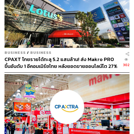
ขึ้น ครบครันที่สุดในภาคเหนือ ด้วยสินค้าอุปโภคบริโภคกว่า
30,000 รายการ อีกทั้งเพิ่มแนวคิดใหม่ให้กับสินค้ากลุ่มเบเก
อรี และมีความหลากหลายยิ่งขึ้นในกลุ่มสินค้าอุปโภค (Non-
food) เพื่อรองรับความต้องการของคนรุ่นใหม่ พร้อมปรับรูป
แบบป้ายแสดงราคาสินค้าเป็นแบบอิเล็กทรอนิกส์ (ESL) ช่วย
อำนวยความสะดวกให้กับลูกค้าที่มาใช้บริการ และเข้าถึง
สินค้าได้มากยิ่งขึ้น ด้วยการโปรโมตผ่านสื่อดิจิทัลภายใน
BUSINESS
/
BUSINESS
สาขา
CPAXT โกยรายได้ทะลุ 5.2 แสนล้าน! ส่ง Makro PRO
302
ขึ้นอันดับ 1 อีคอมเมิร์ซไทย หลังยอดขายออนไลน์โต 27%