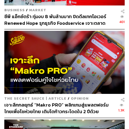
BUSINESS
/
MARKET
ซีพี แอ็กซ์ตร้า ทุ่มงบ 8 พันล้านบาท ปิดดีลเทกโอเวอร์
401
Renewed Hope รุกธุรกิจ Foodservice เจาะตลาด
นอกจากนี้ ยังจัดแคมเปญสุดยิ่งใหญ่แทนคำขอบคุณให้กับ
เอเชียแปซิฟิก-ตะวันออกกลาง
ลูกค้าส่งท้ายปี เช่น โปรแรงถล่มเมือง ที่นำสินค้ายอดนิยมมา
ลดราคาแรง และโปรโมชันลดแรงพิเศษวันเดียวเท่านั้น เช่น
น้ำมันปาล์ม ผลไม้นำเข้า ซื้อ 1 แถม 1 และสินค้าจำเป็นอื่นๆ
THE SECRET SAUCE | ARTICLE
/
OPINION
เจาะลึกกลยุทธ์ “Makro PRO” พลิกเกมสู่แพลตฟอร์ม
1.3K
ไทยเพื่อโชห่วยไทย เติบโตก้าวกระโดดใน 2 ปีด้วย
เทคโนโลยีที่เข้าใจลูกค้า [ADVERTORIAL]