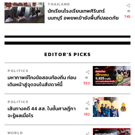
THAILAND
จ่ายหนี้-แอบระบุแบรนด์
นักเรียนโรงเรียนเทพศิรินทร์
745
นนทบุรี อพยพเข้ายังพื้นที่ปลอดภัย
ชั่วคราว หลังเหตุใช้อาวุธปืนภายใน
โรงเรียนคลี่คลาย
EDITOR'S PICKS
POLITICS
มหากาพย์โกงข้อสอบท้องถิ่น ก่อน
553
เดินหน้าสู่จุดจบในสัปดาห์นี้
POLITICS
เส้นทางคดี 44 สส. ในชั้นศาลฎีกา
192
จะรู้ผลเมื่อไร
WORLD