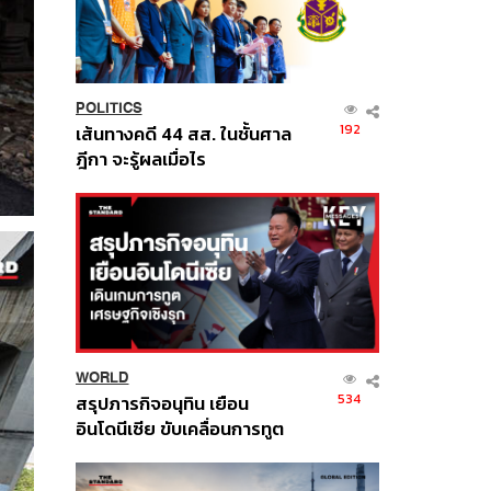
POLITICS
192
เส้นทางคดี 44 สส. ในชั้นศาล
ฎีกา จะรู้ผลเมื่อไร
WORLD
534
สรุปภารกิจอนุทิน เยือน
อินโดนีเซีย ขับเคลื่อนการทูต
เศรษฐกิจเชิงรุก ประกาศหุ้น
ส่วนยุทธศาสตร์ไทย –