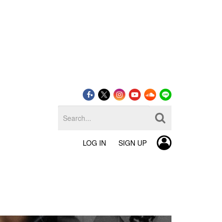
LOG IN
SIGN UP