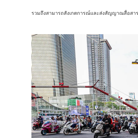
รวมถึงสามารถสังเกตการณ์และส่งสัญญาณสื่อสารกั