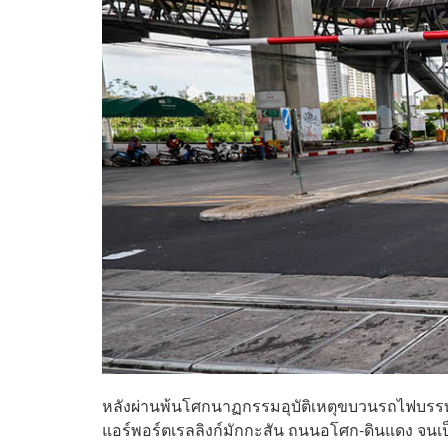
หลังผ่านพ้นโศกนาฏกรรมอุบัติเหตุขบวนรถไฟบรร
แอร์พอร์ตเรลลิงก์มักกะสัน ถนนอโศก-ดินแดง จนเป็