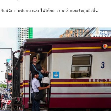
บพนักงานขับขบวนรถไฟได้อย่างรวดเร็วและรัดกุมยิ่งขึ้น