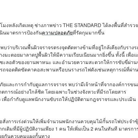
4 ชั่วโมงหลังเกิดเหตุ ช่างภาพข่าว THE STANDARD ได้ลงพื้นที่สำรวจ
ำเนินมาตรการป้องกัน
ความปลอดภัย
ที่รัดกุมมากขึ้น
่าบริเวณพื้นผิวจราจรตรงจุดตัดทางข้ามที่อยู่ใกล้เคียงกับราง
ตอยมาลาดปูพื้นผิวให้มีความเรียบเนียนมากยิ่งขึ้น ทั้งนี้ เพื่อแ
รือชะลอตัวของยานพาหนะ และอำนวยความสะดวกให้การขับขี่ผ่านจ
หตุรถจอดติดขัดคาคอสะพานหรือบนรางรถไฟดังเช่นเหตุการณ์ที่ผ่า
ยและการกำกับดูแลการจราจร พบว่ามีเจ้าหน้าที่จากองค์การขนส
งเกตการณ์อย่างใกล้ชิด โดยเฉพาะในช่วงจังหวะที่มีรถโดยสาร
ว เพื่อกำกับดูแลพนักงานขับรถให้ปฏิบัติตามกฎจราจรและประเมิน
อสั่งการเร่งด่วนให้เพิ่มจำนวนพนักงานควบคุมไม้กั้นรถไฟประจำซุ
ากเดิมที่มีผู้ปฏิบัติงานเพียง 1 คน ให้เพิ่มเป็น 2 คนในทันที มาตรกา
ช่วยกันควบคุมแผงกั้นทาง