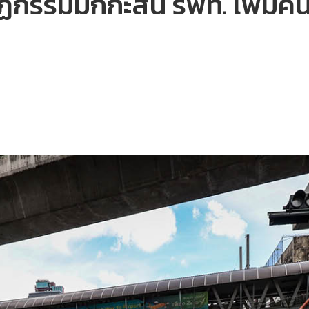
ฏกรรมมักกะสัน รฟท. เพิ่มคน