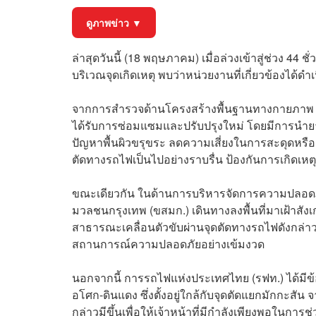
ดูภาพข่าว ▼
ล่าสุดวันนี้ (18 พฤษภาคม) เมื่อล่วงเข้าสู่ช่วง 4
บริเวณจุดเกิดเหตุ พบว่าหน่วยงานที่เกี่ยวข้องได้ด
จากการสำรวจด้านโครงสร้างพื้นฐานทางกายภาพ พบว
ได้รับการซ่อมแซมและปรับปรุงใหม่ โดยมีการนำยางมะ
ปัญหาพื้นผิวขรุขระ ลดความเสี่ยงในการสะดุดห
ตัดทางรถไฟเป็นไปอย่างราบรื่น ป้องกันการเกิดเ
ขณะเดียวกัน ในด้านการบริหารจัดการความปลอดภั
มวลชนกรุงเทพ (ขสมก.) เดินทางลงพื้นที่มาเฝ้าสั
สาธารณะเคลื่อนตัวขับผ่านจุดตัดทางรถไฟดังกล่า
สถานการณ์ความปลอดภัยอย่างเข้มงวด
นอกจากนี้ การรถไฟแห่งประเทศไทย (รฟท.) ได้มีข้
อโศก-ดินแดง ซึ่งตั้งอยู่ใกล้กับจุดตัดแยกมักกะสัน จ
กล่าวมีขึ้นเพื่อให้เจ้าหน้าที่มีกำลังเพียงพอในการ