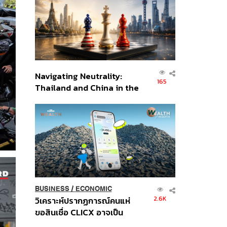
อินโดนีเซีย
Navigating Neutrality:
165
Thailand and China in the
Age of a New Global
Order
BUSINESS
/
ECONOMIC
2.6K
วิเคราะห์ปรากฏการณ์คนแห่
ขอสินเชื่อ CLICX อาจเป็น
เพียงยอดภูเขาน้ำแข็ง ของ