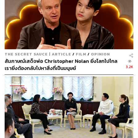
ตัดสลับมาที่ Cassandra Webb ในฉบับภาพยนตร์ จะมีความ
แตกต่างจากฉบับคอมิกอยู่พอสมควร โดยภายในตัวอย่างได้
เผยให้เราเห็นถึง Cassandra Webb ที่อายุน้อยกว่า มีร่างกาย
ที่แข็งแรง และทำอาชีพเป็นแพทย์ฉุกเฉิน โดยหลังจากประสบ
อุบัติเหตุเธอก็เริ่มรับรู้ถึงพลังมองเห็นอนาคตของตัวเอง จนนำ
มาสู่เหตุการณ์ที่เธอต้องช่วยเหลือ 3 สาวที่จะกลายเป็น
THE SECRET SAUCE | ARTICLE
/
FILM
/
OPINION
Spider-Woman และ Spider-Girl ในอนาคต
สัมภาษณ์เสด็จพ่อ Christopher Nolan ยิ่งโลกไปไกล
3.2K
เรายิ่งต้องกลับไปหาสิ่งที่เป็นมนุษย์
โดยในฉบับภาพยนตร์จะได้ Dakota Johnson จากภาพยนตร์
ชุด
Fifty Shades
มาร่วมรับบทนำ ซึ่งผู้กำกับ S.J. Clarkson
ได้เคยให้สัมภาษณ์เกี่ยวกับการปรับเปลี่ยนเรื่องราวของ
Cassandra Webb จากฉบับคอมิกว่า เธอชื่นชอบพลังในการ
มองเห็นอนาคตของ Cassandra Webb ผู้กำกับและทีมสร้าง
จึงสนใจที่จะสำรวจเรื่องราวในอดีตและปัจจุบันของเธอที่จะ
ส่งผลไปถึงอนาคต ผ่านเรื่องราวต้นกำเนิดในแบบฉบับของตัว
เอง