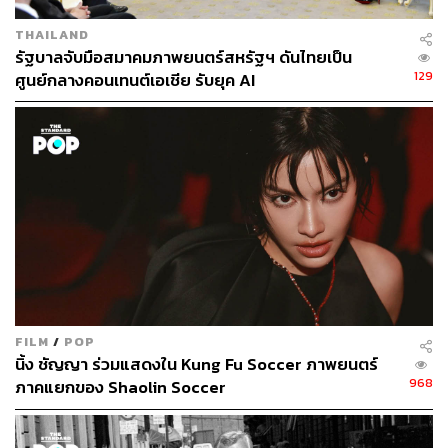
THAILAND
รัฐบาลจับมือสมาคมภาพยนตร์สหรัฐฯ ดันไทยเป็น
129
ศูนย์กลางคอนเทนต์เอเชีย รับยุค AI
FILM
/
POP
นิ้ง ชัญญา ร่วมแสดงใน Kung Fu Soccer ภาพยนตร์
968
ภาคแยกของ Shaolin Soccer