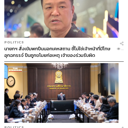
หนังสือ
Marvel Super Heroes Secret Wars #6
โดยสองนัก
เขียน Jim Shooter และ Mike Zeck โดยเรื่องราวต้นกำเนิด
ฮีโร่ของ Julia เริ่มต้นขึ้นเมื่อ Valerie Cooper เจ้าหน้าที่ระดับ
สูงของรัฐบาลที่เคยเป็นเพื่อนกับเธอในสมัยเรียน เห็นว่าเธอ
กำลังต้องการเงินเพื่อเลี้ยงดูลูก Valerie จึงชักชวนเธอให้มา
เข้าร่วมโครงการวิจัยด้านการออกกำลังกายเพื่อแลกกับเงิน
ตอบแทน
POLITICS
นายกฯ สั่งเข้มพกปืนนอกเคหสถาน ชี้ไม่ใช่เจ้าหน้าที่มีโทษ
...
แต่หลังจากที่ Julia เข้าร่วมการทดลองได้ไม่นาน เธอก็พบ
อุกฉกรรจ์ ปืนถูกขโมยก่อเหตุ เจ้าของร่วมรับผิด
ความจริงว่าโครงการดังกล่าวกลับเป็นโครงการลับสุดยอด
ของรัฐบาลที่ทำการทดลองสร้างยอดมนุษย์ ก่อนที่เธอจะได้
รับสารพิษจากแมงมุมทดลอง ซึ่งส่งผลให้เธอมีพลังเหนือ
มนุษย์และกลายเป็นซูเปอร์ฮีโร่ในชื่อ Spider-Woman
POLITICS