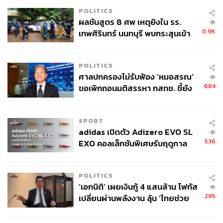
ก่อน Kwaku Anansi ได้ทำสัญญากับเทพแห่งท้องฟ้านาม
POLITICS
Nyame เพื่อให้ได้รับพลังแห่งปัญญา โดยแลกมากับการเป็น
ผลชันสูตร 8 ศพ เหตุยิงใน รร.
ผู้รับใช้ชั่วนิรันดร์ และเงื่อนไขที่ไม่อาจปฏิเสธผู้คนที่มาขอ
0.9K
เทพศิรินทร์ นนทบุรี พบกระสุนเข้า
ความช่วยเหลือได้ อีกทั้งพลังของ Kwaku Anansi จะได้รับ
จุดสำคัญ ‘ศีรษะ-หน้าอก’ ครูถูกยิง
การสืบทอดต่อจากรุ่นสู่รุ่นเท่านั้น
4 นัด จากระยะไกล
POLITICS
Ezekiel ที่เชื่อว่าตำนานดังกล่าวมีอยู่จริงจึงพยายามทำทุกวิถี
ศาลปกครองไม่รับฟ้อง ‘หมอสรณ’
ทางเพื่อให้ได้ครอบครองพลังของ Anansi มาไว้กับตัว เพื่อ
684
ขอเพิกถอนมติสรรหา กสทช. ชี้ยัง
สร้างผลประโยชน์และความมั่งคั่งให้กับตัวเอง โดย Ezekiel
ไม่ใช่ผู้เดือดร้อนเสียหาย
มีความสามารถที่ใกล้เคียงกับพลังแมงมุมของ Spider-Man
ในทุกๆ ด้าน ทั้งพละกำลังที่เหนือมนุษย์ ความสามารถในการ
SPORT
adidas เปิดตัว Adizero EVO SL
ปีนป่าย และพลัง Spider-Senses ส่วนจุดที่แตกต่างกันคือ
536
EXO คอลเล็กชันพิเศษรับฤดูกาล
Ezekiel จะไม่มีเครื่องยิงใยแมงมุมและสิ่งประดิษฐ์อื่นๆ
College Football
POLITICS
‘เอกนิติ’ เผยเงินกู้ 4 แสนล้าน โฟกัส
295
เปลี่ยนผ่านพลังงาน ลุ้น ‘ไทยช่วย
ไทยพลัส’ เฟส 2 รอประเมินความ
เหมาะสม