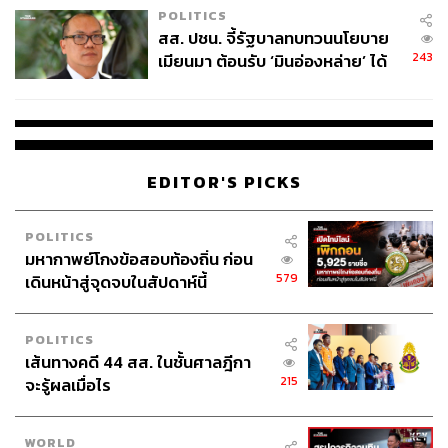
POLITICS
สส. ปชน. จี้รัฐบาลทบทวนนโยบาย
243
เมียนมา ต้อนรับ ‘มินอ่องหล่าย’ ได้
แค่สัญญาว่างเปล่า
สำหรับในฉบับภาพยนตร์ ได้เผยให้เราเห็นคร่าวๆ ว่า Ezekiel
Sims มีความเชื่อมโยงกับผู้เป็นแม่ของ Cassandra ที่เคยเดิน
ทางไปค้นคว้าเรื่องแมงมุมในป่าแอมะซอน ก่อนที่ในตัวอย่าง
จะฉายภาพเขาในชุด Spider-Man สีดำที่กำลังออกตามล่า
EDITOR'S PICKS
หญิงสาว 3 คนด้วยเหตุผลบางอย่าง อีกทั้งยังมีฉากสั้นๆ ที่
Cassandra บอกใบ้กับเราว่า Ezekiel อาจมีพลังในการมอง
POLITICS
เห็นอนาคตเช่นเดียวกับเธอ และเป็นไปได้ว่าเป้าหมายในการ
มหากาพย์โกงข้อสอบท้องถิ่น ก่อน
ตามล่าครั้งนี้คือการเปลี่ยนแปลงอนาคตที่จะเกิดขึ้น ซึ่งเราคง
579
เดินหน้าสู่จุดจบในสัปดาห์นี้
ต้องไปหาคำตอบว่าอะไรคือเป้าหมายที่แท้จริงของ Ezekiel
กันต่อในโรงภาพยนตร์
POLITICS
Ezekiel Sims ฉบับภาพยนตร์จะได้ Tahar Rahim ที่เคยฝาก
เส้นทางคดี 44 สส. ในชั้นศาลฎีกา
215
ผลงานการแสดงเรื่องเยี่ยมมาแล้วใน
The Mauritanian
จะรู้ผลเมื่อไร
(2021) ที่ส่งให้เขาได้รับการเสนอชื่อเข้าชิงรางวัล Golden
Globe Awards ในสาขานักแสดงนำชายยอดเยี่ยม ประเภท
WORLD