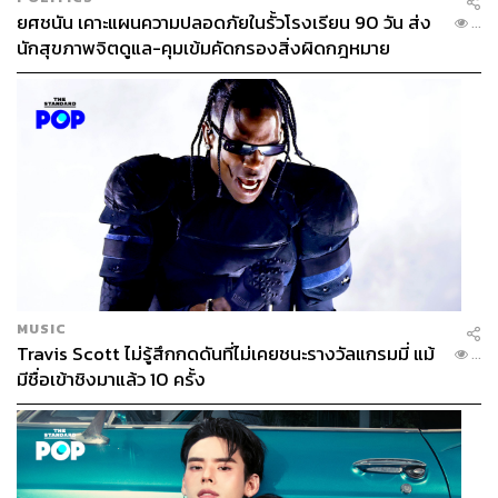
ยศชนัน เคาะแผนความปลอดภัยในรั้วโรงเรียน 90 วัน ส่ง
...
นักสุขภาพจิตดูแล-คุมเข้มคัดกรองสิ่งผิดกฎหมาย
ส่วนในฉบับภาพยนตร์ จะได้นักแสดงมากฝีมือ Sydney
Sweeney จากซีรีส์เรื่องเยี่ยมอย่าง
Euphoria
(2019) และ
The White Lotus
(2021) มารับบทเป็น Julia ซึ่งแม้ว่าใน
ตัวอย่างภาพยนตร์จะไม่ได้เผยเรื่องราวของตัวละครนี้มากนัก
แต่ในฉบับคอมิก Julia ก็มีจุดเชื่อมโยงสำคัญกับ Cassandra
ในฐานะของผู้ได้รับการสืบทอดพลังจิตและการมองเห็น
อนาคตจาก Cassandra นั่นเอง
MUSIC
Travis Scott ไม่รู้สึกกดดันที่ไม่เคยชนะรางวัลแกรมมี่ แม้
...
มีชื่อเข้าชิงมาแล้ว 10 ครั้ง