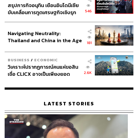
ภาพยนตร์ดราม่า และ
Napoleon
(2023) ของผู้กำกับ Ridley
สรุปภารกิจอนุทิน เยือนอินโดนีเซีย
Scott
546
ขับเคลื่อนการทูตเศรษฐกิจเชิงรุก
ประกาศหุ้นส่วนยุทธศาสตร์ไทย –
อินโดนีเซีย
Navigating Neutrality:
Thailand and China in the Age
181
of a New Global Order
BUSINESS
/
ECONOMIC
วิเคราะห์ปรากฏการณ์คนแห่ขอสิน
2.6K
เชื่อ CLICX อาจเป็นเพียงยอด
ภูเขาน้ำแข็ง ของปัญหาหนี้ครัว
เรือนไทยที่ถูกซุกไว้
LATEST STORIES
Julia Carpenter (รับบทโดย Sydney Sweeney)
Julia Carpenter ฉบับคอมิกปรากฏตัวครั้งแรกในปี 1984 บน