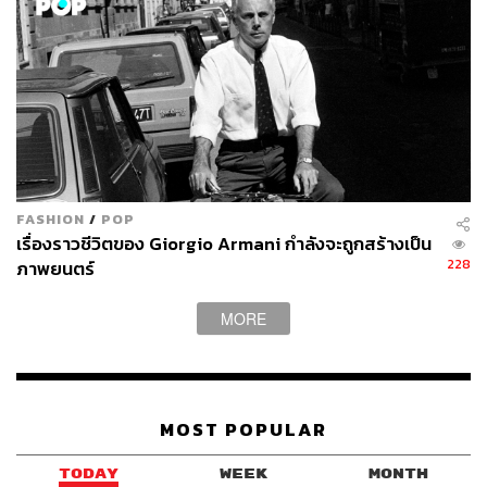
FASHION
/
POP
เรื่องราวชีวิตของ Giorgio Armani กำลังจะถูกสร้างเป็น
228
ภาพยนตร์
Ezekiel Sims (รับบทโดย Tahar Rahim)
MORE
Ezekiel Sims ตัวร้ายหลักของภาพยนตร์เรื่อง
Madame Web
โดยในฉบับคอมิก Ezekiel ปรากฏตัวครั้งแรกในปี 2001 บน
หนังสือ
Amazing Spider-Man #30
โดยสองนักเขียน J.
Michael Straczynski และ John Romita Jr. ในบทบาทของนัก
MOST POPULAR
ธุรกิจผู้ร่ำรวยที่ค้นพบตำนานเล่าขานของ Kwaku Anansi
ชาวกานาที่มีชีวิตอยู่ในแอฟริกาตะวันตกในหลายศตวรรษ
TODAY
WEEK
MONTH