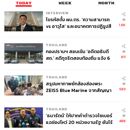
TODAY
WEEK
MONTH
INTERVIEW
ไขรหัสตั้ง ผบ.ตร. ‘ความสามารถ
1.6K
vs อาวุโส’ และอนาคตการปฏิรูปสี
กากี กับ พล.ต.อ. เอก อังสนานนท์
THAILAND
กองปราบฯ สอบเข้ม ‘อดีตอธิบดี
611
สถ.’ คดีทุจริตสอบท้องถิ่น แจ้ง 6
ข้อหาหนัก จ่อชง ป.ป.ช. 12 ส.ค. นี้
THAILAND
สรุปมหากาพย์กล้องส่องพระ
583
ZEISS Blue Marine จากสัญญา
ผลิต 8.3 ล้าน สู่ข้อพิพาท ‘มา
เวลล์ฯ’ ฟ้อง ‘โทน บางแค’ ผิดนัด
THAILAND
จ่ายหนี้-แอบระบุแบรนด์
‘ธนารัตน์’ ให้ปากคำตำรวจไซเบอร์
488
แฉช่องโหว่ 20 หน่วยงานรัฐ ยันไร้
นัยทางการเมือง