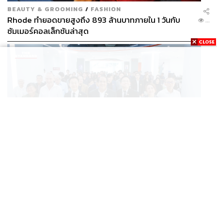
BEAUTY & GROOMING
/
FASHION
Rhode ทำยอดขายสูงถึง 893 ล้านบาทภายใน 1 วันกับ
...
ซัมเมอร์คอลเล็กชันล่าสุด
SCIENCE
/
TECH
/
THAILAND
KMITL ชู ‘Farming the Future 2026’ พลิกครัวโลก สู่
...
เกษตร-อาหารยั่งยืนด้วย One Health