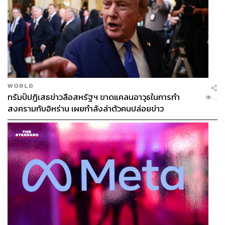
WORLD
ทรัมป์ปฏิเสธข่าวลือสหรัฐฯ ขาดแคลนอาวุธในการทำ
...
สงครามกับอิหร่าน เผยกำลังล่าตัวคนปล่อยข่าว