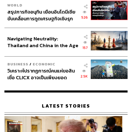
WORLD
สรุปภารกิจอนุทิน เยือนอินโดนีเซีย
526
ขับเคลื่อนการทูตเศรษฐกิจเชิงรุก
ประกาศหุ้นส่วนยุทธศาสตร์ไทย –
อินโดนีเซีย
Navigating Neutrality:
Thailand and China in the Age
157
of a New Global Order
BUSINESS
/
ECONOMIC
วิเคราะห์ปรากฏการณ์คนแห่ขอสิน
2.5K
เชื่อ CLICX อาจเป็นเพียงยอด
ภูเขาน้ำแข็ง ของปัญหาหนี้ครัว
เรือนไทยที่ถูกซุกไว้
LATEST STORIES