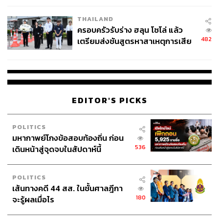
THAILAND
ครอบครัวรับร่าง ฮลุน โซโล่ แล้ว
482
เตรียมส่งชันสูตรหาสาเหตุการเสีย
ชีวิต
EDITOR'S PICKS
POLITICS
มหากาพย์โกงข้อสอบท้องถิ่น ก่อน
536
เดินหน้าสู่จุดจบในสัปดาห์นี้
POLITICS
เส้นทางคดี 44 สส. ในชั้นศาลฎีกา
180
จะรู้ผลเมื่อไร