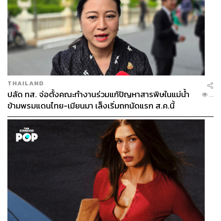
THAILAND
ปลัด ทส. จ่อตั้งคณะทำงานร่วมแก้ปัญหาสารพิษในแม่น้ำ
...
ข้ามพรมแดนไทย-เมียนมา เล็งเริ่มถกนัดแรก ส.ค.นี้