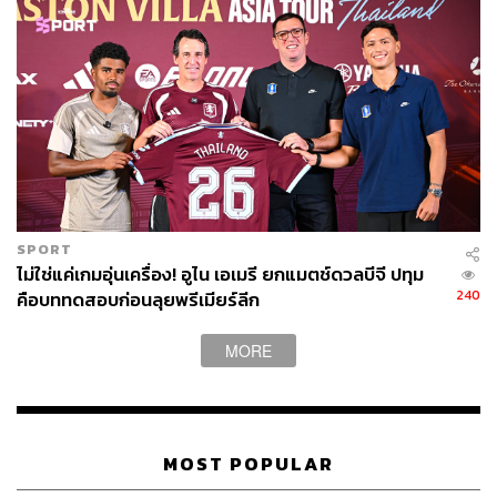
SPORT
ไม่ใช่แค่เกมอุ่นเครื่อง! อูไน เอเมรี ยกแมตช์ดวลบีจี ปทุม
240
คือบททดสอบก่อนลุยพรีเมียร์ลีก
MORE
MOST POPULAR