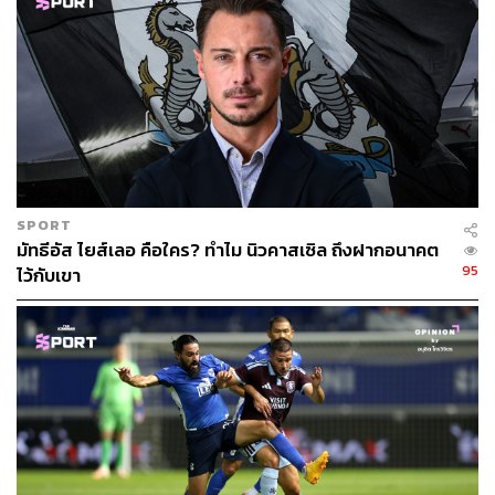
SPORT
ภาพ:
Selección Colombia – FCFSeleccionCol
มัทธีอัส ไยส์เลอ คือใคร? ทำไม นิวคาสเซิล ถึงฝากอนาคต
อ้างอิง:
95
ไว้กับเขา
www.dailymail.co.uk/sport/football/article-12747981/
Emotional-Liverpool-star-Luis-Diaz-crying-father-reu
nited-time-kidnapped-12-days-Colombia.html
TAGS:
กีฬาฟุตบอล
Colombia
Liverpool
Premier League
Luis Díaz
ฟุตบอลทีมชาติโคลอมเบีย (Colombia national football
team)