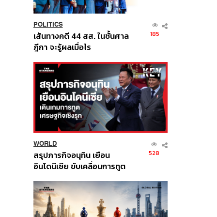
POLITICS
185
เส้นทางคดี 44 สส. ในชั้นศาล
ฎีกา จะรู้ผลเมื่อไร
WORLD
528
สรุปภารกิจอนุทิน เยือน
อินโดนีเซีย ขับเคลื่อนการทูต
เศรษฐกิจเชิงรุก ประกาศหุ้น
ส่วนยุทธศาสตร์ไทย –
อินโดนีเซีย