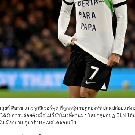
หลุยส์ ดิอาซ แนวรุกลิเวอร์พูล ที่ถูกกลุ่มกบฏกองทัพปลดปล่อยแห่งช
 ได้รับการปล่อยตัวเมื่อไม่กี่ชั่วโมงที่ผ่านมา โดยกลุ่มกบฏ ELN ได้
ในเมืองบาเยดูปาร์ ประเทศโคลอมเบีย