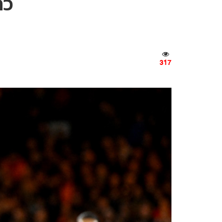
้ว
317