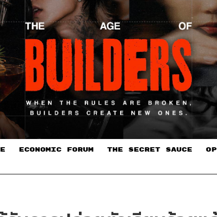
E
ECONOMIC FORUM
THE SECRET SAUCE​
OP