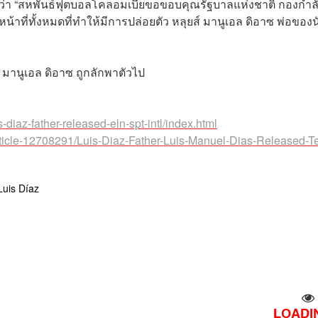
่า “สหพันธ์ฟุตบอลโคลอมเบียขอขอบคุณรัฐบาลแห่งชาติ กองกำล
ที่ทั้งหมดที่ทำให้มีการปล่อยตัว หลุยส์ มานูเอล ดิอาซ พ่อของน
ยส์ มานูเอล ดิอาซ ถูกลักพาตัวไป
-diaz-father-released-eln-spt-intl/index.html
/article-12708291/Luis-Diaz-Father-Luis-Manuel-Dias-Released-Te
Luis Díaz
LOADIN