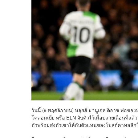
วันนี้ (9 พฤศจิกายน) หลุยส์ มานูเอล ดิอาซ พ่อของ
โคลอมเบีย หรือ ELN จับตัวไว้เมื่อปลายเดือนที่แล้ว
ตัวพร้อมส่งตัวเขาให้กับตัวแทนของโบสถ์คาทอลิก