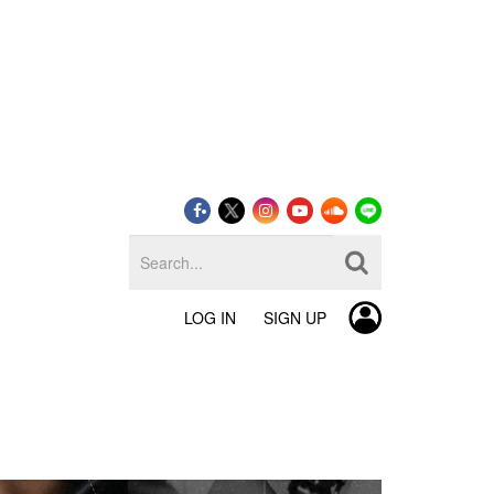
LOG IN
SIGN UP