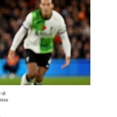
าติ
ปล่อย