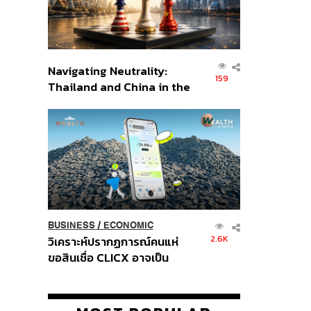
Navigating Neutrality:
159
Thailand and China in the
Age of a New Global
Order
BUSINESS
/
ECONOMIC
2.6K
วิเคราะห์ปรากฏการณ์คนแห่
ขอสินเชื่อ CLICX อาจเป็น
เพียงยอดภูเขาน้ำแข็ง ของ
ปัญหาหนี้ครัวเรือนไทยที่ถูกซุก
ไว้