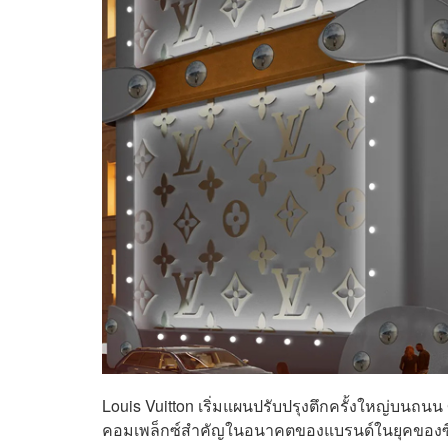
Louis Vuitton เริ่มแผนปรับปรุงตึกครั้งใหญ่บนถน
คอมเพล็กซ์สำคัญในอนาคตของแบรนด์ในยุคของซ