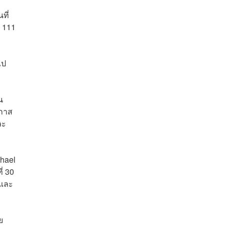
ที่
ง 111
ไป
น
อกาส
ละ
chael
ี่ 30
ฟและ
ย