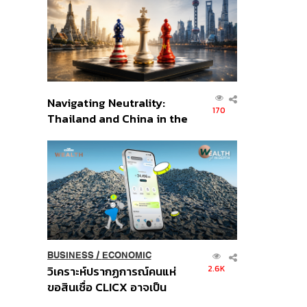
อินโดนีเซีย
Navigating Neutrality:
170
Thailand and China in the
Age of a New Global
Order
BUSINESS
/
ECONOMIC
2.6K
วิเคราะห์ปรากฏการณ์คนแห่
ขอสินเชื่อ CLICX อาจเป็น
เพียงยอดภูเขาน้ำแข็ง ของ