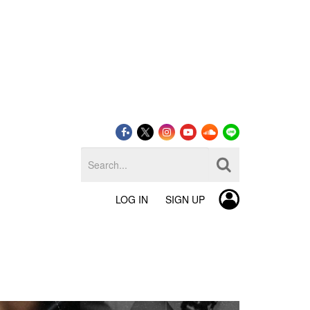
LOG IN
SIGN UP