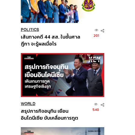
POLITICS
201
เส้นทางคดี 44 สส. ในชั้นศาล
ฎีกา จะรู้ผลเมื่อไร
WORLD
540
สรุปภารกิจอนุทิน เยือน
อินโดนีเซีย ขับเคลื่อนการทูต
เศรษฐกิจเชิงรุก ประกาศหุ้น
ส่วนยุทธศาสตร์ไทย –