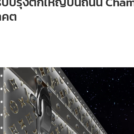
มปรับปรุงตึกใหญ่บนถนน Cha
าคต