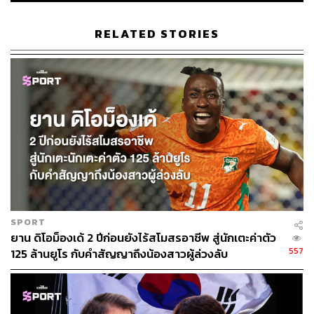
ตัวผู้เล่นกลับมาเท่ากันอีกครั้ง ผมก็ไม่ชอบทำแบบนี้ แต่คิดว่า
ทำถูกแล้ว”
RELATED STORIES
สำหรับอีก 2 นัดที่เหลือกับเอซี มิลาน และปอร์โต ทา
งด้านคล็อปป์ยืนยันว่าทีมจะเล่นอย่างเต็มที่ ไม่มียอมอ่อนข้อ
ให้อย่างแน่นอน
อ้างอิง:
https://www.skysports.com/football/news/11669/1245
9388/jurgen-klopp-says-liverpools-win-over-atletico-
madrid-was-nearly-perfect
https://www.dailymail.co.uk/sport/football/article-1016
3185/Liverpool-boss-Jurgen-Klopp-admits-reluctant-
SPORT
substitute-Sadio-Mane-Champions-League-win.html
ยาน ดิโอม็องเด้ 2 ปีก่อนยังไร้สโมสรอาชีพ สู่นักเตะค่าตัว
557
125 ล้านยูโร กับคำสัญญาถึงน้องสาวผู้ล่วงลับ
TAGS:
กีฬาฟุตบอล
Liverpool
UEFA Champions League
Roberto Firmino
Jürgen Klopp
Diego Simeone
Atlético de Madrid