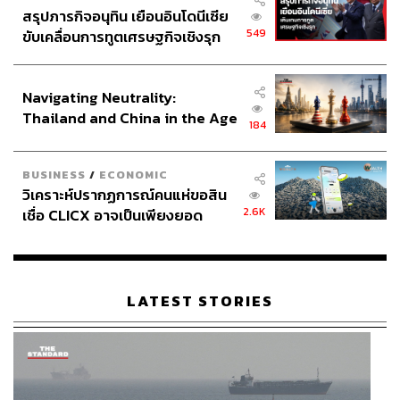
สรุปภารกิจอนุทิน เยือนอินโดนีเซีย
549
ขับเคลื่อนการทูตเศรษฐกิจเชิงรุก
ประกาศหุ้นส่วนยุทธศาสตร์ไทย –
อินโดนีเซีย
Navigating Neutrality:
Thailand and China in the Age
184
of a New Global Order
BUSINESS
/
ECONOMIC
วิเคราะห์ปรากฏการณ์คนแห่ขอสิน
2.6K
เชื่อ CLICX อาจเป็นเพียงยอด
ภูเขาน้ำแข็ง ของปัญหาหนี้ครัว
เรือนไทยที่ถูกซุกไว้
LATEST STORIES