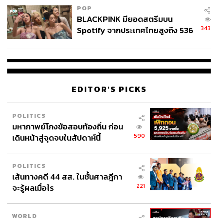
POP
BLACKPINK มียอดสตรีมบน
343
Spotify จากประเทศไทยสูงถึง 536
ล้านครั้ง ตลอด 10 ปีที่ผ่านมา
EDITOR'S PICKS
POLITICS
มหากาพย์โกงข้อสอบท้องถิ่น ก่อน
590
เดินหน้าสู่จุดจบในสัปดาห์นี้
POLITICS
เส้นทางคดี 44 สส. ในชั้นศาลฎีกา
221
จะรู้ผลเมื่อไร
WORLD