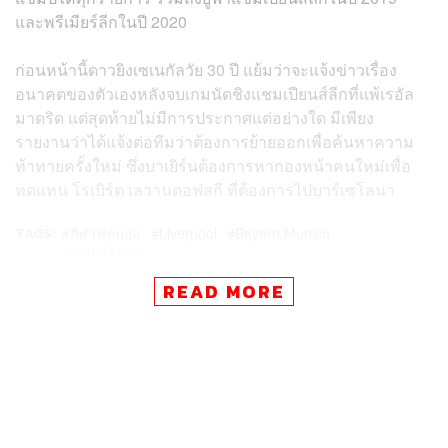
และพรีเมียร์ลีกในปี 2020
ก่อนหน้านี้ดาวยิงเซเนกัลวัย 30 ปี แย้มว่าจะแจ้งข่าวเรื่อง
อนาคตของตัวเองหลังจบเกมนัดชิงแชมเปียนส์ลีกที่แพ้เรอัล
มาดริด แต่สุดท้ายไม่มีการประกาศแต่อย่างใด มีเพียง
รายงานว่าได้แจ้งต่อทีมว่าต้องการย้ายออกเพื่อค้นหาความ
ท้าทายครั้งใหม่ ซึ่งบาเยิร์นต้องการหากองหน้าคนใหม่เพื่อ
ทดแทน โรเบิร์ต เลวานดอฟสกี ที่ต้องการไปบาร์เซโลนา
TAGS:
กีฬาฟุตบอล
Liverpool
Bayern Munich
Sadio Mané
READ MORE
229