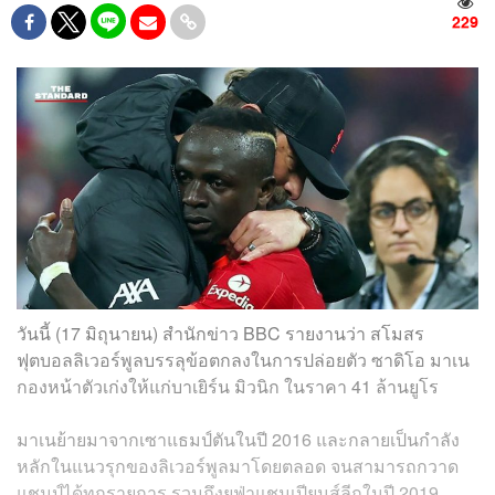
229
วันนี้ (17 มิถุนายน) สำนักข่าว BBC รายงานว่า สโมสร
ฟุตบอลลิเวอร์พูลบรรลุข้อตกลงในการปล่อยตัว ซาดิโอ มาเน
กองหน้าตัวเก่งให้แก่บาเยิร์น มิวนิก ในราคา 41 ล้านยูโร
มาเนย้ายมาจากเซาแธมป์ตันในปี 2016 และกลายเป็นกำลัง
หลักในแนวรุกของลิเวอร์พูลมาโดยตลอด จนสามารถกวาด
แชมป์ได้ทุกรายการ รวมถึงยูฟ่าแชมเปียนส์ลีกในปี 2019