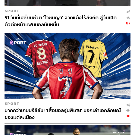
SPORT
51 วันที่เปลี่ยนชีวิต ‘โวซินญา’ จากแข้งไร้สังกัด สู่วันเปิด
87
ตัวต่อหน้าแฟนบอลนับหมื่น
SPORT
มากกว่าเกมปรีซีซัน! ‘เสื้อบอลรุ่นพิเศษ’ บอกเล่าเอกลักษณ์
80
ของแต่ละเมือง