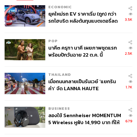
ECONOMIC
ยุคใหม่รถ EV ราคาเริ่ม (ถูก) กว่า
3.5K
รถไฮบริด หลังต้นทุนแบตเตอรี่ลด
ลง - จีนแห่บุกตลาดเกิดใหม่
POP
นาคี๓ ครุฑา นาคี เผยภาพชุดแรก
2.5K
พร้อมปักวันฉาย 22 ต.ค. นี้
THAILAND
เมื่อถนนกลายเป็นรันเวย์ ‘แยกริน
1.7K
คำ’ จัด LANNA HAUTE
COUTURE กลางสายฝน
BUSINESS
ลองใช้ Sennheiser MOMENTUM
679
5 Wireless หูฟัง 14,990 บาท ที่ให้
ผู้ใช้ถอดเปลี่ยนแบตเองได้ ก่อนกฎ
EU บังคับปีหน้า