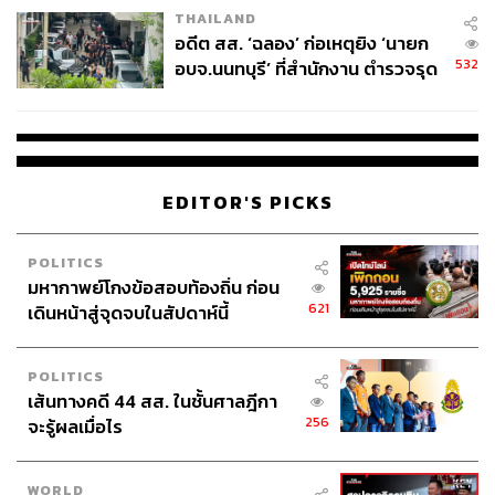
THAILAND
อดีต สส. ‘ฉลอง’ ก่อเหตุยิง ‘นายก
532
อบจ.นนทบุรี’ ที่สำนักงาน ตำรวจรุด
ลงพื้นที่
EDITOR'S PICKS
POLITICS
มหากาพย์โกงข้อสอบท้องถิ่น ก่อน
621
เดินหน้าสู่จุดจบในสัปดาห์นี้
POLITICS
เส้นทางคดี 44 สส. ในชั้นศาลฎีกา
256
จะรู้ผลเมื่อไร
WORLD