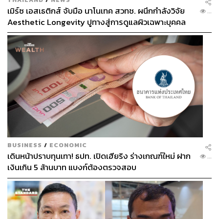
เมิร์ซ เอสเธติกส์ จับมือ นาโนเทค สวทช. ผนึกกำลังวิจัย
...
Aesthetic Longevity ปูทางสู่การดูแลผิวเฉพาะบุคคล
[PR NEWS]
BUSINESS
/
ECONOMIC
เดินหน้าปราบทุนเทา! ธปท. เปิดเฮียริง ร่างเกณฑ์ใหม่ ฝาก
...
เงินเกิน 5 ล้านบาท แบงก์ต้องตรวจสอบ