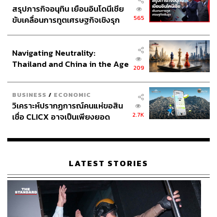
สรุปภารกิจอนุทิน เยือนอินโดนีเซีย
565
ขับเคลื่อนการทูตเศรษฐกิจเชิงรุก
ประกาศหุ้นส่วนยุทธศาสตร์ไทย –
อินโดนีเซีย
Navigating Neutrality:
Thailand and China in the Age
209
of a New Global Order
BUSINESS
/
ECONOMIC
วิเคราะห์ปรากฏการณ์คนแห่ขอสิน
2.7K
เชื่อ CLICX อาจเป็นเพียงยอด
ภูเขาน้ำแข็ง ของปัญหาหนี้ครัว
เรือนไทยที่ถูกซุกไว้
LATEST STORIES