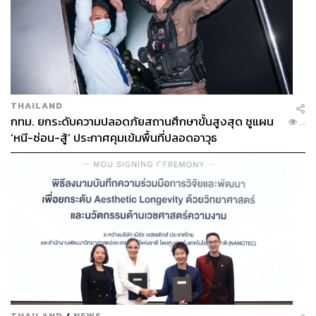
THAILAND
กทม. ยกระดับความปลอดภัยสถานศึกษาขั้นสูงสุด ชูแผน
...
‘หนี-ซ่อน-สู้’ ประกาศคุมเข้มพื้นที่ปลอดอาวุธ
THAILAND
/
NEWS