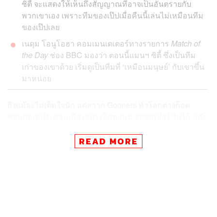
ซิตี้ จะแสดงให้เห็นถึงสัญญาณที่อาจเป็นอันตรายกับ
พวกเขาเอง เพราะทีมของเป๊ปเมื่อคืนนี้เล่นไม่เหมือนทีม
ของเป๊ปเลย
เนดุม โอนูโอฮา คอมเมนเตเตอร์ทางรายการ
Match of
the Day
ช่อง BBC มองว่า ตอนนี้แมนฯ ซิตี้ ซึ่งเป็นทีม
เก่าของเขาด้วย เริ่มดูเป็นทีมที่ ‘เหมือนมนุษย์’ กับเขาขึ้น
มาหน่อย
ถึงแม้จะไม่เต็มใจนัก แต่สาวก Gooners ทั่วโลกต่างก็อด
ขอบคุณคู่ปรับร่วมเมืองอย่างท็อตแนม ฮอตสเปอร์ ไม่ได้ หลัง
มีส่วนช่วยในการที่พวกเขายังไม่ถูกแมนเชสเตอร์ ซิตี้ ตามไล่
กดดันมากระชั้นมากยิ่งขึ้น เมื่อ แฮร์รี เคน ยิงประตูลูกที่ 267
READ MORE
ให้สโมสร กลายเป็นดาวซัลโวสูงสุดตลอดกาลคนใหม่ให้
เอาชนะแชมป์เก่าได้ 1-0
อย่างไรก็ดี นอกจากความยอดเยี่ยมของสเปอร์ส ที่แม้ อันโต
นิโอ คอนเต นายใหญ่ จะยังอยู่ในระหว่างการพักรักษาตัว ก็
ยังเล่นตามแผน ซึ่งสะท้อนตัวตนของกุนซือจอมห่ามชาว