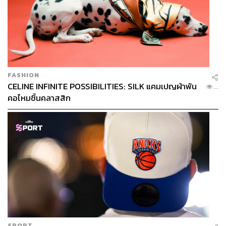
‘บรรยากาศ’ ภายในทีมที่ดูแตกต่างไปจากเดิม
หากให้คิดแบบแย่ๆ ก็ชวนคิดว่านักเตะซิตี้อาจเริ่มไม่อยาก
เล่นเพื่อเป๊ปขึ้นมา เหมือนที่นักเตะลิเวอร์พูลเองไม่เล่นเพื่อ
คล็อปป์อีกต่อไป
FASHION
ในอีกมุมเป๊ปอาจอยู่ระหว่างการทดลองระบบใหม่ อัปเดต
CELINE INFINITE POSSIBILITIES: SILK แคมเปญผ้าพัน
...
เฟิร์มแวร์ของแมนฯ ซิตี้ ให้เป็นเวอร์ชันใหม่ในระหว่างนี้ที่พอ
คอไหมชิ้นคลาสสิก
รู้แล้วว่าทีมจำเป็นต้องมีการเปลี่ยนแปลงอีกครั้งหลังจากที่นัก
เตะที่ใช้งานกันมาเริ่มโรยราขึ้นตามเวลา
ตลอดมากุนซืออัจฉริยะไม่เคยทำให้เราผิดหวัง ทุกครั้งที่มี
คำถามในเรื่องความสามารถของเขา แมนฯ ซิตี้ ก็จะกลับมา
ผงาดได้อย่างน่าเกรงขามเสมอ อีกทั้งฤดูกาลนี้ยังอีกยาวไกล
ยังมีเวลาที่พวกเขาจะโชว์ฝีเท้าและประสบการณ์ให้เห็น
ดังนั้นต้องให้เวลากับเป๊ปและทีมว่าความพ่ายแพ้กับสเปอร์ส
จะเป็นแค่เกมแย่ๆ อีกนัด หรือจะเป็นสัญญาณการเสื่อมใน
SPORT