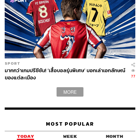
บ้าง แต่ร่างที่ไม่ใช่ร่างทองของสตาร์ชาวเบลเยียมก็ไม่
สามารถเปลี่ยนแปลงอะไรให้กับทีมได้ ในทางตรงกันข้ามเขา
ยังมีการ ‘หลุด’ เล่นพลาดในหลายๆจังหวะ
ไม่เฉพาะเดอ บรอยน์ คนเดียวที่มีปัญหา แต่นักเตะซิตี้ทั้งทีม
จังหวะการเล่นขาดความเฉียบคมอย่างน่าตกใจ ซึ่งหากมันจะ
เป็นเรื่องของวันที่หลุดฟอร์มก็เป็นเรื่องเข้าใจได้ แต่ในระยะ
หลังพวกเขาเป็นบ่อยจนชวนให้คิดว่านี่อาจเป็นช่วง ‘ขาลง’
SPORT
ของพวกเขาเหมือนกัน แค่ยังไม่เลวร้ายสาหัสเหมือน
มากกว่าเกมปรีซีซัน! ‘เสื้อบอลรุ่นพิเศษ’ บอกเล่าเอกลักษณ์
ลิเวอร์พูลที่แทบล่มสลายในฤดูกาลนี้
77
ของแต่ละเมือง
ตามความเห็นจาก เนดุม โอนูโอฮา คอมเมนเตเตอร์ทาง
MORE
รายการ
Match of the Day
ช่อง BBC มองว่า ตอนนี้แมนฯ ซิตี้
ซึ่งเป็นทีมเก่าของเขาด้วย เริ่มดูเป็นทีมที่ ‘เหมือนมนุษย์’ กับ
เขาขึ้นมาหน่อย
MOST POPULAR
ที่บอกแบบนั้นเพราะตลอดหลายปีที่ผ่านมาซิตี้และลิเวอร์พูล
ทำผลงานในระดับที่เหนือมนุษย์อย่างมากโดยเฉพาะใน
TODAY
WEEK
MONTH
ฤดูกาลที่พวกเขาขับเคี่ยวกันอย่างเข้มข้นชนิดตาต่อตาฟันต่อ