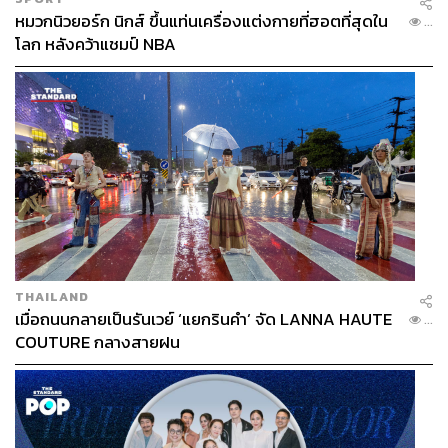
ระยะยาว
หมวกนิวยอร์ก นิกส์ ขึ้นแท่นเครื่องแต่งกายที่ฮอตที่สุดใน
...
โลก หลังคว้าแชมป์ NBA
และมันจะย้อนกลับไปถึงบรรทัดแรกว่า ทีมที่ได้ประโยชน์
ที่สุดจากเรื่องนี้คืออาร์เซนอล
ในขณะที่แฟนลิเวอร์พูลได้แต่ช้ำใจ ทีตอนข้าเก่งเอ็งไม่
แผ่ว มาแผ่วอะไรปีนี้…
อ้างอิง:
https://www.bbc.com/sport/football/64531009
https://www.thetimes.co.uk/article/disconnected-erlin
THAILAND
g-haaland-cast-adrift-by-manchester-citys-muddled-p
เมื่อถนนกลายเป็นรันเวย์ ‘แยกรินคำ’ จัด LANNA HAUTE
...
lans-jkmvtpfw9
COUTURE กลางสายฝน
TAGS:
กีฬาฟุตบอล
Tottenham Hotspur
Liverpool
Premier League
Manchester City
สโมสรฟุตบอล
Harry Kane
Erling Haaland
Gary Neville