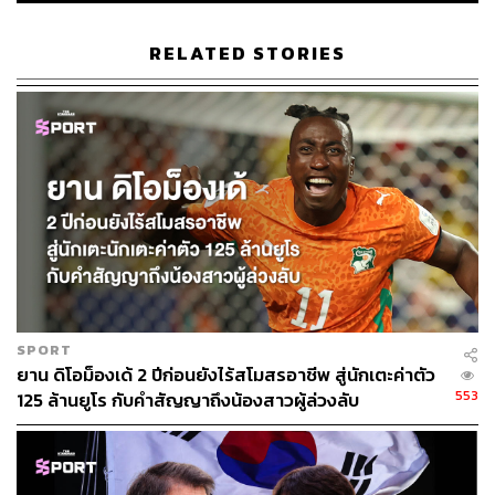
โอกาสหรือสนับสนุนให้เขาได้ทำหน้าที่ของตัวเองในกรอบ
เขตโทษ ซึ่งทำให้ แกรี เนวิลล์ นักวิเคราะห์ทาง Sky Sports
RELATED STORIES
แอบตั้งคำถามเชิงรุกเอาไว้น่าสนใจ
คำถามของเนวิลล์ไม่ได้มีถึงฮาลันด์ แต่เป็นคำถามถึงเพื่อน
ร่วมทีมของเขามากกว่า
“ฮาลันด์มีการขยับตัว เขาพร้อมที่จะไป แต่พวกเขา (นักเตะ
แมนฯ ซิตี้) ไม่ยอมเล่นในจังหวะนั้น” เนวิลล์มองเกม “จำนวน
การวิ่งของเขาที่ถูกเมินเฉยนั้นน่าเหลือเชื่อ”
เรื่องนี้เป็นเรื่องที่น่าประหลาดใจ เมื่อคิดย้อนกลับไปถึงผลงาน
ในช่วงครึ่งฤดูกาลแรกของกองหน้าชาวนอร์เวย์ โดยเฉพาะ
ช่วงก่อนฟุตบอลโลกที่ยิงไม่หยุดจนทุบสถิติมากมายแทบทุก
SPORT
นัด
ยาน ดิโอม็องเด้ 2 ปีก่อนยังไร้สโมสรอาชีพ สู่นักเตะค่าตัว
553
125 ล้านยูโร กับคำสัญญาถึงน้องสาวผู้ล่วงลับ
และนั่นนำไปสู่คำถามสำคัญว่า ตกลงแล้วมันเกิดอะไรขึ้นกับ
แมนเชสเตอร์ ซิตี้?