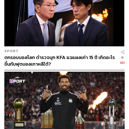
แต่ก่อนจะลงไปในรายละเอียดปัญหา อย่างแรกที่ต้อง
ทำความเข้าใจคือ แมนฯ ซิตี้ กับการมาเยือนสเปอร์สใน
สนามท็อตแนมฮอตสเปอร์สเตเดียมที่ลอนดอนนั้นเป็นเหมือน
ของแสลง พวกเขามาเยือนที่นี่ 5 ครั้ง แพ้รวด โดยที่ยิงประตู
ไม่ได้เลย
เป๊ปเองมีการบ่นถึงเรื่องนี้ว่า การลงมาเยือนลอนดอนนั้นเป็น
เรื่องที่เหนื่อยล้าอย่างมาก แต่นัดอื่นที่ชนะก็ไม่เคยเห็นบ่น
SPORT
ตกรอบบอลโลก ตำรวจบุก KFA แฉแผลเก่า 15 ปี เกิดอะไร
แบบนี้?
101
ขึ้นกับฟุตบอลเกาหลีใต้?
แต่หากเราตัดประเด็นเรื่องการ ‘แพ้ทาง’ ไป ดูเหมือนแมนฯ
ซิตี้ จะแสดงให้เห็นถึงสัญญาณที่อาจเป็นอันตรายกับพวกเขา
เอง เพราะทีมของเป๊ปเมื่อคืนนี้เล่นไม่เหมือนทีมของเป๊ปเลย
นอกจากจะไม่สามารถทำประตูได้แล้ว พวกเขายังสร้างสรรค์
เกมไม่ได้ด้วย แทบไม่สามารถสร้างความกดดันให้กับนักเตะ
สเปอร์สได้เลย และหนักข้อที่สุดคือการเล่นของผู้เล่นทุกคน
นั้นดูต่ำกว่ามาตรฐานอย่างมาก ไม่เว้นแม้แต่คนที่เคยเป็นนัก
เตะในระดับเสาหลักอย่าง แบร์นาโด ซิลวา หรือ โรดรี