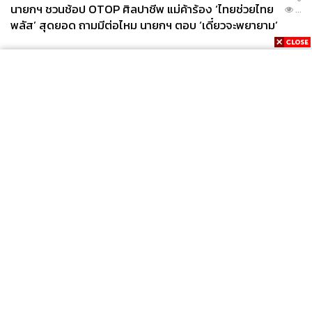
นายกฯ ชวนช้อป OTOP ศิลปาชีพ แม่ค้าร้อง ‘ไทยช่วยไทย
...
พลัส’ สุดยอด ถามมีต่อไหม นายกฯ ตอบ ‘เดี๋ยวจะพยายาม’
News
Wealth
Pop
Podcast
Video
Now
Opinion
Careers
Events
Privacy
About
Contact
Policy
FOR
ADVERTISING
MEMBERSHIP