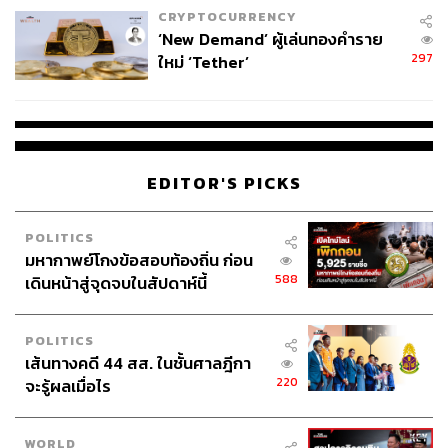
การเสียประตูเพิ่มเป็น 1 ประตูต่อนัดในฤดูกาลนี้ เมื่อ
CRYPTOCURRENCY
เทียบกับคู่ของ รูเบน ดิอาส และลาปอร์ต ที่ค่าเฉลี่ยการ
‘New Demand’ ผู้เล่นทองคำราย
เสียประตูอยู่ที่ 0.68 ประตูต่อนัดในฤดูกาลที่แล้ว
297
ใหม่ ‘Tether’
ระบบการเล่น 4-4-2 ที่พยายามใช้ไม่ได้ผล โรดรีและซิล
วาเจอศึกรอบด้านมากเกินไป
เกมทางซ้าย แจ็ค กรีลิช ไม่ได้รับการสนับสนุนจาก
เพื่อนมากพอ และตัวของเขาเองก็ทำอะไรได้น้อยมาก
เมื่อต้องเจอกับการประกบติดแบบสู้ไม่ถอยของ เอเมอร์
EDITOR'S PICKS
สัน รอยัล
ฮูเลียน อัลวาเรซ ในการยืนกองหน้าตัวต่ำแทบไม่เป็น
POLITICS
ประโยชน์
มหากาพย์โกงข้อสอบท้องถิ่น ก่อน
588
เดินหน้าสู่จุดจบในสัปดาห์นี้
POLITICS
เส้นทางคดี 44 สส. ในชั้นศาลฎีกา
220
จะรู้ผลเมื่อไร
WORLD