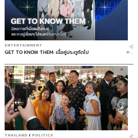
ENTERTAINMENT
GET TO KNOW THEM: เนื้อคู่ประตูถัดไป
...
47
ABOUT THE AUTHOR
เมธา พันธุ์วราทร
เจ้าของนามปากกา ‘ลูกแม่กิ่ง’ คอลัมนิสต์ที่เล่า
เรื่องกีฬาให้คนนำไปปรับใช้ในชีวิต ซึ่งจะ
ทำให้ได้รับแรงบันดาลใจจากกีฬาที่คุณชื่น
ชอบ ในคอลัมน์ ‘Goal of Life’
THAILAND
/
POLITICS