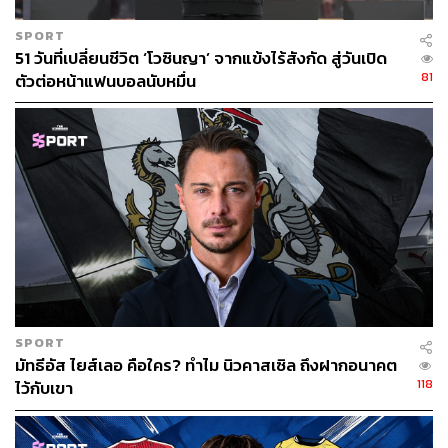
SPORT
51 วันที่เปลี่ยนชีวิต ‘โวซินญา’ จากแข้งไร้สังกัด สู่วันเปิด
81
ตัวต่อหน้าแฟนบอลนับหมื่น
เควิน เดอ บรอยน์ เป็นตัวสำรองในเกมนี้ และไม่สามารถช่วย
ทีมได้
SPORT
มัทธีอัส ไยส์เลอ คือใคร? ทำไม นิวคาสเซิล ถึงฝากอนาคต
118
ไว้กับเขา
หรือแม้แต่ เควิน เดอ บรอยน์ นักเตะหมายเลขหนึ่งของทีม
เกมนี้เป็นอีกนัดที่ต้องเริ่มต้นจากการเป็นตัวสำรอง และแม้
การลงมาของเขาในช่วงครึ่งหลังจะช่วยทำให้ซิตี้ดูมีอะไรขึ้น