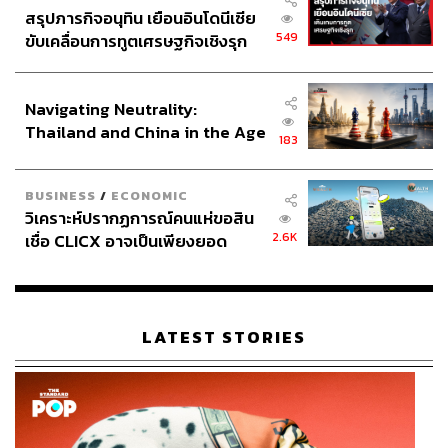
สรุปภารกิจอนุทิน เยือนอินโดนีเซีย
549
ขับเคลื่อนการทูตเศรษฐกิจเชิงรุก
ประกาศหุ้นส่วนยุทธศาสตร์ไทย –
อินโดนีเซีย
Navigating Neutrality:
Thailand and China in the Age
เป๊ปเริ่มคุยกับตัวเอง หลังทีมทำอะไรไม่ได้เลย
183
of a New Global Order
และสุดท้ายคือฮาลันด์ที่แทบทำอะไรไม่ได้เลยในเกมนี้ และ
BUSINESS
/
ECONOMIC
เป็นอีกหนึ่งนัดในระยะหลังที่เขาดูเป็นปัญหา หรืออาจจะบอก
วิเคราะห์ปรากฏการณ์คนแห่ขอสิน
ว่าเป็นโจทย์ที่เป๊ปยังหาทางแก้ไขสมการไม่ถูก
2.6K
เชื่อ CLICX อาจเป็นเพียงยอด
ภูเขาน้ำแข็ง ของปัญหาหนี้ครัว
แต่! มันก็จะย้อนกลับไปว่า ก่อนฟุตบอลโลกเมื่อปลายปีฮาลันด์
เรือนไทยที่ถูกซุกไว้
ยังยิงเป็นกอบเป็นกำอยู่เลย ดังนั้นจะบอกว่าฮาลันด์เป็นราก
ของปัญหาก็อาจจะไม่ใช่ทั้งหมด
LATEST STORIES
จุดหนึ่งที่น่าคิดคือเรื่องการปล่อย ชูเอา คันเซโล ฟูลแบ็กที่เป็น
หนึ่งในตัวทำเกมที่ดีที่สุดของแมนฯ ซิตี้ ออกไปให้บาเยิร์น มิ
วนิก ยืมใช้งานแบบไม่มีปี่ไม่มีขลุ่ยพร้อมออปชันในการซื้อ
ขาด จะเป็นหนึ่งในชนวนปัญหาหรือไม่? โดยเฉพาะในเรื่อง