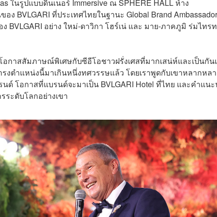
as ในรูปแบบดินเนอร์ Immersive ณ SPHERE HALL ห้าง
านของ BVLGARI ที่ประเทศไทยในฐานะ Global Brand Ambassado
 ของ BVLGARI อย่าง
ใหม่-ดาวิกา โฮร์เน่ และ มาย-ภาคภูมิ ร่มไทร
อกาสสัมภาษณ์พิเศษกับซีอีโอชาวฝรั่งเศสที่มากเสน่ห์และเป็นกัน
ดำรงตำแหน่งนี้มาเกินหนึ่งทศวรรษแล้ว โดยเราพูดกับเขาหลากหล
บรนด์ โอกาสที่แบรนด์จะมาเป็น BVLGARI Hotel ที่ไทย และคำแนะน
์กรระดับโลกอย่างเขา