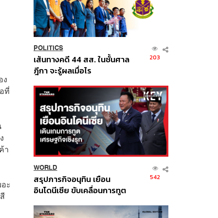
POLITICS
203
เส้นทางคดี 44 สส. ในชั้นศาล
ฎีกา จะรู้ผลเมื่อไร
่อง
ที่
น
ึง
ค้า
WORLD
542
สรุปภารกิจอนุทิน เยือน
ยอะ
อินโดนีเซีย ขับเคลื่อนการทูต
สี
เศรษฐกิจเชิงรุก ประกาศหุ้น
ส่วนยุทธศาสตร์ไทย –