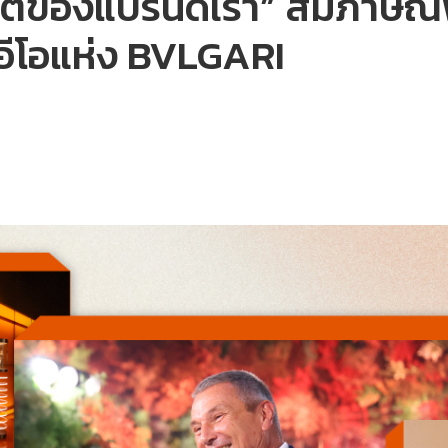
คตของแบรนด์เรา” สัมภาษณ์
อีโอแห่ง BVLGARI