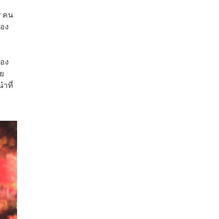
r คน
ทอง
เอง
าย
ำที่