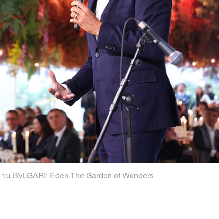
่งาน
BVLGARI: Eden The Garden of Wonders