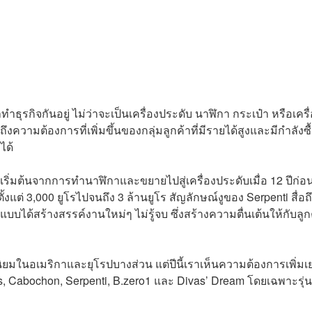
ทำธุรกิจกันอยู่ ไม่ว่าจะเป็นเครื่องประดับ นาฬิกา กระเป๋า หรือเครื
ึงความต้องการที่เพิ่มขึ้นของกลุ่มลูกค้าที่มีรายได้สูงและมีกำลังซื้อ
ได้
น เริ่มต้นจากการทำนาฬิกาและขยายไปสู่เครื่องประดับเมื่อ 12 ปีก่อ
้งแต่ 3,000 ยูโรไปจนถึง 3 ล้านยูโร สัญลักษณ์งูของ Serpenti สื่อถ
บได้สร้างสรรค์งานใหม่ๆ ไม่รู้จบ ซึ่งสร้างความตื่นเต้นให้กับลูก
นิยมในอเมริกาและยุโรปบางส่วน แต่ปีนี้เราเห็นความต้องการเพิ่มเ
as, Cabochon, Serpenti, B.zero1 และ Divas’ Dream โดยเฉพาะรุ่น