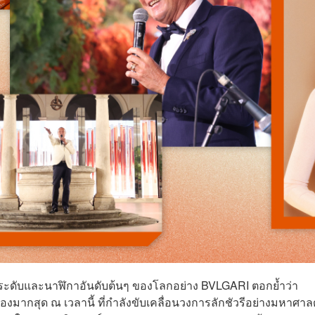
งประดับและนาฬิกาอันดับต้นๆ ของโลกอย่าง BVLGARI ตอกย้ำว่า
งมากสุด ณ เวลานี้ ที่กำลังขับเคลื่อนวงการลักชัวรีอย่างมหาศาล