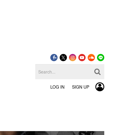
LOG IN
SIGN UP