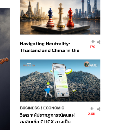
อินโดนีเซีย
Navigating Neutrality:
170
Thailand and China in the
Age of a New Global
Order
BUSINESS
/
ECONOMIC
2.6K
วิเคราะห์ปรากฏการณ์คนแห่
ขอสินเชื่อ CLICX อาจเป็น
เพียงยอดภูเขาน้ำแข็ง ของ