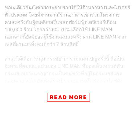
ขณะเดียวกันยังช่วยกระจายรายได้ให้ร้านอาหารและไรเดอร์
ทั่วประเทศ โดยที่ผ่านมา มีร้านอาหารเข้าร่วมโครงการ
คนละครึ่งกับฟู้ดเดลิเวอรี่แพลตฟอร์มฟู้ดเดลิเวอรีเกือบ
100,000 ร้าน โดยกว่า 60–70% เลือกใช้ LINE MAN
นอกจากนี้ยังมียอดผู้ใช้งานคนละครึ่ง ผ่าน LINE MAN จาก
เฟสที่ผ่านมาทั้งหมดกว่า 7 ล้านสิทธิ์
ล่าสุดได้เลือก ‘หนุ่ม กรรชัย’ มาร่วมแคมเปญครั้งนี้ ถือเป็น
จังหวะที่คมและแม่นของ LINE MAN ที่มองเห็นเทรนด์ทัน
กระแส เพราะนอกจากจะเป็นคนข่าวที่อยู่ในกระแสสังคม
ตลอดเวลาแล้ว ยังเพิ่งสร้างปรากฏการณ์ไวรัลจากไลฟ์ดัง
แห่งปี ที่กวาดยอดขายถล่มทลายหลายสิบล้าน จนเป็นกระแส
ไวรัลดังบนโลกออนไลน์ ซึ่งมองว่าการใช้พลังความแมสและ
READ MORE
ความน่าเชื่อถือของคนข่าวระดับประเทศมาเป็นกระบอก
เสียงให้เข้าถึงผู้บริโภคได้กว้างขึ้น
ส่วนในมุมของร้านอาหารนอกจากจะเป็นแพลตฟอร์มที่ใช้
งานสิทธิคนละครึ่งได้ง่ายทั้งฝั่งร้านค้าและผู้บริโภค LINE