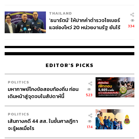
ผลิต 8.3 ล้าน สู่ข้อพิพาท ‘มา
เวลล์ฯ’ ฟ้อง ‘โทน บางแค’ ผิดนัด
THAILAND
จ่ายหนี้-แอบระบุแบรนด์
‘ธนารัตน์’ ให้ปากคำตำรวจไซเบอร์
334
แฉช่องโหว่ 20 หน่วยงานรัฐ ยันไร้
นัยทางการเมือง
EDITOR'S PICKS
POLITICS
มหากาพย์โกงข้อสอบท้องถิ่น ก่อน
523
เดินหน้าสู่จุดจบในสัปดาห์นี้
POLITICS
เส้นทางคดี 44 สส. ในชั้นศาลฎีกา
174
จะรู้ผลเมื่อไร