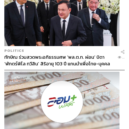
POLITICS
ทักษิณ ร่วมสวดพระอภิธรรมศพ ‘พล.ต.ท. ผ่อน’ บิดา
...
‘พักตร์พิไล ทวีสิน’ สิริอายุ 103 ปี แกนนำเพื่อไทย-บุคคล
หลากวงการร่วมอาลัย