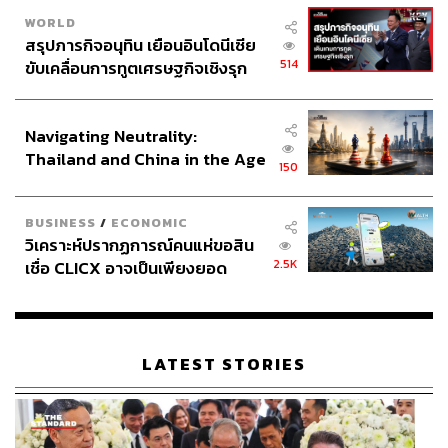
WORLD
สรุปภารกิจอนุทิน เยือนอินโดนีเซีย
514
ขับเคลื่อนการทูตเศรษฐกิจเชิงรุก
ประกาศหุ้นส่วนยุทธศาสตร์ไทย –
อินโดนีเซีย
Navigating Neutrality:
Thailand and China in the Age
150
of a New Global Order
BUSINESS
/
ECONOMIC
วิเคราะห์ปรากฏการณ์คนแห่ขอสิน
2.5K
เชื่อ CLICX อาจเป็นเพียงยอด
ภูเขาน้ำแข็ง ของปัญหาหนี้ครัว
เรือนไทยที่ถูกซุกไว้
LATEST STORIES