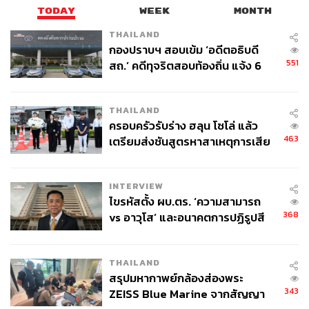
TODAY
WEEK
MONTH
THAILAND
กองปราบฯ สอบเข้ม ‘อดีตอธิบดี
551
สถ.’ คดีทุจริตสอบท้องถิ่น แจ้ง 6
ข้อหาหนัก จ่อชง ป.ป.ช. 12 ส.ค. นี้
THAILAND
ครอบครัวรับร่าง ฮลุน โซโล่ แล้ว
463
เตรียมส่งชันสูตรหาสาเหตุการเสีย
ชีวิต
INTERVIEW
ไขรหัสตั้ง ผบ.ตร. ‘ความสามารถ
368
vs อาวุโส’ และอนาคตการปฏิรูปสี
กากี กับ พล.ต.อ. เอก อังสนานนท์
THAILAND
สรุปมหากาพย์กล้องส่องพระ
343
ZEISS Blue Marine จากสัญญา