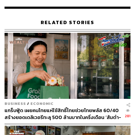
ร้านอาหารอย่างต่อเนื่อง
อีกทั้ง ยังได้เตรียมแคมเปญการตลาดและงบโปรโมชั่นให้
RELATED STORIES
ส่วนลดค่าอาหาร และคูปองส่วนลด ให้ผู้ใช้สิทธิคนละครึ่ง
ทั้งหมดสะท้อนให้เห็นว่า LINE MAN ไม่ได้เพียงตอกย้ำ
สถานะ เบอร์ 1 คนละครึ่ง แต่ยังเดินเกมเชิงรุกด้วยกลยุทธ์ที่
เข้าใจทั้งผู้บริโภคและผู้ประกอบการ
สามารถติดตาม THE STANDARD WEALTH
ผ่านแอปพลิเคชันต่างๆ ที่คุณสะดวกหรือใช้งานอยู่แล้วได้เลย
BUSINESS
/
ECONOMIC
แกร็บฟู้ด เผยคนไทยแห่ใช้สิทธิ์ไทยช่วยไทยพลัส 60/40
TAGS:
ยอด ชินสุภัคกุล
LINE MAN
กรรชัย กำเนิดพลอย
281
สร้างยอดเดลิเวอรีทะลุ 500 ล้านบาทในครึ่งเดือน ‘ส้มตำ-
มาตรการกระตุ้นเศรษฐกิจ
คนละครึ่ง
ชาไทย’ ขึ้นแท่นเมนูยอดฮิต
คนละครึ่งพลัส