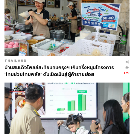
163
THAILAND
บ้านสมเด็จโพลล์สะท้อนคนกรุงฯ เกินครึ่งหนุนโครงการ
ABOUT THE AUTHOR
179
‘ไทยช่วยไทยพลัส’ ดันเม็ดเงินสู่ผู้ค้ารายย่อย
THE STANDARD WEALTH
สำนักข่าวเศรษฐกิจ ธุรกิจ และการลงทุน โดย
ทีมข่าว THE STANDARD