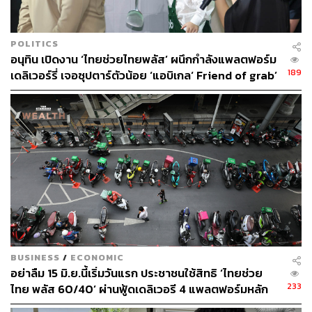
POLITICS
อนุทิน เปิดงาน ‘ไทยช่วยไทยพลัส’ ผนึกกำลังแพลตฟอร์ม
189
เดลิเวอร์รี่ เจอซุปตาร์ตัวน้อย ‘แอบิเกล‘ Friend of grab’
BUSINESS
/
ECONOMIC
อย่าลืม 15 มิ.ย.นี้เริ่มวันแรก ประชาชนใช้สิทธิ ‘ไทยช่วย
233
ไทย พลัส 60/40’ ผ่านฟู้ดเดลิเวอรี 4 แพลตฟอร์มหลัก
ร้านค้าสมัครผ่านแอปฯ ถุงเงิน