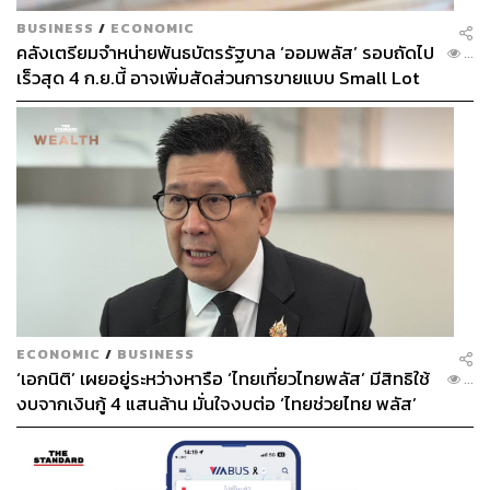
BUSINESS
/
ECONOMIC
คลังเตรียมจำหน่ายพันธบัตรรัฐบาล ‘ออมพลัส’ รอบถัดไป
...
เร็วสุด 4 ก.ย.นี้ อาจเพิ่มสัดส่วนการขายแบบ Small Lot
First มากขึ้น
ECONOMIC
/
BUSINESS
‘เอกนิติ’ เผยอยู่ระหว่างหารือ ‘ไทยเที่ยวไทยพลัส’ มีสิทธิใช้
...
งบจากเงินกู้ 4 แสนล้าน มั่นใจงบต่อ ‘ไทยช่วยไทย พลัส’
เฟส 2 มีเพียงพอ