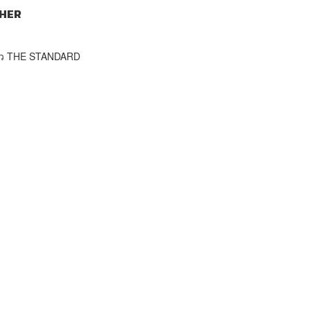
HER
าว THE STANDARD