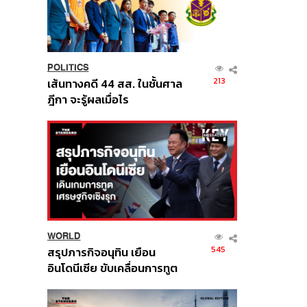
POLITICS
213
เส้นทางคดี 44 สส. ในชั้นศาล
ฎีกา จะรู้ผลเมื่อไร
WORLD
545
สรุปภารกิจอนุทิน เยือน
อินโดนีเซีย ขับเคลื่อนการทูต
เศรษฐกิจเชิงรุก ประกาศหุ้น
ส่วนยุทธศาสตร์ไทย –