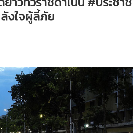
ยาวทั่วราชดำเนิน #ประช
ังใจผู้ลี้ภัย