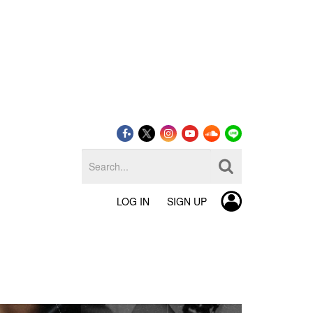
LOG IN
SIGN UP