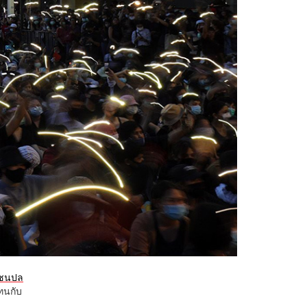
ชนปล
ทนกับ