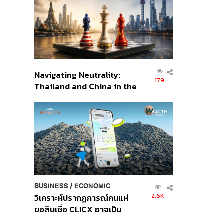
อินโดนีเซีย
Navigating Neutrality:
179
Thailand and China in the
Age of a New Global
Order
BUSINESS
/
ECONOMIC
2.6K
วิเคราะห์ปรากฏการณ์คนแห่
ขอสินเชื่อ CLICX อาจเป็น
เพียงยอดภูเขาน้ำแข็ง ของ