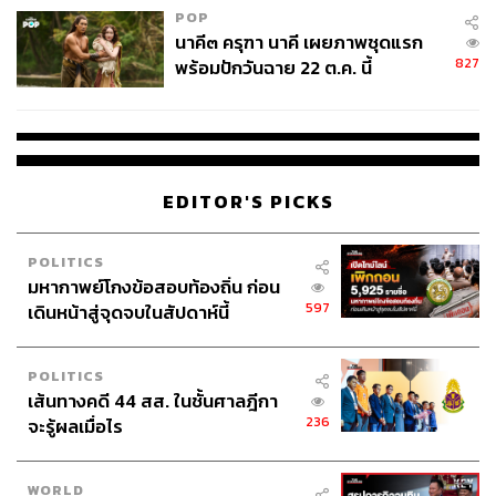
POP
อาคารแห่งนี้ถือเป็นหนึ่งในสถาปัตยกรรมสไตล์นีโอคลาสสิก
นาคี๓ ครุฑา นาคี เผยภาพชุดแรก
(Neoclassical Architecture) ที่โดดเด่นในเมืองไทย สถาปนิก
827
พร้อมปักวันฉาย 22 ต.ค. นี้
ผู้ออกแบบก็คือ มารีโอ ตามัญโญ (Mario Tamagno) สถาปนิก
ชาวอิตาลีผู้อยู่เบื้องหลังสถาปัตยกรรมสไตล์ยุโรปคลาสสิกอัน
โด่งดังของไทยมากมาย อาทิ พระที่นั่งอนันตสมาคม, วังบาง
ขุนพรหม, บ้านพิณุโลก, ไปจนถึงหัวลำโพง แน่นอนว่าอัต
ลักษณ์เด่นของอาคารหลังนี้เห็นจะเป็นหลังคาโดมซึ่งเปรียบ
EDITOR'S PICKS
เสมือนลายเซ็นทางสถาปัตยกรรมของสถาปนิกท่านนี้เลยก็ว่า
ได้ นอกจากนี้ก็ยังมีเสาแบบไอออนิกไปจนกระทั่งดีเทลซุ้ม
POLITICS
โค้งที่แทรกตัวอยู่ทั้งด้านนอกและด้านในอาคารเพื่อสะท้อน
มหากาพย์โกงข้อสอบท้องถิ่น ก่อน
เสน่ห์กลิ่นอายนีโอคลาสสิกได้อย่างน่าหลงใหล
597
เดินหน้าสู่จุดจบในสัปดาห์นี้
POLITICS
เส้นทางคดี 44 สส. ในชั้นศาลฎีกา
236
จะรู้ผลเมื่อไร
WORLD