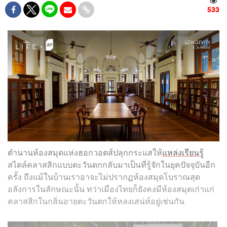
533
ตำนานห้องสมุดแห่งฮอกวอตส์ปลุกกระแสให้
แหล่งเรียนรู้
สไตล์คลาสสิกแบบตะวันตกกลับมาเป็นที่รู้จักในยุคปัจจุบันอีก
ครั้ง ถึงแม้ในบ้านเราอาจะไม่ปรากฏห้องสมุดโบราณสุด
อลังการในลักษณะนั้น ทว่าเมืองไทยก็ยังคงมีห้องสมุดเก่าแก่
คลาสสิกในกลิ่นอายตะวันตกให้หลงเสน่ห์อยู่เช่นกัน