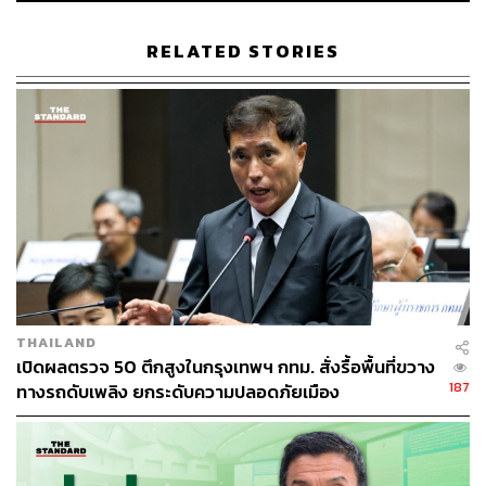
RELATED STORIES
จุดเริ่มต้นแรกต้องย้อนกลับไปเมื่อปี พ.ศ.2412 (ค.ศ.1869) ที่
เหล่าสุภาพสตรีชาวอังกฤษและอเมริกันจำนวน 13 คนได้รวม
ตัวกันก่อตั้งสมาคมห้องสมุดสตรีกรุงเทพฯ (The Bangkok
Ladies’ Library Association) ขึ้นเพื่อให้บริการแหล่งอ่าน
หนังสือ (ภาษาอังกฤษ) ตลอดจนเป็นศูนย์กลางแลกเปลี่ยน
เรียนรู้เรื่องราวต่างๆ ในสังคมของเหล่าชาวต่างชาติที่อาศัย
อยู่ในกรุงเทพฯ โดยนายกสมาคมคนแรกก็คือ ซาราห์ บรัคลีย์
THAILAND
แบรดลีย์ (Sarah Blachley Bradley) ผู้เป็นภรรยาของหมอบ
เปิดผลตรวจ 50 ตึกสูงในกรุงเทพฯ กทม. สั่งรื้อพื้นที่ขวาง
ลัดเลย์ (Dr.Dan Beech Bradley) ที่คนไทยรู้จักกันเป็นอย่างดี
187
ทางรถดับเพลิง ยกระดับความปลอดภัยเมือง
นั่นเอง ทว่าในช่วงเริ่มแรกนั้นยังไม่มีสถานที่ตั้งแน่นอน
ตายตัว หนังสือเล่มต่าง ๆ จึงถูกเก็บและหมุนเวียนไปตามบ้าน
แต่ละหลังของเหล่าสมาชิกผู้ก่อตั้งนั่นเอง ใครอยากมาอ่าน
หรือหยิบยืมหนังสือเล่มไหนก็ต้องไปตามบ้านหลังนั้น ๆ ซึ่งจะ