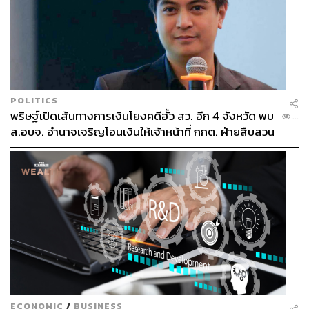
สำหรับวิถีชีวิตที่เดินช้าลง
POLITICS
พริษฐ์เปิดเส้นทางการเงินโยงคดีฮั้ว สว. อีก 4 จังหวัด พบ
...
ส.อบจ. อำนาจเจริญโอนเงินให้เจ้าหน้าที่ กกต. ฝ่ายสืบสวน
หลายคนหลงรักห้องสมุดแห่งนี้เพราะหลงใหลในบรรยากาศ
คลาสสิกผสมผสานความร่มรื่นเขียวขจี บางคนถึงกับยกย่อง
ให้ที่นี่เป็นดั่ง Quiet Sanctuary มุมสงบกลางเมืองที่สามารถ
หลบหลีกโลกอันแสนวุ่นวายเพื่อมาพักผ่อนกายใจและได้อยู่
ECONOMIC
/
BUSINESS