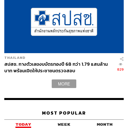
จนกระทั่งในปี พ.ศ.2463 (ค.ศ.1920) เธอได้เสียชีวิตด้วยโรค
อหิวาตกโรค การจากไปของภรรยาสุดที่รักคราวนั้นทำให้
หมอเฮส์เศร้าเสียใจอย่างมาก แต่นั่นก็เป็นจุดเปลี่ยนครั้ง
สำคัญที่ทำให้คุณหมอตัดสินใจบริจาคที่ดินและสร้างห้อง
สมุดนี้ขึ้นเพื่อเป็นอนุสรณ์สถานรำลึกถึงภรรยาและสดุดีใน
THAILAND
คุณความดีของเธอ โดยห้องสมุดเนียลสัน เฮส์ก่อตั้งขึ้นอย่าง
สปสช. กางตัวเลขงบบัตรทองปี 68 กว่า 1.79 แสนล้าน
829
เป็นทางการในปี พ.ศ.2464 (ค.ศ.1921) และนับจากนั้นมาก็
บาท พร้อมเปิดให้ประชาชนตรวจสอบ
กลายเป็นห้องสมุดถาวรของสมาคมฯ ที่เป็นแหล่งเรียนรู้คู่
สังคมไทยมาจนถึงปัจจุบัน
MORE
สถาปัตยกรรมรำลึกความทรงจำ
MOST POPULAR
นอกจากอาคารจะเป็นอนุสรณ์สถานแห่งความรักที่ทรง
TODAY
WEEK
MONTH
คุณค่าแล้ว ชื่อของห้องสมุดก็ยังตั้งเป็นเกียรติให้กับภรรยา