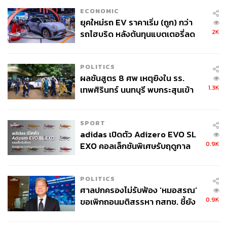
พร้อมกันด้วย แถมรายละเอียดสถาปัตยกรรมอันประณีตอ่อน
ECONOMIC
ช้อยยังสะท้อนถึงความงดงามนิรันดร์กาลได้เป็นอย่างดี
ยุคใหม่รถ EV ราคาเริ่ม (ถูก) กว่า
2K
รถไฮบริด หลังต้นทุนแบตเตอรี่ลด
ดีไซน์อันเป็นเอกลักษณ์ที่มาพร้อมการอนุรักษ์อันยอดเยี่ยมนี้
ลง - จีนแห่บุกตลาดเกิดใหม่
ยังทำให้ห้องสมุดแห่งนี้กลายเป็นสถาปัตยกรรมทรงคุณค่า
ของไทยตลอดกาล
POLITICS
ผลชันสูตร 8 ศพ เหตุยิงใน รร.
1.3K
เทพศิรินทร์ นนทบุรี พบกระสุนเข้า
จุดสำคัญ ‘ศีรษะ-หน้าอก’ ครูถูกยิง
4 นัด จากระยะไกล
SPORT
adidas เปิดตัว Adizero EVO SL
0.9K
EXO คอลเล็กชันพิเศษรับฤดูกาล
College Football
POLITICS
ศาลปกครองไม่รับฟ้อง ‘หมอสรณ’
0.9K
ขอเพิกถอนมติสรรหา กสทช. ชี้ยัง
ไม่ใช่ผู้เดือดร้อนเสียหาย