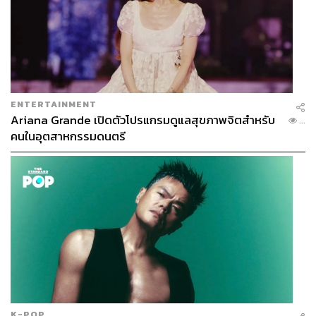
ยึดชั้นวางหนังสือไม้เพื่อความแข็งแรงทนทานยาวนานและ
ป้องกันสนิม เหล่านี้ล้วนเป็นมรดกทางภูมิปัญญาที่ทรงคุณค่า
ทางประวัติศาสตร์มากทีเดียว
ENTERTAINMENT
Ariana Grande เปิดตัวโปรแกรมดูแลสุขภาพจิตสำหรับ
...
คนในอุตสาหกรรมดนตรี
สถาปัตยกรรมทรงคุณค่านี้ยังได้รับรางวัลอาคารอนุรักษ์ดี
เด่น ประจำปี พ.ศ.2525 จากสมาคมสถาปนิกสยาม ใน
K-POP