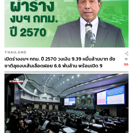
เปิดให้บริการเพียง 1 วันต่อสัปดาห์เท่านั้น
THAILAND
เปิดร่างงบฯ กทม. ปี 2570 วงเงิน 9.39 หมื่นล้านบาท ชัช
96
ชาติลุยงบเส้นเลือดฝอย 6.6 พันล้าน พร้อมเปิด 9
ยุทธศาสตร์พัฒนาเมือง
ในเวลาต่อมา เจนนี เนียลสัน (Jennie Neilson) สตรีชาว
เดนมาร์กที่อพยพตามครอบครัวไปอยู่อเมริกาก็ได้เดินทาง
เข้ามาเป็นมิชชนนารีในประเทศไทยเมื่อปี พ.ศ.2427