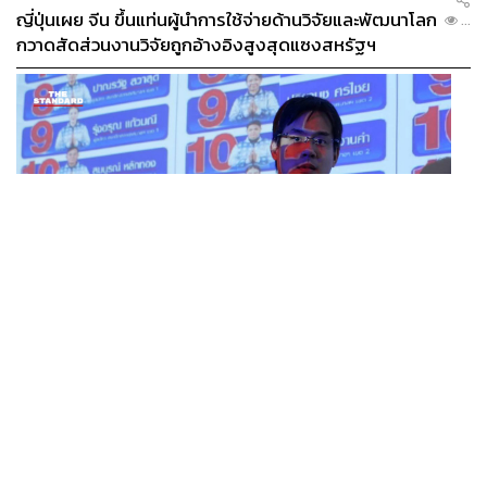
กับตัวเองเพียงแค่พริบตา นอกจากนี้ก็ยังถือเป็นไลฟ์สไตล์ที่
ญี่ปุ่นเผย จีน ขึ้นแท่นผู้นำการใช้จ่ายด้านวิจัยและพัฒนาโลก
...
สอดคล้องกับเทรนด์ Longevity อันเป็น
ศิลปะแห่งการมีชีวิต
กวาดสัดส่วนงานวิจัยถูกอ้างอิงสูงสุดแซงสหรัฐฯ
ยืนยาวอย่างมีคุณภาพที่ได้ฟื้นฟูจิตใจและสุขภาพกายไปใน
คราวเดียวกัน
POLITICS
iLaw เปิดจักรวาลอำนาจเจริญ โยงเครือข่ายผู้สมัคร สว.
...
พร้อมตั้งข้อสังเกตลงสมัครตรงคุณสมบัติหรือไม่
เทรนด์ของ Longevity หรือ
ศิลปะแห่งการมีชีวิตยืนยาวอย่างมี