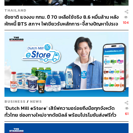
(ค.ศ.1884) แล้วเมื่อปี พ.ศ.2429 (ค.ศ.1886) คุณหมอ โธมัส
เฮย์เวิร์ด เฮส์ (Thomas Heyward Hays) นายแพทย์ชาว
THAILAND
อเมริกันก็ได้เดินทางเข้ามาเผยแผ่คริสต์ศาสนาพร้อมนำ
ชัชชาติ แจงงบ กทม. ปี 70 เหลือใช้จริง 8.6 หมื่นล้าน หลัง
ความรู้ด้านวิชาการแพทย์มาสู่เมืองไทย ทั้งคู่ได้พบรักและ
104
หักหนี้ BTS สภาฯ ไฟเขียวรับหลักการ-จี้สางปัญหาโปรเจ
แต่งงานกันในปี พ.ศ.2430 (ค.ศ.1887) หลังจากนั้นในปี
กต์ล่าช้า
พ.ศ.2438 (ค.ศ.1895) นางเนียลสัน เฮส์ (Neilson Hays) (ชื่อ
หลังแต่งงานแล้ว) จึงได้เริ่มเข้ามาทำงานกับสมาคมห้อง
สมุดฯ จนได้รับคัดเลือกเป็นผู้อำนวยการและดูแลต่อเนื่อง
ยาวนานเรื่อยมาถึง 25 ปี
BUSINESS
/
NEWS
‘Dutch Mill eStore’ เสิร์ฟความอร่อยถึงมือทุกจังหวัด
61
ทั่วไทย ช่องทางใหม่จากดัชมิลล์ พร้อมโปรโมชันส่งฟรีทั่ว
ประเทศ ส่งไว สั่งก่อนเที่ยง ได้ของวันถัดไป ส่งสินค้าแบบ
เย็นตรงจากโรงงาน [ADVERTORIAL]