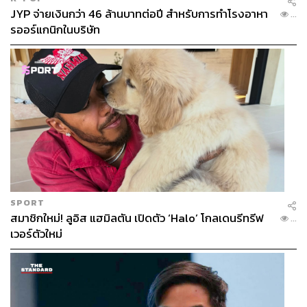
พระบรมราชูปถัมภ์ รวมถึงได้รับรางวัลการอนุรักษ์มรดกทาง
JYP จ่ายเงินกว่า 46 ล้านบาทต่อปี สำหรับการทำโรงอาหา
...
วัฒนธรรมในภูมิภาคเอเชียและแปซิฟิก ประจำปี พ.ศ.2565
รออร์แกนิกในบริษัท
(UNESCO Cultural Heritage Conservation Award 2022)
จากองค์กรยูเนสโกซึ่งยกย่องว่าห้องสมุดแห่งนี้เป็นโครงการ
ที่อนุรักษ์ความโดดเด่นของสถาปัตยกรรมตะวันตกในช่วงยุค
ต้นศตวรรษที่ 20 ให้กลมกลืนกับสิ่งแวดล้อมในโลกตะวันออก
ได้อย่างยอดเยี่ยมลงตัว
ความเงียบสงบที่แสนมีเสน่ห์
แรกเริ่มเดิมทีทางคุณหมอฯ และสมาคมฯ มีความประสงค์ให้
SPORT
ที่นี่เป็นแหล่งเรียนรู้คู่ชุมชนที่ไม่ได้ให้บริการเฉพาะชาวต่าง
สมาชิกใหม่! ลูอิส แฮมิลตัน เปิดตัว ‘Halo’ โกลเดนรีทรีฟ
...
ชาติเท่านั้นแต่ยังต้อนรับคนไทยที่สนใจตำราความรู้ภาษา
เวอร์ตัวใหม่
อังกฤษอีกด้วย และห้องสมุดแห่งนี้ก็ทำหน้าที่นั้นได้ดีเสมอมา
ตั้งแต่วันแรกจนถึงปัจจุบัน ทว่าอีกมิติที่นอกเหนือจากการเป็น
แหล่งบริการความรู้แล้วที่นี่ยังเปรียบเสมือน Third Place
สำหรับสังคมเมืองอันเป็นตัวเลือกสำหรับคนที่ต้องการพื้นที่