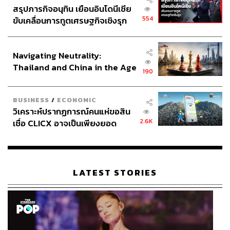
สรุปภารกิจอนุทิน เยือนอินโดนีเซีย
554
ขับเคลื่อนการทูตเศรษฐกิจเชิงรุก
ประกาศหุ้นส่วนยุทธศาสตร์ไทย –
อินโดนีเซีย
Navigating Neutrality:
Thailand and China in the Age
190
of a New Global Order
อีกรายละเอียดที่ทำให้สถาปัตยกรรมนี้ทรงคุณค่าแตกต่าง
BUSINESS
/
ECONOMIC
จากที่อื่นก็คือการออกแบบอาคารเพื่อใช้ประโยชน์เป็นห้อง
วิเคราะห์ปรากฏการณ์คนแห่ขอสิน
สมุดโดยเฉพาะตั้งแต่แรกเริ่ม นั่นเลยทำให้รายละเอียดการ
2.6K
เชื่อ CLICX อาจเป็นเพียงยอด
ออกแบบอาคารต่างจากการออกแบบที่อยู่อาศัยหรือสถานที่
ภูเขาน้ำแข็ง ของปัญหาหนี้ครัว
ต่าง ๆ ตั้งแต่การออกแบบห้องโถงใหญ่สูงโปร่งเพื่อให้อากาศ
เรือนไทยที่ถูกซุกไว้
ไหลเวียนถ่ายเทได้ดี ระบายความชื้นได้ดี และไม่รู้สึกอึดอัด
เวลาอ่านหนังสือ ในส่วนตัวอาคารยังออกแบบระบบผนังสอง
LATEST STORIES
ชั้น (Double Walls) เพื่อช่วยในการระบายอากาศและป้องกัน
ความชื้น ดีไซน์ให้เหมาะสมกับสภาพอากาศเขตร้อนชื้นเพื่อ
ไม่ทำให้หนังสือเสียหายง่าย รวมถึงป้องกันแมลงเข้ามากัดกิน
หนังสืออีกด้วย นอกจากนี้ก็ยังออกแบบฐานรากให้รองรับน้ำ
หนักมากได้ดียิ่งขึ้น ตลอดจนเลือกใช้ตะปูและหมุดทองเหลือง