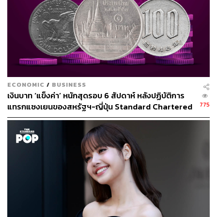
ECONOMIC
/
BUSINESS
เงินบาท ‘แข็งค่า’ หนักสุดรอบ 6 สัปดาห์ หลังปฏิบัติการ
775
แทรกแซงเยนของสหรัฐฯ-ญี่ปุ่น Standard Chartered
เปิดเป้าสิ้นปีนี้จ่อแข็งต่อแตะ 32.50 บาทต่อดอลลาร์