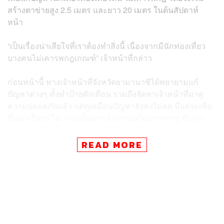
สร้างตาข่ายสูง 2.5 เมตร และยาว 20 เมตร ในต้นสัปดาห์
หน้า
“เป็นเรื่องน่าเสียใจที่เราต้องทำสิ่งนี้ เนื่องจากมีนักท่องเที่ยว
บางคนไม่เคารพกฎเกณฑ์” เจ้าหน้าที่กล่าว
ก่อนหน้านี้ ทางเจ้าหน้าที่จังหวัดยามานาชิได้พยายามแก้
ปัญหาต่างๆ ทั้งทำป้ายตักเตือน รวมถึงจัดหาเจ้าหน้าที่มาดู
ความปลอดภัยแล้ว แต่ดูเหมือนปัญหายังคงไม่ลด มีแต่จะเพิ่ม
ขึ้นมาเรื่อยๆ ไม่ว่าจะเป็นการข้ามถนนไม่เคารพกฎ ปัญหา
การบุกรุกเข้าพื้นที่ส่วนบุคคลโดยไม่ได้รับอนุญาต ปัญหาขยะ
และข้าวของเสียหาย ฯลฯ ซึ่งทั้งหมดนั้นทำให้เจ้าหน้าที่ตัดสิน
READ MORE
ใจสร้างที่บังวิว เพื่อแก้ปัญหาที่เกิดขึ้นจากนักท่องเที่ยว และ
สร้างความปลอดภัยและความสงบให้แก่ชาวเมือง
นี่เป็นเพียงหนึ่งในวิธีที่ของภาครัฐญี่ปุ่นที่เข้ามาจัดการปัญหา
ที่เกิดขึ้นจากนักท่องเที่ยวล้นเมือง เชื่อเราเถอะว่ายังมีอีก
หลายจุดถ่ายภาพยอดนิยมที่ทางเจ้าหน้าที่กำลังตัดสินใจทำ