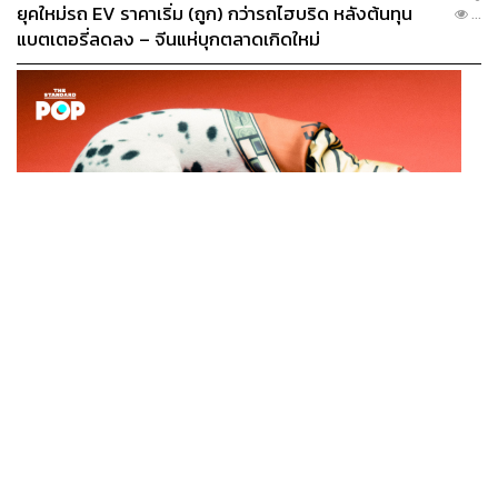
ยุคใหม่รถ EV ราคาเริ่ม (ถูก) กว่ารถไฮบริด หลังต้นทุน
...
แบตเตอรี่ลดลง – จีนแห่บุกตลาดเกิดใหม่
FASHION
CELINE INFINITE POSSIBILITIES: SILK แคมเปญผ้าพัน
...
คอไหมชิ้นคลาสสิก