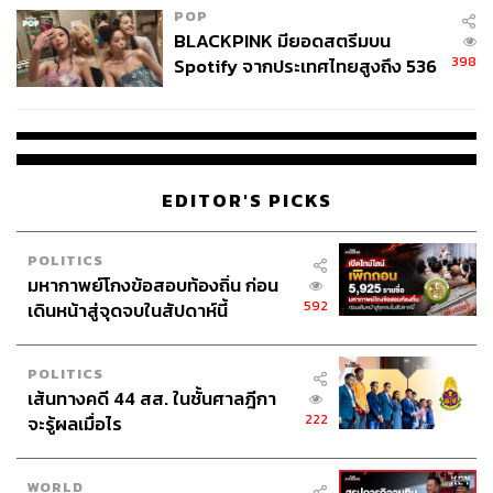
POP
BLACKPINK มียอดสตรีมบน
398
Spotify จากประเทศไทยสูงถึง 536
ล้านครั้ง ตลอด 10 ปีที่ผ่านมา
EDITOR'S PICKS
POLITICS
มหากาพย์โกงข้อสอบท้องถิ่น ก่อน
592
เดินหน้าสู่จุดจบในสัปดาห์นี้
POLITICS
เส้นทางคดี 44 สส. ในชั้นศาลฎีกา
222
จะรู้ผลเมื่อไร
WORLD