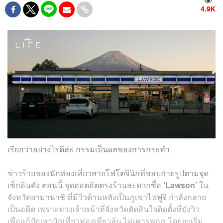
4.9K
เรียกว่าอย่างไรดีล่ะ กรรมเป็นผลของการกระทำ
ข่าวร้ายของนักท่องเที่ยวสายโฟโตจีนิกที่ชอบถ่ายรูปตามจุด
เช็กอินดัง ตอนนี้ จุดฮอตฮิตตรงร้านสะดวกซื้อ
‘Lawson’
ใน
จังหวัดยามานาชิ ที่มีวิวด้านหลังเป็นภูเขาไฟฟูจิ กำลังกลาย
เป็นอดีต เพราะทางเจ้าหน้าที่จังหวัดตัดสินใจติดตั้งที่บังวิว
เพื่อแก้ปัญหานักเที่ยวท่องเที่ยวล้น ไม่เคารพกฎ โดยจะเริ่ม