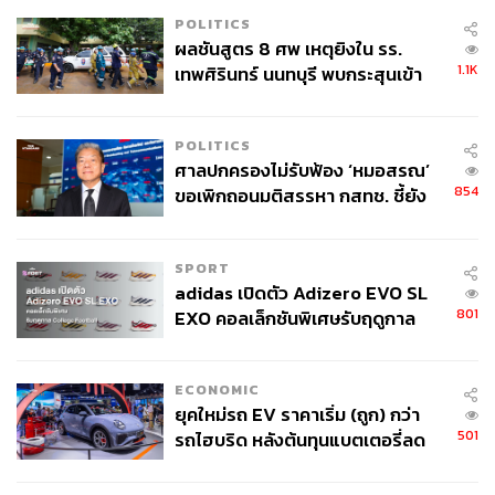
POLITICS
ผลชันสูตร 8 ศพ เหตุยิงใน รร.
1.1K
เทพศิรินทร์ นนทบุรี พบกระสุนเข้า
จุดสำคัญ ‘ศีรษะ-หน้าอก’ ครูถูกยิง
4 นัด จากระยะไกล
POLITICS
ศาลปกครองไม่รับฟ้อง ‘หมอสรณ’
854
ขอเพิกถอนมติสรรหา กสทช. ชี้ยัง
ไม่ใช่ผู้เดือดร้อนเสียหาย
SPORT
adidas เปิดตัว Adizero EVO SL
801
EXO คอลเล็กชันพิเศษรับฤดูกาล
College Football
ECONOMIC
ยุคใหม่รถ EV ราคาเริ่ม (ถูก) กว่า
501
รถไฮบริด หลังต้นทุนแบตเตอรี่ลด
ลง - จีนแห่บุกตลาดเกิดใหม่