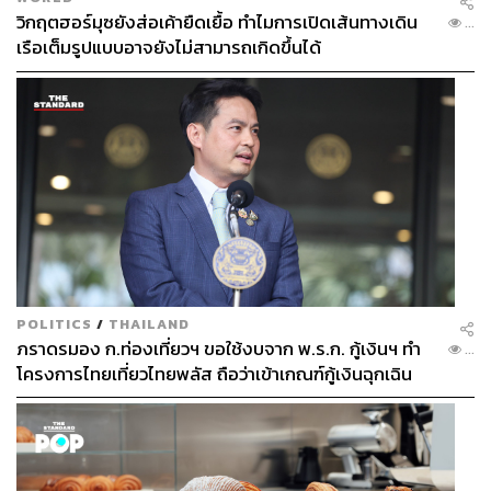
วิกฤตฮอร์มุซยังส่อเค้ายืดเยื้อ ทำไมการเปิดเส้นทางเดิน
...
เรือเต็มรูปแบบอาจยังไม่สามารถเกิดขึ้นได้
POLITICS
/
THAILAND
ภราดรมอง ก.ท่องเที่ยวฯ ขอใช้งบจาก พ.ร.ก. กู้เงินฯ ทำ
...
โครงการไทยเที่ยวไทยพลัส ถือว่าเข้าเกณฑ์กู้เงินฉุกเฉิน