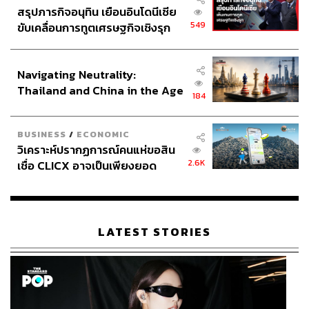
สรุปภารกิจอนุทิน เยือนอินโดนีเซีย
549
ขับเคลื่อนการทูตเศรษฐกิจเชิงรุก
ประกาศหุ้นส่วนยุทธศาสตร์ไทย –
อินโดนีเซีย
Navigating Neutrality:
Thailand and China in the Age
184
of a New Global Order
BUSINESS
/
ECONOMIC
วิเคราะห์ปรากฏการณ์คนแห่ขอสิน
2.6K
เชื่อ CLICX อาจเป็นเพียงยอด
ภูเขาน้ำแข็ง ของปัญหาหนี้ครัว
เรือนไทยที่ถูกซุกไว้
LATEST STORIES