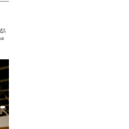
้ก็
าด