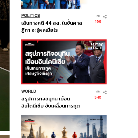
POLITICS
199
เส้นทางคดี 44 สส. ในชั้นศาล
ฎีกา จะรู้ผลเมื่อไร
WORLD
540
สรุปภารกิจอนุทิน เยือน
อินโดนีเซีย ขับเคลื่อนการทูต
เศรษฐกิจเชิงรุก ประกาศหุ้น
ส่วนยุทธศาสตร์ไทย –
อินโดนีเซีย