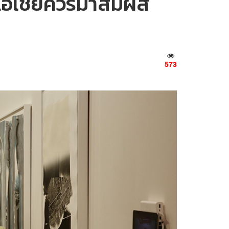
เอเชียควรมาสัมผัส
573