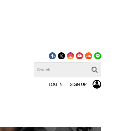
LOG IN
SIGN UP