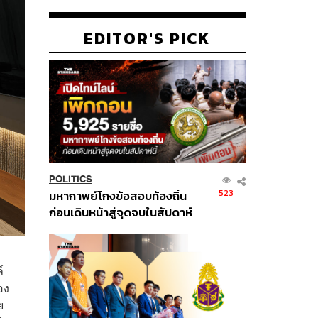
EDITOR'S PICK
POLITICS
523
มหากาพย์โกงข้อสอบท้องถิ่น
ก่อนเดินหน้าสู่จุดจบในสัปดาห์
นี้
์
อง
ย