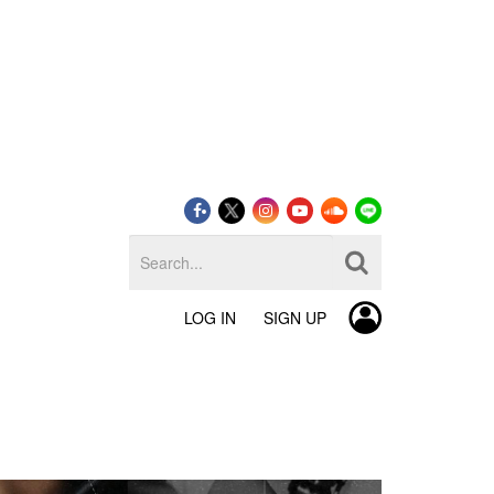
LOG IN
SIGN UP