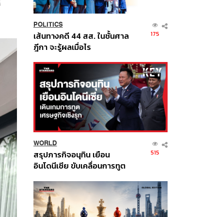
้
POLITICS
175
เส้นทางคดี 44 สส. ในชั้นศาล
ฎีกา จะรู้ผลเมื่อไร
WORLD
515
สรุปภารกิจอนุทิน เยือน
อินโดนีเซีย ขับเคลื่อนการทูต
เศรษฐกิจเชิงรุก ประกาศหุ้น
ส่วนยุทธศาสตร์ไทย –
อินโดนีเซีย