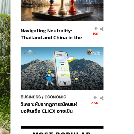
Navigating Neutrality:
150
Thailand and China in the
Age of a New Global
Order
BUSINESS
/
ECONOMIC
2.5K
วิเคราะห์ปรากฏการณ์คนแห่
ขอสินเชื่อ CLICX อาจเป็น
เพียงยอดภูเขาน้ำแข็ง ของ
ปัญหาหนี้ครัวเรือนไทยที่ถูกซุก
ไว้