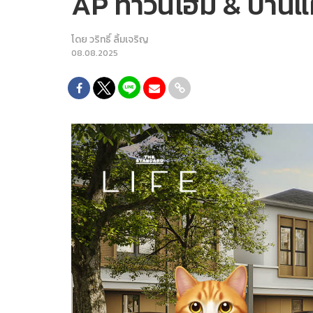
AP ทาวน์โฮม & บ้านแฝ
โดย
วริทธิ์ ลิ้มเจริญ
08.08.2025