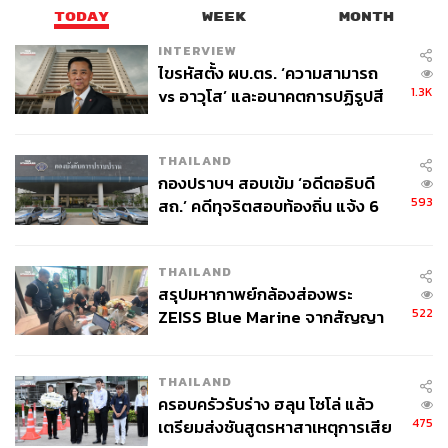
TODAY
WEEK
MONTH
INTERVIEW
ไขรหัสตั้ง ผบ.ตร. ‘ความสามารถ
1.3K
vs อาวุโส’ และอนาคตการปฏิรูปสี
กากี กับ พล.ต.อ. เอก อังสนานนท์
THAILAND
กองปราบฯ สอบเข้ม ‘อดีตอธิบดี
593
สถ.’ คดีทุจริตสอบท้องถิ่น แจ้ง 6
ข้อหาหนัก จ่อชง ป.ป.ช. 12 ส.ค. นี้
THAILAND
สรุปมหากาพย์กล้องส่องพระ
522
ZEISS Blue Marine จากสัญญา
ผลิต 8.3 ล้าน สู่ข้อพิพาท ‘มา
เวลล์ฯ’ ฟ้อง ‘โทน บางแค’ ผิดนัด
THAILAND
จ่ายหนี้-แอบระบุแบรนด์
ครอบครัวรับร่าง ฮลุน โซโล่ แล้ว
475
เตรียมส่งชันสูตรหาสาเหตุการเสีย