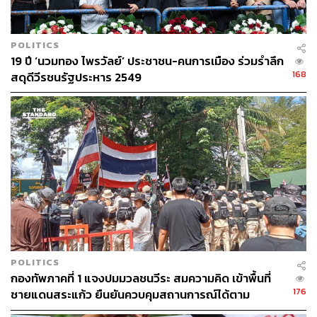
POLITICS
19 ปี ‘นวมทอง ไพรวัลย์’ ประชาชน-คนการเมือง ร่วมรำลึก
168
สดุดีวีรชนรัฐประหาร 2549
POLITICS
กองทัพภาคที่ 1 แจงปมมวลชนวีระ สมความคิด เข้าพื้นที่
176
ชายแดนสระแก้ว ยืนยันควบคุมสถานการณ์ได้ตาม
กฎหมาย