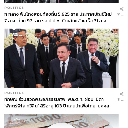
POLITICS
ก กลาง ฟันโกงสอบท้องถิ่น 5,925 ราย ประกาศบัญชีใหม่
...
7 ส.ค. ส่วน 97 ราย รอ ป.ป.ช. ขีดเส้นแล้วเสร็จ 31 ส.ค.
POLITICS
ทักษิณ ร่วมสวดพระอภิธรรมศพ ‘พล.ต.ท. ผ่อน’ บิดา
...
‘พักตร์พิไล ทวีสิน’ สิริอายุ 103 ปี แกนนำเพื่อไทย-บุคคล
หลากวงการร่วมอาลัย