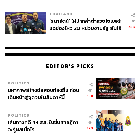
ชีวิต
THAILAND
‘ธนารัตน์’ ให้ปากคำตำรวจไซเบอร์
459
แฉช่องโหว่ 20 หน่วยงานรัฐ ยันไร้
นัยทางการเมือง
EDITOR'S PICKS
POLITICS
มหากาพย์โกงข้อสอบท้องถิ่น ก่อน
531
เดินหน้าสู่จุดจบในสัปดาห์นี้
POLITICS
เส้นทางคดี 44 สส. ในชั้นศาลฎีกา
178
จะรู้ผลเมื่อไร