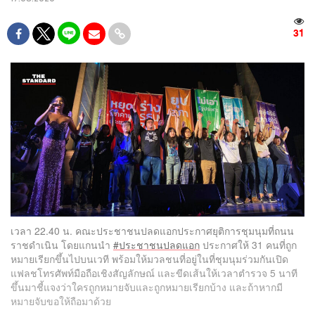
31
เวลา 22.40 น. คณะประชาชนปลดแอกประกาศยุติการชุมนุมที่ถนน
ราชดำเนิน โดยแกนนำ
#ประชาชนปลดแอก
ประกาศให้ 31 คนที่ถูก
หมายเรียกขึ้นไปบนเวที พร้อมให้มวลชนที่อยู่ในที่ชุมนุมร่วมกันเปิด
แฟลชโทรศัพท์มือถือเชิงสัญลักษณ์ และขีดเส้นให้เวลาตำรวจ 5 นาที
ขึ้นมาชี้แจงว่าใครถูกหมายจับและถูกหมายเรียกบ้าง และถ้าหากมี
หมายจับขอให้ถือมาด้วย