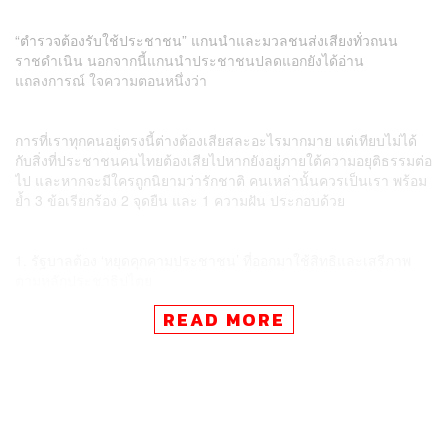
“ตำรวจต้องรับใช้ประชาชน” แกนนำและมวลชนส่งเสียงทั่วถนน
ราชดำเนิน นอกจากนี้แกนนำประชาชนปลดแอกยังได้อ่าน
แถลงการณ์ ใจความตอนหนึ่งว่า
การที่เราทุกคนอยู่ตรงนี้ต่างต้องเสียสละอะไรมากมาย แต่เทียบไม่ได้
กับสิ่งที่ประชาชนคนไทยต้องเสียไปหากยังอยู่ภายใต้ความอยุติธรรมต่อ
ไป และหากจะมีใครถูกนิยามว่ารักชาติ คนเหล่านั้นควรเป็นเรา พร้อม
ย้ำ 3 ข้อเรียกร้อง 2 จุดยืน และ 1 ความฝัน ประกอบด้วย
1. รัฐบาลต้อง ‘หยุดคุกคามประชาชน’ ที่ออกมาใช้สิทธิและเสรีภาพ
ตามหลักประชาธิปไตย
2. รัฐบาลต้อง ‘ร่างรัฐธรรมนูญใหม่’ ที่มาจากเจตนารมณ์ของ
READ MORE
ประชาชน เพื่อประโยชน์แก่สาธารณชนอย่างแท้จริง
3. รัฐบาลต้อง ‘ยุบสภา’ เพื่อเป็นการเปิดทางให้ประชาชนสามารถ
แสดงเจตจำนงในการเลือกผู้แทนของตนได้อีกครั้ง
2 จุดยืน ได้แก่
1. ต้องไม่มีการทำรัฐประหาร