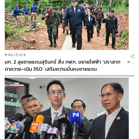
POLITICS
มท. 2 ลุยชายแดนสุรินทร์ สั่ง กฟภ. ขยายไฟฟ้า ‘ปราสาท
...
ตาควาย–เนิน 350’ เสริมความมั่นคงชายแดน