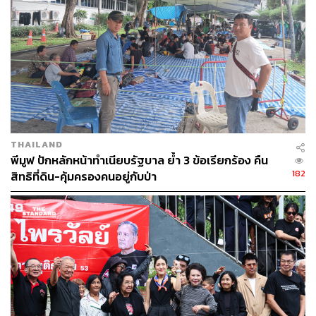
THAILAND
พีมูฟ ปักหลักหน้าทำเนียบรัฐบาล ย้ำ 3 ข้อเรียกร้อง คืน
182
สิทธิที่ดิน-คุ้มครองคนอยู่กับป่า