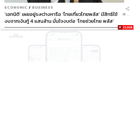
ECONOMIC
/
BUSINESS
‘เอกนิติ’ เผยอยู่ระหว่างหารือ ‘ไทยเที่ยวไทยพลัส’ มีสิทธิใช้
...
งบจากเงินกู้ 4 แสนล้าน มั่นใจงบต่อ ‘ไทยช่วยไทย พลัส’
เฟส 2 มีเพียงพอ
THAILAND
BTS-EBM-NBM จับมือแอปพลิเคชัน ViaBus ยกระดับ
...
การติดตามตำแหน่งรถไฟฟ้า 3 สายแบบเรียลไทม์