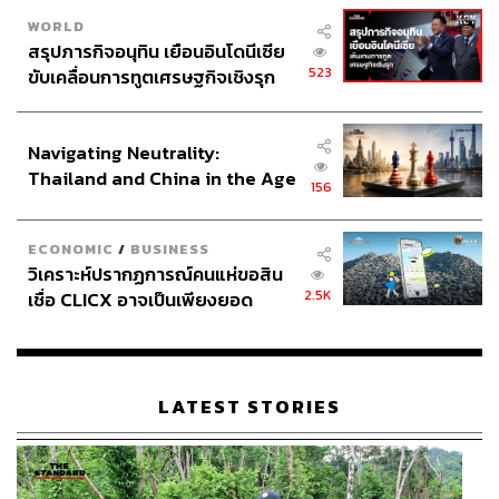
WORLD
สรุปภารกิจอนุทิน เยือนอินโดนีเซีย
523
ขับเคลื่อนการทูตเศรษฐกิจเชิงรุก
ประกาศหุ้นส่วนยุทธศาสตร์ไทย –
อินโดนีเซีย
Navigating Neutrality:
Thailand and China in the Age
156
of a New Global Order
ECONOMIC
/
BUSINESS
วิเคราะห์ปรากฏการณ์คนแห่ขอสิน
2.5K
เชื่อ CLICX อาจเป็นเพียงยอด
ภูเขาน้ำแข็ง ของปัญหาหนี้ครัว
เรือนไทยที่ถูกซุกไว้
LATEST STORIES