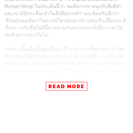
Roman Kemp
ในประเด็นนี้ว่า “ผมคิดว่าเขาสนุกกับสิ่งที่ทำ
และเขามีอิสระที่จะทำในสิ่งที่อยากทำ” และยังเสริมอีกว่า
“อีกอย่างผมคิดว่าไม่ควรมีใครต้องมากังวลกับเรื่องนี้หรอก มี
เรื่องราวเกิดขึ้นในปีนี้มากมายเกินกว่าจะมานั่งนึกว่าเขาใส่
ชุดที่เหมาะสมหรือไม่”
หลังจากนั้นเลียมได้พูดถึงแฮร์รีว่า หลังจากที่สมาชิกวง One
Direction ได้ตัดสินใจแยกย้ายกันไปทำงานเดี่ยว แฮร์รีไม่ได้
เปลี่ยนไปจากเดิมเลย “ผมไม่ได้ติดต่อกับเขาเป็นเวลานานมาก
หลังจากยุบวง แต่หลังจากนั้นก็ได้เจอกันโดยบังเอิญที่หลังเวที
งาน Jingle Bell Ball
ซึ่งเขายังคงเป็นผู้ชายคนเดิมคนเดียวกับ
ที่ผมเจอครั้งสุดท้ายในห้องแต่งตัวก่อนพวกเราจะแยกย้ายกัน
READ MORE
ไป”
แฮร์รี สไตล์ส สร้างประวัติศาสตร์หน้าใหม่ให้กับ Vogue เมื่อ
เขาเป็นผู้ชายคนแรกที่ได้ขึ้นปกแบบเดี่ยวๆ และยังทำลาย
กำแพงเรื่องเพศในการแต่งตัวด้วยการใส่ชุดของผู้หญิงทั้งเด
รสและกระโปรง โดยถึงแม้ว่าเขาจะได้รับกระแสตอบรับที่ดี