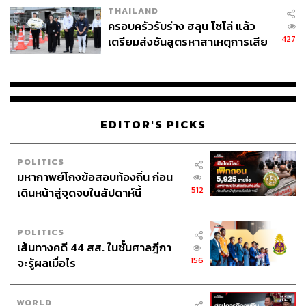
THAILAND
ครอบครัวรับร่าง ฮลุน โซโล่ แล้ว
427
เตรียมส่งชันสูตรหาสาเหตุการเสีย
ชีวิต
EDITOR'S PICKS
POLITICS
มหากาพย์โกงข้อสอบท้องถิ่น ก่อน
512
เดินหน้าสู่จุดจบในสัปดาห์นี้
POLITICS
เส้นทางคดี 44 สส. ในชั้นศาลฎีกา
156
จะรู้ผลเมื่อไร
WORLD