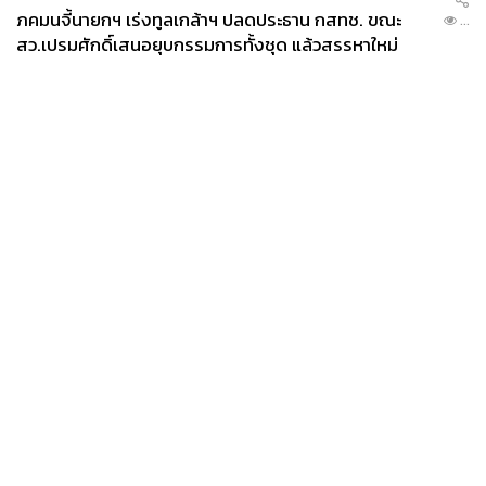
ภคมนจี้นายกฯ เร่งทูลเกล้าฯ ปลดประธาน กสทช. ขณะ
...
สว.เปรมศักดิ์เสนอยุบกรรมการทั้งชุด แล้วสรรหาใหม่
News
Wealth
Pop
Podcast
Video
Now
Opinion
Careers
Events
Privacy
About
Contact
Policy
FOR
ADVERTISING
MEMBERSHIP