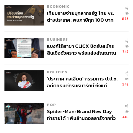
ECONOMIC
เทียบรายจ่ายบุคลากรรัฐ ไทย vs.
873
ต่างประเทศ: พบภาษีทุก 100 บาท
ของคนไทยใช้ไปกับข้าราชการเฉียด
40 บาท
BUSINESS
แบงก์ไร้สาขา CLICX ปิดรับสมัคร
747
สินเชื่อชั่วคราว พร้อมส่งสัญญาณ
เตือนกลุ่มกู้เงินผิดวัตถุประสงค์-ให้
ข้อมูลเท็จ เตรียมดำเนินคดีเด็ดขาด
POLITICS
‘ประภาศ คงเอียด’ กรรมการ ป.ป.ช.
542
อดีตอธิบดีกรมธนารักษ์ ถึงแก่
อนิจกรรม
POP
Spider-Man: Brand New Day
445
ทำรายได้ 1 พันล้านดอลลาร์จากทั่ว
โลกภายใน 6 วัน