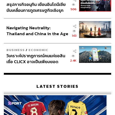
สรุปภารกิจอนุทิน เยือนอินโดนีเซีย
506
ขับเคลื่อนการทูตเศรษฐกิจเชิงรุก
ประกาศหุ้นส่วนยุทธศาสตร์ไทย –
อินโดนีเซีย
Navigating Neutrality:
Thailand and China in the Age
143
of a New Global Order
BUSINESS
/
ECONOMIC
วิเคราะห์ปรากฏการณ์คนแห่ขอสิน
2.4K
เชื่อ CLICX อาจเป็นเพียงยอด
ภูเขาน้ำแข็ง ของปัญหาหนี้ครัว
เรือนไทยที่ถูกซุกไว้
LATEST STORIES