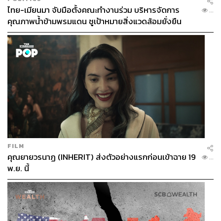
ไทย-เมียนมา จับมือตั้งคณะทำงานร่วม บริหารจัดการ
...
คุณภาพน้ำข้ามพรมแดน ชูเป้าหมายสิ่งแวดล้อมยั่งยืน
FILM
คุณยายวรนาฏ (INHERIT) ส่งตัวอย่างแรกก่อนเข้าฉาย 19
...
พ.ย. นี้