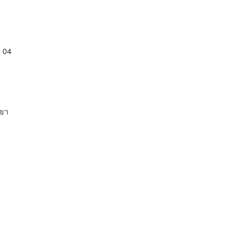
์ 04
เขา