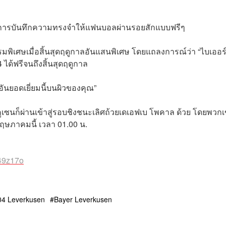
สนอการบันทึกความทรงจำให้แฟนบอลผ่านรอยสักแบบฟรีๆ
รรมพิเศษเมื่อสิ้นสุดฤดูกาลอันแสนพิเศษ โดยแถลงการณ์ว่า “ไบเออร
ด้ฟรีจนถึงสิ้นสุดฤดูกาล
ันยอดเยี่ยมนี้บนผิวของคุณ”
คูเซนก็ผ่านเข้าสู่รอบชิงชนะเลิศถ้วยเดเอฟเบ โพคาล ด้วย โดยพวก
พฤษภาคมนี้ เวลา 01.00 น.
r49z17o
04 Leverkusen
Bayer Leverkusen