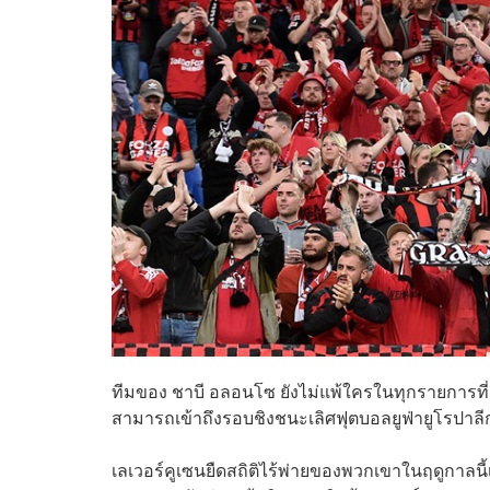
ทีมของ ชาบี อลอนโซ ยังไม่แพ้ใครในทุกรายการที่ล
สามารถเข้าถึงรอบชิงชนะเลิศฟุตบอลยูฟ่ายูโรปาลีกเ
เลเวอร์คูเซนยืดสถิติไร้พ่ายของพวกเขาในฤดูกาลนี