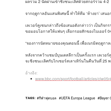
ผลรวม 2 นัดผ่านเข้าชิงชนะเลิศด้วยสกอร์รวม 4-2
จากฤดูกาลอันแสนพิเศษนี้ ทำให้ทีม ‘ห้างยา’ เ
เลเวอร์คูเซนกล่าวถึงข้อเสนอดังกล่าวว่า เป็นกิจก
ขอมอบโอกาสให้แฟนๆ เลือกรอยสักของไบเออร์ 04 ไ
“จองการนัดหมายของคุณตอนนี้ เพื่อเนรมิตฤดูกาลอ
หลังจากคว้าแชมป์บุนเดสลีกาเป็นครั้งแรก เลเวอร์
จะชิงชนะเลิศกับไกเซอร์สเลาเทิร์นในคืนวันที่ 25 
อ้างอิง:
www.bbc.com/sport/football/articles/clw05
TAGS:
กีฬาฟุตบอล
UEFA Europa League
Bayer 