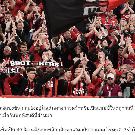
งแข่งขัน และยังอยู่ในเส้นทางการคว้าทริปเปิลแชมป์ในฤดูกาลนี้ 
มื่อวันพฤหัสบดีที่ผ่านมา
้เพิ่มเป็น 49 นัด หลังจากพลิกกลับมาเสมอกับ อาแอส โรมา 2-2 ทำใ