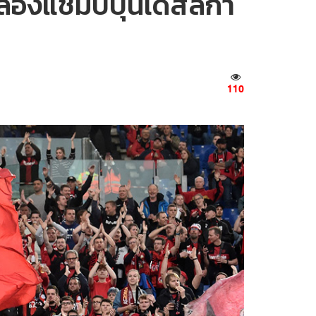
อฉลองแชมป์บุนเดสลีกา
110