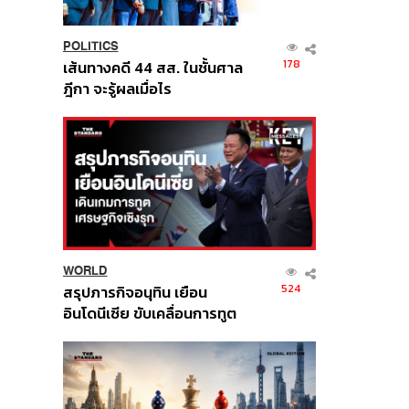
POLITICS
178
เส้นทางคดี 44 สส. ในชั้นศาล
ฎีกา จะรู้ผลเมื่อไร
WORLD
524
สรุปภารกิจอนุทิน เยือน
อินโดนีเซีย ขับเคลื่อนการทูต
เศรษฐกิจเชิงรุก ประกาศหุ้น
ส่วนยุทธศาสตร์ไทย –
อินโดนีเซีย