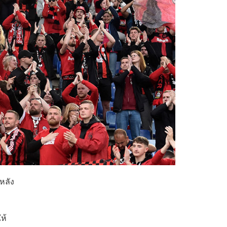
หลัง
ห้