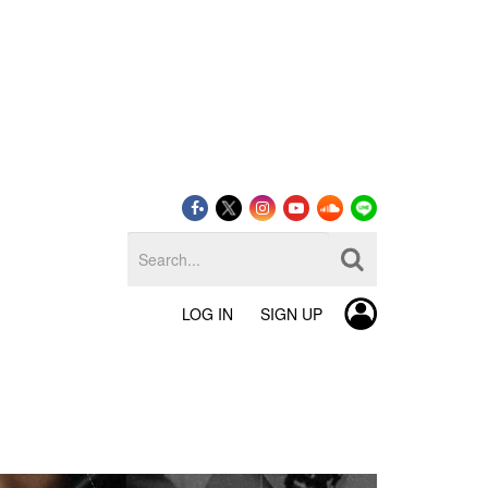
LOG IN
SIGN UP