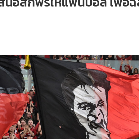
น เสนอสักฟรีให้แฟนบอล เพื่