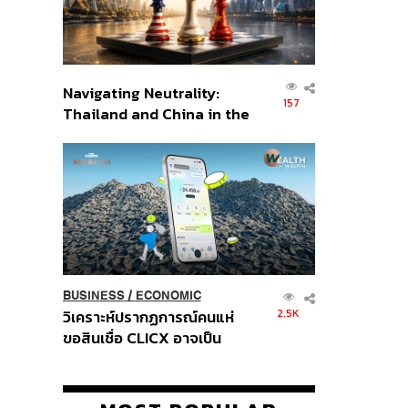
Navigating Neutrality:
157
Thailand and China in the
Age of a New Global
Order
BUSINESS
/
ECONOMIC
2.5K
วิเคราะห์ปรากฏการณ์คนแห่
ขอสินเชื่อ CLICX อาจเป็น
เพียงยอดภูเขาน้ำแข็ง ของ
ปัญหาหนี้ครัวเรือนไทยที่ถูกซุก
ไว้