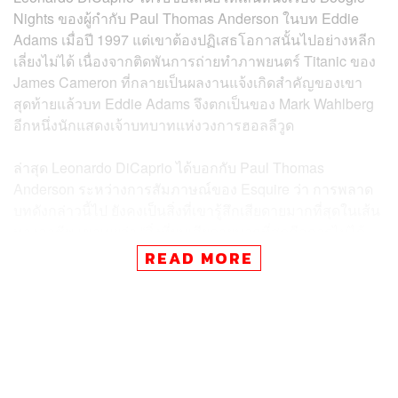
Nights ของผู้กำกับ Paul Thomas Anderson ในบท Eddie
Adams เมื่อปี 1997 แต่เขาต้องปฏิเสธโอกาสนั้นไปอย่างหลีก
เลี่ยงไม่ได้ เนื่องจากติดพันการถ่ายทำภาพยนตร์ Titanic ของ
James Cameron ที่กลายเป็นผลงานแจ้งเกิดสำคัญของเขา
สุดท้ายแล้วบท Eddie Adams จึงตกเป็นของ Mark Wahlberg
อีกหนึ่งนักแสดงเจ้าบทบาทแห่งวงการฮอลลีวูด
ล่าสุด Leonardo DiCaprio ได้บอกกับ Paul Thomas
Anderson ระหว่างการสัมภาษณ์ของ Esquire ว่า การพลาด
บทดังกล่าวนี้ไป ยังคงเป็นสิ่งที่เขารู้สึกเสียดายมากที่สุดในเส้น
ทางอาชีพ เขาเผยว่า “สิ่งที่ผมเสียดายมากที่สุดคือการไม่ได้
แสดงหนังเรื่อง Boogie Nights มันเป็นภาพยนตร์ที่ลึกซึ้งที่สุด
READ MORE
ในยุคของผมแล้ว
“ผมจินตนาการให้คนอื่นนอกจาก Mark มาเล่นเรื่องนี้ไม่ออก
แต่ตอนที่ผมได้ดูหนังเรื่องนี้ผมคิดว่ามันเป็นผลงานชั้นเยี่ยม
เลยล่ะ”