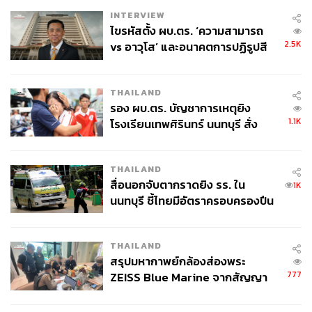
INTERVIEW
ไขรหัสตั้ง ผบ.ตร. ‘ความสามารถ
2.5K
vs อาวุโส’ และอนาคตการปฏิรูปสี
กากี กับ พล.ต.อ. เอก อังสนานนท์
THAILAND
รอง ผบ.ตร. บัญชาการเหตุยิง
1.1K
โรงเรียนเทพศิรินทร์ นนทบุรี สั่ง
ค้นหา 2 รอบยืนยันไร้คนติดค้าง พบ
ศพปู่-ย่าที่บ้านพักผู้ก่อเหตุ
THAILAND
สื่อนอกจับตากราดยิง รร. ใน
1K
นนทบุรี ชี้ไทยมีอัตราครอบครองปืน
สูงในระดับต้นของภูมิภาค
THAILAND
สรุปมหากาพย์กล้องส่องพระ
777
ZEISS Blue Marine จากสัญญา
ผลิต 8.3 ล้าน สู่ข้อพิพาท ‘มา
เวลล์ฯ’ ฟ้อง ‘โทน บางแค’ ผิดนัด