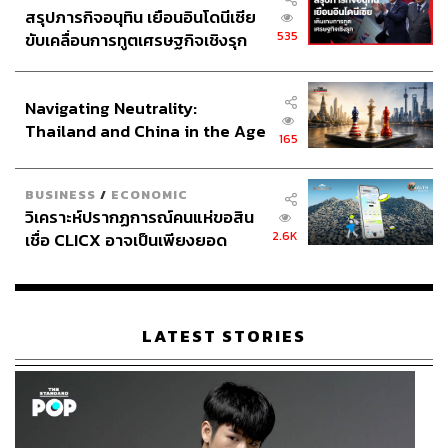
สรุปภารกิจอนุทิน เยือนอินโดนีเซีย
535
ขับเคลื่อนการทูตเศรษฐกิจเชิงรุก
ประกาศหุ้นส่วนยุทธศาสตร์ไทย –
อินโดนีเซีย
Navigating Neutrality:
Thailand and China in the Age
165
of a New Global Order
BUSINESS
/
ECONOMIC
วิเคราะห์ปรากฏการณ์คนแห่ขอสิน
2.6K
เชื่อ CLICX อาจเป็นเพียงยอด
ภูเขาน้ำแข็ง ของปัญหาหนี้ครัว
เรือนไทยที่ถูกซุกไว้
LATEST STORIES