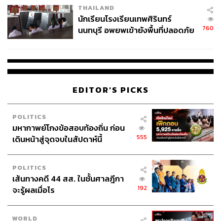
THAILAND
จ่ายหนี้-แอบระบุแบรนด์
นักเรียนโรงเรียนเทพศิรินทร์
760
นนทบุรี อพยพเข้ายังพื้นที่ปลอดภัย
ชั่วคราว หลังเหตุใช้อาวุธปืนภายใน
โรงเรียนคลี่คลาย
EDITOR'S PICKS
POLITICS
มหากาพย์โกงข้อสอบท้องถิ่น ก่อน
555
เดินหน้าสู่จุดจบในสัปดาห์นี้
POLITICS
เส้นทางคดี 44 สส. ในชั้นศาลฎีกา
192
จะรู้ผลเมื่อไร
WORLD