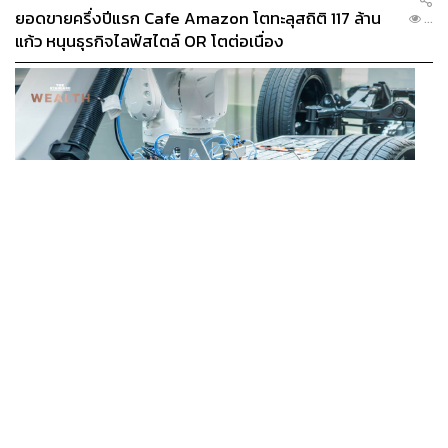
ยอดขายครึ่งปีแรก Cafe Amazon โตทะลุสถิติ 117 ล้าน
...
แก้ว หนุนธุรกิจไลฟ์สไตล์ OR โตต่อเนื่อง
BUSINESS
/
ECONOMIC
‘เอกนิติ’ เล็งงัดมาตรการใหม่ ลดภาษีสรรพสามิต หวังดึง
...
ผู้ผลิต EV มาตั้งโรงงานในไทย