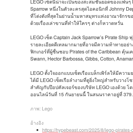
LEGO เซ็ตนี้น่าจะเป็นของสะสมชั้นยอดของแฟนๆ P
Sparrow หนึ่งในตัวละครสุดไอคอนิกที่ Johnny Depp
ที่โด่งดังที่สุดในย่านน้ำมหาสมุทรแห่งอาณาจักรขอ
ด้วยเรื่องเล่าขานที่ทำให้ใครๆ ต่างก็หวาดหวั่น
LEGO เซ็ต Captain Jack Sparrow’s Pirate Ship พุ่ง
รายละเอียดดีเทลมากมายที่อาจมีความท้าทายอย่างสูงต
ฟิกเกอร์ที่ผู้ชื่นชอบ Pirates of the Caribbean คุ้นเ
Swann, Hector Barbossa, Gibbs, Cotton, Anamar
LEGO ตั้งใจออกแบบเซ็ตเรือแบล็กเพิร์ลให้มีความยา
ได้มี LEGO เซ็ตเรือลำงามที่ดูยิ่งใหญ่สำหรับวาง
สำคัญกับป๊อปคัลเจอร์ของบริษัท LEGO เองด้วย โดย
ออนไลน์วันที่ 15 กันยายนนี้ ในสนนราคาอยู่ที่ 37
ภาพ: Lego
อ้างอิง
https://hypebeast.com/2025/8/lego-pirates