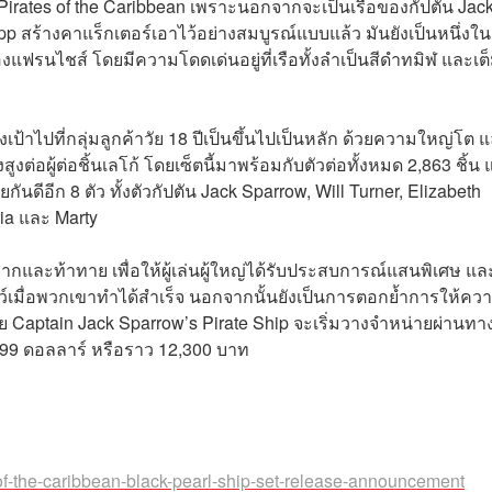
irates of the Caribbean เพราะนอกจากจะเป็นเรือของกัปตัน Jac
 สร้างคาแร็กเตอร์เอาไว้อย่างสมบูรณ์แบบแล้ว มันยังเป็นหนึ่งใน
งแฟรนไชส์ โดยมีความโดดเด่นอยู่ที่เรือทั้งลำเป็นสีดำทมิฬ และเต
เป้าไปที่กลุ่มลูกค้าวัย 18 ปีเป็นขึ้นไปเป็นหลัก ด้วยความใหญ่โต 
่อผู้ต่อชิ้นเลโก้ โดยเซ็ตนี้มาพร้อมกับตัวต่อทั้งหมด 2,863 ชิ้น
คยกันดีอีก 8 ตัว ทั้งตัวกัปตัน Jack Sparrow, Will Turner, Elizabeth
ia และ Marty
กและท้าทาย เพื่อให้ผู้เล่นผู้ใหญ่ได้รับประสบการณ์แสนพิเศษ และ
โชว์เมื่อพวกเขาทำได้สำเร็จ นอกจากนั้นยังเป็นการตอกย้ำการให้คว
 Captain Jack Sparrow’s Pirate Ship จะเริ่มวางจำหน่ายผ่านทา
9.99 ดอลลาร์ หรือราว 12,300 บาท
-of-the-caribbean-black-pearl-ship-set-release-announcement