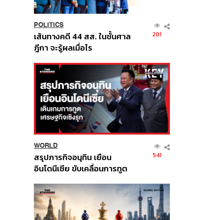
POLITICS
201
เส้นทางคดี 44 สส. ในชั้นศาล
ฎีกา จะรู้ผลเมื่อไร
WORLD
541
สรุปภารกิจอนุทิน เยือน
อินโดนีเซีย ขับเคลื่อนการทูต
เศรษฐกิจเชิงรุก ประกาศหุ้น
ส่วนยุทธศาสตร์ไทย –
อินโดนีเซีย