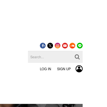
LOG IN
SIGN UP