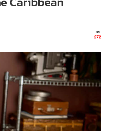
the Caribbean
272