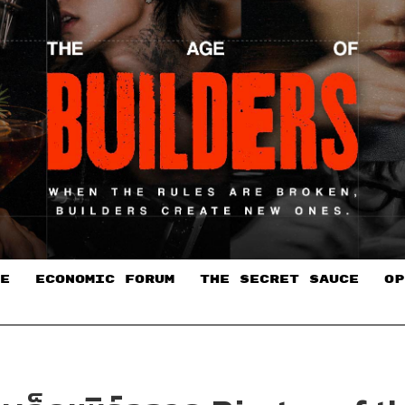
E
ECONOMIC FORUM
THE SECRET SAUCE​
OP