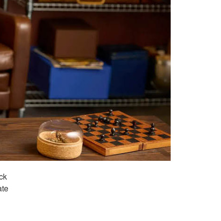
ck
ate