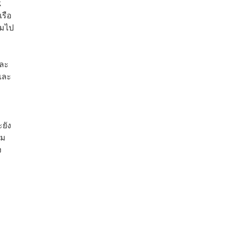
k
เรือ
็มไป
และ
 และ
ยัง
าม
ง