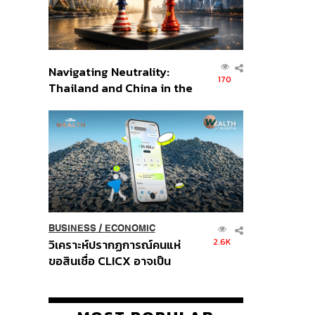
Navigating Neutrality:
170
Thailand and China in the
Age of a New Global
Order
BUSINESS
/
ECONOMIC
2.6K
วิเคราะห์ปรากฏการณ์คนแห่
ขอสินเชื่อ CLICX อาจเป็น
เพียงยอดภูเขาน้ำแข็ง ของ
ปัญหาหนี้ครัวเรือนไทยที่ถูกซุก
ไว้