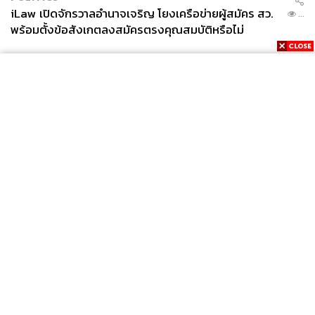
iLaw เปิดจักรวาลอำนาจเจริญ โยงเครือข่ายผู้สมัคร สว.
...
พร้อมตั้งข้อสังเกตลงสมัครตรงคุณสมบัติหรือไม่
News
Wealth
Pop
Podcast
Video
Now
Opinion
Careers
Events
Privacy
About
Contact
Policy
FOR
ADVERTISING
MEMBERSHIP