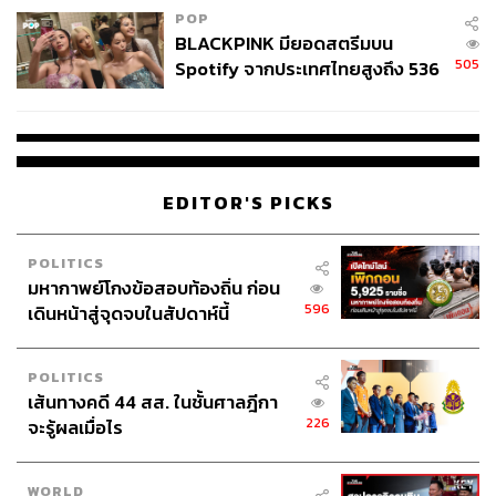
POP
BLACKPINK มียอดสตรีมบน
505
Spotify จากประเทศไทยสูงถึง 536
ล้านครั้ง ตลอด 10 ปีที่ผ่านมา
EDITOR'S PICKS
POLITICS
มหากาพย์โกงข้อสอบท้องถิ่น ก่อน
596
เดินหน้าสู่จุดจบในสัปดาห์นี้
POLITICS
เส้นทางคดี 44 สส. ในชั้นศาลฎีกา
226
จะรู้ผลเมื่อไร
WORLD