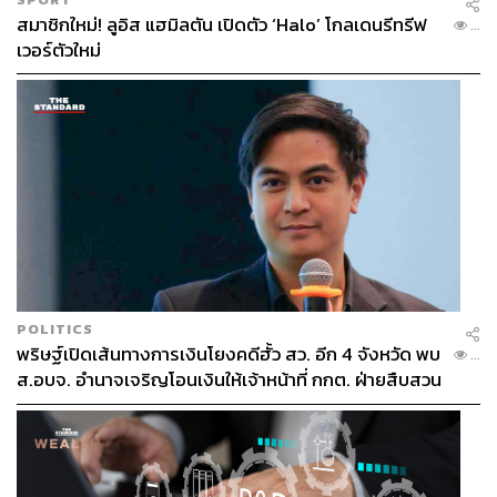
262
สมาชิกใหม่! ลูอิส แฮมิลตัน เปิดตัว ‘Halo’ โกลเดนรีทรีฟ
...
เวอร์ตัวใหม่
ABOUT THE AUTHOR
คริสตอฟเฟอร์ สเวนซัน
บรรณาธิการแฟชั่นและคัลเจอร์ต่างประเทศ
ประจำสำนักข่าว THE STANDARD
POLITICS
พริษฐ์เปิดเส้นทางการเงินโยงคดีฮั้ว สว. อีก 4 จังหวัด พบ
...
ส.อบจ. อำนาจเจริญโอนเงินให้เจ้าหน้าที่ กกต. ฝ่ายสืบสวน