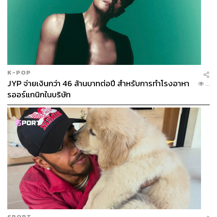
K-POP
JYP จ่ายเงินกว่า 46 ล้านบาทต่อปี สำหรับการทำโรงอาหา
...
ภาพ:
Christopher Polk/WWD via Getty Images
รออร์แกนิกในบริษัท
TAGS:
Met Gala 2026
New York
Cher
Kate Moss
Charli XCX
ROSÉ
Met Gala
Vittoria Ceretti
aespa
Karina
Rihanna
SPORT