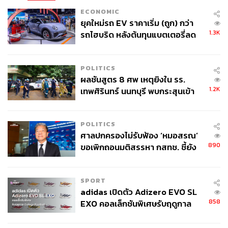
ECONOMIC
ยุคใหม่รถ EV ราคาเริ่ม (ถูก) กว่า
1.3K
รถไฮบริด หลังต้นทุนแบตเตอรี่ลด
ลง - จีนแห่บุกตลาดเกิดใหม่
POLITICS
ผลชันสูตร 8 ศพ เหตุยิงใน รร.
1.2K
เทพศิรินทร์ นนทบุรี พบกระสุนเข้า
จุดสำคัญ ‘ศีรษะ-หน้าอก’ ครูถูกยิง
4 นัด จากระยะไกล
POLITICS
ศาลปกครองไม่รับฟ้อง ‘หมอสรณ’
890
ขอเพิกถอนมติสรรหา กสทช. ชี้ยัง
ไม่ใช่ผู้เดือดร้อนเสียหาย
SPORT
adidas เปิดตัว Adizero EVO SL
858
EXO คอลเล็กชันพิเศษรับฤดูกาล
College Football