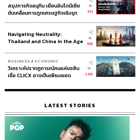
สรุปภารกิจอนุทิน เยือนอินโดนีเซีย
551
ขับเคลื่อนการทูตเศรษฐกิจเชิงรุก
ประกาศหุ้นส่วนยุทธศาสตร์ไทย –
อินโดนีเซีย
Navigating Neutrality:
Thailand and China in the Age
186
of a New Global Order
BUSINESS
/
ECONOMIC
วิเคราะห์ปรากฏการณ์คนแห่ขอสิน
2.6K
เชื่อ CLICX อาจเป็นเพียงยอด
ภูเขาน้ำแข็ง ของปัญหาหนี้ครัว
เรือนไทยที่ถูกซุกไว้
LATEST STORIES