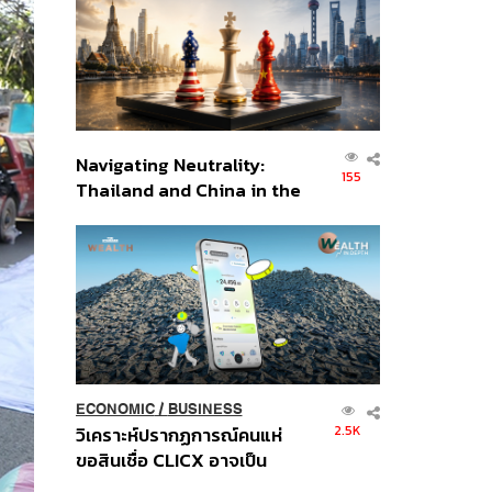
อินโดนีเซีย
Navigating Neutrality:
155
Thailand and China in the
Age of a New Global
Order
ECONOMIC
/
BUSINESS
2.5K
วิเคราะห์ปรากฏการณ์คนแห่
ขอสินเชื่อ CLICX อาจเป็น
เพียงยอดภูเขาน้ำแข็ง ของ