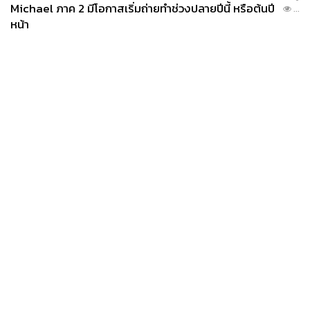
Michael ภาค 2 มีโอกาสเริ่มถ่ายทำช่วงปลายปีนี้ หรือต้นปี
...
หน้า
News
Wealth
Pop
Podcast
Video
Now
Opinion
Careers
Events
Privacy
About
Contact
Policy
FOR
ADVERTISING
MEMBERSHIP