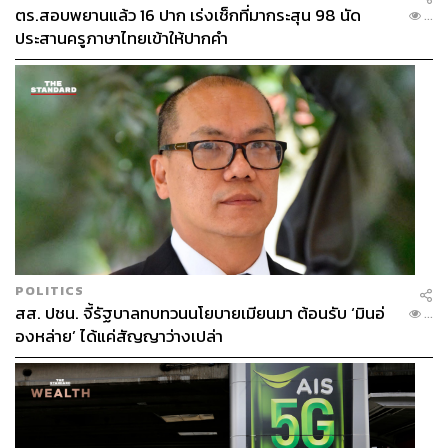
ตร.สอบพยานแล้ว 16 ปาก เร่งเช็กที่มากระสุน 98 นัด
...
ประสานครูภาษาไทยเข้าให้ปากคำ
POLITICS
สส. ปชน. จี้รัฐบาลทบทวนนโยบายเมียนมา ต้อนรับ ‘มินอ่
...
องหล่าย’ ได้แค่สัญญาว่างเปล่า