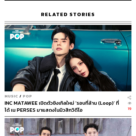
RELATED STORIES
MUSIC
/
POP
INC MATAWEE เปิดตัวซิงเกิลใหม่ ‘รอบที่ล้าน (Loop)’ ที่
19
ได้ เน PERSES มาแสดงในมิวสิกวิดีโอ
2. ต้าห์อู๋ พิทยา –
เป็นไรมั้ย (WOULD YOU MIND?)