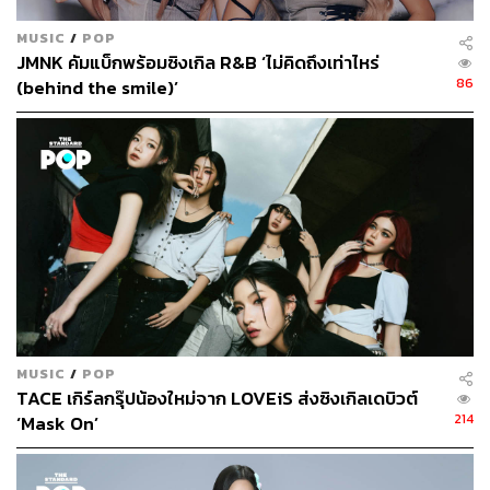
MUSIC
/
POP
JMNK คัมแบ็กพร้อมซิงเกิล R&B ‘ไม่คิดถึงเท่าไหร่
86
(behind the smile)’
4. Geler –
GOT IT (ก็อต-จิ)
MUSIC
/
POP
TACE เกิร์ลกรุ๊ปน้องใหม่จาก LOVEiS ส่งซิงเกิลเดบิวต์
214
‘Mask On’