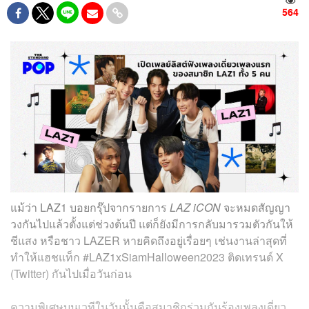
564
แม้ว่า LAZ1 บอยกรุ๊ปจากรายการ
LAZ iCON
จะหมดสัญญา
วงกันไปแล้วตั้งแต่ช่วงต้นปี แต่ก็ยังมีการกลับมารวมตัวกันให้
ชีแสง หรือชาว LAZER หายคิดถึงอยู่เรื่อยๆ เช่นงานล่าสุดที่
ทำให้แฮชแท็ก #LAZ1xSiamHalloween2023 ติดเทรนด์ X
(Twitter) กันไปเมื่อวันก่อน
ความพิเศษบนเวทีในวันนั้นคือสมาชิกร่วมกันร้องเพลงเดี่ยว