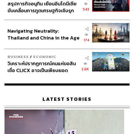
สรุปภารกิจอนุทิน เยือนอินโดนีเซีย
543
ขับเคลื่อนการทูตเศรษฐกิจเชิงรุก
ประกาศหุ้นส่วนยุทธศาสตร์ไทย –
อินโดนีเซีย
Navigating Neutrality:
Thailand and China in the Age
174
of a New Global Order
BUSINESS
/
ECONOMIC
วิเคราะห์ปรากฏการณ์คนแห่ขอสิน
2.6K
เชื่อ CLICX อาจเป็นเพียงยอด
ภูเขาน้ำแข็ง ของปัญหาหนี้ครัว
เรือนไทยที่ถูกซุกไว้
LATEST STORIES