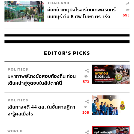
THAILAND
คืบหน้าเหตุยิงโรงเรียนเทพศิรินทร์
693
นนทบุรี ดับ 6 ศพ โฆษก ตร. เร่ง
ABOUT THE AUTHOR
สอบปมขโมยปืนปู่ก่อเหตุ
หทัยธาร ฉัตรเลิศมงคล
นักศึกษาเอกภาษาศาสตร์ สนใจภาษา
วัฒนธรรม และชีวิตขับเคลื่อนด้วยการติ่ง
เสมอมา
EDITOR'S PICKS
POLITICS
มหากาพย์โกงข้อสอบท้องถิ่น ก่อน
573
เดินหน้าสู่จุดจบในสัปดาห์นี้
POLITICS
เส้นทางคดี 44 สส. ในชั้นศาลฎีกา
208
จะรู้ผลเมื่อไร
WORLD