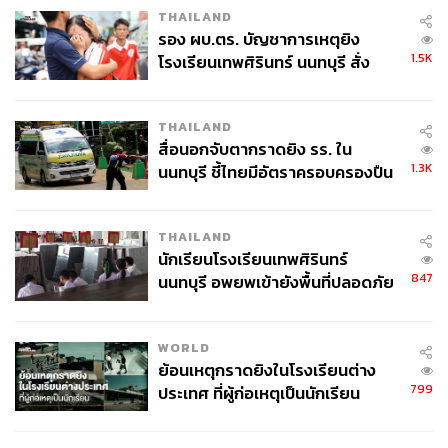
THAILAND
รอง ผบ.ตร. บัญชาการเหตุยิง
1.5K
โรงเรียนเทพศิรินทร์ นนทบุรี สั่ง
ค้นหา 2 รอบยืนยันไร้คนติดค้าง พบ
ศพปู่-ย่าที่บ้านพักผู้ก่อเหตุ
THAILAND
สื่อนอกจับตากราดยิง รร. ใน
ภาพประกอบ:
นิสากร ฤทธาภัย
1.3K
นนทบุรี ชี้ไทยมีอัตราครอบครองปืน
สูงในระดับต้นของภูมิภาค
TAGS:
LAZ1
ต้าห์อู๋-พิทยา แซ่ฉั่ว
ออฟโรด-กันตภณ จินดาทวีผล
THAILAND
ไดร์ม่อน-ณรกร ณิชกุลธนโชติ
นักเรียนโรงเรียนเทพศิรินทร์
เจลเลอร์-กฤติมุก จันทร์ชื่น
T-POP
847
นนทบุรี อพยพเข้ายังพื้นที่ปลอดภัย
ชั่วคราว หลังเหตุใช้อาวุธปืนภายใน
โรงเรียนคลี่คลาย
WORLD
ย้อนเหตุกราดยิงในโรงเรียนต่าง
799
ประเทศ ที่ผู้ก่อเหตุเป็นนักเรียน
563