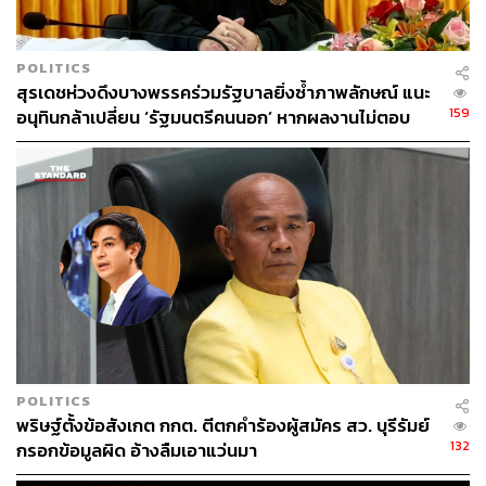
POLITICS
สุรเดชห่วงดึงบางพรรคร่วมรัฐบาลยิ่งซ้ำภาพลักษณ์ แนะ
159
อนุทินกล้าเปลี่ยน ‘รัฐมนตรีคนนอก’ หากผลงานไม่ตอบ
โจทย์ เปิดทางคนเก่งช่วยประเทศ
POLITICS
พริษฐ์ตั้งข้อสังเกต กกต. ตีตกคำร้องผู้สมัคร สว. บุรีรัมย์
132
กรอกข้อมูลผิด อ้างลืมเอาแว่นมา