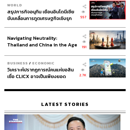
WORLD
สรุปภารกิจอนุทิน เยือนอินโดนีเซีย
557
ขับเคลื่อนการทูตเศรษฐกิจเชิงรุก
ประกาศหุ้นส่วนยุทธศาสตร์ไทย –
อินโดนีเซีย
Navigating Neutrality:
Thailand and China in the Age
191
of a New Global Order
BUSINESS
/
ECONOMIC
วิเคราะห์ปรากฏการณ์คนแห่ขอสิน
2.7K
เชื่อ CLICX อาจเป็นเพียงยอด
ภูเขาน้ำแข็ง ของปัญหาหนี้ครัว
เรือนไทยที่ถูกซุกไว้
LATEST STORIES