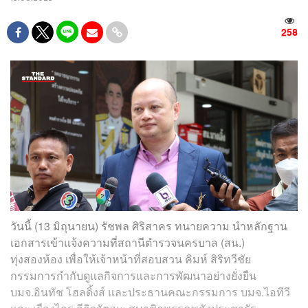
258
วันนี้ (13 มิถุนายน) รัชพล ศิริสาคร ทนายความ นำหลักฐาน
เอกสารเข้าแจ้งความที่สถานีตำรวจนครบาล (สน.)
ทุ่งสองห้อง เพื่อให้เจ้าหน้าที่สอบสวน คิมห์ สิริทวีชัย
กรรมการกำกับดูแลกิจการและการพัฒนาอย่างยั่งยืน
บมจ.อินทัช โฮลดิ้งส์ และประธานคณะกรรมการ บมจ.ไอทีวี