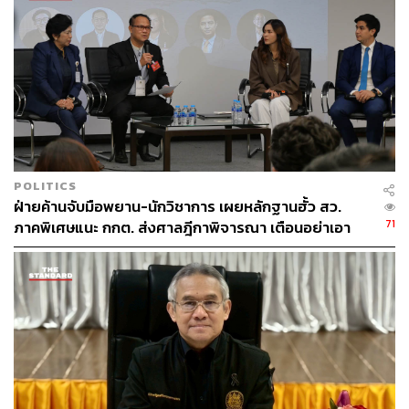
258
ABOUT THE AUTHOR
THE STANDARD TEAM
POLITICS
กองบรรณาธิการ THE STANDARD
ฝ่ายค้านจับมือพยาน-นักวิชาการ เผยหลักฐานฮั้ว สว.
71
ภาคพิเศษแนะ กกต. ส่งศาลฎีกาพิจารณา เตือนอย่าเอา
ตัวเป็นตู้รับกระสุนแทน