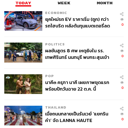
TODAY
WEEK
MONTH
ECONOMIC
ยุคใหม่รถ EV ราคาเริ่ม (ถูก) กว่า
0
รถไฮบริด หลังต้นทุนแบตเตอรี่ลด
ลง - จีนแห่บุกตลาดเกิดใหม่
POLITICS
ผลชันสูตร 8 ศพ เหตุยิงใน รร.
0
เทพศิรินทร์ นนทบุรี พบกระสุนเข้า
จุดสำคัญ ‘ศีรษะ-หน้าอก’ ครูถูกยิง
4 นัด จากระยะไกล
POP
นาคี๓ ครุฑา นาคี เผยภาพชุดแรก
0
พร้อมปักวันฉาย 22 ต.ค. นี้
THAILAND
เมื่อถนนกลายเป็นรันเวย์ ‘แยกริน
0
คำ’ จัด LANNA HAUTE
COUTURE กลางสายฝน