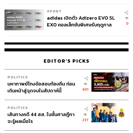
SPORT
adidas เปิดตัว Adizero EVO SL
0
EXO คอลเล็กชันพิเศษรับฤดูกาล
College Football
EDITOR'S PICKS
POLITICS
มหากาพย์โกงข้อสอบท้องถิ่น ก่อน
601
เดินหน้าสู่จุดจบในสัปดาห์นี้
POLITICS
เส้นทางคดี 44 สส. ในชั้นศาลฎีกา
237
จะรู้ผลเมื่อไร