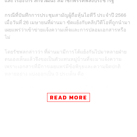
และ เรืองไกร ลีกิจวัฒนะ สมาชิกพรรคพลังประชารัฐ
กรณีที่บันทึกการประชุมสามัญผู้ถือหุ้นไอทีวี ประจำปี 2566
เมื่อวันที่ 26 เมษายนที่ผ่านมา ขัดแย้งกับคลิปวิดีโอที่ถูกนำมา
เผยแพร่ว่าเข้าข่ายแจ้งความเท็จและการปลอมเอกสารหรือ
ไม่
โดยรัชพลกล่าวว่า ที่ผ่านมามีการโต้แย้งกันไปมาหลายฝ่าย
ตนเองเห็นแล้วจึงขอเป็นตัวแทนหมู่บ้านที่จะมาแจ้งความ
เพราะเอกสารที่มีการเผยแพร่มีข้อพิรุธและความผิดปกติ
หลายอย่าง แบ่งออกเป็น 3 ประเด็น คือ
คลิปวิดีโอและเอกสารการบันทึกนั้นไม่ตรงกัน
การที่ จตุรงค์ สุขเอียด ระบุว่ามีการลบไฟล์หลังการ
READ MORE
ประชุมนั้น ซึ่งไม่รู้ว่าลบทำไม ลบจริงหรือไม่ จึงอยาก
ให้ตำรวจไปตรวจสอบไฟล์ดังกล่าว
คิมห์ออกหนังสือมาบอกให้หน่วยงานอื่นไปตรวจสอบ
เอกสารการประชุมทั้งที่ตนเองเป็นคนลงลายมือชื่อและ
เป็นประธานการประชุม ซึ่งจะต้องรับรู้เรื่องราวทั้งหมด