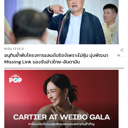
POLITICS
อนุทินย้ำพับโครงการแลนด์บริดจ์เพราะไม่คุ้ม มุ่งพัฒนา
...
Missing Link รองรับอ่าวไทย-อันดามัน