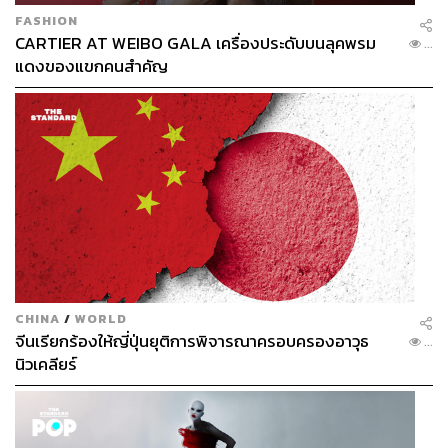
FASHION
CARTIER AT WEIBO GALA เครื่องประดับบนลุคพรม
...
แดงของแขกคนสำคัญ
CHINA
/
WORLD
จีนเรียกร้องให้ญี่ปุ่นยุติการพิจารณาครอบครองอาวุธ
...
นิวเคลียร์