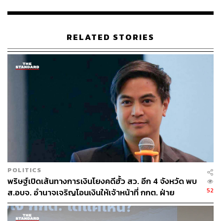
และอยากให้ตำรวจไปตรวจสอบว่าเอกสารบันทึกการประชุม
เป็นเท็จหรือไม่ และเข้าข่ายผู้ที่ทำเอกสารปลอมจะมีความผิด
ตามประมวลกฎหมายอาญา มาตรา 264 จำคุกไม่เกิน 3 ปี
RELATED STORIES
หรือปรับไม่เกิน 60,000 บาท หรือทั้งจำทั้งปรับ
ส่วนหลังจากนี้หากทางคิมห์หรือเรืองไกลจะฟ้องกลับตนเองก็
ไม่กลัว เพราะเป็นสิทธิ์ของพลเมืองที่พบเห็นสิ่งผิดปกติและ
อยากให้มีการตรวจสอบ ส่วนที่ตนไม่ไปยื่นให้ กกต. ตรวจ
สอบ ก็มองว่าเป็นการทำงานที่ล่าช้า เพราะหาก กกต. ตรวจ
สอบพบความผิดก็ต้องมาแจ้งความที่ สน. เช่นกัน
TAGS:
การถือหุ้นสื่อ
บริษัท อินทัช โฮลดิ้งส์ จำกัด (มหาชน)
รัชพล ศิริสาคร
คิมห์ สิริทวีชัย
ITV
สำนักงานคณะกรรมการการเลือกตั้ง (กกต.)
POLITICS
เรืองไกร ลีกิจวัฒนะ
พรรคพลังประชารัฐ
พริษฐ์เปิดเส้นทางการเงินโยงคดีฮั้ว สว. อีก 4 จังหวัด พบ
52
ส.อบจ. อำนาจเจริญโอนเงินให้เจ้าหน้าที่ กกต. ฝ่าย
สืบสวน