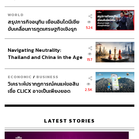
www.thairath.co.th/content/1277229
twitter.com/weeranan
WORLD
สรุปภารกิจอนุทิน เยือนอินโดนีเซีย
TAGS:
สุรชาติ เทียนทอง
ยิ่งชีพ อัชฌานนท์
iLaw
524
ขับเคลื่อนการทูตเศรษฐกิจเชิงรุก
พรรคเพื่อไทย
โรคพิษสุนัขบ้า
พลภูมิ วิภัติภูมิประเทศ
ประกาศหุ้นส่วนยุทธศาสตร์ไทย –
สกลธี ภัททิยกุล
คสช.
อินโดนีเซีย
Navigating Neutrality:
Thailand and China in the Age
157
of a New Global Order
ECONOMIC
/
BUSINESS
วิเคราะห์ปรากฏการณ์คนแห่ขอสิน
2.5K
เชื่อ CLICX อาจเป็นเพียงยอด
63
ภูเขาน้ำแข็ง ของปัญหาหนี้ครัว
เรือนไทยที่ถูกซุกไว้
ABOUT THE AUTHOR
LATEST STORIES
ธนกร วงษ์ปัญญา
บรรณาธิการข่าวในประเทศ กอง
บรรณาธิการข่าว THE STANDARD