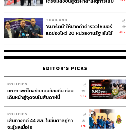
เตรียมส่งชันสูตรหาสาเหตุการเสีย
บรรยากาศที่รัฐบาลประกาศว่าจะมีการเลือกตั้งในอนาคต
ชีวิต
ด้วย
THAILAND
จากการตรวจสอบข้อมูลพบว่า สุรชาติ เทียนทอง เป็นอดีต
‘ธนารัตน์’ ให้ปากคำตำรวจไซเบอร์
467
ส.ส. กทม. พรรคเพื่อไทย เขต 11 ครอบคลุมพื้นที่: เขตหลักสี่
แฉช่องโหว่ 20 หน่วยงานรัฐ ยันไร้
นัยทางการเมือง
และเขตดอนเมือง (เฉพาะแขวงสนามบิน) โดยคู่แข่งทางการ
เมืองของเขาคือ สกลธี ภัททิยกุล อดีตผู้สมัครจาก
ประชาธิปัตย์ ที่แพ้ให้กับสุรชาติในการเลือกตั้งครั้งหลังสุด
ขณะที่ปัจจุบันสกลธีดำรงตำแหน่งเป็นรองผู้ว่าฯ กทม. คุม
กทม. ในโซนเหนือ ซึ่งเขตหลักสี่อยู่ในโซน กทม. เหนือ
EDITOR'S PICKS
ขณะที่มีรายงานว่า วันนี้สุรชาติและทีมงานได้ลงพื้นที่ให้
POLITICS
บริการฉีดวัดซีนสุนัขและแมวให้กับประชาชนตามปกติ
มหากาพย์โกงข้อสอบท้องถิ่น ก่อน
532
เดินหน้าสู่จุดจบในสัปดาห์นี้
อ้างอิง:
www.facebook.com/photo.php?fbid=1518185644960
POLITICS
459&set=a.102738183171886.5455.100003071144
เส้นทางคดี 44 สส. ในชั้นศาลฎีกา
077&type=3&theater
178
จะรู้ผลเมื่อไร