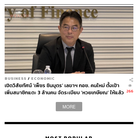
สั่ง เพราะผู้ว่าฯ กทม. เน้นย้ำห้ามติดป้ายโฆษณาโดยไม่ได้รับ
อนุญาตในที่สาธารณะเท่านั้น เพื่อความเป็นระเบียบเรียบร้อย
ไม่เฉพาะป้ายการเมือง โดยตนเองขอไม่ใส่ใจ หากจะถูกมอง
ว่าใช้อำนาจ รองผู้ว่าฯ กทม. กำจัดคู่แข่งทางการเมือง เพราะ
ไม่ใช่เรื่องจริง ยืนยันการกวาดล้างป้ายโฆษณาผิดกฎหมาย
เป็นคำสั่งผู้ว่าฯ กทม. ไม่ใช่ คสช. และไม่มีวาระซ่อนเร้น
ทางการเมือง
BUSINESS
/
ECONOMIC
เปิดวิสัยทัศน์ ‘เพ็ชร ชินบุตร’ เลขาฯ กอช. คนใหม่ ตั้งเป้า
266
เพิ่มสมาชิกแตะ 3 ล้านคน จัดระเบียบ ‘หวยเกษียณ’ ให้แล้ว
เสร็จในปีนี้
MORE