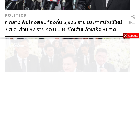
POLITICS
ก กลาง ฟันโกงสอบท้องถิ่น 5,925 ราย ประกาศบัญชีใหม่
...
7 ส.ค. ส่วน 97 ราย รอ ป.ป.ช. ขีดเส้นแล้วเสร็จ 31 ส.ค.
POLITICS
ทักษิณ ร่วมสวดพระอภิธรรมศพ ‘พล.ต.ท. ผ่อน’ บิดา
...
‘พักตร์พิไล ทวีสิน’ สิริอายุ 103 ปี แกนนำเพื่อไทย-บุคคล
หลากวงการร่วมอาลัย