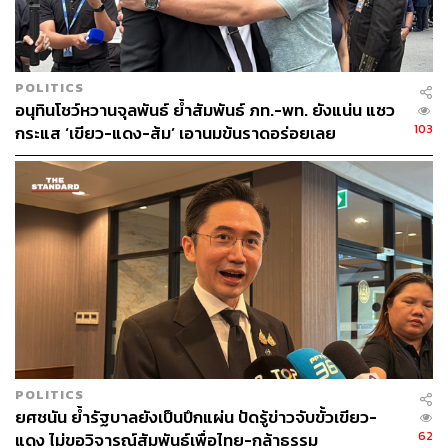
ปัญหาความเดือดร้อนของประชาชน ไม่เคยมีปัญหา ทหาร
ตำรวจ ฝ่ายความมั่นคงก็ให้ความร่วมมือ ถ้าไม่
ประชาสัมพันธ์ประชาชนจะทราบได้อย่างไร
POLITICS
อนุทินโชว์หวานจุลพันธ์ ย้ำสัมพันธ์ ภท.-พท. ยังแน่น แซว
103
กระแส ‘เขียว-แดง-ส้ม’ เอานมข้นราดอร่อยเลย
POLITICS
ด้าน ‘สกลธี ภัททิยกุล’ รองผู้ว่าฯ กทม. ได้ชี้แจงกรณีหนังสือ
ยศชนัน ย้ำรัฐบาลยังเป็นปึกแผ่น ปัดรู้ข่าวจับขั้วเขียว-
ฉบับดังกล่าวว่า น่าจะเกิดจากความเข้าใจผิดในการออกคำ
62
แดง ไม่ขอวิจารณ์สัมพันธ์เพื่อไทย-กล้าธรรม