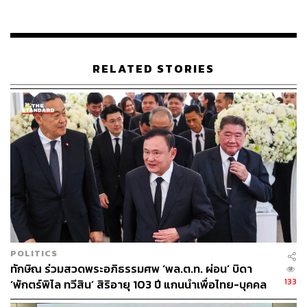
RELATED STORIES
POLITICS
“ท่านอดีต ผอ. เขตหลักสี่ ท่านก่อนยังเคยพูดขอบคุณผมหลาย
ทักษิณ ร่วมสวดพระอภิธรรมศพ ‘พล.ต.ท. ผ่อน’ บิดา
ครั้งที่ช่วยกันดูแลบริการประชาชน เพราะหน่วยงานทางภาค
133
‘พักตร์พิไล ทวีสิน’ สิริอายุ 103 ปี แกนนำเพื่อไทย-บุคคล
รัฐไม่สามารถให้บริการบางเรื่องได้อย่างทั่วถึง และท่าน ผอ.
หลากวงการร่วมอาลัย