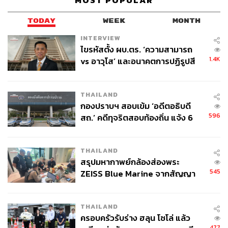
MOST POPULAR
TODAY
WEEK
MONTH
ขณะที่ ยิ่งชีพ อัชฌานนท์ ผู้จัดการโครงการอินเทอร์เน็ตเพื่อ
INTERVIEW
กฎหมายประชาชน (iLaw) ให้ข้อสังเกตต่อเรื่องที่เกิดขึ้นกับ
ไขรหัสตั้ง ผบ.ตร. ‘ความสามารถ
THE STANDARD ว่า ในฐานะที่ไอลอว์ได้ติดตามการใช้
1.4K
vs อาวุโส’ และอนาคตการปฏิรูปสี
กฎหมายของ คสช. มาโดยตลอด พบว่าการอ้างประกาศหรือ
กากี กับ พล.ต.อ. เอก อังสนานนท์
คำสั่ง คสช. ที่ห้ามดำเนินกิจกรรมทางการเมือง ตามประกาศ
คสช. ฉบับที่ 57/2557 หากไปดูในรายละเอียดจะพบว่ามีกรอบ
THAILAND
ที่กว้างมาก ไม่ได้ระบุรายละเอียดว่าอะไรทำได้ทำไม่ได้ และ
กองปราบฯ สอบเข้ม ‘อดีตอธิบดี
หากฝ่าฝืนก็ไม่ได้มีสภาพบังคับหรือบทลงโทษว่าจะเป็น
596
สถ.’ คดีทุจริตสอบท้องถิ่น แจ้ง 6
อย่างไร โดยส่วนใหญ่หากดำเนินกิจกรรมก็จะเข้าข่ายฝ่าฝืน
ข้อหาหนัก จ่อชง ป.ป.ช. 12 ส.ค. นี้
คำสั่งของเจ้าพนักงาน ซึ่งมีโทษกำหนดไว้
THAILAND
สรุปมหากาพย์กล้องส่องพระ
ยิ่งชีพ เปิดเผยอีกว่า การจะบอกว่าอะไรทำได้ทำไม่ได้ ขึ้นอยู่
545
ZEISS Blue Marine จากสัญญา
กับการตีความของเจ้าหน้าที่ หากมองว่าการให้บริการฉีด
ผลิต 8.3 ล้าน สู่ข้อพิพาท ‘มา
วัคซีนสุนัขแมวหรือพ่นยุง เป็นการดำเนินกิจกรรมทางการ
เวลล์ฯ’ ฟ้อง ‘โทน บางแค’ ผิดนัด
เมืองก็ผิดได้ เพราะฉะนั้นคำสั่งแบบนี้ควรจะถูกยกเลิกได้แล้ว
THAILAND
จ่ายหนี้-แอบระบุแบรนด์
เพราะไม่ได้กระทบต่อความมั่นคงของรัฐแต่อย่างใด เพราะ
ครอบครัวรับร่าง ฮลุน โซโล่ แล้ว
แม้จะเป็นการทำเพื่อหาเสียงก็ควรทำได้เช่นกัน ยิ่งอยู่ใน
477