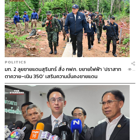
POLITICS
มท. 2 ลุยชายแดนสุรินทร์ สั่ง กฟภ. ขยายไฟฟ้า ‘ปราสาท
...
ตาควาย–เนิน 350’ เสริมความมั่นคงชายแดน