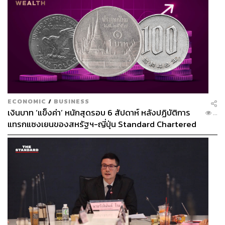
ECONOMIC
/
BUSINESS
เงินบาท ‘แข็งค่า’ หนักสุดรอบ 6 สัปดาห์ หลังปฏิบัติการ
...
แทรกแซงเยนของสหรัฐฯ-ญี่ปุ่น Standard Chartered
เปิดเป้าสิ้นปีนี้จ่อแข็งต่อแตะ 32.50 บาทต่อดอลลาร์