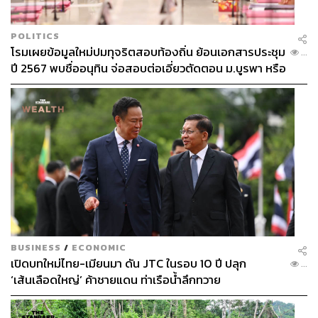
POLITICS
โรมเผยข้อมูลใหม่ปมทุจริตสอบท้องถิ่น ย้อนเอกสารประชุม
...
ปี 2567 พบชื่ออนุทิน จ่อสอบต่อเอี่ยวตัดตอน ม.บูรพา หรือ
ไม่
BUSINESS
/
ECONOMIC
เปิดบทใหม่ไทย-เมียนมา ดัน JTC ในรอบ 10 ปี ปลุก
...
‘เส้นเลือดใหญ่’ ค้าชายแดน ท่าเรือน้ำลึกทวาย