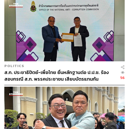
ท่านปัจจุบันที่เป็นผู้ลงนามคำสั่งฯ ก็ได้ย้ายมาอยู่ที่เขตหลักสี่
ได้ระยะหนึ่งแล้ว ท่านก็เห็นกิจกรรมที่ผมและทีมงานทำมา
ตลอดเกือบทุกวัน ท่านก็ไม่เคยพูดประเด็นเรื่องนี้กับผมเลย ผม
จึงรู้สึกแปลกใจที่ได้เห็นหนังสือฉบับนี้และมีคำถามถึงท่าน
หรือผู้ที่สั่งท่านมา”
พร้อมกันนี้ สุรชาติยังได้ตั้งคำถามด้วยว่า ทำไมถึงเพิ่งมา
บังคับปฏิบัติเอาตอนนี้ทั้งที่คำสั่งนี้ถูกประกาศออกมาหลายปี
แล้ว และที่ผ่านมาตนและทีมงานก็ทำงานในพื้นที่แบบเปิดเผย
และคำสั่งนี้ถือเป็นการเลือกปฏิบัติเฉพาะเขตหลักสี่หรือไม่
POLITICS
เพราะเท่าที่ทราบยังไม่มีคำสั่งลักษณะดังกล่าวในพื้นที่อื่นเลย
ส.ก. ประชาธิปัตย์-เพื่อไทย ยื่นหลักฐานต่อ ป.ป.ช. ร้อง
56
สอบกรณี ส.ก. พรรคประชาชน เสียบบัตรแทนกัน
ขณะที่ ‘พลภูมิ วิภัติภูมิประเทศ’ อดีต ส.ส. กทม. พรรคเพื่อ
ไทย แสดงความคิดเห็นต่อเรื่องนี้ด้วยว่า หนังสือดังกล่าว
สะท้อนวิธีคิดและการทำงานของผู้บริหารกรุงเทพฯว่ามีจิตใจ
คับแคบ ที่ผ่านมาเรื่องเหล่านี้เป็นปัญหามาโดยตลอด เห็นได้
จากการระบาดของโรคพิษสุนัขบ้า พวกตนเป็นนักการเมืองก็
ต้องดูแลประชาชน ที่ผ่านมาตนทำกิจกรรมเหล่านี้ด้วยงบ
ประมาณของตัวเอง ถือเป็นการแบ่งเบาภาระของรัฐบาล แก้