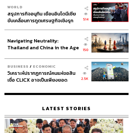
WORLD
สรุปภารกิจอนุทิน เยือนอินโดนีเซีย
514
ขับเคลื่อนการทูตเศรษฐกิจเชิงรุก
ประกาศหุ้นส่วนยุทธศาสตร์ไทย –
อินโดนีเซีย
Navigating Neutrality:
Thailand and China in the Age
150
of a New Global Order
BUSINESS
/
ECONOMIC
วิเคราะห์ปรากฏการณ์คนแห่ขอสิน
2.5K
เชื่อ CLICX อาจเป็นเพียงยอด
ภูเขาน้ำแข็ง ของปัญหาหนี้ครัว
เรือนไทยที่ถูกซุกไว้
LATEST STORIES