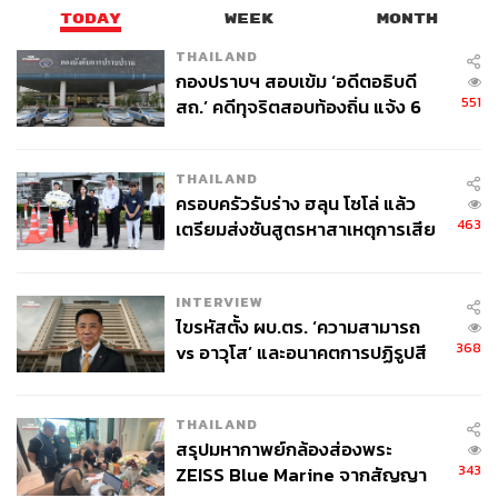
TODAY
WEEK
MONTH
THAILAND
กองปราบฯ สอบเข้ม ‘อดีตอธิบดี
551
สถ.’ คดีทุจริตสอบท้องถิ่น แจ้ง 6
ข้อหาหนัก จ่อชง ป.ป.ช. 12 ส.ค. นี้
THAILAND
ครอบครัวรับร่าง ฮลุน โซโล่ แล้ว
463
เตรียมส่งชันสูตรหาสาเหตุการเสีย
ชีวิต
INTERVIEW
ไขรหัสตั้ง ผบ.ตร. ‘ความสามารถ
368
vs อาวุโส’ และอนาคตการปฏิรูปสี
กากี กับ พล.ต.อ. เอก อังสนานนท์
THAILAND
สรุปมหากาพย์กล้องส่องพระ
343
ZEISS Blue Marine จากสัญญา