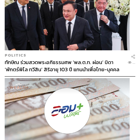
POLITICS
ทักษิณ ร่วมสวดพระอภิธรรมศพ ‘พล.ต.ท. ผ่อน’ บิดา
...
‘พักตร์พิไล ทวีสิน’ สิริอายุ 103 ปี แกนนำเพื่อไทย-บุคคล
หลากวงการร่วมอาลัย