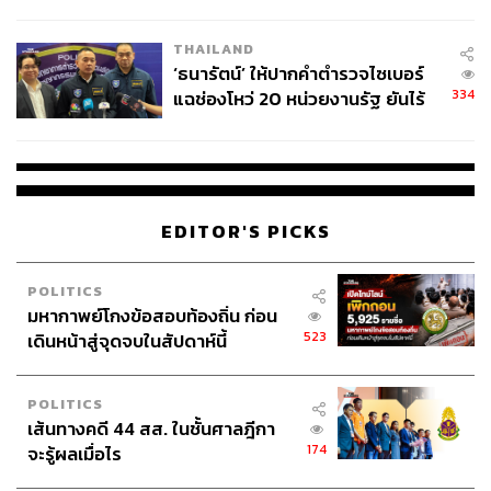
ผลิต 8.3 ล้าน สู่ข้อพิพาท ‘มา
เวลล์ฯ’ ฟ้อง ‘โทน บางแค’ ผิดนัด
THAILAND
จ่ายหนี้-แอบระบุแบรนด์
‘ธนารัตน์’ ให้ปากคำตำรวจไซเบอร์
334
แฉช่องโหว่ 20 หน่วยงานรัฐ ยันไร้
นัยทางการเมือง
EDITOR'S PICKS
POLITICS
มหากาพย์โกงข้อสอบท้องถิ่น ก่อน
523
เดินหน้าสู่จุดจบในสัปดาห์นี้
POLITICS
เส้นทางคดี 44 สส. ในชั้นศาลฎีกา
174
จะรู้ผลเมื่อไร