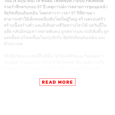
วันนี้ (4 มิถุนายน) ไล่ ชิงเต๋อ โพสต์ข้อความบน Facebook
ร่วมรำลึกครบรอบ 37 ปี เหตุการณ์การสลายการชุมนุมหน้า
จัตุรัสเทียนอันเหมิน โดยกล่าวว่า เวลา 37 ปีที่ผ่านมา
สามารถทำให้เด็กคนหนึ่งเติบโตเป็นผู้ใหญ่ สร้างครอบครัว
สร้างเนื้อสร้างตัว และมีเส้นทางชีวิตสว่างไสวได้ แต่วันนี้ใน
อดีต กลับมีหนุ่มสาวหลายพันคน ถูกทหารและรถถังยิงทิ้ง ถูก
บดขยี้อย่างโหดเหี้ยมในกรุงปักกิ่ง จัตุรัสเทียนอันเหมิน และ
ทั่วประเทศ
“สิ่งที่ถูกยิงและบดขยี้ในปีนั้น ไม่ใช่แค่ชีวิตและวัยหนุ่มสาว
ของผู้เข้าร่วมขบวนการประชาธิปไตยเท่านั้น แต่ยังรวมถึง
ความปรารถนาและการกระทำเพื่อแสวงหาเสรีภาพและ
ประชาธิปไตยของคนจีนทั้งรุ่น
READ MORE
“ประเทศที่ยิ่งใหญ่อย่างแท้จริง ไม่ควรงมงายอยู่กับ
แสนยานุภาพทางการทหารหรือการใช้กำลังอาวุธ แต่ควร
เปิดรับเสียงที่แตกต่าง ปกป้องสิทธิของประชาชนในการไล่ล่า
ความฝัน และกล้าเผชิญหน้ากับบาดแผลในประวัติศาสตร์”