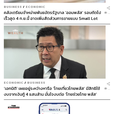
BUSINESS
/
ECONOMIC
คลังเตรียมจำหน่ายพันธบัตรรัฐบาล ‘ออมพลัส’ รอบถัดไป
...
เร็วสุด 4 ก.ย.นี้ อาจเพิ่มสัดส่วนการขายแบบ Small Lot
First มากขึ้น
ECONOMIC
/
BUSINESS
‘เอกนิติ’ เผยอยู่ระหว่างหารือ ‘ไทยเที่ยวไทยพลัส’ มีสิทธิใช้
...
งบจากเงินกู้ 4 แสนล้าน มั่นใจงบต่อ ‘ไทยช่วยไทย พลัส’
เฟส 2 มีเพียงพอ