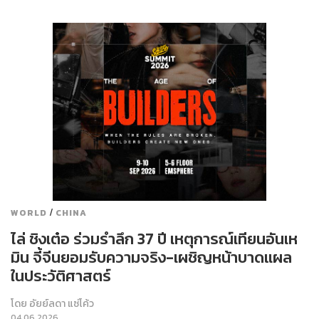
/
WORLD
CHINA
ไล่ ชิงเต๋อ ร่วมรำลึก 37 ปี เหตุการณ์เทียนอันเห
มิน จี้จีนยอมรับความจริง-เผชิญหน้าบาดแผล
ในประวัติศาสตร์
โดย
อัยย์ลดา แซ่โค้ว
04.06.2026