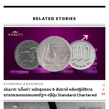
ประชาธิปไตยก้าวหน้า (
Democratic Progressive Party
:
DPP) หรือแม้แต่ หม่า อิงจิ่ว จากพรรคก๊กมินตั๋งที่มีแนวทาง
ประนีประนอมกับจีนก็ตาม
RELATED STORIES
ภาพ:
Ann Wang / Reuters
อ้างอิง:
https://www.reuters.com/world/china/china-should-ac
knowledge-truth-about-tiananmen-taiwan-president-
says-2026-06-04/
https://www.aninews.in/news/world/asia/taiwan-presi
dent-lai-marks-tiananmen-anniversary-warns-of-risin
g-authoritarian-threats-to-global-democracy2025060
4114624/
ECONOMIC
/
BUSINESS
https://www.facebook.com/share/p/1Jd7BoG8Pf/
เงินบาท ‘แข็งค่า’ หนักสุดรอบ 6 สัปดาห์ หลังปฏิบัติการ
60
แทรกแซงเยนของสหรัฐฯ-ญี่ปุ่น Standard Chartered
เปิดเป้าสิ้นปีนี้จ่อแข็งต่อแตะ 32.50 บาทต่อดอลลาร์
TAGS:
China
Taiwan
Tsai Ing-wen
ช่องแคบไต้หวัน