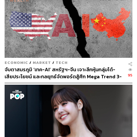
ไล่ชิงเต๋อ (Lai Ching-Te)
Ma Ying-jeou
109
ECONOMIC
/
MARKET
/
TECH
จับตาสมรภูมิ ‘เทค-AI’ สหรัฐฯ-จีน เจาะลึกหุ้นกลุ่มได้-
95
เสียประโยชน์ และกลยุทธ์จัดพอร์ตสู้ศึก Mega Trend 3-
ABOUT THE AUTHOR
5 ปีข้างหน้า
อัยย์ลดา แซ่โค้ว
Content Creator กองบรรณาธิการข่าวต่าง
ประเทศ THE STANDARD