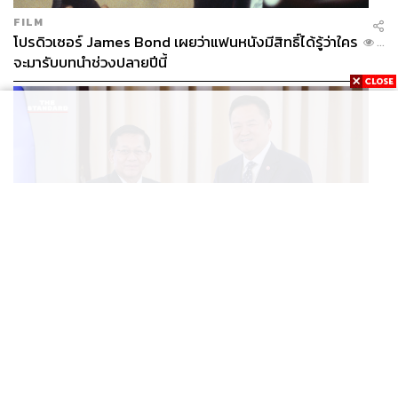
FILM
โปรดิวเซอร์ James Bond เผยว่าแฟนหนังมีสิทธิ์ได้รู้ว่าใคร
...
จะมารับบทนำช่วงปลายปีนี้
WORLD
อนุทิน-มินอ่องหล่าย ออกแถลงการณ์ร่วม หนุนความร่วม
...
มือรอบด้าน ยกระดับปราบอาชญากรรมข้ามชาติ แก้ปัญหา
หมอกควัน-มลพิษทางน้ำ