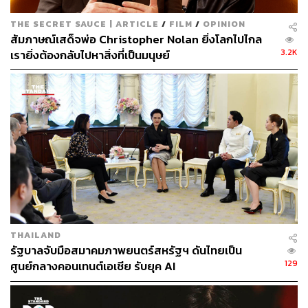
THE SECRET SAUCE | ARTICLE
/
FILM
/
OPINION
สัมภาษณ์เสด็จพ่อ Christopher Nolan ยิ่งโลกไปไกล
3.2K
เรายิ่งต้องกลับไปหาสิ่งที่เป็นมนุษย์
THAILAND
รัฐบาลจับมือสมาคมภาพยนตร์สหรัฐฯ ดันไทยเป็น
129
ศูนย์กลางคอนเทนต์เอเชีย รับยุค AI