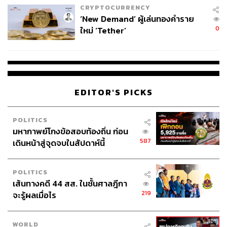
CRYPTOCURRENCY
‘New Demand’ ผู้เล่นทองคำราย
0
ใหม่ ‘Tether’
EDITOR'S PICKS
POLITICS
มหากาพย์โกงข้อสอบท้องถิ่น ก่อน
587
เดินหน้าสู่จุดจบในสัปดาห์นี้
POLITICS
เส้นทางคดี 44 สส. ในชั้นศาลฎีกา
219
จะรู้ผลเมื่อไร
WORLD