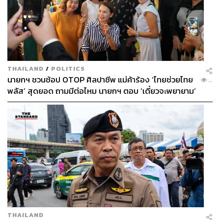
THAILAND
/
POLITICS
นายกฯ ชวนช้อป OTOP ศิลปาชีพ แม่ค้าร้อง ‘ไทยช่วยไทย
...
พลัส’ สุดยอด ถามมีต่อไหม นายกฯ ตอบ ‘เดี๋ยวจะพยายาม’
THAILAND