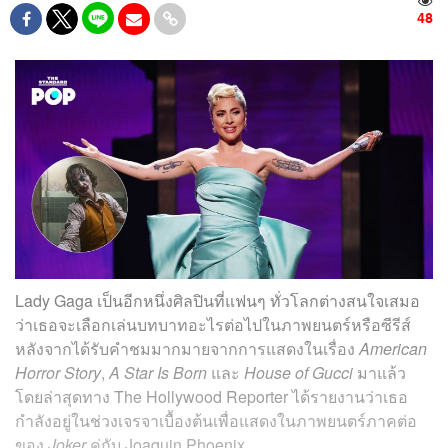
48
Lady Gaga เป็นอีกหนึ่งศิลปินที่แฟนๆ ทั่วโลกต่างสนใจเสมอ
ว่าเธอจะเลือกเล่นบทบาทอะไรต่อไปในภาพยนตร์หรือซีรีส์
หลังจากได้รับคำชมมากมายจากการแสดงในเรื่อง
American
Horror Story
,
A Star Is Born
และ
House of Gucci
มาแล้ว
โดยล่าสุดทาง The Hollywood Reporter ได้รายงานว่าเธอ
กำลังอยู่ในช่วงเจรจาเบื้องต้นเพื่อแสดงในภาพยนตร์ภาคต่อ
ของ
Joker
คู่กับ Joaquin Phoenix