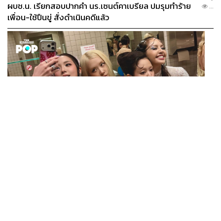
ผบช.น. เรียกสอบปากคำ นร.เซนต์คาเบรียล ปมรุมทำร้าย
...
เพื่อน-ใช้ปืนขู่ สั่งดำเนินคดีแล้ว
MUSIC
BLACKPINK มียอดสตรีมบน Spotify จากประเทศไทยสูง
...
ถึง 536 ล้านครั้ง ตลอด 10 ปีที่ผ่านมา