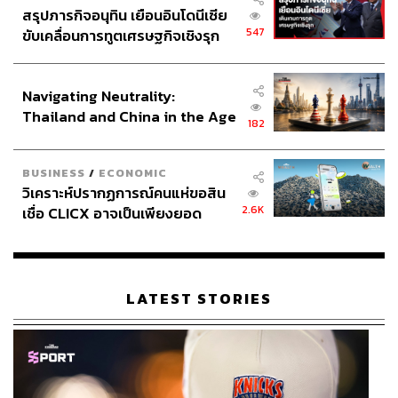
สรุปภารกิจอนุทิน เยือนอินโดนีเซีย
547
ขับเคลื่อนการทูตเศรษฐกิจเชิงรุก
ประกาศหุ้นส่วนยุทธศาสตร์ไทย –
อินโดนีเซีย
Navigating Neutrality:
Thailand and China in the Age
182
of a New Global Order
BUSINESS
/
ECONOMIC
วิเคราะห์ปรากฏการณ์คนแห่ขอสิน
2.6K
เชื่อ CLICX อาจเป็นเพียงยอด
ภูเขาน้ำแข็ง ของปัญหาหนี้ครัว
เรือนไทยที่ถูกซุกไว้
LATEST STORIES