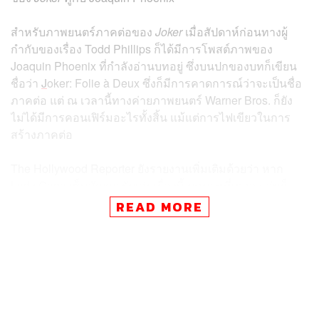
สำหรับภาพยนตร์ภาคต่อของ
Joker
เมื่อสัปดาห์ก่อนทางผู้
กำกับของเรื่อง Todd Phillips ก็ได้มีการโพสต์ภาพของ
Joaquin Phoenix ที่กำลังอ่านบทอยู่ ซึ่งบนปกของบทก็เขียน
ชื่อว่า
J
oker: Folie à Deux ซึ่งก็มีการคาดการณ์ว่าจะเป็นชื่อ
ภาคต่อ แต่ ณ เวลานี้ทางค่ายภาพยนตร์ Warner Bros. ก็ยัง
ไม่ได้มีการคอนเฟิร์มอะไรทั้งสิ้น แม้แต่การไฟเขียวในการ
สร้างภาคต่อ
The Hollywood Reporter ยังรายงานเพิ่มเติมด้วยว่า หาก
Lady Gaga เซ็นสัญญารับเล่นเรื่องนี้ บทบาทที่เธอจะเล่นก็
อาจเป็น Harley Quinn อีกหนึ่งตัวละครสุดไอคอนิกจาก
READ MORE
อาณาจักร DC Comics ที่คอหนังจะรู้กันดีว่า Margot Robbie
ได้แสดงตัวละครนี้ในหลายเรื่องมาแล้ว
แต่เท่านั้นยังไม่พอ ทาง The Hollywood Reporter ยังเผยอีก
ด้วยว่า
Joker
ภาค 2 จะมาในรูปแบบภาพยนตร์มิวสิคัล โดย
หากเกิดขึ้นจริงก็จะเป็นมิติใหม่สำหรับภาพยนตร์แนวนี้ ซึ่งก็