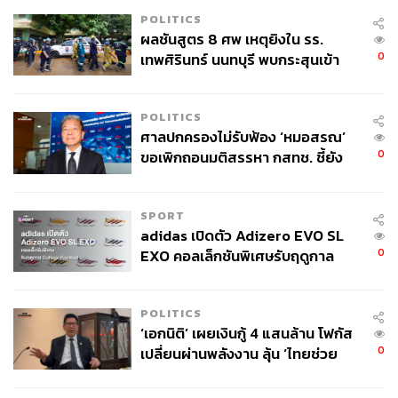
POLITICS
ผลชันสูตร 8 ศพ เหตุยิงใน รร.
0
เทพศิรินทร์ นนทบุรี พบกระสุนเข้า
จุดสำคัญ ‘ศีรษะ-หน้าอก’ ครูถูกยิง
4 นัด จากระยะไกล
POLITICS
ศาลปกครองไม่รับฟ้อง ‘หมอสรณ’
0
ขอเพิกถอนมติสรรหา กสทช. ชี้ยัง
ไม่ใช่ผู้เดือดร้อนเสียหาย
SPORT
adidas เปิดตัว Adizero EVO SL
0
EXO คอลเล็กชันพิเศษรับฤดูกาล
College Football
POLITICS
‘เอกนิติ’ เผยเงินกู้ 4 แสนล้าน โฟกัส
0
เปลี่ยนผ่านพลังงาน ลุ้น ‘ไทยช่วย
ไทยพลัส’ เฟส 2 รอประเมินความ
เหมาะสม