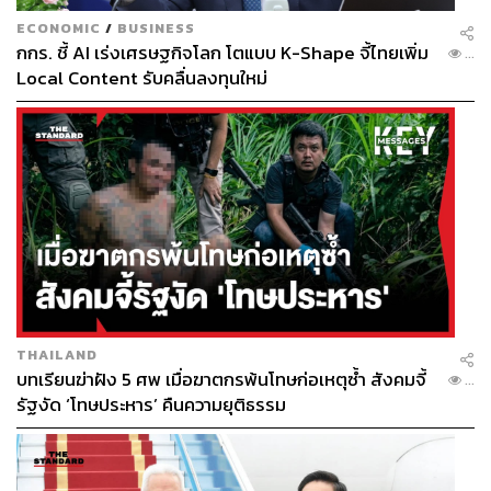
ECONOMIC
/
BUSINESS
กกร. ชี้ AI เร่งเศรษฐกิจโลก โตแบบ K-Shape จี้ไทยเพิ่ม
...
Local Content รับคลื่นลงทุนใหม่
THAILAND
บทเรียนฆ่าฝัง 5 ศพ เมื่อฆาตกรพ้นโทษก่อเหตุซ้ำ สังคมจี้
...
รัฐงัด ‘โทษประหาร’ คืนความยุติธรรม