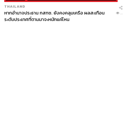
THAILAND
หากอำนาจประธาน กสทช. ยังคงคลุมเครือ ผลสะเทือน
...
ระดับประเทศที่ตามมาจะหนักแค่ไหน
News
Wealth
Pop
Podcast
Video
Now
Opinion
Careers
Events
Privacy
About
Contact
Policy
FOR
ADVERTISING
MEMBERSHIP