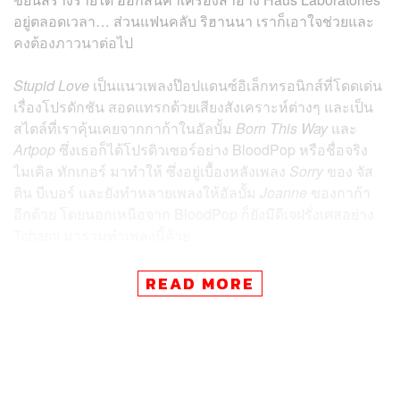
อยู่ตลอดเวลา… ส่วนแฟนคลับ ริฮานนา เราก็เอาใจช่วยและ
คงต้องภาวนาต่อไป
Stupid Love
เป็นแนวเพลงป๊อปแดนซ์อิเล็กทรอนิกส์ที่โดดเด่น
เรื่องโปรดักชัน สอดแทรกด้วยเสียงสังเคราะห์ต่างๆ และเป็น
สไตล์ที่เราคุ้นเคยจากกาก้าในอัลบั้ม
Born This Way
และ
Artpop
ซึ่งเธอก็ได้โปรดิวเซอร์อย่าง BloodPop หรือชื่อจริง
ไมเคิล ทักเกอร์ มาทำให้ ซึ่งอยู่เบื้องหลังเพลง
Sorry
ของ จัส
ติน บีเบอร์ และยังทำหลายเพลงให้อัลบั้ม
Joanne
ของกาก้า
อีกด้วย โดยนอกเหนือจาก BloodPop ก็ยังมีดีเจฝรั่งเศสอย่าง
Tchami มาร่วมทำเพลงนี้ด้วย
ตัวมิวสิกวิดีโอ
Stupid Love
ก็ปล่อยออกมาเหมือนกัน โดยได้
READ MORE
แ
ดเนียล แอสคิล
ผู้กำกับชาวออสเตรเลียมากำกับให้ ซึ่งเขา
เคยอยู่เบื้องหลังมิวสิกวิดีโอหลายตัวของเซีย เช่น
Chandelier,
Alive และ Elastic Heart
โดยเราก็ได้เห็นกาก้ากลับมาสร้าง
สรรค์มิวสิกวิดีโอในสเกลใหญ่ตระการตาสีสันจัดจ้านอีกครั้ง
ที่ตอกย้ำความสำคัญของเธอในด้านวิวัฒนาการศาสตร์มิวสิ