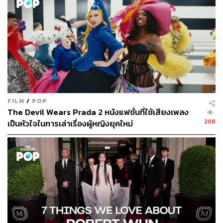
พิสูจน์อักษร: ภาสิณี เพิ่มพันธุ์พงศ์
TAGS:
Lady Gaga
เพลงสากล
นักร้องนักดนตรีฝรั่ง
FILM
/
POP
The Devil Wears Prada 2 หนังแฟชั่นที่ใช้เสียงเพลง
208
เป็นหัวใจในการเล่าเรื่องผู้หญิงยุคใหม่
141
ABOUT THE AUTHOR
คริสตอฟเฟอร์ สเวนซัน
บรรณาธิการแฟชั่นและคัลเจอร์ต่างประเทศ