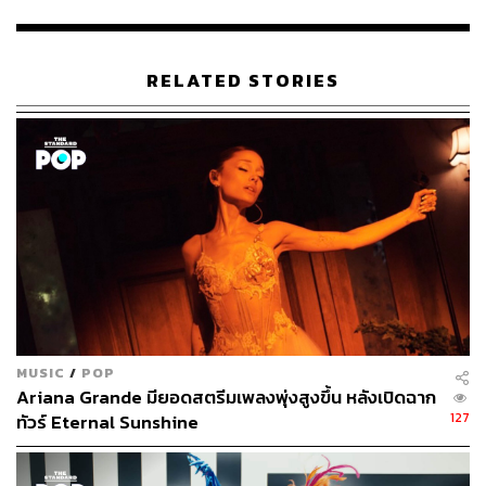
หลังซิงเกิลแรก
Stupid Love
ออกมาแล้ว เราก็ต้องลุ้นกันต่อ
ไปว่าอัลบั้มใหม่ของกาก้าที่มีการคาดเดาว่าจะชื่อ
RELATED STORIES
Chromatica
จะปล่อยออกมาช่วงไหน ซึ่งรายละเอียดต่างๆ
เธอก็น่าจะเริ่มทยอยบอกในการโปรโมตผลงานใหม่ช่วงนี้
ส่วนที่ต้องจับตามองคือเธอจะออกเวิลด์ทัวร์อีกไหม หรือจะ
เน้นทำโชว์ Enigma ที่ลาสเวกัสต่อไป ซึ่งขณะนี้เซ็นสัญญาถึง
เดือนพฤษภาคมนี้
*ฟังเพลงและดูมิวสิกวิดีโอ
Stupid Love
ได้ที่นี่
MUSIC
/
POP
Ariana Grande มียอดสตรีมเพลงพุ่งสูงขึ้น หลังเปิดฉาก
127
ทัวร์ Eternal Sunshine