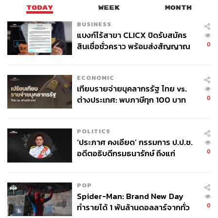
TODAY
WEEK
MONTH
BUSINESS
แบงก์ไร้สาขา CLICX ปิดรับสมัคร
0
สินเชื่อชั่วคราว พร้อมส่งสัญญาณ
เตือนกลุ่มกู้เงินผิดวัตถุประสงค์-ให้
ข้อมูลเท็จ เตรียมดำเนินคดีเด็ดขาด
ECONOMIC
เทียบรายจ่ายบุคลากรรัฐ ไทย vs.
0
ต่างประเทศ: พบภาษีทุก 100 บาท
ของคนไทยใช้ไปกับข้าราชการเฉียด
40 บาท
POLITICS
‘ประภาศ คงเอียด’ กรรมการ ป.ป.ช.
0
อดีตอธิบดีกรมธนารักษ์ ถึงแก่
อนิจกรรม
POP
Spider-Man: Brand New Day
0
ทำรายได้ 1 พันล้านดอลลาร์จากทั่ว