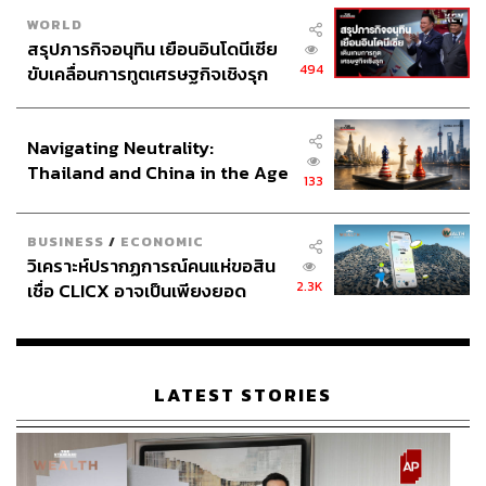
WORLD
สรุปภารกิจอนุทิน เยือนอินโดนีเซีย
494
ขับเคลื่อนการทูตเศรษฐกิจเชิงรุก
ประกาศหุ้นส่วนยุทธศาสตร์ไทย –
อินโดนีเซีย
Navigating Neutrality:
Thailand and China in the Age
133
of a New Global Order
BUSINESS
/
ECONOMIC
วิเคราะห์ปรากฏการณ์คนแห่ขอสิน
2.3K
เชื่อ CLICX อาจเป็นเพียงยอด
ภูเขาน้ำแข็ง ของปัญหาหนี้ครัว
เรือนไทยที่ถูกซุกไว้
LATEST STORIES