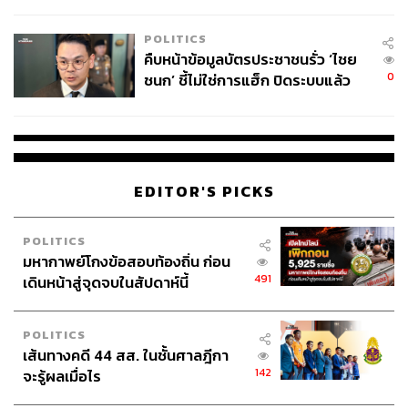
โลกภายใน 6 วัน
POLITICS
คืบหน้าข้อมูลบัตรประชาชนรั่ว ‘ไชย
0
ชนก’ ชี้ไม่ใช่การแฮ็ก ปิดระบบแล้ว
พบต้นตอจาก IP เดียว
EDITOR'S PICKS
POLITICS
มหากาพย์โกงข้อสอบท้องถิ่น ก่อน
491
เดินหน้าสู่จุดจบในสัปดาห์นี้
POLITICS
เส้นทางคดี 44 สส. ในชั้นศาลฎีกา
142
จะรู้ผลเมื่อไร