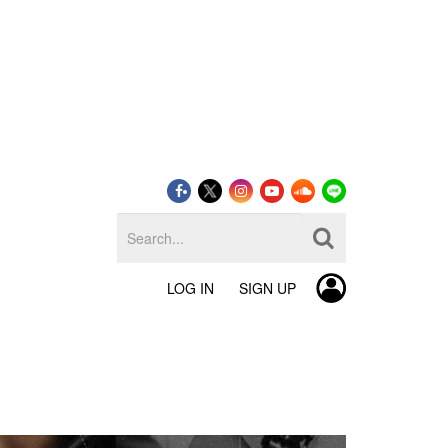
LOG IN
SIGN UP