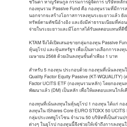
ชวินดา หาญรัตนกูล กรรมการผู้จัดการ บริษัทหลักท
กองทุนรวม Passive Fund คือ กองทุนรวมที่มีการลงท
นอกจากจะสร้างโอกาสการลงทุนระยะยาวแล้ว ยังเ
ทรัพย์ตามดัชนีอ้างอิง และยังมีค่าธรรมเนียมที่ค่อ
จ่ายในระยะยาวและมีโอกาสได้รับผลตอบแทนที่ดีข
KTAM จึงได้เปิดเสนอขายกลุ่มกองทุน Passive Fund
หุ้นยุโรป และหุ้นสหรัฐฯ เพื่อเป็นทางเลือกการลงท
เมษายน 2568 ด้วยเงินลงทุนขั้นต่ำเพียง 1 บาท
สำหรับ 5 กองทุน ประกอบด้วย กองทุนที่เน้นลงทุน
Quality Factor Equity Passive (KT-WQUALITY) (ค
Factor UCITS ETF (กองทุนรวมหลัก) โดยกองทุน
พัฒนาแล้ว (DM) เป็นหลัก เพื่อให้ผลตอบแทนใกล้เคี
กองทุนที่เน้นลงทุนในหุ้นยุโรป 1 กองทุน ได้แก่ 
ลงทุนใน iShares Core EURO STOXX 50 UCITS E
กลุ่มประเทศยูโรโซน จำนวน 50 บริษัทที่เป็นส่ว
ต่างๆ ในยุโรป กองทุนนี้จึงช่วยให้เข้าถึงการลงท