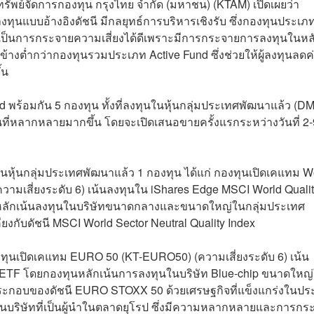
รัพย์จัดการกองทุน กรุงไทย จำกัด (มหาชน) (KTAM) เปิดเผยว่า
ุนแบบอ้างอิงดัชนี มีกลยุทธ์การบริหารเชิงรับ ซึ่งกองทุนประเภทน
ป็นการกระจายความเสี่ยงได้ดีเพราะมีการกระจายการลงทุนในหล
นข้างต่ำกว่ากองทุนรวมประเภท Active Fund ซึ่งช่วยให้ผู้ลงทุนลดค่
ึ้น
 พร้อมกัน 5 กองทุน ทั้งที่ลงทุนในหุ้นกลุ่มประเทศพัฒนาแล้ว (DM
ุนที่หลากหลายมากขึ้น โดยจะเปิดเสนอขายครั้งแรกระหว่างวันที่ 2-
ในหุ้นกลุ่มประเทศพัฒนาแล้ว 1 กองทุน ได้แก่ กองทุนเปิดเคแทม W
วามเสี่ยงระดับ 6) เน้นลงทุนใน iShares Edge MSCI World Quali
หลักเน้นลงทุนในบริษัทขนาดกลางและขนาดใหญ่ในกลุ่มประเทศ
ยงกับดัชนี MSCI World Sector Neutral Quality Index
กองทุนเปิดเคแทม EURO 50 (KT-EURO50) (ความเสี่ยงระดับ 6) เน้น
TF โดยกองทุนหลักเน้นการลงทุนในบริษัท Blue-chip ขนาดใหญ
นประกอบของดัชนี EURO STOXX 50 ด้วยเศรษฐกิจที่แข็งแกร่งในปร
ุนในบริษัทที่เป็นผู้นำในตลาดยุโรป ซึ่งมีความหลากหลายและการกร