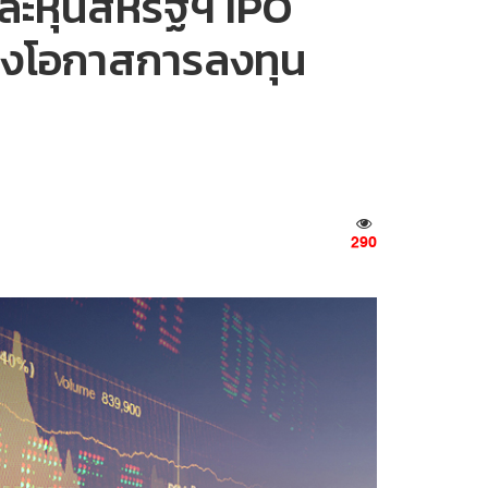
และหุ้นสหรัฐฯ IPO
ร้างโอกาสการลงทุน
290