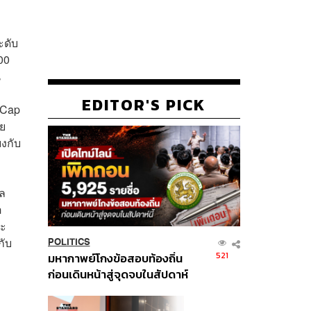
ะดับ
00
น
ก
EDITOR'S PICK
 Cap
าย
งกับ
ผล
อ
จะ
กับ
POLITICS
521
มหากาพย์โกงข้อสอบท้องถิ่น
ก่อนเดินหน้าสู่จุดจบในสัปดาห์
นี้