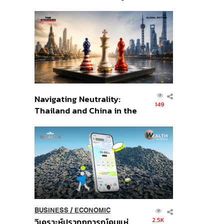
เศรษฐกิจเชิงรุก ประกาศหุ้น
ส่วนยุทธศาสตร์ไทย –
อินโดนีเซีย
Navigating Neutrality:
149
Thailand and China in the
Age of a New Global
Order
BUSINESS
/
ECONOMIC
2.5K
วิเคราะห์ปรากฏการณ์คนแห่