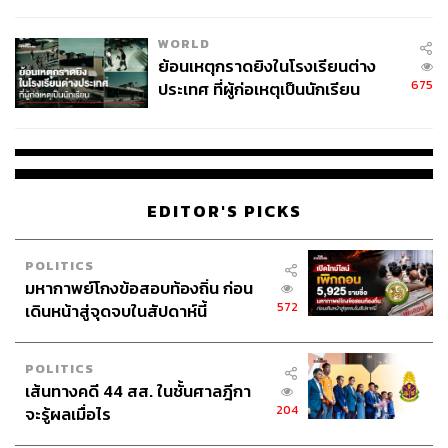
สอบปมขโมยปืนปู่ก่อเหตุ
WORLD
ย้อนเหตุกราดยิงในโรงเรียนต่าง
675
ประเทศ ที่ผู้ก่อเหตุเป็นนักเรียน
EDITOR'S PICKS
POLITICS
มหากาพย์โกงข้อสอบท้องถิ่น ก่อน
572
เดินหน้าสู่จุดจบในสัปดาห์นี้
POLITICS
เส้นทางคดี 44 สส. ในชั้นศาลฎีกา
204
จะรู้ผลเมื่อไร