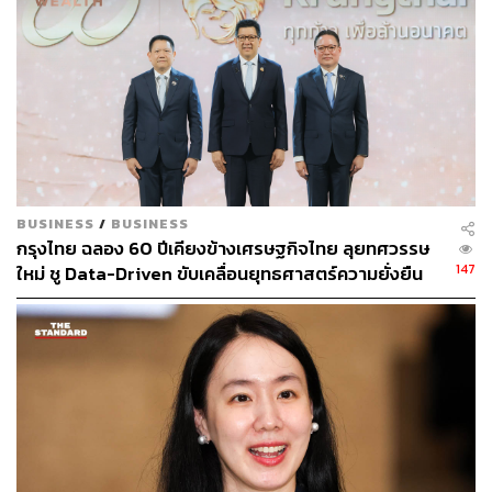
เทคโนโลยี 5G จะช่วยลดค่าใช้จ่ายด้านสุขภาพของประเทศ
ลงได้ปีละ 7-11.5%”
พิสูจน์อักษร: ลักษณ์นารา พักตร์เพียงจันทร์
TAGS:
ธนาคารกรุงไทย
ศูนย์วิจัย Krungthai COMPASS
เชื้อไวรัสโคโรนา
ประกันสุขภาพ
COVID-19
BUSINESS
/
BUSINESS
กรุงไทย ฉลอง 60 ปีเคียงข้างเศรษฐกิจไทย ลุยทศวรรษ
147
ใหม่ ชู Data-Driven ขับเคลื่อนยุทธศาสตร์ความยั่งยืน
30
ABOUT THE AUTHOR