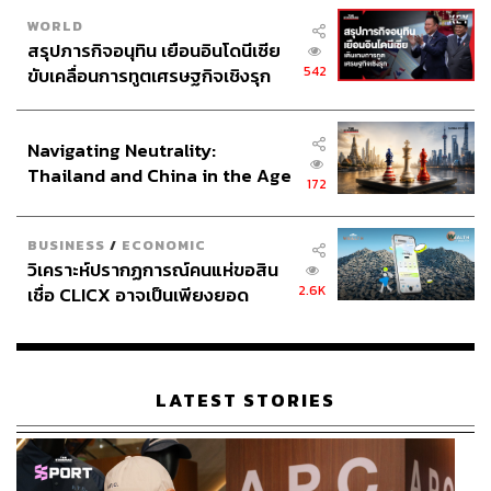
WORLD
สรุปภารกิจอนุทิน เยือนอินโดนีเซีย
542
ขับเคลื่อนการทูตเศรษฐกิจเชิงรุก
ประกาศหุ้นส่วนยุทธศาสตร์ไทย –
อินโดนีเซีย
Navigating Neutrality:
Thailand and China in the Age
172
of a New Global Order
BUSINESS
/
ECONOMIC
วิเคราะห์ปรากฏการณ์คนแห่ขอสิน
2.6K
เชื่อ CLICX อาจเป็นเพียงยอด
ภูเขาน้ำแข็ง ของปัญหาหนี้ครัว
เรือนไทยที่ถูกซุกไว้
LATEST STORIES