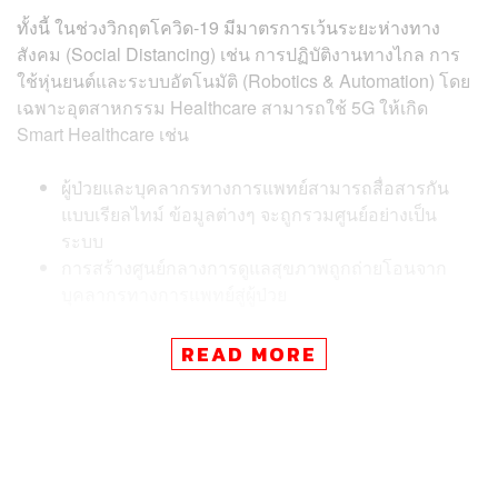
ทั้งนี้ ในช่วงวิกฤตโควิด-19 มีมาตรการเว้นระยะห่างทาง
สังคม (Social Distancing) เช่น การปฏิบัติงานทางไกล การ
ใช้หุ่นยนต์และระบบอัตโนมัติ (Robotics & Automation) โดย
เฉพาะอุตสาหกรรม Healthcare สามารถใช้ 5G ให้เกิด
Smart Healthcare เช่น
ผู้ป่วยและบุคลากรทางการแพทย์สามารถสื่อสารกัน
แบบเรียลไทม์ ข้อมูลต่างๆ จะถูกรวมศูนย์อย่างเป็น
ระบบ
การสร้างศูนย์กลางการดูแลสุขภาพถูกถ่ายโอนจาก
บุคลากรทางการแพทย์สู่ผู้ป่วย
READ MORE
อย่างไรก็ตาม ผู้ป่วยสามารถรับบริการดูแลสุขภาพในรูปแบบ
4P คือ สามารถคาดการณ์ปัญหาสุขภาพ (Predictive) ดูแล
สุขภาพเชิงป้องกัน (Preventive) ออกแบบให้เฉพาะเจาะจง
แต่ละบุคคล (Personalized) รวมทั้งผู้ป่วยมีส่วนดูแลสุขภาพ
มากขึ้น (Participatory) ผ่านการตรวจตราและเฝ้าระวัง
สุขภาพผ่านโทรศัพท์มือถือ ด้วยแอปพลิเคชันและอุปกรณ์