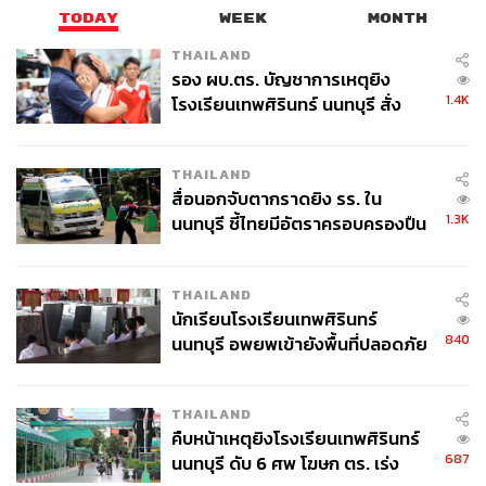
TODAY
WEEK
MONTH
THAILAND
รอง ผบ.ตร. บัญชาการเหตุยิง
1.4K
โรงเรียนเทพศิรินทร์ นนทบุรี สั่ง
ค้นหา 2 รอบยืนยันไร้คนติดค้าง พบ
ศพปู่-ย่าที่บ้านพักผู้ก่อเหตุ
THAILAND
สื่อนอกจับตากราดยิง รร. ใน
1.3K
นนทบุรี ชี้ไทยมีอัตราครอบครองปืน
สูงในระดับต้นของภูมิภาค
THAILAND
นักเรียนโรงเรียนเทพศิรินทร์
840
นนทบุรี อพยพเข้ายังพื้นที่ปลอดภัย
ชั่วคราว หลังเหตุใช้อาวุธปืนภายใน
โรงเรียนคลี่คลาย
THAILAND
คืบหน้าเหตุยิงโรงเรียนเทพศิรินทร์
687
นนทบุรี ดับ 6 ศพ โฆษก ตร. เร่ง