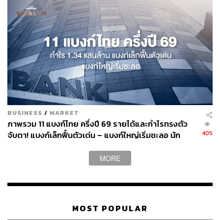
BUSINESS
/
MARKET
ภาพรวม 11 แบงก์ไทย ครึ่งปี 69 รายได้และกำไรทรงตัว
405
จับตา! แบงก์เล็กฟื้นตัวเด่น – แบงก์ใหญ่เริ่มชะลอ นัก
วิเคราะห์ห่วงคุณภาพลูกหนี้ ‘บ้าน – SME’
MORE
MOST POPULAR