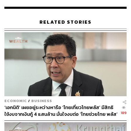
เพื่อเชื่อมต่อข้อมูลและระบบการจ่ายค่ารักษาพยาบาล”
ในส่วนของไทย คาดว่าการใช้งาน 5G สูงขึ้นในช่วง 1-3 ปี
ข้างหน้า โดยเฉพาะในพื้นที่เขตพัฒนาเศรษฐกิจพิเศษภาค
RELATED STORIES
ตะวันออก (EEC) และจังหวัดต้นแบบของ Smart City
เนื่องจาก 5G จะทำให้เทคโนโลยีต่างๆ เร็วขึ้น ซึ่งเร็วกว่าการ
ใช้ 4G ราว 20 เท่า ขณะเดียวกันสามารถรองรับอุปกรณ์ต่างๆ
มากกว่า 10 เท่า
“5G จะก่อให้เกิดอุปกรณ์ใหม่ๆ จำนวนมหาศาลในชีวิต
ประจำวัน ที่เชื่อมต่อกันด้วยอินเทอร์เน็ต และจะปฏิวัติการ
ดำเนินธุรกิจในทุกอุตสาหกรรมสู่รูปแบบอัจฉริยะ (Smart
Business) ซึ่งในอุตสาหกรรม Healthcare จะช่วยยกระดับ
ประสิทธิภาพการดูแลสุขภาพสู่มิติใหม่ๆ แก้ปัญหาข้อจำกัด
ด้านความเพียงพอและการกระจุกตัวของบุคลากรทางการ
ECONOMIC
/
BUSINESS
แพทย์ ที่มีแพทย์เพียง 6 คนต่อประชากร 1 หมื่นคน ลดผลกระ
‘เอกนิติ’ เผยอยู่ระหว่างหารือ ‘ไทยเที่ยวไทยพลัส’ มีสิทธิ
ทบต่อคุณภาพและการเข้าถึงบริการทางการแพทย์ นอกจาก
189
ใช้งบจากเงินกู้ 4 แสนล้าน มั่นใจงบต่อ ‘ไทยช่วยไทย พลัส’
นั้น ค่าใช้จ่ายด้านสุขภาพของไทยที่เพิ่มขึ้นต่อเนื่องเฉลี่ยปีละ
เฟส 2 มีเพียงพอ
8% อยู่ที่ 5.8 แสนล้านบาท หากมีการใช้ประโยชน์จาก