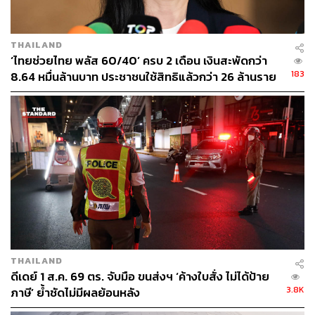
ชุตินันท์ สงวนประสิทธิ์
Content Creator สำนักข่าว THE
STANDARD
THAILAND
‘ไทยช่วยไทย พลัส 60/40’ ครบ 2 เดือน เงินสะพัดกว่า
183
8.64 หมื่นล้านบาท ประชาชนใช้สิทธิแล้วกว่า 26 ล้านราย
ร้านค้าเข้าร่วมทะลุ 1.19 ล้านร้าน
THAILAND
ดีเดย์ 1 ส.ค. 69 ตร. จับมือ ขนส่งฯ ‘ค้างใบสั่ง ไม่ได้ป้าย
3.8K
ภาษี’ ย้ำชัดไม่มีผลย้อนหลัง