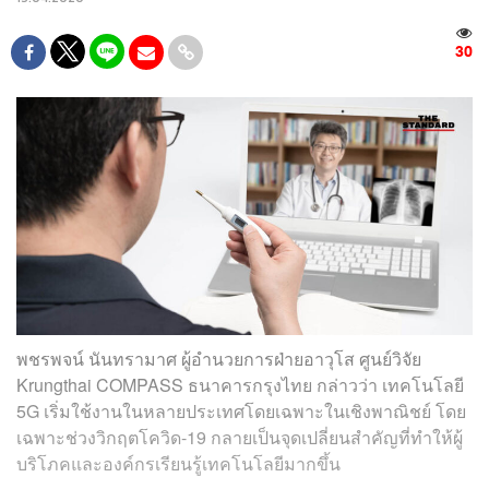
30
พชรพจน์ นันทรามาศ ผู้อำนวยการฝ่ายอาวุโส ศูนย์วิจัย
Krungthai COMPASS ธนาคารกรุงไทย กล่าวว่า เทคโนโลยี
5G เริ่มใช้งานในหลายประเทศโดยเฉพาะในเชิงพาณิชย์ โดย
เฉพาะช่วงวิกฤตโควิด-19 กลายเป็นจุดเปลี่ยนสำคัญที่ทำให้ผู้
บริโภคและองค์กรเรียนรู้เทคโนโลยีมากขึ้น