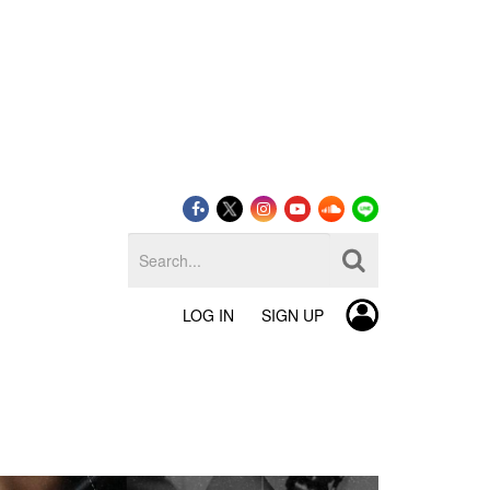
LOG IN
SIGN UP