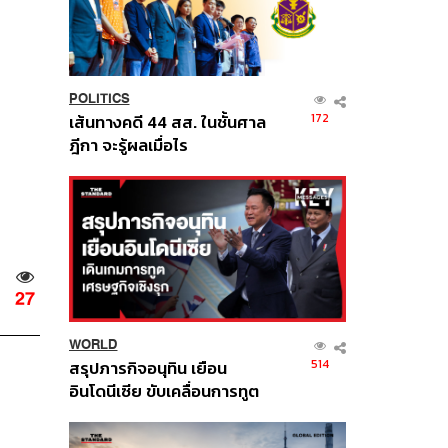
POLITICS
172
เส้นทางคดี 44 สส. ในชั้นศาล
ฎีกา จะรู้ผลเมื่อไร
27
WORLD
514
สรุปภารกิจอนุทิน เยือน
อินโดนีเซีย ขับเคลื่อนการทูต
เศรษฐกิจเชิงรุก ประกาศหุ้น
ส่วนยุทธศาสตร์ไทย –