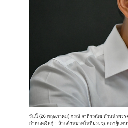
วันนี้ (26 พฤษภาคม) กรณ์ จาติกวณิช หัวหน้าพรร
กำหนดเงินกู้ 1 ล้านล้านบาทในที่ประชุมสภาผู้แท