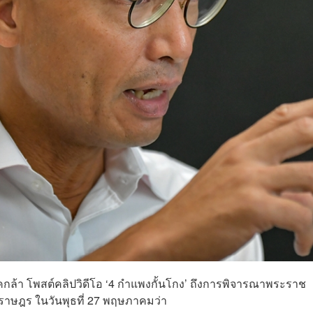
คกล้า โพสต์คลิปวิดีโอ ‘4 กำแพงกั้นโกง’ ถึงการพิจารณาพระราช
นราษฎร ในวันพุธที่ 27 พฤษภาคมว่า