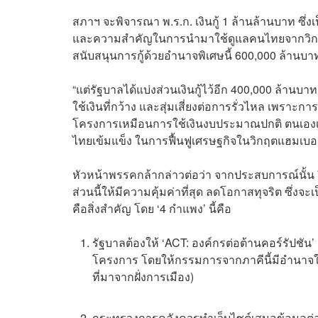
สภาฯ จะพิจารณา พ.ร.ก. เงินกู้ 1 ล้านล้านบาท ซึ่ง
และความสำคัญในการนำมาใช้ดูแลคนไทยจากวิกฤต
สนับสนุนการกู้ด้วยอำนาจพิเศษนี้ 600,000 ล้านบ
“แต่รัฐบาลได้แบ่งส่วนเงินกู้ไว้อีก 400,000 ล้านบาท
ใช้เงินที่กว้าง และสุ่มเสี่ยงต่อการรั่วไหล เพรา
โครงการเหมือนการใช้เงินงบประมาณปกติ ตนเองเคยผ
ไทยเข้มแข็ง ในการฟื้นฟูเศรษฐกิจในวิกฤตแฮมเบอร์
หัวหน้าพรรคกล้ากล่าวต่อว่า จากประสบการณ์นั้น 
ส่วนนี้ให้มีความคุ้มค่าที่สุด ลดโอกาสทุจริต ซึ่งจะ
คือสิ่งสำคัญ โดย ‘4 กำแพง’ นี้คือ
รัฐบาลต้องให้ ‘ACT: องค์กรต่อต้านคอร์รัปชัน
โครงการ โดยให้กรรมการจากภาคีนี้มีอำนาจใ
ที่มาจากฝั่งการเมือง)
กระทรวงการคลังควรทำเว็บไซต์เสนอข้อมูลต