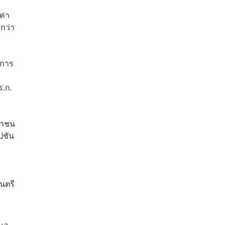
ค่า
กว่า
าการ
ร.ก.
ชาชน
ัปชัน
ง
นตรี
สนอ