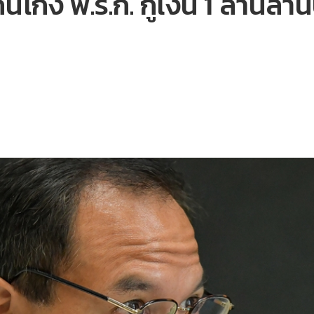
โกง พ.ร.ก. กู้เงิน 1 ล้านล้า