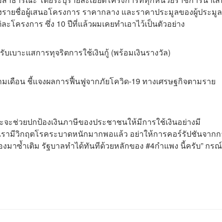
งรายชื่อผู้เสนอโครงการ ราคากลาง และราคาประมูลของผู้ประมูล
ครงการ ซึ่ง 10 ปีที่แล้วผมเคยทำเอาไว้เป็นตัวอย่าง
บเบาะแสการทุจริตการใช้เงินกู้ (พร้อมเงินรางวัล)
เดือน ชี้แจงผลการฟื้นฟูจากภัยโควิด-19 ทางเศรษฐกิจตามราย
ง และจะช่วยปกป้องเงินภาษีของประชาชนให้มีการใช้เงินอย่างมี
รามีวิกฤตโรคระบาดหนักมากพอแล้ว อย่าให้การคอร์รัปชันจากก
ืองมาซ้ำเติม รัฐบาลทำได้ทันทีด้วยหลักของ #4กำแพง นี้ครับ” กรณ์