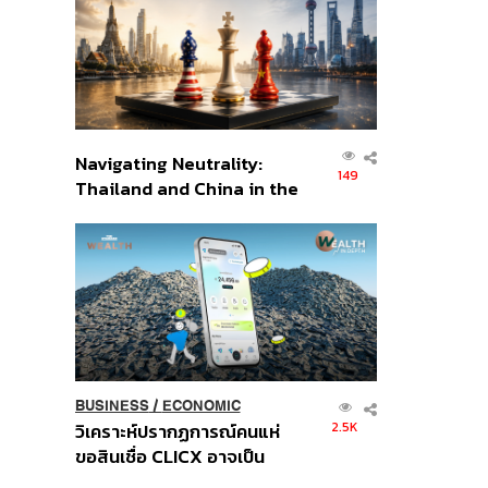
อินโดนีเซีย
Navigating Neutrality:
149
Thailand and China in the
Age of a New Global
Order
BUSINESS
/
ECONOMIC
2.5K
วิเคราะห์ปรากฏการณ์คนแห่
ขอสินเชื่อ CLICX อาจเป็น
เพียงยอดภูเขาน้ำแข็ง ของ