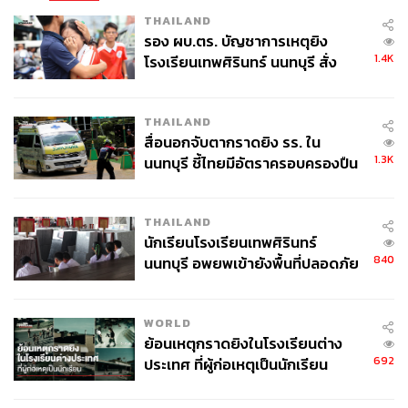
ขนาดไม่ใหญ่มากของศิลปินเกาหลี อย่างเช่นคอนเสิร์ตของ
THAILAND
แทยังแห่งวง
BIGBANG
เมื่อสามปีก่อน วันนี้โรงละครวิล
รอง ผบ.ตร. บัญชาการเหตุยิง
เทิร์นปลดตัวอักษรที่ปกติจะแสดงวันและเวลาของโชว์ที่จะจัด
1.4K
โรงเรียนเทพศิรินทร์ นนทบุรี สั่ง
ขึ้นในโรงละครดังกล่าวออกหมด และแทนที่ด้วยข้อความว่า
ค้นหา 2 รอบยืนยันไร้คนติดค้าง พบ
‘Stay healthy. See you in April.’
ศพปู่-ย่าที่บ้านพักผู้ก่อเหตุ
THAILAND
สื่อนอกจับตากราดยิง รร. ใน
1.3K
นนทบุรี ชี้ไทยมีอัตราครอบครองปืน
สูงในระดับต้นของภูมิภาค
THAILAND
นักเรียนโรงเรียนเทพศิรินทร์
840
นนทบุรี อพยพเข้ายังพื้นที่ปลอดภัย
ชั่วคราว หลังเหตุใช้อาวุธปืนภายใน
โรงเรียนคลี่คลาย
WORLD
ย้อนเหตุกราดยิงในโรงเรียนต่าง
692
ประเทศ ที่ผู้ก่อเหตุเป็นนักเรียน