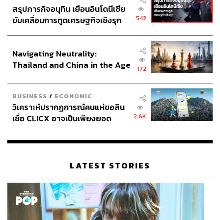
สรุปภารกิจอนุทิน เยือนอินโดนีเซีย
542
ขับเคลื่อนการทูตเศรษฐกิจเชิงรุก
ประกาศหุ้นส่วนยุทธศาสตร์ไทย –
อินโดนีเซีย
Navigating Neutrality:
Thailand and China in the Age
172
of a New Global Order
BUSINESS
/
ECONOMIC
วิเคราะห์ปรากฏการณ์คนแห่ขอสิน
มาตรการที่รัดกุมเช่นนี้อาจมีความจำเป็นในการจำกัดการ
2.6K
เชื่อ CLICX อาจเป็นเพียงยอด
แพร่ระบาดของโควิด-19 แต่ผลที่ไม่อาจหลีกเลี่ยงได้คือการ
ภูเขาน้ำแข็ง ของปัญหาหนี้ครัว
ชะลอตัวของเศรษฐกิจ ที่จะส่งผลกระทบต่อธุรกิจทั้งขนาด
เรือนไทยที่ถูกซุกไว้
ใหญ่และขนาดเล็กในระดับต่างๆ กัน ร้านอาหารและร้าน
กาแฟหลายร้านในย่านนี้ไม่ได้เป็นร้านอาหารแฟรนไชส์ที่มี
LATEST STORIES
ทุนมหาศาล หลายร้านเป็นธุรกิจในครอบครัวที่เจ้าของร้าน
ทำอาหารและเสิร์ฟอาหารด้วยตัวเอง เช่นเดียวกับสถานที่
ออกกำลังกายหลายแห่งมีเจ้าของเป็นนายทุนรายเล็ก เจ้าของ
ธุรกิจเหล่านี้ต้องเผชิญกับรายได้ที่ลดลงจนกระทั่งถึงขาดราย
ได้เป็นเวลาอย่างน้อยหนึ่งเดือน แต่ยังจำเป็นจะต้องจ่ายค่าเช่า