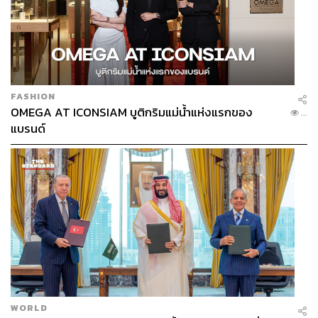
196
FASHION
OMEGA AT ICONSIAM บูติกริมแม่น้ำแห่งแรกของ
...
แบรนด์
ABOUT THE AUTHOR
ปองขวัญ สวัสดิภักดิ์
นุชอาจารย์ประจำคณะรัฐศาสตร์
มหาวิทยาลัยธรรมศาสตร์ ผู้เชี่ยวชาญความ
สัมพันธ์ระหว่างประเทศ กำลังศึกษาปริญญา
เอกอยู่ที่ลอสแอนเจลิส สหรัฐอเมริกา มีความ
สนใจตั้งแต่การสื่อสารการเมือง จิตวิทยา
การเมือง ภาพลักษณ์ของประเทศ ไปจนถึงป๊อป
คัลเจอร์
WORLD