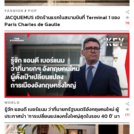
FASHION
/
POP
JACQUEMUS เปิดร้านแรกในสนามบินที่ Terminal 1 ของ
78
Paris Charles de Gaulle
WORLD
นอกจากร้านอาหารซึ่งเป็นจุดดึงดูดผู้คนหลักๆ ของโคเรีย
รู้จัก แอนดี เบอร์แนม ว่าที่นายกรัฐมนตรีอังกฤษคนใหม่ ผู้
ทาวน์แล้ว ฟิตเนส โรงภาพยนตร์ และโรงละครก็ปิดให้การ
171
ประกาศนำ ‘การเปลี่ยนแปลงครั้งใหญ่สุดในรอบ 40 ปี’ มา
บริการตามคำสั่งดังกล่าว เพราะการออกกำลังกายและการดู
สู่การเมืองอังกฤษ
มหรสพนอกจากไม่ใช่สิ่งสำคัญในชีวิตในยามวิกฤตเช่นนี้
แล้ว ยังเป็นที่ที่ก่อให้เกิดการแพร่กระจายของไวรัสได้ง่าย