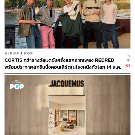
จนกระทั่งเมื่อที่นายกเทศมนตรีมีคำสั่งชัดเจนในวันที่ 15
K-POP
/
POP
มีนาคม ร้านรวงในโคเรียทาวน์ในวันที่ 16 จึงว่างเปล่าอย่าง
CORTIS คว้ารางวัลแดซังครั้งแรกจากเพลง REDRED
น่าประหลาด ร้านอาหารและร้านกาแฟที่นี่ยังคงให้บริการ
95
พร้อมประกาศสกรีนนิ่งคอนเสิร์ตในโรงหนังทั่วโลก 14 ส.ค.
อย่างปกติ เพียงแต่มาตรการห้ามลูกค้านั่งในร้านทำให้ร้าน
นี้
หลายร้านยกเก้าอี้ขึ้นพาดบนโต๊ะ พร้อมติดป้ายกระดาษหน้า
ร้านว่าให้บริการเพื่อนำกลับไปรับประทานที่บ้านหรือนำส่งที่
บ้านเท่านั้น บางร้านทิ้งให้ไฟภายในร้านมืดเพราะไม่จำเป็น
ต้องเปิดส่องสว่างเพื่อลูกค้าที่นั่งสังสรรค์อยู่ภายในร้านอีกต่อ
ไป และเมื่อไม่จำเป็นต้องเดินทางมารับประทานอาหารใน
ย่านนี้อีกแล้ว ถนนในโคเรียทาวน์จึงโล่งราวกับกรุงเทพฯ ใน
ยามสงกรานต์อย่างผิดปกติ