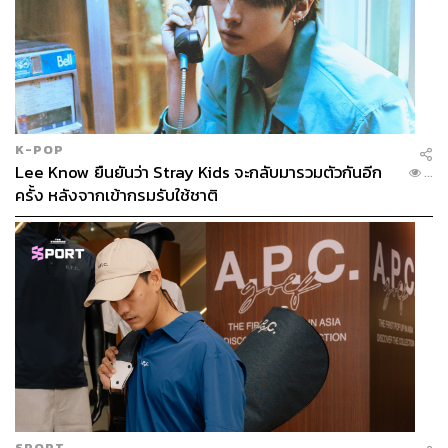
ที่ ซึ่งเป็นที่รู้กันว่าในแอลเอนั้นมีราคาแพงหูฉี่
K-POP
Lee Know ยืนยันว่า Stray Kids จะกลับมารวมตัวกันอีก
...
ครั้ง หลังจากเข้ากรมรับใช้ชาติ
จนถึงขณะนี้นครลอสแอนเจลิสเริ่มออกมาตรการต่างๆ เพื่อ
ช่วยเหลือผู้ได้รับผลกระทบบางส่วน ไม่ว่าจะเป็นความน่าจะ
เป็นในการออกคำสั่งห้ามไล่ผู้เช่าพื้นที่ทางการค้า ห้ามไล่ผู้
SPORT