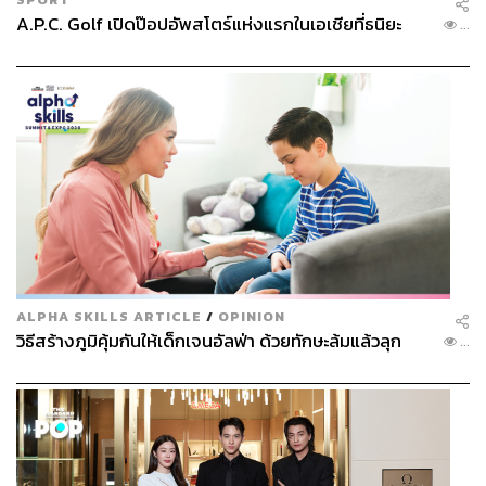
A.P.C. Golf เปิดป๊อปอัพสโตร์แห่งแรกในเอเชียที่ธนิยะ
เช่าที่อยู่อาศัยเนื่องจากมีผู้ที่ได้รับผลกระทบจากการที่ร้าน
...
อาหารเหล่านี้ไม่สามารถให้บริการได้ตามปกติ รวบรวม
กองทุนให้ผู้ที่ได้รับผลกระทบกู้ยืม และผ่อนผันค่าปรับจอดรถ
ในที่ห้ามจอด เป็นต้น ขณะที่ธนาคารต่างๆ ก็เริ่มผ่อนผันการ
เรียกเก็บค่าบัตรเครดิตให้ตรงตามงวดเดือน โดยอนุญาตให้
เจ้าของบัตรสามารถจ่ายค่าบัตรเครดิตล่าช้าได้โดยไม่มีค่า
ปรับและดอกเบี้ย
อย่างไรก็ดี หากคำสั่งดังกล่าวมีผลบังคับใช้ในเวลาที่นานกว่า
หนึ่งเดือน มาตรการในการเยียวยาผู้ที่ได้รับผลกระทบก็อาจ
จะไม่เพียงพอ และโคเรียทาวน์ซึ่งกำลังเติบโตอย่างรวดเร็วก็
อาจจะเผชิญกับภาวะซบเซาอีกครั้ง
ALPHA SKILLS ARTICLE
/
OPINION
วิธีสร้างภูมิคุ้มกันให้เด็กเจนอัลฟ่า ด้วยทักษะล้มแล้วลุก
...
พิสูจน์อักษร: ภาสิณี เพิ่มพันธุ์พงศ์
TAGS:
Korea Town
Los Angeles
เชื้อไวรัสโคโรนา