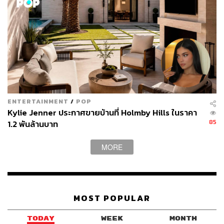
ENTERTAINMENT
/
POP
Kylie Jenner ประกาศขายบ้านที่ Holmby Hills ในราคา
85
1.2 พันล้านบาท
MORE
สิ่งที่น่าใจหายสำหรับคนที่เดินผ่านไปผ่านมาในย่านนี้เป็น
MOST POPULAR
ชีวิตประจำวันคือ โรงละครวิลเทิร์นซึ่งเป็นแลนด์มาร์กสำคัญ
ของย่านโคเรียทาวน์ ที่บางครั้งก็รองรับการจัดคอนเสิร์ต
TODAY
WEEK
MONTH