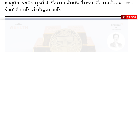
ซาอุดีอาระเบีย ตุรกี ปากีสถาน จัดตั้ง ‘ไตรภาคีความมั่นคง
...
ร่วม’ คืออะไร สำคัญอย่างไร
BUSINESS
/
CRYPTOCURRENCY
/
OPINION
/
ฐิภา นว
วัฒนทรัพย์
...
‘New Demand’ ผู้เล่นทองคำรายใหม่ ‘Tether’