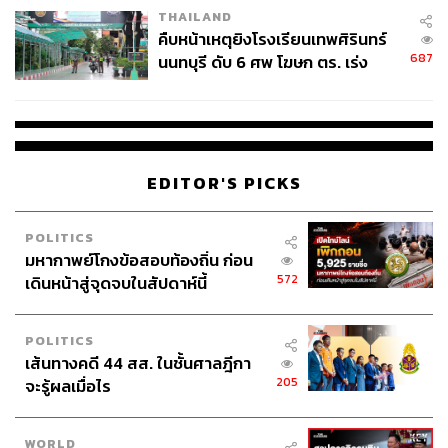
THAILAND
คืบหน้าเหตุยิงโรงเรียนเทพศิรินทร์
ที่แห่งเดียวที่ในเวลานี้ยังมีคนพลุกพล่านคือซูเปอร์มาร์เก็ต ไม่
687
นนทบุรี ดับ 6 ศพ โฆษก ตร. เร่ง
ว่าประธานาธิบดีทรัมป์จะทั้งประกาศในการแถลงข่าว และ
สอบปมขโมยปืนปู่ก่อเหตุ
ทวีตในทวิตเตอร์ส่วนตัวว่า ไม่มีความจำเป็นจะต้องกักตุน
อาหาร เนื่องจากซูเปอร์มาร์เก็ตจะยังคงเปิดบริการตลอด
วิกฤตในครั้งนี้ และจะมีการเติมสินค้าเรื่อยๆ แต่ข้อความ
เตือนดังกล่าวก็ดูไม่เป็นผล ส่งผลให้ตู้แช่เนื้อหมู เนื้อวัว เนื้อไก่
EDITOR'S PICKS
และไข่ไก่ ตลอดจนชั้นวางบะหมี่กึ่งสำเร็จรูปว่างเปล่า สภาวะ
เช่นนี้ไม่ได้เกิดขึ้นกับ H-Mart ซึ่งเป็นซูเปอร์มาร์เก็ตเกาหลีที่
ใหญ่เป็นอันดับต้นๆ ในโคเรียทาวน์นี้เป็นอย่างเดียวเท่านั้น แต่
POLITICS
ซูเปอร์มาร์เก็ตอื่นๆ รวมถึงร้านสะดวกซื้อก็เผชิญกับภาวะ
มหากาพย์โกงข้อสอบท้องถิ่น ก่อน
สินค้า โดยเฉพาะทิชชูหมดคลังสินค้าเช่นเดียวกัน
572
เดินหน้าสู่จุดจบในสัปดาห์นี้
POLITICS
เส้นทางคดี 44 สส. ในชั้นศาลฎีกา
205
จะรู้ผลเมื่อไร
WORLD