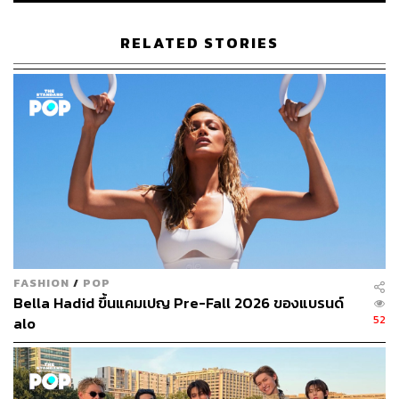
อันที่จริงตั้งแต่ก่อนที่นายกเทศมนตรีนครลอสแอนเจลิสจะ
RELATED STORIES
ประกาศมาตรการดังกล่าว ร้านกาแฟและร้านอาหารหลาย
ร้านก็เริ่มทยอยรับมือกับการระบาดของโควิด-19 ในระดับ
ต่างๆ กันแล้ว ร้านอาหารบางร้านปิดให้บริการ เนื่องมาจาก
จำนวนลูกค้าที่ลดลงจากความกังวลเรื่องโควิด-19 ร้านกาแฟ
บางแห่งลดระยะเวลาให้บริการต่อวันลง ในขณะที่สตาร์บัคส์
เก็บเก้าอี้ออกจากร้านทั้งหมด และลดการบริการเป็น Grab
and Go เท่านั้น แต่ทั้งหมดนี้ไม่ได้ส่งผลให้โคเรียทาวน์
เงียบเหงาน้อยกว่าเดิมเท่าใดนัก
FASHION
/
POP
Bella Hadid ขึ้นแคมเปญ Pre-Fall 2026 ของแบรนด์
52
alo