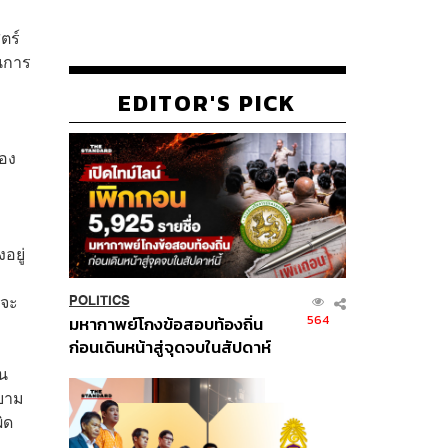
ตร์
ในการ
EDITOR'S PICK
ของ
อยู่
รจะ
POLITICS
564
มหากาพย์โกงข้อสอบท้องถิ่น
ก่อนเดินหน้าสู่จุดจบในสัปดาห์
นี้
ใน
ายาม
ิด