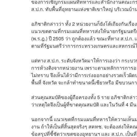
ของการเชิญกรมแผนที่ทหารและสำนักงานคณะกรรมก
ส.ป.ก. ทับพื้นที่อุทยานแห่งชาติเขาใหญ่ บริเวณบ
อภิชาติกล่าวว่า ทั้ง 2 หน่วยงานก็ยังโต้เถียงกันเร
แนวเขตตามที่กรมแผนที่ทหารส่งให้นายกรัฐมนตร
(พ.ร.ฎ.) ปี 2505 ว่า ถูกต้องแล้ว ขณะที่ทาง ส.ป.
ตามที่รัฐมนตรีว่าการกระทรวงเกษตรและสหกรณ์ไ
แต่ทาง ส.ป.ก. ระดับจังหวัดมาให้การเองว่า กระ
การท้วงติงจากหน่วยงาน เพราะตามหลักการการออกพื้
ไม่ทราบ จึงเห็นได้ว่ามีการเร่งออกอย่างรวดเร็วผิ
พื้นที่ จังหวัด จะกล้าทำขนาดนี้เชียวหรือ มีขบวนกา
ส่วนคุณสมบัติของผู้ถือครองทั้ง 5 ราย อภิชาติกล
ว่าเหตุใดจึงเป็นผู้ที่ขาดคุณสมบัติ และในวันที่ 4 ม
นอกจากนี้ แนวเขตที่กรมแผนที่ทหารให้ความเห็นมา
งาน ถ้าให้เป็นที่สิ้นสุดจริงๆ สคทช. จะต้องส่งใ
ข้อสรุปที่ชี้ชัดว่าเขตของอุทยานฯ และ ส.ป.ก. เป็นที่