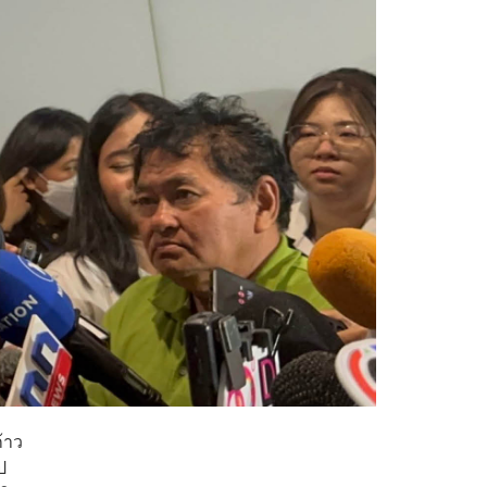
้าว
ป