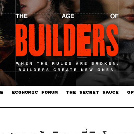
E
ECONOMIC FORUM
THE SECRET SAUCE​
OP