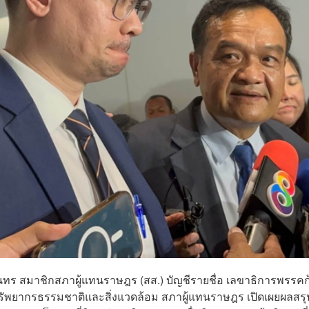
ิริสุนทร สมาชิกสภาผู้แทนราษฎร (สส.) บัญชีรายชื่อ เลขาธิการพรรคก
พยากรธรรมชาติและสิ่งแวดล้อม สภาผู้แทนราษฎร เปิดเผยผลสรุ