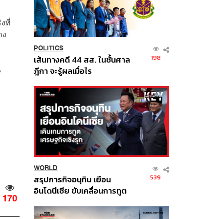
งที่
าง
POLITICS
198
เส้นทางคดี 44 สส. ในชั้นศาล
น
ฎีกา จะรู้ผลเมื่อไร
WORLD
539
สรุปภารกิจอนุทิน เยือน
อินโดนีเซีย ขับเคลื่อนการทูต
170
เศรษฐกิจเชิงรุก ประกาศหุ้น
ส่วนยุทธศาสตร์ไทย –