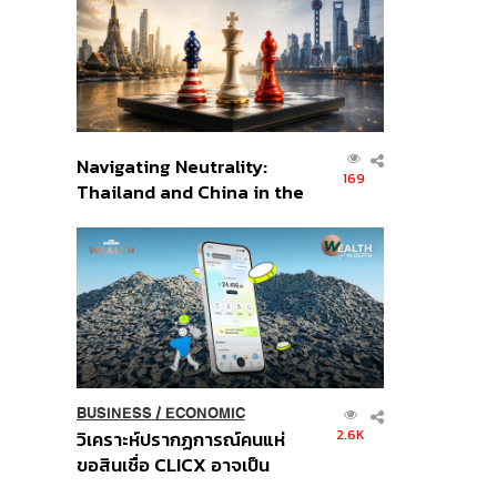
อินโดนีเซีย
Navigating Neutrality:
169
Thailand and China in the
Age of a New Global
Order
BUSINESS
/
ECONOMIC
2.6K
วิเคราะห์ปรากฏการณ์คนแห่
ขอสินเชื่อ CLICX อาจเป็น
เพียงยอดภูเขาน้ำแข็ง ของ