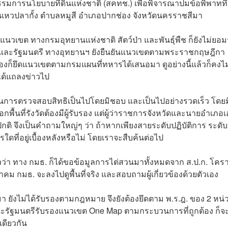
ารนโยบายที่ดินแห่งชาติ (สคทช.) เพื่อพิจารณาปมข้อพิพาทที่
้านเหวปลากั้ง ตำบลหมูสี อำเภอปากช่อง จังหวัดนครราชสีมา
ื่องแนวเขต ทางกรมอุทยานแห่งชาติ สัตว์ป่า และพันธุ์พืช ก็ยังไม่ยอม
ีและรัฐมนตรี ทางอุทยานฯ ยังยืนยันแนวเขตตามพระราชกฤษฎีกา
ก. เองก็ยึดแนวเขตตามกรมแผนที่ทหารได้เสนอมา ดูอย่างนี้แล้วก็คงไ
ด้แถลงข่าวไป
บวนการตรวจสอบสิทธิเป็นไปโดยมิชอบ และเป็นไปอย่างรวดเร็ว โดยม
นที่รังวัดต้องมีผู้รับรอง แต่ผู้ว่าราชการจังหวัดและนายอำเภอเ
ดปกติ จึงเป็นคำถามใหญ่ๆ ว่า ถ้าหากเพียงสายระดับปฏิบัติการ ระดับ
รใดที่อยู่เบื้องหลังหรือไม่ โดยเราจะสืบค้นต่อไป
่าวว่า ทาง กมธ. ก็ได้ขอข้อมูลการไต่สวนมาทั้งหมดจาก ส.ป.ก. โคร
ีนาคม กมธ. จะลงไปดูพื้นที่จริง และสอบถามผู้เกี่ยวข้องด้วยตัวเอง
 ยังไม่ได้รับรองตามกฎหมาย จึงยังต้องยึดตาม พ.ร.ฎ. ของ 2 หน่
ห้คณะรัฐมนตรีรับรองแนวเขต One Map ตามกระบวนการที่ถูกต้อง ก็จะ
เดียวกัน