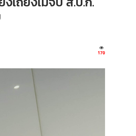
ยังเถียงไม่จบ ส.ป.ก.
บ
170