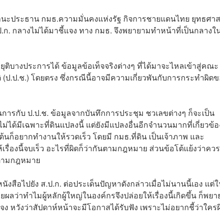
ในฐานะประธาน กมธ.ความมั่นคงแห่งรัฐ กิจการชายแดนไทย ยุทธศาส
ส.ป.ก. กลางไม่ได้มาชี้แจง ทาง กมธ. จึงพยายามทำหน้าที่เป็นกลาง
อยุติบางประการได้ ข้อมูลข้อเท็จจริงต่างๆ ที่ได้มาจะไหลเข้าสู่คณะ
ป.ป.ช.) โดยตรง ซึ่งกรณีนี้อาจมีความเกี่ยวพันกับการกระทำผิด
ินการกับ ป.ป.ช. ข้อมูลจากบันทึกการประชุม ชวเลขต่างๆ ก็จะเป็น
ด้มีเฉพาะที่ดินแปลงนี้ แต่ยังมีแปลงอื่นอีกจำนวนมากที่เกี่ยวข้อง
ต้นก็อยากทำงานให้รวดเร็ว โดยมี กมธ.ที่ดิน เป็นเจ้าภาพ และ
่องนี้จบเร็ว อะไรที่ผิดก็ว่ากันตามกฎหมาย ส่วนข้อโต้แย้งว่าคว
ารตามกฎหมาย
นังสือไปยัง ส.ป.ก. ต่อประเด็นปัญหาดังกล่าวเมื่อไม่นานนี้เอง แต่
ยผลว่าทำไมผู้หลักผู้ใหญ่ในองค์กรจึงปล่อยให้เรื่องนี้เกิดขึ้น ก็พย
ี้แจง หวังว่าสัปดาห์หน้าจะมีโอกาสได้รับฟัง เพราะไม่อยากชี้ว่าใครผ