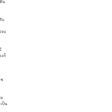
ดิน
รับ
ม่จบ
ี
องก็
าช
วย
เป็น