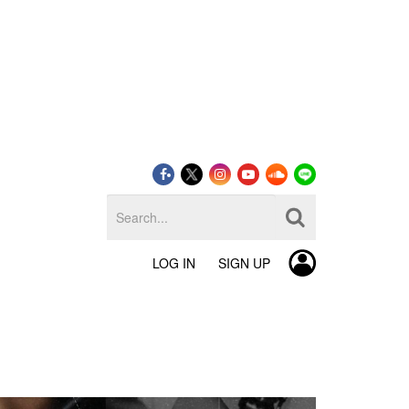
LOG IN
SIGN UP