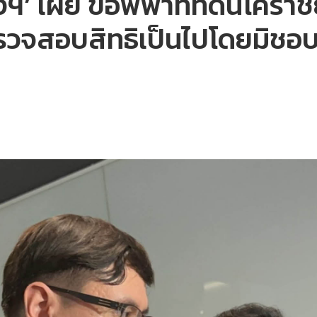
งฯ’ เผย ข้อพิพาทที่ดินโคราช
วจสอบสิทธิเป็นไปโดยมิชอ