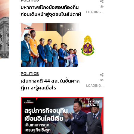
POLITICS
มหากาพย์โกงข้อสอบท้องถิ่น
LOADING...
ก่อนเดินหน้าสู่จุดจบในสัปดาห์
นี้
POLITICS
เส้นทางคดี 44 สส. ในชั้นศาล
LOADING...
ฎีกา จะรู้ผลเมื่อไร