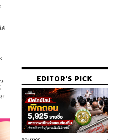
ะ
ให้
k
EDITOR'S PICK
ชน
์
นุก