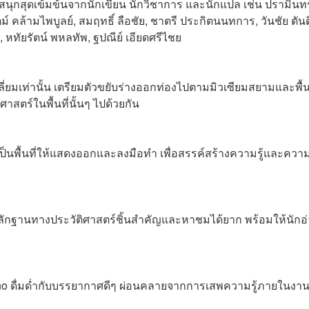
มสนุกสุดเข้มข้นจากนักเขียน นักวิชาการ และนักแปล เช่น ปรามินทร
ม์ คล้ามไพบูลย์, สมฤทธิ์ ลือชัย, ชาตรี ประกิตนนทการ, วันชัย ตันต
, หทัยรัตน์ พหลทัพ, ฐปณีย์ เอียดศรีไชย
หลี่ยมเท่านั้น เตรียมตัวขยับร่างออกท่องไปตามมิวเซียมสยามและพื้นท
ศาสตร์ในพื้นที่นั้นๆ ไปด้วยกัน
ป็นพื้นที่ให้แสดงออกและลงมือทำ เพื่อสรรค์สร้างความรู้และควา
ักฐานทางประวัติศาสตร์ชิ้นสำคัญและหาชมได้ยาก พร้อมให้นักอ
Uno ดื่มด่ำกับบรรยากาศดีๆ ผ่อนคลายจากการเสพความรู้ภายในงา