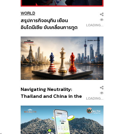
WORLD
สรุปภารกิจอนุทิน เยือน
LOADING...
อินโดนีเซีย ขับเคลื่อนการทูต
เศรษฐกิจเชิงรุก ประกาศหุ้น
ส่วนยุทธศาสตร์ไทย –
อินโดนีเซีย
Navigating Neutrality:
Thailand and China in the
LOADING...
Age of a New Global
Order