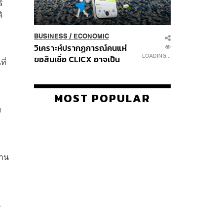
์
ิ
BUSINESS
/
ECONOMIC
วิเคราะห์ปรากฏการณ์คนแห่
LOADING...
ขอสินเชื่อ CLICX อาจเป็น
ี่
เพียงยอดภูเขาน้ำแข็ง ของ
ปัญหาหนี้ครัวเรือนไทยที่ถูกซุก
ไว้
MOST POPULAR
ม
่าน
น