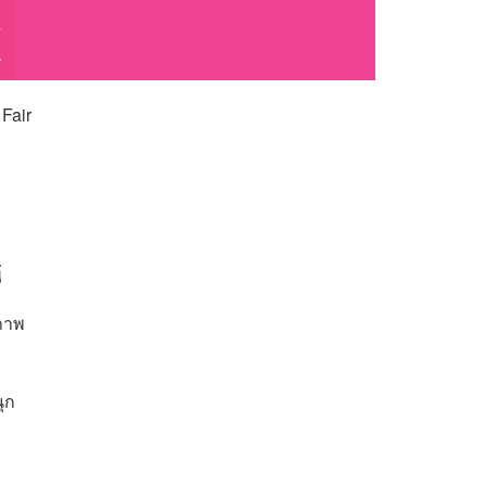
Fair
่
ภาพ
นุก