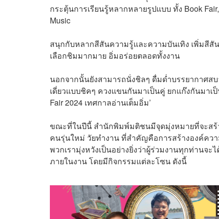
กระตุ้นการเรียนรู้หลากหลายรูปแบบ ทั้ง Book Fair
Music
สนุกกับหลากสีสันความรู้และความบันเทิง เพิ่มสีสั
เลือกชิมมากมาย อิ่มอร่อยตลอดทั้งงาน
นอกจากนั้นยังสามารถนั่งชิลๆ ดื่มด่ำบรรยากาศส
เดี่ยวแบบชิคๆ ควงแขนกันมาเป็นคู่ ยกแก๊งกันมาเป
Fair 2024 เทศกาลอ่านเต็มอิ่ม’
ขณะที่ในปีนี้ สำนักพิมพ์มติชนมีจุดมุ่งหมายที่จะสร้า
คนรุ่นใหม่ วัยทำงาน ที่สำคัญคือการสร้างองค์ควา
พวกเรามุ่งหวังเป็นอย่างยิ่งว่าผู้ร่วมงานทุกท่านจ
ภายในงาน โดยมีกิจกรรมแต่ละโซน ดังนี้