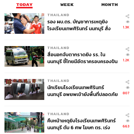
TODAY
WEEK
MONTH
THAILAND
รอง ผบ.ตร. บัญชาการเหตุยิง
1.3K
โรงเรียนเทพศิรินทร์ นนทบุรี สั่ง
ค้นหา 2 รอบยืนยันไร้คนติดค้าง พบ
ศพปู่-ย่าที่บ้านพักผู้ก่อเหตุ
THAILAND
สื่อนอกจับตากราดยิง รร. ใน
1.2K
นนทบุรี ชี้ไทยมีอัตราครอบครองปืน
สูงในระดับต้นของภูมิภาค
THAILAND
นักเรียนโรงเรียนเทพศิรินทร์
807
นนทบุรี อพยพเข้ายังพื้นที่ปลอดภัย
ชั่วคราว หลังเหตุใช้อาวุธปืนภายใน
โรงเรียนคลี่คลาย
THAILAND
คืบหน้าเหตุยิงโรงเรียนเทพศิรินทร์
663
นนทบุรี ดับ 6 ศพ โฆษก ตร. เร่ง