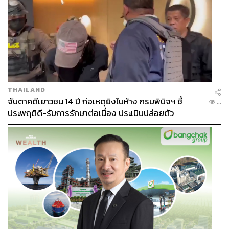
THAILAND
จับตาคดีเยาวชน 14 ปี ก่อเหตุยิงในห้าง กรมพินิจฯ ชี้
...
ประพฤติดี-รับการรักษาต่อเนื่อง ประเมินปล่อยตัว