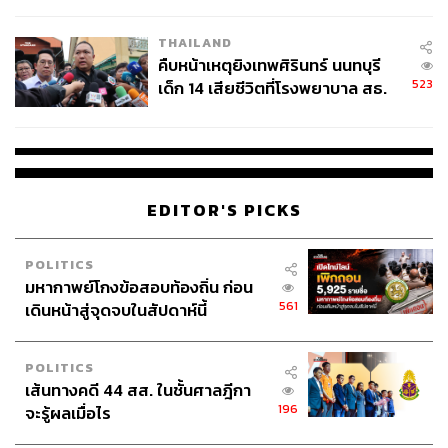
สอบปมขโมยปืนปู่ก่อเหตุ
THAILAND
คืบหน้าเหตุยิงเทพศิรินทร์ นนทบุรี
523
เด็ก 14 เสียชีวิตที่โรงพยาบาล สธ.
ยืนยันครูเสียชีวิต 5 ราย เจ็บ 22
ราย
EDITOR'S PICKS
POLITICS
มหากาพย์โกงข้อสอบท้องถิ่น ก่อน
561
เดินหน้าสู่จุดจบในสัปดาห์นี้
POLITICS
เส้นทางคดี 44 สส. ในชั้นศาลฎีกา
196
จะรู้ผลเมื่อไร