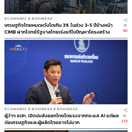
ต่อเนื่องต่อการจ้างงานที่จะมีแนวโน้มรุนแรงขึ้นกว่า
เดิม
ECONOMIC
/
BUSINESS
เศรษฐกิจไทยหมดหวังโตเกิน 3% ในช่วง 3-5 ปีข้างหน้า
หากนักท่องเที่ยวไม่สามารถกลับมาเลยในปีนี้ คาด
181
CIMB ฝากโจทย์รัฐบาลไทยเร่งแก้ไขปัญหาโครงสร้าง
การณ์ว่า GDP สำหรับปี 2022 จะเติบโตได้น้อยกว่า 2%
เมื่อเทียบกับปีก่อน ต่ำกว่าตัวเลขการคาดการณ์ใน
ปัจจุบันอย่างมีนัยสำคัญ
แรงกดดันต่อค่าเงินบาทในทิศทางอ่อนค่าจะรุนแรงขึ้น
มาก จากดุลบัญชีเดินสะพัดที่ยังขาดดุล ประกอบกับ
ทิศทางนโยบายการเงินของประเทศเศรษฐกิจหลักที่เริ่ม
ตึงตัวมากขึ้น
ECONOMIC
/
BUSINESS
/
BUSINESS
สามารถติดตาม THE STANDARD WEALTH
ผู้ว่าฯ ธปท. เปิดปมส่งออกไทยโตแรงจากกระแส AI แต่ผล
ผ่านแอปพลิเคชันต่างๆ ที่คุณสะดวกหรือใช้งานอยู่แล้วได้เลย
273
ต่อเศรษฐกิจและผู้ผลิตไทยอาจไม่มาก