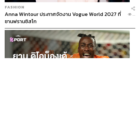
FASHION
Anna Wintour ประกาศจัดงาน Vogue World 2027 ที่
...
ซานฟรานซิสโก
SPORT
ยาน ดิโอม็องเด้ 2 ปีก่อนยังไร้สโมสรอาชีพ สู่นักเตะค่าตัว
...
125 ล้านยูโร กับคำสัญญาถึงน้องสาวผู้ล่วงลับ