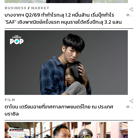
BUSINESS
/
MARKET
บางจากฯ Q2/69 ทำกำไรทะลุ 1.2 หมื่นล้าน เริ่มบุ๊กกำไร
...
‘SAF’ เชิงพาณิชย์ครั้งแรก หนุนรายได้ครึ่งปีทะลุ 3.2 แสน
ล้าน
FILM
ตาโขน เตรียมฉายที่เทศกาลภาพยนตร์ไทย ณ ประเทศ
...
บราซิล