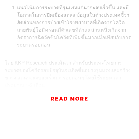
แนวโน้มการระบาดที่รุนแรงแต่น่าจะจบเร็วขึ้น และมี
โอกาสในการปิดเมืองลดลง ข้อมูลในต่างประเทศชี้ว่า
สัดส่วนของการป่วยเข้าโรงพยาบาลที่เกิดจากโควิด
สายพันธุ์โอมิครอนมีตัวเลขที่ต่ำลง ส่วนหนึ่งเกิดจาก
อัตราการฉีดวัคซีนโควิดที่เพิ่มขึ้นมากเมื่อเทียบกับการ
ระบาดรอบก่อน
โดย KKP Research ประเมินว่า สำหรับประเทศไทยการ
ระบาดของโควิดรอบปัจจุบันจะเกิดขึ้นอย่างรุนแรงและกว้าง
ขวาง แต่น่าจะจบลงเร็วกว่ารอบก่อนๆ โดยใช้ระยะเวลา
ประมาณ 1-2 เดือน
READ MORE
ภาครัฐมีความเข้าใจต้นทุนข้อจำกัดของมาตรการ และ
เริ่มเปลี่ยนทิศทางจาก ‘การป้องกันไม่ให้มีโควิด’ กลาย
เป็น ‘การอยู่ร่วมกับโควิด’ มากขึ้น ระยะหลังเห็นชัดเจน
ว่าหลายประเทศเริ่มใช้นโยบายเร่งฉีดวัคซีนและไม่
ออกมาตรการปิดเมืองที่รุนแรงเพื่อลดผลกระทบต่อ
เศรษฐกิจ ซึ่งเป็นนโยบายของไทยในช่วงที่ผ่านมาเช่น