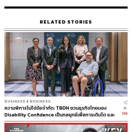
ของการท่องเที่ยวชะลอออกไป แต่น่าจะกลับมาเร่งตัวขึ้นเมื่อ
สถานการณ์เข้าสู่ภาวะปกติ และไม่กระทบต่อตัวเลข
ประมาณการทั้งปีไม่มากนัก
RELATED STORIES
โดยคาดการณ์ว่านักท่องเที่ยวต่างประเทศในปี 2022 จะกลับ
เข้ามาได้ประมาณ 5.8 ล้านคนในช่วงครึ่งหลังของปี และผล
จากการระงับโครงการ Test & Go จะไม่ส่งผลอย่างมีนัย
สำคัญต่อการประมาณการณ์ตัวเลขนักท่องเที่ยวทั้งปี หาก
สถานการณ์กลับสู่ภาวะปกติได้เร็ว ซึ่งปัจจุบัน ศบค. มีมติให้
กลับมาเปิดรับนักท่องเที่ยวผ่านโครงการ Test & Go อีกครั้ง
ในเดือนกุมภาพันธ์แล้ว
ในภาพรวม KKP Research จึงประเมินว่าเศรษฐกิจไทยในปี
2022 จะเติบโตได้ที่ระดับ 3.9% ซึ่งถือว่าไม่สูงมากเมื่อเทียบ
BUSINESS
/
BUSINESS
กับการหดตัวในปี 2020 ที่ 6.1% และปี 2021 ที่คาดว่าจะฟื้น
ความพิการไม่ใช่ข้อจำกัด: TBDN ชวนธุรกิจไทยมอง
ตัวกลับมาเพียง 0.9% โดยมีการบริโภคและการท่องเที่ยวเป็น
139
Disability Confidence เป็นกลยุทธ์เพื่อการเติบโต และ
สองปัจจัยสำคัญที่ขับเคลื่อนเศรษฐกิจไทย แต่เศรษฐกิจไทยยัง
อนาคตแรงงานไทย
คงอยู่ต่ำกว่าระดับก่อนเกิดวิกฤตโควิดไปตลอดทั้งปี และยัง