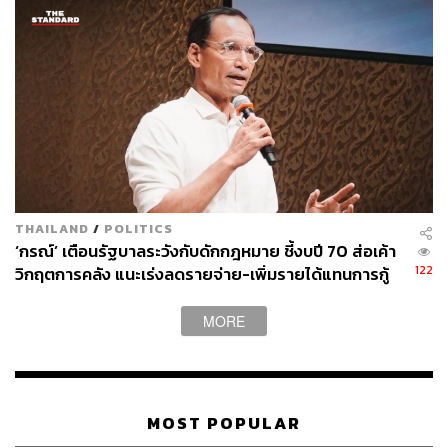
TAGS:
GDP
เชื้อไวรัสโคโรนา
KKP Research
วัคซีนโควิด-19
โควิดสายพันธุ์​โอมิครอน (Omicron)
THAILAND
/
POLITICS
‘กรณ์’ เตือนรัฐบาลระวังกับดักกฎหมาย ชี้งบปี 70 ส่อเค้า
122
วิกฤตการคลัง แนะเร่งลดรายจ่าย-เพิ่มรายได้แทนการกู้
31
MORE
ABOUT THE AUTHOR
ดำรงเกียรติ มาลา
Content Creator THE STANDARD WEALTH
MOST POPULAR