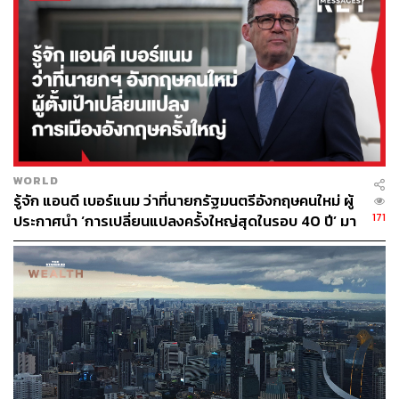
ต้องจับตาความเสี่ยงหากสถานการณ์ระบาดยืดเยื้อหรือมีการ
ระบาดรอบใหม่ในช่วงครึ่งหลังของปี
ด้านความเสี่ยงที่ต้องจับตา KKP Research ยังมองว่าแม้
ความเสี่ยงจากโอมิครอนจะต่ำ แต่การระบาดที่เกิดได้ง่ายขึ้น
อาจสร้างแรงกดดันต่อระบบสาธารณสุขได้ในระยะสั้น และ
นโยบายภาครัฐในการบริหารจัดการระบบสาธารณสุขจะส่ง
ผลสำคัญต่อผลกระทบของการระบาด เช่น หากมีนโยบายให้
คนติดเชื้อที่ความเสี่ยงต่ำต้องรักษาในโรงพยาบาล อาจทำให้
WORLD
ระบบสาธารณสุขถึงขีดจำกัดเร็วกว่าที่ควรจะเป็นและมีคนสูง
รู้จัก แอนดี เบอร์แนม ว่าที่นายกรัฐมนตรีอังกฤษคนใหม่ ผู้
อายุที่ไม่สามารถเข้ารับการรักษาได้เป็นจำนวนมาก
171
ประกาศนำ ‘การเปลี่ยนแปลงครั้งใหญ่สุดในรอบ 40 ปี’ มา
สู่การเมืองอังกฤษ
ดังนั้นในกรณีเลวร้ายที่การระบาดนำไปสู่การปิดเมือง จะ
สร้างผลกระทบต่อเศรษฐกิจไทยอย่างหนัก ดังต่อไปนี้
การบริโภคในประเทศมีแนวโน้มชะลอตัวลงอีก และจะ
ส่งผลสำคัญต่อการฟื้นตัวของเศรษฐกิจ โดยกลุ่มธุรกิจที่
จะได้รับผลกระทบหนัก คือ ที่พักและอาหาร การขนส่ง
และการค้า ซึ่งจะส่งผลกระทบต่อกระแสเงินสดและผล