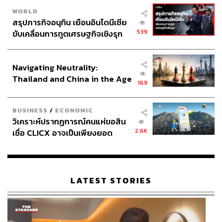
WORLD
สรุปภารกิจอนุทิน เยือนอินโดนีเซีย
539
ขับเคลื่อนการทูตเศรษฐกิจเชิงรุก
ประกาศหุ้นส่วนยุทธศาสตร์ไทย –
อินโดนีเซีย
Navigating Neutrality:
Thailand and China in the Age
169
of a New Global Order
BUSINESS
/
ECONOMIC
วิเคราะห์ปรากฏการณ์คนแห่ขอสิน
2.6K
เชื่อ CLICX อาจเป็นเพียงยอด
ภูเขาน้ำแข็ง ของปัญหาหนี้ครัว
เรือนไทยที่ถูกซุกไว้
LATEST STORIES