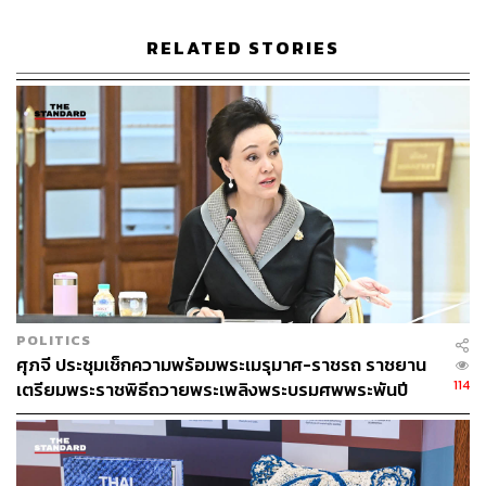
790
RELATED STORIES
ABOUT THE AUTHOR
THE STANDARD TEAM
กองบรรณาธิการ THE STANDARD
ABOUT THE PHOTOGRAPHER
ฐานิส สุดโต
บรรณาธิการภาพ ประจำสำนักข่าว THE
STANDARD
POLITICS
ศุภจี ประชุมเช็กความพร้อมพระเมรุมาศ-ราชรถ ราชยาน
114
เตรียมพระราชพิธีถวายพระเพลิงพระบรมศพพระพันปี
หลวง