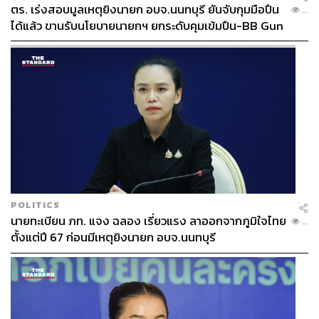
ตร. เร่งสอบมูลเหตุยิงนายก อบจ.นนทบุรี ยันจับกุมมือปืน
...
ได้แล้ว ขานรับนโยบายนายกฯ ยกระดับคุมเข้มปืน-BB Gun
POLITICS
นายทะเบียน ภท. แจง ฉลอง เรี่ยวแรง ลาออกจากภูมิใจไทย
...
ตั้งแต่ปี 67 ก่อนมีเหตุยิงนายก อบจ.นนทบุรี