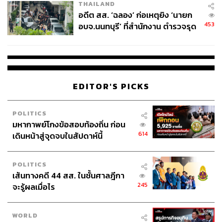
THAILAND
อดีต สส. ‘ฉลอง’ ก่อเหตุยิง ‘นายก
453
อบจ.นนทบุรี’ ที่สำนักงาน ตำรวจรุด
ลงพื้นที่
EDITOR'S PICKS
POLITICS
มหากาพย์โกงข้อสอบท้องถิ่น ก่อน
614
เดินหน้าสู่จุดจบในสัปดาห์นี้
POLITICS
เส้นทางคดี 44 สส. ในชั้นศาลฎีกา
245
จะรู้ผลเมื่อไร
WORLD