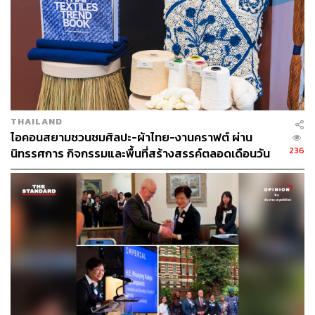
THAILAND
ไอคอนสยามชวนชมศิลปะ-ผ้าไทย-งานคราฟต์ ผ่าน
236
นิทรรศการ กิจกรรมและพื้นที่สร้างสรรค์ตลอดเดือนวัน
แม่ [ADVERTORIAL]