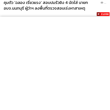
คุมตัว ‘ฉลอง เรี่ยวแรง’ สอบปมรัวยิง 4 นัดใส่ นายก
...
อบจ.นนทบุรี ผู้ว่าฯ ลงพื้นที่ตรวจสอบเร่งหาสาเหตุ
News
Wealth
Pop
Podcast
Video
Now
Opinion
Careers
Events
Privacy
About
Contact
Policy
FOR
ADVERTISING
MEMBERSHIP