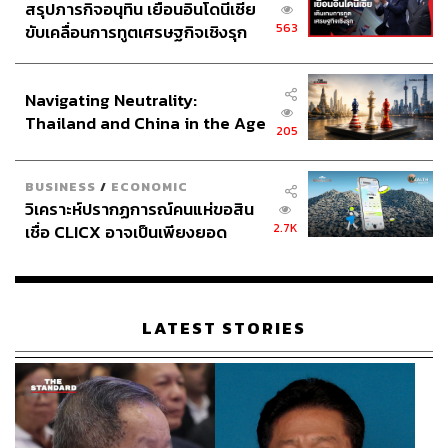
สรุปภารกิจอนุทิน เยือนอินโดนีเซีย
563
ขับเคลื่อนการทูตเศรษฐกิจเชิงรุก
ประกาศหุ้นส่วนยุทธศาสตร์ไทย –
อินโดนีเซีย
Navigating Neutrality:
Thailand and China in the Age
205
of a New Global Order
BUSINESS
/
ECONOMIC
วิเคราะห์ปรากฏการณ์คนแห่ขอสิน
2.7K
เชื่อ CLICX อาจเป็นเพียงยอด
ภูเขาน้ำแข็ง ของปัญหาหนี้ครัว
เรือนไทยที่ถูกซุกไว้
LATEST STORIES