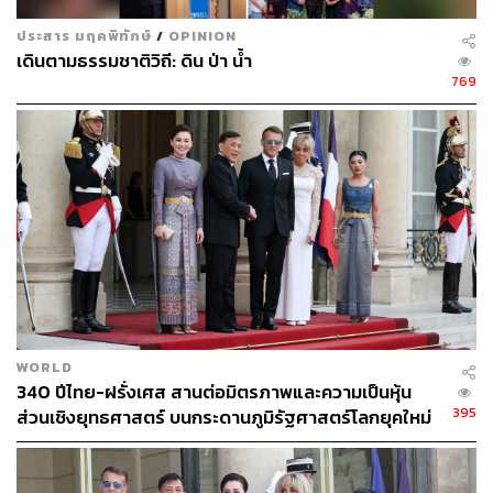
ประสาร มฤคพิทักษ์
/
OPINION
เดินตามธรรมชาติวิถี: ดิน ป่า น้ำ
769
WORLD
340 ปีไทย-ฝรั่งเศส สานต่อมิตรภาพและความเป็นหุ้น
395
ส่วนเชิงยุทธศาสตร์ บนกระดานภูมิรัฐศาสตร์โลกยุคใหม่