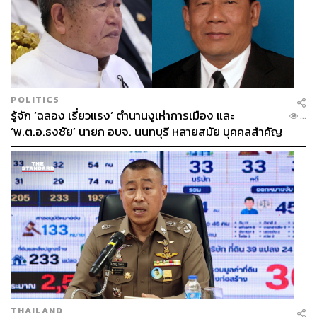
POLITICS
รู้จัก ‘ฉลอง เรี่ยวแรง’ ตำนานงูเห่าการเมือง และ
...
‘พ.ต.อ.ธงชัย’ นายก อบจ. นนทบุรี หลายสมัย บุคคลสำคัญ
ในเหตุยิง
THAILAND