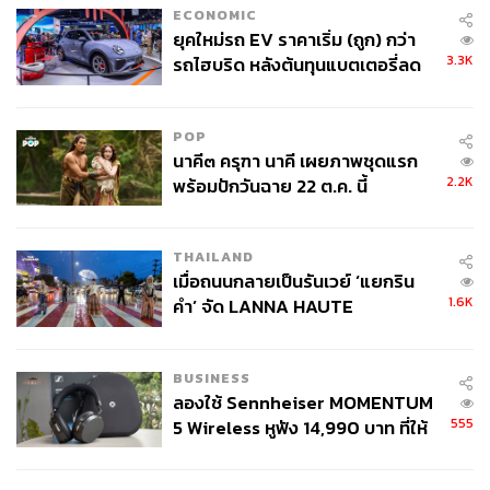
ECONOMIC
ยุคใหม่รถ EV ราคาเริ่ม (ถูก) กว่า
3.3K
รถไฮบริด หลังต้นทุนแบตเตอรี่ลด
ลง - จีนแห่บุกตลาดเกิดใหม่
POP
นาคี๓ ครุฑา นาคี เผยภาพชุดแรก
2.2K
พร้อมปักวันฉาย 22 ต.ค. นี้
THAILAND
เมื่อถนนกลายเป็นรันเวย์ ‘แยกริน
1.6K
คำ’ จัด LANNA HAUTE
COUTURE กลางสายฝน
BUSINESS
ลองใช้ Sennheiser MOMENTUM
555
5 Wireless หูฟัง 14,990 บาท ที่ให้
ผู้ใช้ถอดเปลี่ยนแบตเองได้ ก่อนกฎ
EU บังคับปีหน้า