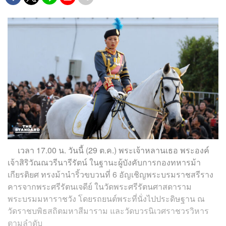
เวลา 17.00 น. วันนี้ (29 ต.ค.) พระเจ้าหลานเธอ พระองค์
เจ้าสิริวัณณวรีนารีรัตน์ ในฐานะผู้บังคับการกองทหารม้า
เกียรติยศ ทรงม้านำริ้วขบวนที่ 6 อัญเชิญพระบรมราชสรีราง
คารจากพระศรีรัตนเจดีย์ ในวัดพระศรีรัตนศาสดาราม
พระบรมมหาราชวัง โดยรถยนต์พระที่นั่งไปประดิษฐาน ณ
วัดราชบพิธสถิตมหาสีมาราม และวัดบวรนิเวศราชวรวิหาร
ตามลำดับ