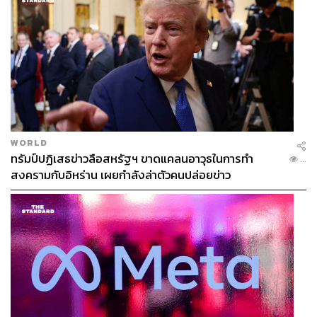
WORLD
ทรัมป์ปฏิเสธข่าวลือสหรัฐฯ ขาดแคลนอาวุธในการทำ
...
สงครามกับอิหร่าน เผยกำลังล่าตัวคนปล่อยข่าว