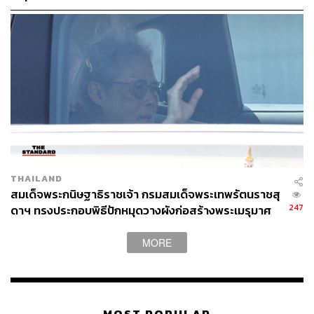
THAILAND
สมเด็จพระกนิษฐาธิราชเจ้า กรมสมเด็จพระเทพรัตนราชสุ
247
ดาฯ ทรงประกอบพิธีปักหมุดวางผังก่อสร้างพระเมรุมาศ
สมเด็จพระบรมราชชนนีพันปีหลวง ณ มณฑลท้องสนาม
หลวง
MORE