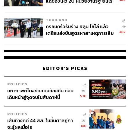
แฉช่องโหว่ 20 หน่วยงานรัฐ ยันไร้
นัยทางการเมือง
THAILAND
ครอบครัวรับร่าง ฮลุน โซโล่ แล้ว
482
เตรียมส่งชันสูตรหาสาเหตุการเสีย
ชีวิต
EDITOR'S PICKS
POLITICS
มหากาพย์โกงข้อสอบท้องถิ่น ก่อน
536
เดินหน้าสู่จุดจบในสัปดาห์นี้
POLITICS
เส้นทางคดี 44 สส. ในชั้นศาลฎีกา
180
จะรู้ผลเมื่อไร