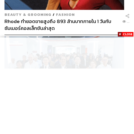
BEAUTY & GROOMING
/
FASHION
Rhode ทำยอดขายสูงถึง 893 ล้านบาทภายใน 1 วันกับ
...
ซัมเมอร์คอลเล็กชันล่าสุด
SCIENCE
/
TECH
/
THAILAND
KMITL ชู ‘Farming the Future 2026’ พลิกครัวโลก สู่
...
เกษตร-อาหารยั่งยืนด้วย One Health