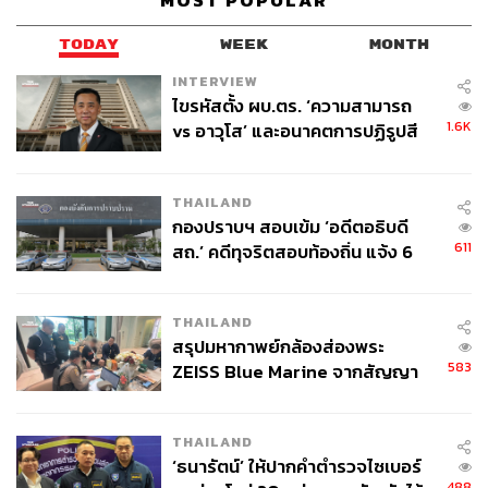
MOST POPULAR
TODAY
WEEK
MONTH
INTERVIEW
ไขรหัสตั้ง ผบ.ตร. ‘ความสามารถ
1.6K
vs อาวุโส’ และอนาคตการปฏิรูปสี
กากี กับ พล.ต.อ. เอก อังสนานนท์
THAILAND
กองปราบฯ สอบเข้ม ‘อดีตอธิบดี
611
สถ.’ คดีทุจริตสอบท้องถิ่น แจ้ง 6
ข้อหาหนัก จ่อชง ป.ป.ช. 12 ส.ค. นี้
THAILAND
สรุปมหากาพย์กล้องส่องพระ
583
ZEISS Blue Marine จากสัญญา
ผลิต 8.3 ล้าน สู่ข้อพิพาท ‘มา
เวลล์ฯ’ ฟ้อง ‘โทน บางแค’ ผิดนัด
THAILAND
จ่ายหนี้-แอบระบุแบรนด์
‘ธนารัตน์’ ให้ปากคำตำรวจไซเบอร์
488