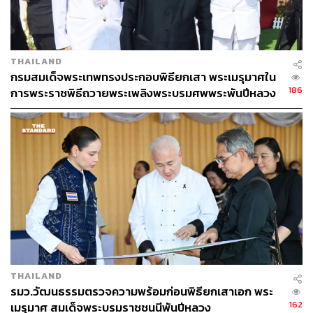
THAILAND
​กรมสมเด็จพระเทพทรงประกอบพิธียกเสา พระเมรุมาศใน
186
การพระราชพิธีถวายพระเพลิงพระบรมศพพระพันปีหลวง
THAILAND
รมว.วัฒนธรรมตรวจความพร้อมก่อนพิธียกเสาเอก พระ
162
เมรุมาศ สมเด็จพระบรมราชชนนีพันปีหลวง