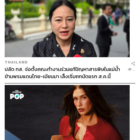
THAILAND
ปลัด ทส. จ่อตั้งคณะทำงานร่วมแก้ปัญหาสารพิษในแม่น้ำ
...
ข้ามพรมแดนไทย-เมียนมา เล็งเริ่มถกนัดแรก ส.ค.นี้