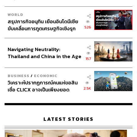
WORLD
สรุปภารกิจอนุทิน เยือนอินโดนีเซีย
526
ขับเคลื่อนการทูตเศรษฐกิจเชิงรุก
ประกาศหุ้นส่วนยุทธศาสตร์ไทย –
อินโดนีเซีย
Navigating Neutrality:
Thailand and China in the Age
157
of a New Global Order
BUSINESS
/
ECONOMIC
วิเคราะห์ปรากฏการณ์คนแห่ขอสิน
2.5K
เชื่อ CLICX อาจเป็นเพียงยอด
ภูเขาน้ำแข็ง ของปัญหาหนี้ครัว
เรือนไทยที่ถูกซุกไว้
LATEST STORIES