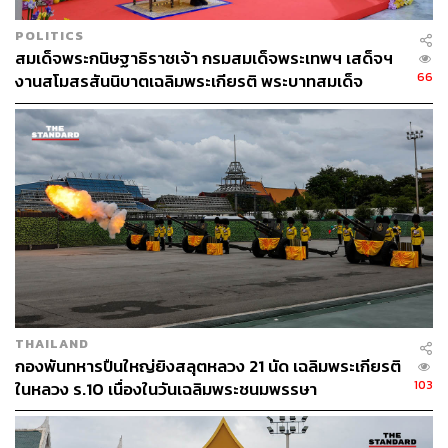
POLITICS
สมเด็จพระกนิษฐาธิราชเจ้า กรมสมเด็จพระเทพฯ เสด็จฯ
66
งานสโมสรสันนิบาตเฉลิมพระเกียรติ พระบาทสมเด็จ
พระเจ้าอยู่หัว ณ ทำเนียบรัฐบาล
THAILAND
กองพันทหารปืนใหญ่ยิงสลุตหลวง 21 นัด เฉลิมพระเกียรติ
103
ในหลวง ร.10 เนื่องในวันเฉลิมพระชนมพรรษา