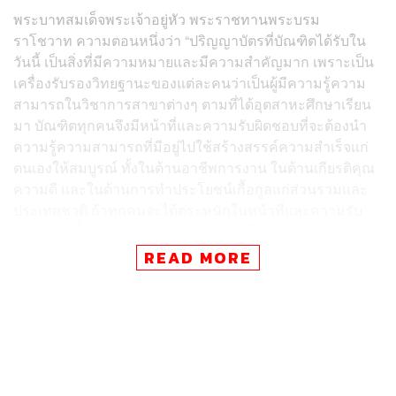
พระบาทสมเด็จพระเจ้าอยู่หัว พระราชทานพระบรม
ราโชวาท ความตอนหนึ่งว่า “ปริญญาบัตรที่บัณฑิตได้รับใน
วันนี้ เป็นสิ่งที่มีความหมายและมีความสำคัญมาก เพราะเป็น
เครื่องรับรองวิทยฐานะของแต่ละคนว่าเป็นผู้มีความรู้ความ
สามารถในวิชาการสาขาต่างๆ ตามที่ได้อุตสาหะศึกษาเรียน
มา บัณฑิตทุกคนจึงมีหน้าที่และความรับผิดชอบที่จะต้องนำ
ความรู้ความสามารถที่มีอยู่ไปใช้สร้างสรรค์ความสำเร็จแก่
ตนเองให้สมบูรณ์ ทั้งในด้านอาชีพการงาน ในด้านเกียรติคุณ
ความดี และในด้านการทำประโยชน์เกื้อกูลแก่ส่วนรวมและ
ประเทศชาติ ถ้าทุกคนจะได้ตระหนักในหน้าที่และความรับ
ผิดชอบดังนี้ แล้วมุ่งมั่นทำให้จริง ให้สำเร็จครบถ้วนตามที่
กล่าว แต่ละคนก็จะได้รับการยอมรับยกย่องว่าเป็นผู้ประพฤติ
READ MORE
ตนปฏิบัติงานสมกับวิทยฐานะอย่างแท้จริง”
จากนั้น ศ. (พิเศษ) นรนิติ เศรษฐบุตร นายกสภามหาวิทยาลัย
ธรรมศาสตร์ กราบบังคมทูลประกาศราชสดุดี
เฉลิมพระเกียรติคุณพระบาทสมเด็จพระเจ้าอยู่หัว เนื่องใน
โอกาสที่สภามหาวิทยาลัยธรรมศาสตร์มีมติทูลเกล้าฯ ถวาย