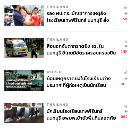
THAILAND
รอง ผบ.ตร. บัญชาการเหตุยิง
1.5K
โรงเรียนเทพศิรินทร์ นนทบุรี สั่ง
ค้นหา 2 รอบยืนยันไร้คนติดค้าง พบ
ศพปู่-ย่าที่บ้านพักผู้ก่อเหตุ
THAILAND
สื่อนอกจับตากราดยิง รร. ใน
พิสูจน์อักษร: พรนภัส ชำนาญค้า
1.3K
นนทบุรี ชี้ไทยมีอัตราครอบครองปืน
สูงในระดับต้นของภูมิภาค
TAGS:
มหาวิทยาลัยธรรมศาสตร์
บัณฑิตจบใหม่
รับปริญญา
WORLD
พระบาทสมเด็จพระปรเมนทรรามาธิบดีศรีสินทรมหา
ย้อนเหตุกราดยิงในโรงเรียนต่าง
วชิราลงกรณ พระวชิรเกล้าเจ้าอยู่หัว
883
ประเทศ ที่ผู้ก่อเหตุเป็นนักเรียน
THAILAND
นักเรียนโรงเรียนเทพศิรินทร์
862
นนทบุรี อพยพเข้ายังพื้นที่ปลอดภัย
ชั่วคราว หลังเหตุใช้อาวุธปืนภายใน
โรงเรียนคลี่คลาย