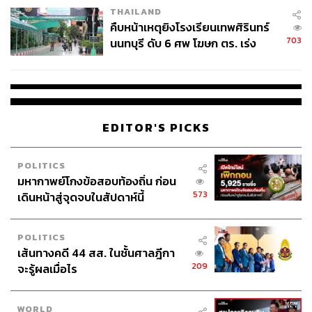
77
THAILAND
คืบหน้าเหตุยิงโรงเรียนเทพศิรินทร์
703
นนทบุรี ดับ 6 ศพ โฆษก ตร. เร่ง
ABOUT THE AUTHOR
สอบปมขโมยปืนปู่ก่อเหตุ
THE STANDARD TEAM
กองบรรณาธิการ THE STANDARD
ABOUT THE PHOTOGRAPHER
EDITOR'S PICKS
ฐานิส สุดโต
บรรณาธิการภาพ ประจำสำนักข่าว THE
POLITICS
STANDARD
มหากาพย์โกงข้อสอบท้องถิ่น ก่อน
573
เดินหน้าสู่จุดจบในสัปดาห์นี้
POLITICS
เส้นทางคดี 44 สส. ในชั้นศาลฎีกา
209
จะรู้ผลเมื่อไร
WORLD