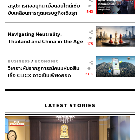
สรุปภารกิจอนุทิน เยือนอินโดนีเซีย
543
ขับเคลื่อนการทูตเศรษฐกิจเชิงรุก
ประกาศหุ้นส่วนยุทธศาสตร์ไทย –
อินโดนีเซีย
Navigating Neutrality:
Thailand and China in the Age
175
of a New Global Order
BUSINESS
/
ECONOMIC
วิเคราะห์ปรากฏการณ์คนแห่ขอสิน
2.6K
เชื่อ CLICX อาจเป็นเพียงยอด
ภูเขาน้ำแข็ง ของปัญหาหนี้ครัว
เรือนไทยที่ถูกซุกไว้
LATEST STORIES