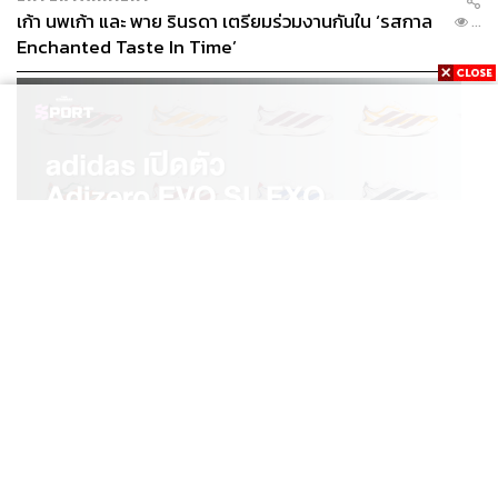
เก้า นพเก้า และ พาย รินรดา เตรียมร่วมงานกันใน ‘รสกาล
...
Enchanted Taste In Time’
SPORT
adidas เปิดตัว Adizero EVO SL EXO คอลเล็กชันพิเศษ
...
รับฤดูกาล College Football