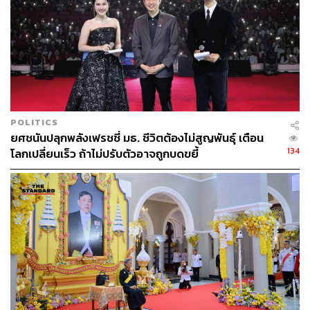
POLITICS
ยศชนันปลุกพลังเฟรชชี่ มธ. ชีวิตต้องไม่สูญพันธุ์ เตือน
134
โลกเปลี่ยนเร็ว ถ้าไม่ปรับตัวอาจถูกบดขยี้