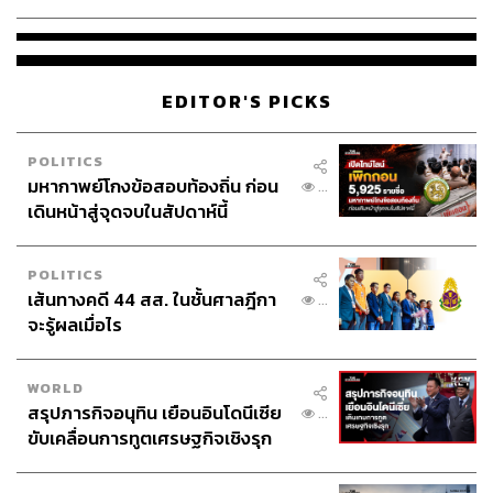
EDITOR'S PICKS
POLITICS
มหากาพย์โกงข้อสอบท้องถิ่น ก่อน
...
เดินหน้าสู่จุดจบในสัปดาห์นี้
POLITICS
เส้นทางคดี 44 สส. ในชั้นศาลฎีกา
...
จะรู้ผลเมื่อไร
WORLD
สรุปภารกิจอนุทิน เยือนอินโดนีเซีย
...
ขับเคลื่อนการทูตเศรษฐกิจเชิงรุก
ประกาศหุ้นส่วนยุทธศาสตร์ไทย –
อินโดนีเซีย