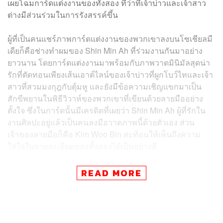
เผยโฉมการ์ดแต่งงานของทั้งสอง ที่ว่าที่เจ้าบ่าวและเจ้าสาว
ต่างมีส่วนร่วมในการรังสรรค์ขึ้น
ผู้ที่เป็นคนแชร์ภาพการ์ดแต่งงานของพวกเขาลงบนโซเชียลมี
เดียก็คือช่างทำผมของ Shin Min Ah ที่ร่วมงานกันมาอย่าง
ยาวนาน โดยการ์ดแต่งงานมาพร้อมกับภาพวาดมินิมัลสุดน่า
รักที่ตัดทอนเพียงเส้นเอาต์ไลน์ของเจ้าบ่าวที่ผูกโบว์ไทและเจ้า
สาวที่สวมมงกุฎกับตุ้มหู และยังมีข้อความเชิญแขกมาเป็น
สักขีพยานในพิธีวิวาห์ของพวกเขาที่เขียนด้วยลายมืออย่าง
ตั้งใจ ซึ่งในการ์ดนั้นมีเครดิตที่เผยว่า Shin Min Ah ผู้ที่รักใน
งานศิลปะอยู่แล้วเป็นคนลงมือวาดภาพนี้ด้วยตัวเอง ส่วน
เจ้าของลายมือก็คือ Kim Woo Bin สะท้อนให้เห็นถึงความ
ใส่ใจในรายละเอียดของทั้งสองได้เป็นอย่างดี
Kim Woo Bin และ Shin Min Ah พบกันครั้งแรกในเดือน
READ MORE
กุมภาพันธ์ 2014 เมื่อมีโอกาสถ่ายโฆษณาแบรนด์เสื้อผ้าด้วย
กัน โดยมีการรายงานว่าระหว่างถ่ายทำโฆษณา Kim Woo
Bin ซึ่งมีอายุน้อยกว่ามักจะหยอกล้อด้วยการเรียกฝ่ายหญิงว่า
‘พี่สาว’ เสมอ และทำให้เกิดความสนิทสนมกันอย่างรวดเร็ว