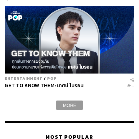
ENTERTAINMENT
/
POP
GET TO KNOW THEM: เทศน์ ไมรอน
...
MORE
MOST POPULAR